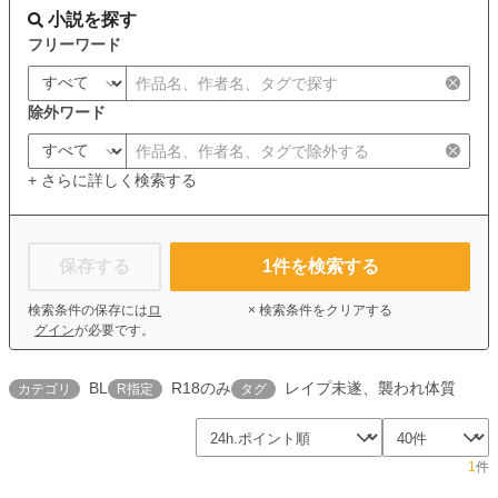
小説を探す
フリーワード
除外ワード
+ さらに詳しく検索する
保存する
1
件を検索する
検索条件の保存には
ロ
× 検索条件をクリアする
グイン
が必要です。
BL
R18のみ
レイプ未遂、襲われ体質
カテゴリ
R指定
タグ
1
件