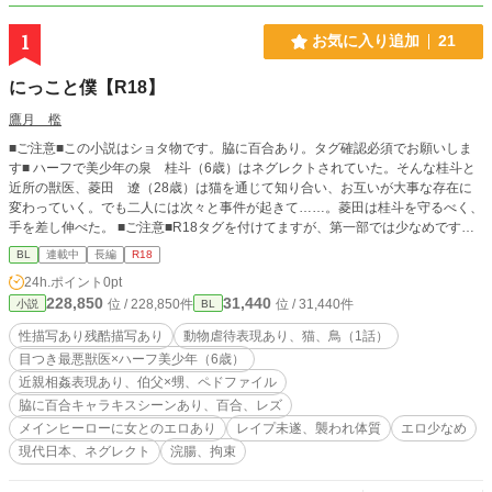
1
お気に入り追加
21
にっこと僕【R18】
鷹月 檻
■ご注意■この小説はショタ物です。脇に百合あり。タグ確認必須でお願いしま
す■ ハーフで美少年の泉 桂斗（6歳）はネグレクトされていた。そんな桂斗と
近所の獣医、菱田 遼（28歳）は猫を通じて知り合い、お互いが大事な存在に
変わっていく。でも二人には次々と事件が起きて……。菱田は桂斗を守るべく、
手を差し伸べた。 ■ご注意■R18タグを付けてますが、第一部では少なめです。
（てか、殆どエロ無いです）第二部、第三部となると、エロシーンある予定です
BL
連載中
長編
R18
が、ただいま第二部書くか迷ってます。 ■1話に動物虐待の残酷シーンあり。
24h.ポイント
0pt
鳥、猫好きな方は要注意です！ ■この小説には非人道的な事や法律に反する事が
228,850
31,440
位 / 228,850件
位 / 31,440件
小説
BL
書かれていますが、決して推奨しているわけではありません。あくまで架空の物
語です。法律に違反する事をすれば処罰されます。それをご理解の上お読み下さ
性描写あり残酷描写あり
動物虐待表現あり、猫、鳥（1話）
い。 （第一部、全30話予約投稿済み）
目つき最悪獣医×ハーフ美少年（6歳）
近親相姦表現あり、伯父×甥、ペドファイル
脇に百合キャラキスシーンあり、百合、レズ
メインヒーローに女とのエロあり
レイプ未遂、襲われ体質
エロ少なめ
現代日本、ネグレクト
浣腸、拘束