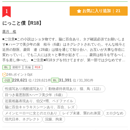
1
お気に入り追加
21
にっこと僕【R18】
鷹月 檻
■ご注意■この小説はショタ物です。脇に百合あり。タグ確認必須でお願いしま
す■ ハーフで美少年の泉 桂斗（6歳）はネグレクトされていた。そんな桂斗と
近所の獣医、菱田 遼（28歳）は猫を通じて知り合い、お互いが大事な存在に
変わっていく。でも二人には次々と事件が起きて……。菱田は桂斗を守るべく、
手を差し伸べた。 ■ご注意■R18タグを付けてますが、第一部では少なめです。
（てか、殆どエロ無いです）第二部、第三部となると、エロシーンある予定です
BL
連載中
長編
R18
が、ただいま第二部書くか迷ってます。 ■1話に動物虐待の残酷シーンあり。
24h.ポイント
0pt
鳥、猫好きな方は要注意です！ ■この小説には非人道的な事や法律に反する事が
228,621
31,391
位 / 228,621件
位 / 31,391件
小説
BL
書かれていますが、決して推奨しているわけではありません。あくまで架空の物
語です。法律に違反する事をすれば処罰されます。それをご理解の上お読み下さ
性描写あり残酷描写あり
動物虐待表現あり、猫、鳥（1話）
い。 （第一部、全30話予約投稿済み）
目つき最悪獣医×ハーフ美少年（6歳）
近親相姦表現あり、伯父×甥、ペドファイル
脇に百合キャラキスシーンあり、百合、レズ
メインヒーローに女とのエロあり
レイプ未遂、襲われ体質
エロ少なめ
現代日本、ネグレクト
浣腸、拘束