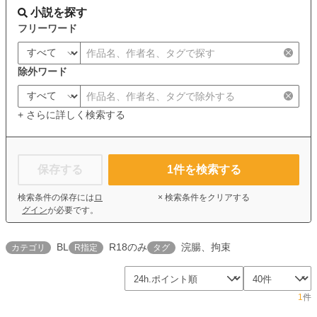
小説を探す
フリーワード
除外ワード
+ さらに詳しく検索する
保存する
1
件を検索する
検索条件の保存には
ロ
× 検索条件をクリアする
グイン
が必要です。
BL
R18のみ
浣腸、拘束
カテゴリ
R指定
タグ
1
件