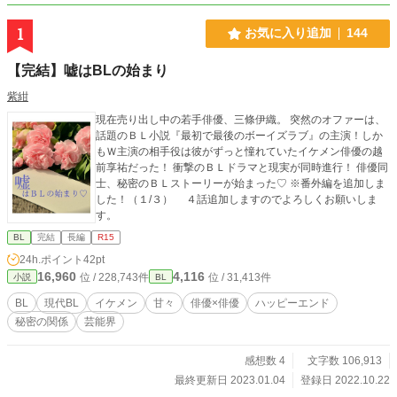
1
お気に入り追加
144
【完結】嘘はBLの始まり
紫紺
現在売り出し中の若手俳優、三條伊織。 突然のオファーは、
話題のＢＬ小説『最初で最後のボーイズラブ』の主演！しか
もＷ主演の相手役は彼がずっと憧れていたイケメン俳優の越
前享祐だった！ 衝撃のＢＬドラマと現実が同時進行！ 俳優同
士、秘密のＢＬストーリーが始まった♡ ※番外編を追加しま
した！（１/３） ４話追加しますのでよろしくお願いしま
す。
BL
完結
長編
R15
24h.ポイント
42pt
16,960
4,116
位 / 228,743件
位 / 31,413件
小説
BL
BL
現代BL
イケメン
甘々
俳優×俳優
ハッピーエンド
秘密の関係
芸能界
感想数 4
文字数 106,913
最終更新日 2023.01.04
登録日 2022.10.22