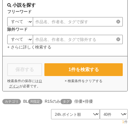
小説を探す
フリーワード
除外ワード
+ さらに詳しく検索する
保存する
1
件を検索する
検索条件の保存には
ロ
× 検索条件をクリアする
グイン
が必要です。
BL
R15のみ
俳優×俳優
カテゴリ
R指定
タグ
1
件