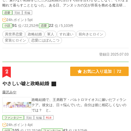
し、愛のない結婚をした二人は結婚式当日すら顔を合わせることなく、そのまま
離れて暮らすこととなった。 ある日、アンヌッカの父が所長を務める魔法研究
所に軍から古代文字で書かれた魔導書の解読依頼が届く。 それは禁帯本で持ち
恋愛
完結
長編
出し不可のため、軍施設に研究者を派遣してほしいという依頼だ。 この依頼に
24h.ポイント
5pt
対応できるのは研究所のなかでもアンヌッカしかいない。 しかし軍人の妻が軍
91
22
位 / 22,252件
位 / 5,103件
小説
恋愛
に派遣されて働くというのは体裁が悪いし何よりも会ったことのない夫が反対す
るかもしれない。 そう思ったアンヌッカたちは、アンヌッカを親戚の娘のカタ
異世界恋愛
政略結婚
軍人
すれ違い
前向きヒロイン
リーナとして軍に送り込んだ――。 素性を隠したまま働く妻に、知らぬ間に惹
変装ヒロイン
恋愛にはぽんこつ
かれていく（恋愛にはぽんこつ）夫とのラブコメディ。 ※メイプルノベルズよ
り電子書籍化
登録日 2025.07.03
2
お気に入り追加
72
やさしい嘘と政略結婚
藤沢みや
政略結婚で、王弟殿下・バルトロマイオスに嫁いだフィラン
テア。彼女は、日々悩んでいた。自分は彼に相応しくないの
では？ と。
ファンタジー
完結
短編
R18
24h.ポイント
4pt
105
43
位 / 22,252件
位 / 8,575件
小説
ファンタジー