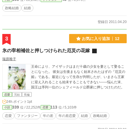
政略結婚
結婚
登録日 2011.04.20
3
お気に入り追加
12
氷の宰相補佐と押しつけられた厄災の花嫁
瑞原唯子
王命により、アイザックはまだ十歳の少女を妻として娶るこ
とになった。 彼女は生後まもなく始末されたはずの『厄災の
姫』である。最近になって生存が判明したが、いまさら王家
に迎え入れることも始末することもできない——悩んだ末、
国王は序列一位のシェフィールド公爵家に押しつけたのだ。
恋愛
完結
長編
24h.ポイント
1pt
339
113
位 / 22,252件
位 / 5,103件
小説
恋愛
恋愛
ファンタジー
年の差
年の差恋愛
結婚
政略結婚