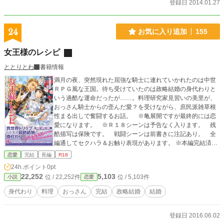
登録日 2014.01.27
24
お気に入り追加
155
女王様のレシピ
ととりとわ
書籍情報
満月の夜、突然現れた屈強な騎士に連れていかれたのは中世
ＲＰＧ風な王国。待ち受けていたのは政略結婚の身代わりと
いう過酷な運命だったが……。料理研究家見習いの美里が、
おっさん騎士からの歪んだ愛？を受けながら、庶民派雑草根
性まる出しで奮闘するお話。 ※亀展開ですが最終的には恋
愛になります。 ※Ｒ１８シーンは予告なく入ります。 残
酷描写は保険です。 戦闘シーンは前書きに注記あり。 全
編通してセクハラ＆お触り表現があります。 ※本編完結済、
現在番外編を順次投下中。番外編はアホエロギャグにつき心
恋愛
完結
長編
R18
を強く持って読むべし。
24h.ポイント
0pt
22,252
5,103
位 / 22,252件
位 / 5,103件
小説
恋愛
身代わり
料理
おっさん
完結
政略結婚
結婚
登録日 2016.06.02