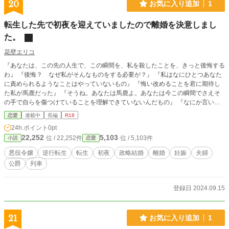
20
お気に入り追加
1
転生した先で初夜を迎えていましたので離婚を決意しまし
た。
花壁エリコ
『あなたは、この先の人生で、この瞬間を、私を殺したことを、きっと後悔する
わ』 『後悔？ なぜ私がそんなものをする必要が？』 『私はなにひとつあなた
に責められるようなことはやっていないもの』 『悔い改めることを君に期待し
た私が馬鹿だった』 『そうね。あなたは馬鹿よ。あなたは今この瞬間でさえそ
の手で自らを傷つけていることを理解できていないんだもの』 『なにか言い残
すことは』 『公爵様、お元気で、さようなら。もう二度と会うこともないでし
恋愛
連載中
長編
R18
ょうけど』(第７６話より) 恋愛小説の悪役令嬢に転生した私と秘密を抱えた公爵
24h.ポイント
0pt
様の政略結婚からはじまる物語。
22,252
5,103
位 / 22,252件
位 / 5,103件
小説
恋愛
悪役令嬢
逆行転生
転生
初夜
政略結婚
離婚
妊娠
夫婦
公爵
列車
登録日 2024.09.15
21
お気に入り追加
1