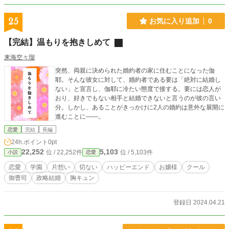
25
お気に入り追加
0
【完結】温もりを抱きしめて
来海空々瑠
突然、両親に決められた婚約者の家に住むことになった伽
耶。そんな彼女に対して、婚約者である要は「絶対に結婚し
ない」と宣言し、伽耶に冷たい態度で接する。要には恋人が
おり、好きでもない相手と結婚できないと言うのが彼の言い
分。しかし、あることがきっかけに2人の婚約は意外な展開に
進むことに――。
恋愛
完結
長編
24h.ポイント
0pt
22,252
5,103
位 / 22,252件
位 / 5,103件
小説
恋愛
恋愛
学園
片想い
切ない
ハッピーエンド
お嬢様
クール
御曹司
政略結婚
胸キュン
登録日 2024.04.21