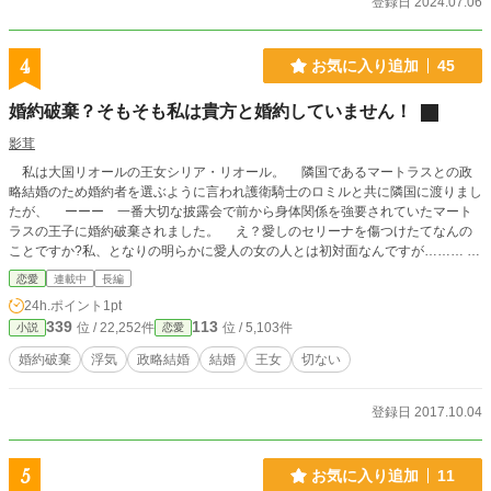
登録日 2024.07.06
4
お気に入り追加
45
婚約破棄？そもそも私は貴方と婚約していません！
影茸
私は大国リオールの王女シリア・リオール。 隣国であるマートラスとの政
略結婚のため婚約者を選ぶように言われ護衛騎士のロミルと共に隣国に渡りまし
たが、 ーーー 一番大切な披露会で前から身体関係を強要されていたマート
ラスの王子に婚約破棄されました。 え？愛しのセリーナを傷つけたてなんの
ことですか?私、となりの明らかに愛人の女の人とは初対面なんですが………
そもそも自分は浮気とかしながら、婚約破棄とかよく臆面もなくいえます
恋愛
連載中
長編
ね……… いやその前に私は貴方となんて婚約した覚えもするきも一切ないん
24h.ポイント
1pt
ですが! というかこの王子忘れていませんか？マートラスが大国でいられるの
339
113
位 / 22,252件
位 / 5,103件
小説
恋愛
はリオールのおかげであることを………
婚約破棄
浮気
政略結婚
結婚
王女
切ない
登録日 2017.10.04
5
お気に入り追加
11