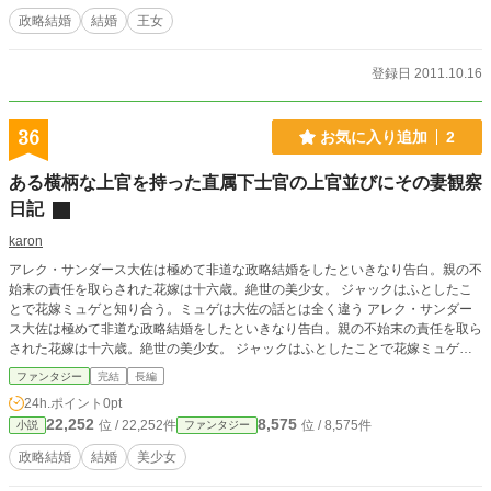
政略結婚
結婚
王女
登録日 2011.10.16
36
お気に入り追加
2
ある横柄な上官を持った直属下士官の上官並びにその妻観察
日記
karon
アレク・サンダース大佐は極めて非道な政略結婚をしたといきなり告白。親の不
始末の責任を取らされた花嫁は十六歳。絶世の美少女。 ジャックはふとしたこ
とで花嫁ミュゲと知り合う。ミュゲは大佐の話とは全く違う アレク・サンダー
ス大佐は極めて非道な政略結婚をしたといきなり告白。親の不始末の責任を取ら
された花嫁は十六歳。絶世の美少女。 ジャックはふとしたことで花嫁ミュゲと
知り合う。ミュゲは大佐の話とは全く違う顔を見せる。 そして衝撃の結末と
ファンタジー
完結
長編
は。
24h.ポイント
0pt
22,252
8,575
位 / 22,252件
位 / 8,575件
小説
ファンタジー
政略結婚
結婚
美少女