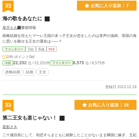
32
お気に入り追加
7
海の歌をあなたに
皐月もも
書籍情報
政略結婚を控えたマーレ王国の末っ子王女が恋をしたのは美声の漁師。母国の海
に思いを馳せる王女の運命は――？
ファンタジー
完結
長編
R18
24h.ポイント
0pt
22,252
8,575
位 / 22,252件
位 / 8,575件
小説
ファンタジー
政略結婚
結婚
王女
登録日 2013.12.19
33
お気に入り追加
28
第二王女も楽じゃない！
星影さき
二十歳目前にして、初恋すらまともに経験したことがないまま隣国に嫁ぎ、王妃