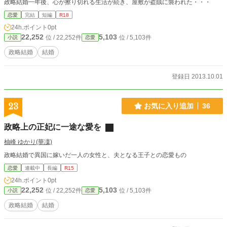
政略結婚一年後、心が擦り切れる生活が続き、屋敷が盗賊に襲われた・・・
恋愛
完結
短編
R18
24h.ポイント
0pt
22,252
5,103
位 / 22,252件
位 / 5,103件
小説
恋愛
政略結婚
結婚
登録日 2013.10.01
23
お気に入り追加
36
政略上の正妃に一途な愛を
柚峰 ゆかり(華凜)
政略結婚で異国に嫁いだ一人の女性と、夫となる王子との恋愛もの
恋愛
連載中
長編
R15
24h.ポイント
0pt
22,252
5,103
位 / 22,252件
位 / 5,103件
小説
恋愛
政略結婚
結婚