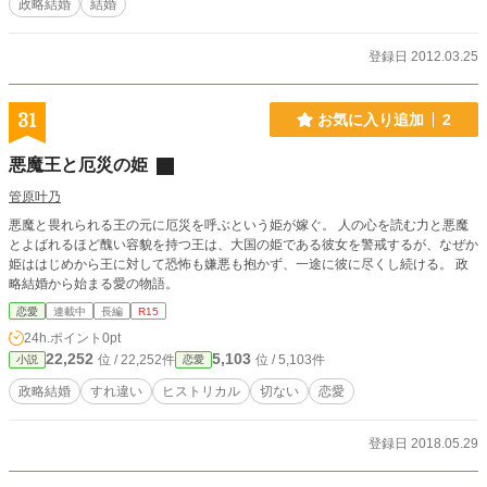
政略結婚
結婚
登録日 2012.03.25
31
お気に入り追加
2
悪魔王と厄災の姫
管原叶乃
悪魔と畏れられる王の元に厄災を呼ぶという姫が嫁ぐ。 人の心を読む力と悪魔
とよばれるほど醜い容貌を持つ王は、大国の姫である彼女を警戒するが、なぜか
姫ははじめから王に対して恐怖も嫌悪も抱かず、一途に彼に尽くし続ける。 政
略結婚から始まる愛の物語。
恋愛
連載中
長編
R15
24h.ポイント
0pt
22,252
5,103
位 / 22,252件
位 / 5,103件
小説
恋愛
政略結婚
すれ違い
ヒストリカル
切ない
恋愛
登録日 2018.05.29