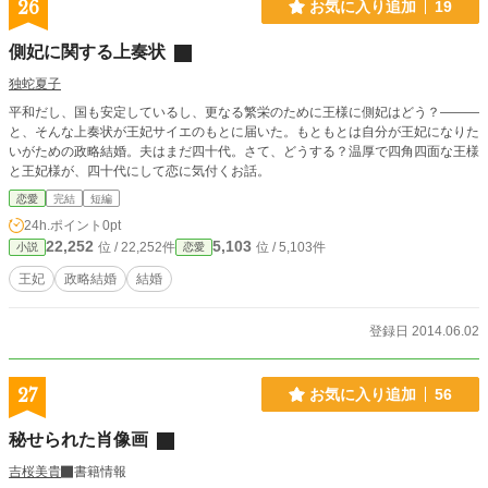
26
お気に入り追加
19
側妃に関する上奏状
独蛇夏子
平和だし、国も安定しているし、更なる繁栄のために王様に側妃はどう？―――
と、そんな上奏状が王妃サイエのもとに届いた。もともとは自分が王妃になりた
いがための政略結婚。夫はまだ四十代。さて、どうする？温厚で四角四面な王様
と王妃様が、四十代にして恋に気付くお話。
恋愛
完結
短編
24h.ポイント
0pt
22,252
5,103
位 / 22,252件
位 / 5,103件
小説
恋愛
王妃
政略結婚
結婚
登録日 2014.06.02
27
お気に入り追加
56
秘せられた肖像画
吉桜美貴
書籍情報