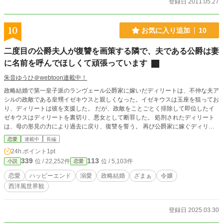
登録日 2011.05.27
10
お気に入り追加
10
二度目の公爵夫人が復讐を画策する隣で、夫である公爵は妻
に名前を呼んでほしくて頑張っています
朱音ゆうひ＠webtoon連載中！
政略結婚で第一皇子派のランヴェール公爵家に嫁いだディリートは、不仲な夫ア
シルの政敵である皇甥イゼキウスと親しくなった。イゼキウスは玉座を狙ってお
り、ディリートは彼を支援した。 だが、政敵をことごとく排除して即位したイ
ゼキウスはディリートを裏切り、悪女として断罪した。 処刑されたディリート
は、母の形見の力により過去に戻り、復讐を誓う。 再び公爵家に嫁ぐディリー
ト。しかし夫が一度目の人生と違い、どんどん変な人になっていく。妻はシリア
恋愛
連載中
長編
スにざまぁをしたいのに夫がラブコメに引っ張っていく！？ ※タイトルが変更
24h.ポイント
1pt
＆大幅改稿した作品を株式会社indent/NolaブックスBloomで4月5日発売予定で
339
113
位 / 22,252件
位 / 5,103件
小説
恋愛
す。 新タイトル：『復讐の悪女、過去に戻って政略結婚からやり直したが、夫
の様子がどうもおかしい。』 https://nola-novel.com/bloom/novels/ewlcvwqxotc
恋愛
ハッピーエンド
溺愛
政略結婚
ざまぁ
令嬢
違いを楽しんでいただけたら嬉しいです……！！
西洋風世界観
登録日 2025.03.30