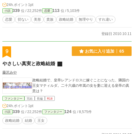
24h.ポイント
1pt
339
113
位 / 22,252件
位 / 5,103件
小説
恋愛
恋愛
切ない
美形
貴族
政略結婚
無理やり
すれ違い
登録日 2010.10.11
9
お気に入り追加
65
やさしい真実と政略結婚
藤沢みや
政略結婚で、皇帝レアンドロスに嫁ぐことになった、隣国の
王女マティルダ。二十六歳の年嵩の女を妻に迎える皇帝の真
意は？
ファンタジー
完結
長編
R18
24h.ポイント
1pt
339
124
位 / 22,252件
位 / 8,575件
小説
ファンタジー
政略結婚
結婚
王女