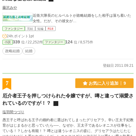
藤沢みや
近衛大隊長のヒルベルトが政略結婚をした相手は落ち着いた
女性。だが、その彼女が…
ファンタジー
完結
短編
R18
24h.ポイント
1pt
339
124
位 / 22,252件
位 / 8,575件
小説
ファンタジー
政略結婚
結婚
登録日 2011.09.21
7
お気に入り追加
9
厄介者王子を押しつけられた令嬢ですが、噂と違って溺愛さ
れているのですが！？
塩羽間つづり
愚王子と呼ばれる王子の婚約者に選ばれてしまったグリセアラ。辛い王太子妃教
育がはじまるかと思っていたら──、なぜか、王太子であるレオニスが仕事をし
ている！？しかも有能！？ 噂とは違うレオニスの姿に、グリセアラはたじたじ