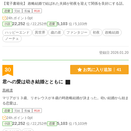
【電子書籍化】 政略結婚で結ばれた夫婦が初夜を迎えて関係を良好にする話。
恋愛
完結
長編
R18
24h.ポイント
0pt
22,252
5,103
位 / 22,252件
位 / 5,103件
小説
恋愛
ハッピーエンド
異世界
歳の差
ファンタジー
初夜
政略結婚
ノーチェ
登録日 2026.01.20
30
お気に入り追加
41
君への愛は幼き結婚とともに
黒崎凛
マリアが１３歳、リオレウスが８歳の時政略結婚が決まった。幼い結婚から始ま
る恋愛は。
恋愛
完結
長編
R18
24h.ポイント
0pt
22,252
5,103
位 / 22,252件
位 / 5,103件
小説
恋愛