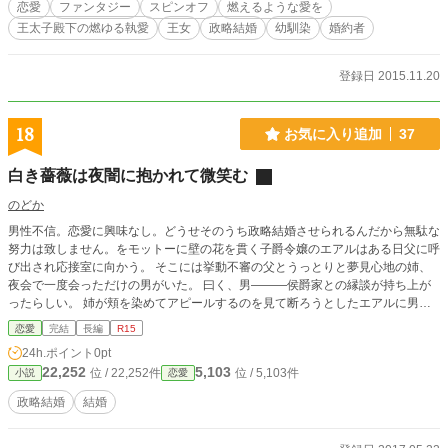
恋愛
ファンタジー
スピンオフ
燃えるような愛を
王太子殿下の燃ゆる執愛
王女
政略結婚
幼馴染
婚約者
登録日 2015.11.20
18
お気に入り追加
37
白き薔薇は夜闇に抱かれて微笑む
のどか
男性不信。恋愛に興味なし。どうせそのうち政略結婚させられるんだから無駄な
努力は致しません。をモットーに壁の花を貫く子爵令嬢のエアルはある日父に呼
び出され応接室に向かう。 そこには挙動不審の父とうっとりと夢見心地の姉、
夜会で一度会っただけの男がいた。 曰く、男―――侯爵家との縁談が持ち上が
ったらしい。 姉が頬を染めてアピールするのを見て断ろうとしたエアルに男は
言った。 「私は貴女を逃がす気はない」と。 突然降って沸いた縁談に流されて
恋愛
完結
長編
R15
頷き、強引に話を進められは絆され、逃げ場を失って愛を育むお話。 『夜闇に
24h.ポイント
0pt
咲く花』からの派生―――フォンセの両親のお話です。 この作品のみでも楽し
22,252
5,103
位 / 22,252件
位 / 5,103件
小説
恋愛
んでいただけると思います。
政略結婚
結婚