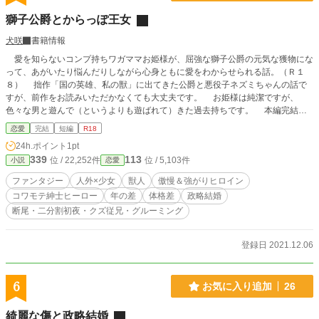
獅子公爵とからっぽ王女
犬咲
書籍情報
愛を知らないコンプ持ちワガママお姫様が、屈強な獅子公爵の元気な獲物にな
って、あがいたり悩んだりしながら心身ともに愛をわからせられる話。（Ｒ１
８） 拙作「国の英雄、私の獣」に出てきた公爵と悪役子ネズミちゃんの話で
すが、前作をお読みいただかなくても大丈夫です。 お姫様は純潔ですが、
色々な男と遊んで（というよりも遊ばれて）きた過去持ちです。 本編完結済
み。ふんわり設定。タグに苦手なものがある方はご注意ください。
恋愛
完結
短編
R18
24h.ポイント
1pt
339
113
位 / 22,252件
位 / 5,103件
小説
恋愛
ファンタジー
人外×少女
獣人
傲慢＆強がりヒロイン
コワモテ紳士ヒーロー
年の差
体格差
政略結婚
断尾・二分割初夜・クズ従兄・グルーミング
登録日 2021.12.06
6
お気に入り追加
26
綺麗な傷と政略結婚