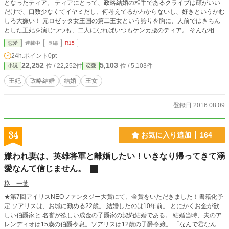
となったティア。 ティアにとって、政略結婚の相手であるクライブは顔がいい
だけで、口数少なくてイヤミだし、何考えてるかわからないし、好きというかむ
しろ大嫌い！ 元ロゼッタ女王国の第二王女という誇りを胸に、人前ではきちん
とした王妃を演じつつも、二人になればいつもケンカ腰のティア。 そんな相性
最悪な二人の間に、波乱と甘い恋の予感が訪れる。 順番は違うけど、結婚から
恋愛
連載中
長編
R15
始まる恋もきっと、悪くない！
24h.ポイント
0pt
22,252
5,103
位 / 22,252件
位 / 5,103件
小説
恋愛
王妃
政略結婚
結婚
王女
登録日 2016.08.09
34
お気に入り追加
164
嫌われ妻は、英雄将軍と離婚したい！いきなり帰ってきて溺
愛なんて信じません。
柊 一葉
★第7回アイリスNEOファンタジー大賞にて、金賞をいただきました！書籍化予
定 ソアリスは、お城に勤める22歳。 結婚したのは10年前。 とにかくお金が欲
しい伯爵家と 名誉が欲しい成金の子爵家の契約結婚である。 結婚当時、夫のア
レンディオは15歳の伯爵令息。ソアリスは12歳の子爵令嬢。 「なんで君なん