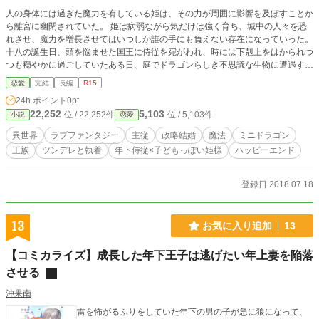
人の身体には過ぎた魔力を有している姫は、その力が周囲に影響を及ぼすことか
ら離宮に幽閉されていた。 姫は病弱ながら気だけは強く育ち、城中の人々を恐
れさせ、魔力を増長させてはいつしか誰の手にも負えない存在になっていった。
十八の誕生日、頭を悩ませた国王に侍従を宛がわれ、時には下剋上をはかられつ
つも穏やかに過ごしていたある日、庭でドラゴンらしき不思議な生物に遭遇す
る。
恋愛
完結
長編
R15
24h.ポイント
0pt
22,252
5,103
位 / 22,252件
位 / 5,103件
小説
恋愛
異世界
ラブファンタジー
主従
政略結婚
魔法
ミニドラゴン
王族
ツンデレと執着
年下侍従×子どもっぽい姫様
ハッピーエンド
登録日 2018.07.18
13
お気に入り追加
13
【コミカライズ】成長した年下王子は逃げたい年上妻を陥落
させる
沖果南
雷を怖がるふりをしていた年下の男の子が急に狼になって、