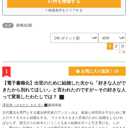
57
件を検索する
× 検索条件をクリアする
政略結婚
タグ
1
2
57
件
1
お気に入り追加
19
【電子書籍化】出世のために結婚した夫から「好きな人がで
きたから別れてほしい」と言われたのですが～その好きな人
って変装したわたしでは？
澤谷弥（さわたに わたる）
書籍情報
古代魔法を専門とする魔法研究者のアンヌッカは、家族と研究所を守るために軍
人のライオネルと結婚をする。 ライオネルもまた昇進のために結婚をしなけれ
ばならず、国王からの命令ということもあり結婚を渋々と引き受ける。 しか