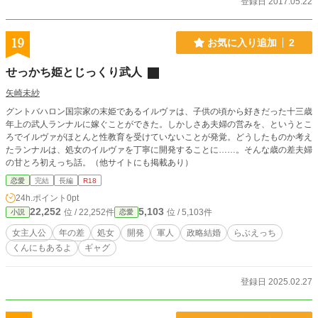
登録日 2017.05.22
19
お気に入り追加
2
せっかち姫とじっくり武人
矢崎未紗
グントバハロン国宗家の末姫であるイルヴァは、子供の頃から好きだった十三歳
年上の武人ランナルに嫁ぐことができた。しかしさあ夫婦の営みを、というとこ
ろでイルヴァがほとんと性教育を受けていないことが発覚。どうしたものか考え
たランナルは、処女のイルヴァを丁寧に開発することに……。そんな歳の差夫婦
の甘とろ初えっち話。（他サイトにも掲載あり）
恋愛
完結
長編
R18
24h.ポイント
0pt
22,252
5,103
位 / 22,252件
位 / 5,103件
小説
恋愛
女主人公
年の差
処女
開発
軍人
政略結婚
らぶえっち
くんにもあるよ
ギャグ
登録日 2025.02.27