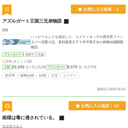
11
お気に入り追加
1
アズルガート王国三兄弟物語
mia
ハッピーエンドを保証した、コメディタッチの異世界ファン
タジー恋愛小説。童顔腹黒王子Ｘ非可憐王女の政略結婚騒動
物語。
ファンタジー
連載中
長編
24h.ポイント
0pt
22,252
8,575
位 / 22,252件
位 / 8,575件
小説
ファンタジー
異世界
政略結婚
結婚
王女
コメディ
登録日 2008.05.04
12
お気に入り追加
14
姫様は毒に侵されている。
ななせりんく