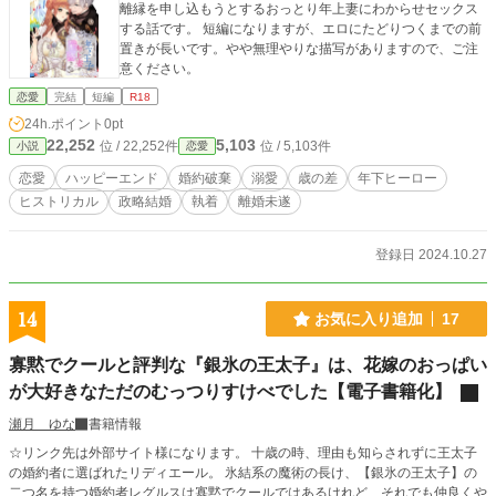
離縁を申し込もうとするおっとり年上妻にわからせセックス
する話です。 短編になりますが、エロにたどりつくまでの前
置きが長いです。やや無理やりな描写がありますので、ご注
意ください。
恋愛
完結
短編
R18
24h.ポイント
0pt
22,252
5,103
位 / 22,252件
位 / 5,103件
小説
恋愛
恋愛
ハッピーエンド
婚約破棄
溺愛
歳の差
年下ヒーロー
ヒストリカル
政略結婚
執着
離婚未遂
登録日 2024.10.27
14
お気に入り追加
17
寡黙でクールと評判な『銀氷の王太子』は、花嫁のおっぱい
が大好きなただのむっつりすけべでした【電子書籍化】
瀬月 ゆな
書籍情報
☆リンク先は外部サイト様になります。 十歳の時、理由も知らされずに王太子
の婚約者に選ばれたリディエール。 氷結系の魔術の長け、【銀氷の王太子】の
二つ名を持つ婚約者レグルスは寡黙でクールではあるけれど、それでも仲良くや