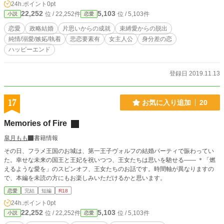
24h.ポイント
0pt
22,252
5,103
位 / 22,252件
位 / 5,103件
小説
恋愛
恋愛
政略結婚
片思いからの成就
束縛愛からの脱出
純情/溺愛/嫉妬/執着
悲恋要素有
女主人公
身分差の恋
ハッピーエンド
登録日 2019.11.13
17
お気に入り追加
20
Memories of Fire
皐月もも
書籍情報
その日、フラメ王国のお城は、第一王子ヴォルフの結婚パーティで賑わってい
た。幸せな未来の国王と王妃を祝いつつ、王女たちは思いを馳せる―― ＊「燃
えるような愛を」のスピンオフ、王女たちのお話です。時間軸が異なりますの
で、本編を未読の方にもお楽しみいただけるかと思います。
恋愛
完結
短編
R18
24h.ポイント
0pt
22,252
5,103
位 / 22,252件
位 / 5,103件
小説
恋愛