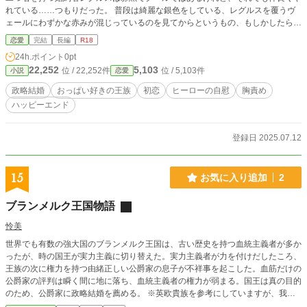
れている……つもりだった。 普段は綺麗な銀色をしている、レグルスを覆うヴ
ェールにわずかな赤みが混じっているのを見てからというもの、もしかしたら愛
されてはいないのかもしれないと思いはじめる。でも政略だから仕方ない。そう
恋愛
完結
長編
R18
割り切ろうとしてもレグルスに想いを寄せるリディエールは割り切れないまま結
24h.ポイント
0pt
婚式を挙げ、いよいよ初夜を迎えたのだけど――。 「おっぱい」？ 【銀氷の
22,252
5,103
位 / 22,252件
位 / 5,103件
小説
恋愛
王太子】が「おっぱい」とか口にするの？？ ゆるっとした短い話です。 ☆「ま
だ見ぬ理想と想像と現実」にて描写は温いですがヒーローの自慰シーンがありま
政略結婚
おっぱい好きの王族
初恋
ヒーローの自慰
胸責め
す。苦手な方はご注意下さい。
ハッピーエンド
登録日 2025.07.12
15
お気に入り追加
2
ブランメルク王国物語
怜美
世界でも有数の強大国のブランメルク王国は、古い歴史を持つ血統主義者が多か
ったが、時の国王が実力主義に切り替えた。実力主義者が力を付けだしたころ、
王族の次に権力を持つ由緒正しい公爵家の息子が不祥事を起こした。血筋だけの
公爵家の評判は瞬く間に地に落ち、血統主義者の権力が弱まる。国王は真の目的
のため、公爵家に政略結婚を薦める。 ※英欧貴族を参考にしていますが、我流
です。 未熟者ゆえ、設定がいいかげんです。ご容赦ください。