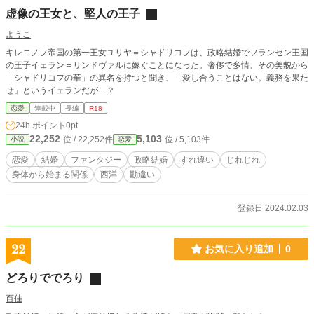
虚像の王女と、堅人の王子
ようこ
キレニノフ帝国の第一王女ユリヤ＝シャドリコフは、政略結婚でフランセン王国
の王子イェラン＝リンドヴァルに嫁ぐことになった。奢侈で多情、その美貌から
「シャドリコフの華」の異名を持つと聞き、「愛し合うことはない。義務を果た
せ」というイェランだが…？
恋愛
連載中
長編
R18
24h.ポイント
0pt
22,252
5,103
位 / 22,252件
位 / 5,103件
小説
恋愛
恋愛
結婚
ファンタジー
政略結婚
すれ違い
じれじれ
身体から始まる関係
西洋
勘違い
登録日 2024.02.03
22
お気に入り追加
0
どろりででろり
百佳