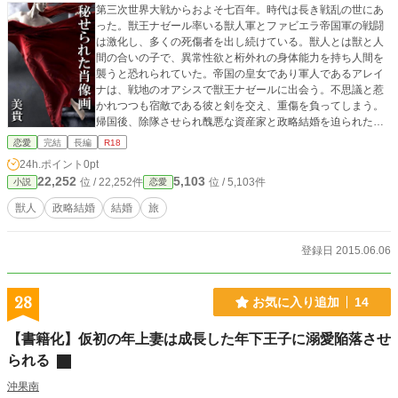
第三次世界大戦からおよそ七百年。時代は長き戦乱の世にあ
った。獣王ナゼール率いる獣人軍とファビエラ帝国軍の戦闘
は激化し、多くの死傷者を出し続けている。獣人とは獣と人
間の合いの子で、異常性欲と桁外れの身体能力を持ち人間を
襲うと恐れられていた。帝国の皇女であり軍人であるアレイ
ナは、戦地のオアシスで獣王ナゼールに出会う。不思議と惹
かれつつも宿敵である彼と剣を交え、重傷を負ってしまう。
帰国後、除隊させられ醜悪な資産家と政略結婚を迫られたア
レイナは単独ナゼール討伐の旅に出る。西の遺跡で再び獣王
恋愛
完結
長編
R18
にあいまみえるも、圧倒的な実力の差で敗北。囚われの身と
24h.ポイント
0pt
なってしまう。
22,252
5,103
位 / 22,252件
位 / 5,103件
小説
恋愛
獣人
政略結婚
結婚
旅
登録日 2015.06.06
28
お気に入り追加
14
【書籍化】仮初の年上妻は成長した年下王子に溺愛陥落させ
られる
沖果南