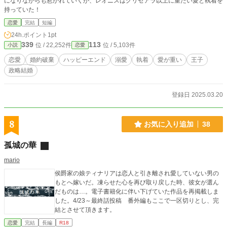
になりながらも惹かれていくが、レオニスはグリセアラ以上に重たい愛と執着を
持っていた！
恋愛
完結
短編
24h.ポイント
1pt
339
113
位 / 22,252件
位 / 5,103件
小説
恋愛
恋愛
婚約破棄
ハッピーエンド
溺愛
執着
愛が重い
王子
政略結婚
登録日 2025.03.20
8
お気に入り追加
38
孤城の華
mario
侯爵家の娘ティナリアは恋人と引き離され愛していない男の
もとへ嫁いだ。凍らせた心を再び取り戻した時、彼女が選ん
だものは…。電子書籍化に伴い下げていた作品を再掲載しま
した。4/23～最終話投稿 番外編もここで一区切りとし、完
結とさせて頂きます。
恋愛
完結
長編
R18