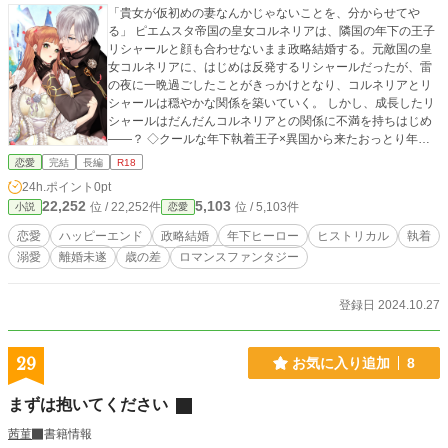
「貴女が仮初めの妻なんかじゃないことを、分からせてや
る」 ピエムスタ帝国の皇女コルネリアは、隣国の年下の王子
リシャールと顔も合わせないまま政略結婚する。元敵国の皇
女コルネリアに、はじめは反発するリシャールだったが、雷
の夜に一晩過ごしたことがきっかけとなり、コルネリアとリ
シャールは穏やかな関係を築いていく。 しかし、成長したリ
シャールはだんだんコルネリアとの関係に不満を持ちはじめ
――？ ◇クールな年下執着王子×異国から来たおっとり年上
妻◇
恋愛
完結
長編
R18
24h.ポイント
0pt
22,252
5,103
位 / 22,252件
位 / 5,103件
小説
恋愛
恋愛
ハッピーエンド
政略結婚
年下ヒーロー
ヒストリカル
執着
溺愛
離婚未遂
歳の差
ロマンスファンタジー
登録日 2024.10.27
29
お気に入り追加
8
まずは抱いてください
茜菫
書籍情報