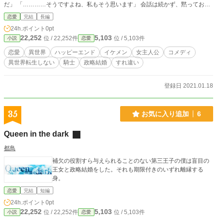
だ」 「…………そうですよね、私もそう思います」 会話は続かず、黙ってお茶
を飲むこと数回。互いのこともよく知らぬまま、わずか3か月後にはアレンディ
恋愛
完結
長編
オは騎士として戦地へ旅立った。 「跡取りだからお金さえ払えば兵役を免除さ
24h.ポイント
0pt
れるのに、そんなに私との結婚がイヤだったの……？」 そして10年間、形式的
22,252
5,103
位 / 22,252件
位 / 5,103件
小説
恋愛
な手紙が半年に一回やってくるだけで、相変わらず互いのことは何も知らない。
成金だった実家の没落により、ソアリスはお城勤めを開始して22歳になってい
恋愛
異世界
ハッピーエンド
イケメン
女主人公
コメディ
た。 ところが、まさかのまさかで夫のアレンディオは大活躍し、将軍として
異世界転生しない
騎士
政略結婚
すれ違い
数々の武功をあげる。 そして長らく続いた戦に勝利し、凱旋するという噂が。
結婚していることをふと思い出したソアリスは「これで離婚できる」とほっとす
る。 この10年、城で王女さまの金庫番として確固たる信頼を得た彼女は、 もう
登録日 2021.01.18
そろそろ自由になってもいいのではと思っていた。 「英雄になった彼には、も
っとふさわしい相手がいるはず」 しかし現れた彼は、ソアリスに会うなり「早
く結婚式を挙げよう」と言い出した。 握りしめていた離婚申立書を渡す暇もな
35
お気に入り追加
6
いままに、報奨金の一部だという巨大な邸へ連れ去られ、予想外の溺愛生活が始
まる。 「君は10年前と変わらず可愛らしい」 「旦那様、戦で目をやられました
Queen in the dark
か」 立派になりすぎた夫と、どうにかして離婚したい妻の攻防録です。
都鳥
補欠の役割すら与えられることのない第三王子の僕は盲目の
王女と政略結婚をした。それも期限付きのいずれ離縁する
身。
恋愛
完結
短編
24h.ポイント
0pt
22,252
5,103
位 / 22,252件
位 / 5,103件
小説
恋愛