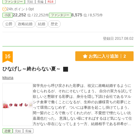
ファンタジー
完結
長編
R18
24h.ポイント
0pt
22,252
8,575
位 / 22,252件
位 / 8,575件
小説
ファンタジー
公爵
政略結婚
結婚
歴史
登録日 2017.08.02
16
お気に入り追加
2
ひなげし～終わらない夏～
kikuna
留学先から呼び戻された彩夢は、祖父に政略結婚するように
命じられるが、それにそむいてしまう。 自分の実力を試して
欲しいと懇願する彩夢は、身分を隠し下請け会社であるマル
シチ倉庫で働くことになるが、生粋のお嬢様育ちの彩夢にと
って環境になじめず、ついには事故を起こし掛けてしまう。
間一髪のところで救ってくれたのが、不愛想で憎たらしい比
嘉晟也だった。 意識しない様にすればするほど気になって仕
方がない存在になってしまう一方、結婚相手である祥希が彩
夢の前に現れる。 波乱に満ちた運命が、彩夢を待ち構えてい
恋愛
完結
長編
た。