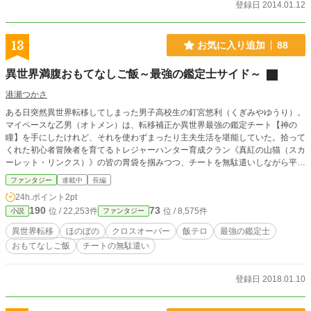
登録日 2014.01.12
13
お気に入り追加
88
異世界満腹おもてなしご飯～最強の鑑定士サイド～
港瀬つかさ
ある日突然異世界転移してしまった男子高校生の釘宮悠利（くぎみやゆうり）。
マイペースな乙男（オトメン）は、転移補正か異世界最強の鑑定チート【神の
瞳】を手にしたけれど、それを使わずまったり主夫生活を堪能していた。拾って
くれた初心者冒険者を育てるトレジャーハンター育成クラン《真紅の山猫（スカ
ーレット・リンクス）》の皆の胃袋を掴みつつ、チートを無駄遣いしながら平和
な（？）日々を過ごしていた。 そんなある日、庭に突然現れた不思議な扉。そ
ファンタジー
連載中
長編
の扉の向こうから現れたのは、……別の世界に異世界転移した日本人！？ ここ
24h.ポイント
2pt
とは別の異世界に聖女召喚された聖女の妹ひよりと、彼女と一緒に家ごと召喚さ
190
73
位 / 22,253件
位 / 8,575件
小説
ファンタジー
れた姉の茜。聖女を頑張る天真爛漫な妹と、彼女を愛情たっぷりの手料理で支え
る姉。そんな仲良し姉妹と周囲の人々が、不思議な扉をくぐってやってくる。
異世界転移
ほのぼの
クロスオーバー
飯テロ
最強の鑑定士
二つの世界を繋ぐ不思議な扉。満月に影響されて出現するその扉を通って、二つ
おもてなしご飯
チートの無駄遣い
の世界に転移した日本人たちの、まったりほのぼのな交流が始まるのだっ
た……！ ※更新は不定期気まぐれです。気まぐれに始まり、気まぐれに続きま
す。 ☆本編☆ ※あわせて読むともっと楽しんでもらえるかもしれません。 最強
登録日 2018.01.10
の鑑定士って誰のこと？～満腹ごはんで異世界生活～ 著：港瀬つかさ（https://
ncode.syosetu.com/n7216dr/） 異世界おもてなしご飯～巻き込まれおさんどん