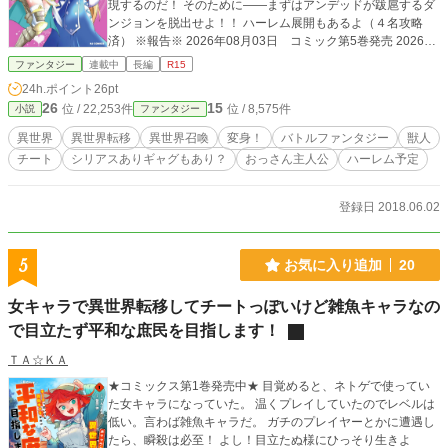
現するのだ！ そのために――まずはアンデッドが跋扈するダ
ンジョンを脱出せよ！！ ハーレム展開もあるよ（４名攻略
済） ※報告※ 2026年08月03日 コミック第5巻発売 2026年
03月02日 コミック第4巻発売 2025年10月31日 コミック
ファンタジー
連載中
長編
R15
第3巻発売 2025年06月02日 コミック第2巻発売 2025年04
24h.ポイント
26pt
月01日 コミック第1巻発売 2024年10月11日 コミックファ
26
15
位 / 22,253件
位 / 8,575件
小説
ファンタジー
イアにて連載スタート 2020年09月19日 第3巻発売 2020年0
3月21日 第2巻発売 2019年08月24日 第1巻発売 2019年
異世界
異世界転移
異世界召喚
変身！
バトルファンタジー
獣人
05月17日 ノベルアップ＋様に投稿開始しました。 2018年1
チート
シリアスありギャグもあり？
おっさん主人公
ハーレム予定
2月02日 書籍化に伴い、タイトルを変更しました。 2018年
10月19日 HJ ネット小説大賞2018受賞しました。 2018年0
9月14日 HJネット小説大賞2018 二次選考通過しました。
登録日 2018.06.02
第3回ツギクル小説大賞 一次選考通
過しました。 2018年08月15日 HJネット小説大賞2018 一
次選考通過しました。 2018年07月03日 MAGNET MACRO
5
お気に入り追加
20
LINK（旧：マグネット！）様に投稿を開始しました。 2018
年06月30日、7月1日 1話当たりの文量を調整しました。
女キャラで異世界転移してチートっぽいけど雑魚キャラなの
で目立たず平和な庶民を目指します！
ＴＡ☆ＫＡ
★コミックス第1巻発売中★ 目覚めると、ネトゲで使ってい
た女キャラになっていた。 温くプレイしていたのでレベルは
低い。言わば雑魚キャラだ。 ガチのプレイヤーとかに遭遇し
たら、瞬殺は必至！ よし！目立たぬ様にひっそり生きよ