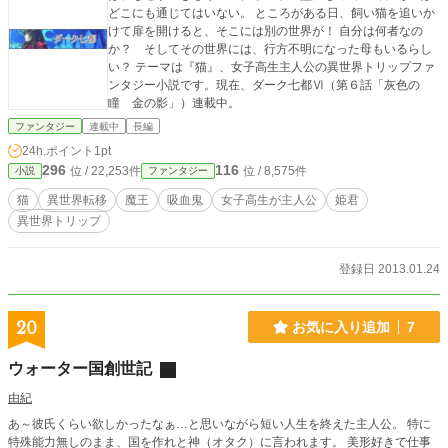
どこにも通じてはいない。 ところがある日、飼い猫を追いか
けて扉を開けると、そこには別の世界が！ 自分は何者なの
か？ そしてその世界には、行方不明になった母もいるらし
い？ テーマは『猫』、女子高生主人公の異世界トリップファ
ンタジー小説です。現在、ダーク七都Ⅵ（第６話「灰色の
瞳 金の影」）連載中。
ファンタジー
連載中
長編
24h.ポイント
1pt
296
116
位 / 22,253件
位 / 8,575件
小説
ファンタジー
猫
異世界転移
魔王
吸血鬼
女子高生が主人公
姫君
異世界トリップ
登録日 2013.01.24
20
お気に入り追加
7
ウォーター国創世記
由紀
あ～彼氏くらい欲しかったなぁ…と思いながら短い人生を終えた主人公。 特に
特殊能力無しのまま、国を作れと神（オタク）に言われます。 美形好きで仕事