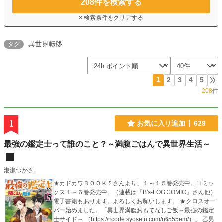
208
件を検索する
× 検索条件をクリアする
異世界転移
タグ
1
2
3
4
5
208
件
1
お気に入り追加
629
最強の鑑定士って誰のこと？～満腹ごはんで異世界生活～
港瀬つかさ
★カドカワＢＯＯＫＳさんより、１～１５巻発売中。コミッ
クス１～６巻発売中。（連載は『B's-LOG COMIC』さん他）
電子書籍もあります。よろしくお願いします。 ★クロスオー
バー始めました。「異世界満腹おもてなしご飯～最強の鑑定
士サイド～ （https://ncode.syosetu.com/n6555em/）」 乙男