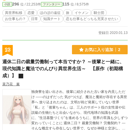
296
115
位 / 22,253件
位 / 8,575件
小説
ファンタジー
異世界転移
恋愛
ほのぼの遠征
旅
イケメン
騎士団
お仕事もの？
日常
知識チート
恋も仕事もどっちも充実させたい
登録日 2020.01.13
23
お気に入り追加
2
週休二日の裁量労働制って本当ですか？ ～後輩と一緒に、
現代知識と魔法でのんびり異世界生活～ 【原作（初期構
成）】
菜乃花 薫
独身寮を追い出され、後輩に紹介された古い家を内見しただ
け ――のはずだった 気がつけば、魔法と魔術が存在する異世
界へ 放り込まれたのは、文明が殆ど発展していない世界
「私」と「後輩ちゃん」は、三人のサポート役の女性達や伝
説級の生物たちと出会いながら、現代地球の知識を武器
に、”生活基盤づくり”を進めるうちに、世界の常識も少しずつ
変わっていくことに 週休二日？ 裁量労働制？ 労働契約？ ―
そんな概念すら存在しない世界で、なぜか神様と交渉し、時