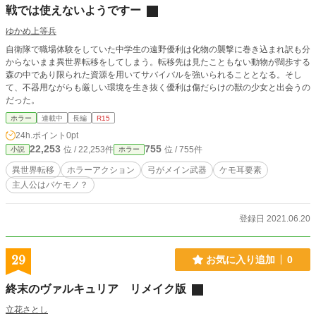
戦では使えないようですー
ゆかめ上等兵
自衛隊で職場体験をしていた中学生の遠野優利は化物の襲撃に巻き込まれ訳も分
からないまま異世界転移をしてしまう。転移先は見たこともない動物が闊歩する
森の中であり限られた資源を用いてサバイバルを強いられることとなる。そし
て、不器用ながらも厳しい環境を生き抜く優利は傷だらけの獣の少女と出会うの
だった。
ホラー
連載中
長編
R15
24h.ポイント
0pt
22,253
755
位 / 22,253件
位 / 755件
小説
ホラー
異世界転移
ホラーアクション
弓がメイン武器
ケモ耳要素
主人公はバケモノ？
登録日 2021.06.20
29
お気に入り追加
0
終末のヴァルキュリア リメイク版
立花さとし