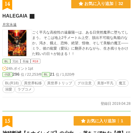
ライフ～ 著：忍丸（https://ncode.syosetu.com/n6332dr/） ☆クロスオーバー
14
お気に入り追加
32
別視点☆ ※基本設定のみ共通の並行世界なので、片方ずつで読めます。 あち
らの世界にうちの子たちがお邪魔しております。 異世界満腹おもてなしご飯～
HALEGAIA
おもてなしご飯サイド～（ncode.syosetu.com/n5633em/ ）
月宮永遠
ごく平凡な高校性の遠藤陽一は、ある日突然魔界に堕ちてし
まう。 そこは地上2千メートル上空、脱出不可能な鳥籠のな
か。渇き、餓え、恐怖、絶望、怪物、そして美貌の魔王――
ミラ。彼の寵愛（愛玩）に翻弄されながら、生き残りをかけ
た戦いの日々が始まる！！
BL
完結
長編
R18
24h.ポイント
1pt
296
21
位 / 22,253件
位 / 1,020件
小説
BL
BL(R18)
異世界転移
異世界トリップ
グロ注意
美形×平凡
魔王
溺愛
ラブコメ
登録日 2019.04.28
15
お気に入り追加
1