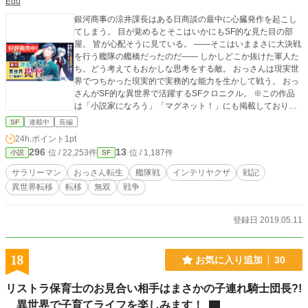
Edu
銀河商事の涼井課長はある日商談の最中に心臓発作を起こし
てしまう。 目が覚めるとそこはいかにもSF的な見た目の部
屋。 皆が心配そうに見ている。 ――そこはいままさに大決戦
を行う艦隊の艦橋だったのだ―― しかしどこか抜けた軍人た
ち。どう考えてもおかしな思考をする敵。 おっさんは現実世
界でつちかった現実的で実務的な能力を生かして戦う。 おっ
さんがSF的な異世界で活躍するSFクロニクル。 ※この作品
は「小説家になろう」「マグネット！」にも掲載しておりま
す。
SF
連載中
長編
24h.ポイント
1pt
296
13
位 / 22,253件
位 / 1,187件
小説
SF
サラリーマン
おっさん転生
艦隊戦
インテリヤクザ
戦記
異世界転移
転移
無双
戦争
登録日 2019.05.11
18
お気に入り追加
30
リストラ保育士のお見合い相手はまさかの子連れ騎士団長?!
異世界で子育てライフを楽しみます！