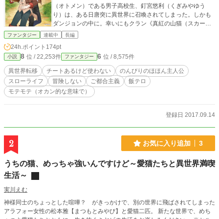
（オトメン）である男子高校生、釘宮悠利（くぎみやゆう
り）は、ある日唐突に異世界に召喚されてしまった。しかも
ダンジョンの中に。幸いにもクラン《真紅の山猫（スカーレ
ット・リンクス）》に拾われた悠利の異世界での生活が始ま
ファンタジー
連載中
長編
った。 え？所持技能（スキル）【神の瞳】が超レア？そのせ
24h.ポイント
174pt
いで職業（ジョブ）が探求者？つまり、鑑定系の最強？確か
8
6
位 / 22,253件
位 / 8,575件
小説
ファンタジー
にそういったものは所持しているが、乙男（オトメン）が異
世界で手に入れたのは、……気ままに気楽なスローライフ
異世界転移
チートあるけど使わない
のんびりのほほん主人公
（主夫生活）でした。 これは、異世界転移したのに、チート
スローライフ
冒険しない
ご都合主義
飯テロ
も貰ったのに、全然気にせずに、乙男（オトメン）街道を突
モテモテ（オカン的な意味で）
き進み、主夫っぽい生活を満喫する少年のお話。 ※なろう、
カクヨムで掲載中。 ※まったりゆるゆる日常コメディです。
主人公に恋愛フラグなどは存在しません。
登録日 2017.09.14
2
お気に入り追加
3
うちの猫、めっちゃ強いんですけど～愛猫たちと異世界満喫
生活～
実川えむ
神様同士のちょっとした喧嘩？ がきっかけで、別の世界に飛ばされてしまった
アラフォー女性の松本雅【まつもとみやび】と愛猫二匹。 新たな世界で、めち