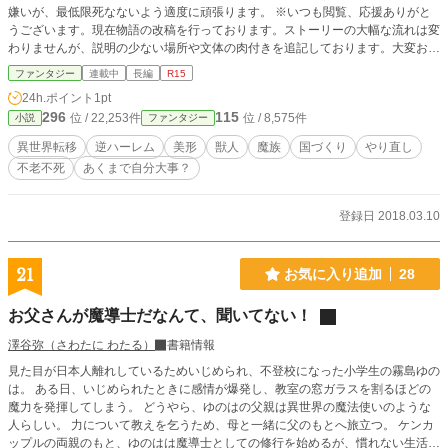
嫌いが、最低限死なないよう適度に頑張ります。 ※いつも閲覧、応援ありがと
うございます。現在物語の改稿を行っております。ストーリーの大幅な流れは変
わりませんが、説明の少ない場所や文体の肉付きを追記しております。大変お待
たせしており、申し訳ありません。(現在１部分～第4部分改稿完了)
ファンタジー
連載中
長編
R15
24h.ポイント
1pt
296
115
位 / 22,253件
位 / 8,575件
小説
ファンタジー
異世界転移
逆ハーレム
美形
獣人
魔族
国づくり
やり直し
不老不死
あくまで自分大事？
登録日 2018.03.10
21
お気に入り追加
28
お父さんが魔導士だなんて、聞いてない！
澤谷弥（さわたに わたる）
書籍情報
見た目が日本人離れしているためいじめられ、不登校になった小学生の霧島ゆの
は。 ある日、いじめられたときに感情が爆発し、教室の窓ガラスを割るほどの
魔力を発揮してしまう。 どうやら、ゆのはの父親は異世界の魔法使いのような
人らしい。 力について教えを乞うため、母と一緒に父のもとへ旅立つ。 ケンカ
ップルの両親のもと、ゆのはは魔導士としての修行を始めるが、慣れない生活に