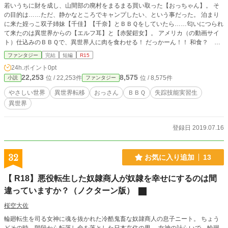
若いうちに財を成し、山間部の廃村をまるまる買い取った【おっちゃん】。 そ
の目的は……ただ、静かなところでキャンプしたい、という事だった。 泊まり
に来た姪っこ双子姉妹【千佳】【千奈】とＢＢＱをしていたら……匂いにつられ
て来たのは異世界からの【エルフ耳】と【赤髪鎧女】。 アメリカ（の動画サイ
ト）仕込みのＢＢＱで、異世界人に肉を食わせる！ だっかーん！！ 和食？ く
そくらえ！
ファンタジー
完結
短編
R15
24h.ポイント
0pt
22,253
8,575
位 / 22,253件
位 / 8,575件
小説
ファンタジー
やさしい世界
異世界転移
おっさん
ＢＢＱ
失踪技能実習生
異世界
登録日 2019.07.16
32
お気に入り追加
13
【 R18】悪役転生した奴隷商人が奴隷を幸せにするのは間
違っていますか？（ノクターン版）
桜空大佐
輪廻転生を司る女神に魂を抜かれた冷酷鬼畜な奴隷商人の息子ニート。 ちょう