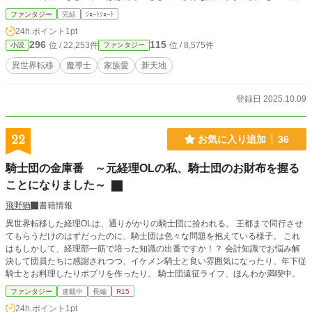
失敗ばかり。 そこへ、再び魔王が現れたという話が聞こえてきて――。 十年前
ファンタジー
完結
ｼｮｰﾄｼｮｰﾄ
にケンカ別れをした両親と、その間をとりもとうとするゆのはの、家族の物語。
24h.ポイント
1pt
296
115
位 / 22,253件
位 / 8,575件
小説
ファンタジー
異世界転移
魔導士
家族愛
新天地
登録日 2025.10.09
22
お気に入り追加
36
騎士団の金庫番 ～元経理OLの私、騎士団のお財布を握る
ことになりました～
飛野猶
書籍情報
異世界転移した経理OLは、通りがかりの騎士団に拾われる。 王都まで同行させ
てもらうだけのはずだったのに、騎士団は色々な問題を抱えている様子。 これ
はもしかして、経理部一筋で培った知識の出番ですか！？ 会計知識でお悩み解
決して団員たちに感謝されつつ、イケメン騎士と良い雰囲気になったり、年下従
騎士とお料理したりポプリを作ったり。 騎士団遠征ライフ、ほんわか満喫中。
ファンタジー
連載中
長編
R15
24h.ポイント
1pt