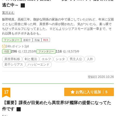
逃亡中～
実川えむ
飯野晴真。高校三年。微妙な関係の家族の中で過ごしていたけれど、年末に父親
とともに田舎に帰った時、異世界への扉が開かれた。 気がついたら、素っ裸で
ちびっ子エルフになってました。 ※どんよりシリアスモードは第一章まで。そ
れ以降もポチポチあるかも。
ファンタジー
連載中
長編
R15
24h.ポイント
1pt
296
116
位 / 22,253件
位 / 8,575件
小説
ファンタジー
異世界転移
剣と魔法
エルフ
ショタ
男主人公
人外
若干シリアス
ハッピーエンド
登録日 2020.10.26
17
お気に入り追加
5
【重要】課長が目覚めたら異世界SF艦隊の提督になってた
件です