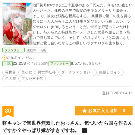
池田祐月(ゆづき)は三十五歳のある日死んだ。何もない虚しい
人生だった。死後の世界で銀髪の美少女メリッサと出会う。
そこで、彼女は残酷な提案をする。 異世界で第二の生を得る
代りに一万人から十二人だけ生き延びるという殺し合い、ラ
グナロクに参加しろということだ。最初は戸惑っていたけれ
ども、与えられた特殊能力イメージした武器を創ると言う能
力で勝ち進んでいく。そして、佑月はメリッサと親密になり
彼女と愛し合いながらこの厳しいラグナロクを生き抜く。 年
の差カップルの純愛ダークファンタジー小説－－ この小説は
ファンタジー
連載中
長編
2017年度末小説家になろうで連載していたもののリメイク版
24h.ポイント
0pt
です。
22,253
8,575
位 / 22,253件
位 / 8,575件
小説
ファンタジー
異世界
美少女
異世界転移
ダークファンタジー
銀髪ヒロイン
年の差
主人公三十代
登録日 2018.04.16
30
お気に入り追加
0
軽キャンで異世界無双したおっさん、気づいたら国を作るん
ですか？やっぱり嫁がすきですね。