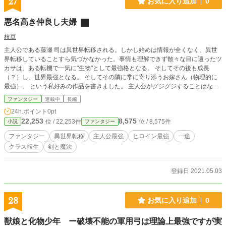
27
お気に入り追加
0
悪名高き仲良し夫婦
枝豆
主人公である藤瀬 司は異世界転移される。しかし始めは情報が全くなく、異世
界転移していることすら気づかなかった。事情も理解できず散々な目に遭ったツ
カサは、ある転機で一気に"生物"として最強格となる。 そしてその後も成長
（？）し、世界最強となる。 そしてその隣に常に寄り添うお嫁さん（物理的に
最強）。 という私好みの作品を書きました。 主人公がグジグジすることはない
です。 謎多めの主人公なので、始めは文に違和感を感じるかもしれませんが、
ファンタジー
連載中
長編
目を瞑って読み進めてもらえるとありがたいです。
24h.ポイント
0pt
22,253
8,575
位 / 22,253件
位 / 8,575件
小説
ファンタジー
ファンタジー
異世界転移
主人公最強
ヒロイン最強
一途
クラス転生
剣と魔法
登録日 2021.05.03
28
お気に入り追加
0
獣娘と化物少年 ー破壊不能の軍用弓は理論上最強ですが実