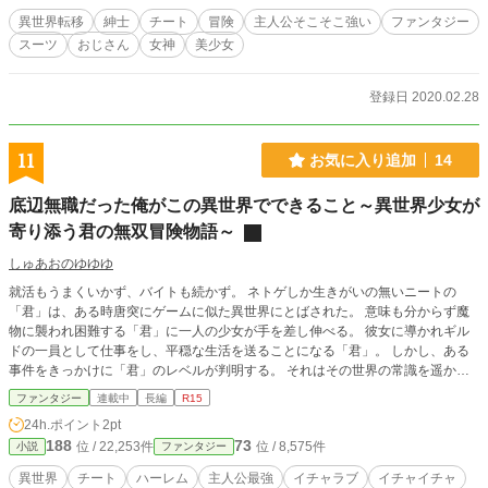
異世界転移
紳士
チート
冒険
主人公そこそこ強い
ファンタジー
スーツ
おじさん
女神
美少女
登録日 2020.02.28
11
お気に入り追加
14
底辺無職だった俺がこの異世界でできること～異世界少女が
寄り添う君の無双冒険物語～
しゅあおのゆゆゆ
就活もうまくいかず、バイトも続かず。 ネトゲしか生きがいの無いニートの
「君」は、ある時唐突にゲームに似た異世界にとばされた。 意味も分からず魔
物に襲われ困難する「君」に一人の少女が手を差し伸べる。 彼女に導かれギル
ドの一員として仕事をし、平穏な生活を送ることになる「君」。 しかし、ある
事件をきっかけに「君」のレベルが判明する。 それはその世界の常識を遥かに
凌駕するものだった── これは、持たざるものだった「君」と、異世界の少女達
ファンタジー
連載中
長編
R15
が紡ぐ、一つの冒険物語。
24h.ポイント
2pt
188
73
位 / 22,253件
位 / 8,575件
小説
ファンタジー
異世界
チート
ハーレム
主人公最強
イチャラブ
イチャイチャ