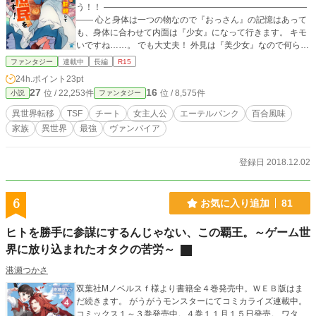
う！！ ――――――――――――――――――――――――
―― 心と身体は一つの物なので『おっさん』の記憶はあって
も、身体に合わせて内面は『少女』になって行きます。 キモ
いですね……。 でも大丈夫！ 外見は『美少女』なので何ら問
題ありません！！ 人形の様な造形と、生まれたばかりでモッ
ファンタジー
連載中
長編
R15
チモチの肌ざわりなので、女子達には弄り倒されます。 『お
24h.ポイント
23pt
人形遊び』です！ほぼセクハラです！！ 【一章】【二章】は
27
16
位 / 22,253件
位 / 8,575件
小説
ファンタジー
田舎暮らしで魔獣相手に無双します。 【三章】から、都会に
出ての学園モノになってまいります。
異世界転移
TSF
チート
女主人公
エーテルパンク
百合風味
家族
異世界
最強
ヴァンパイア
登録日 2018.12.02
6
お気に入り追加
81
ヒトを勝手に参謀にするんじゃない、この覇王。～ゲーム世
界に放り込まれたオタクの苦労～
港瀬つかさ
双葉社Mノベルスｆ様より書籍全４巻発売中。ＷＥＢ版はま
だ続きます。 がうがうモンスターにてコミカライズ連載中。
コミックス１～３巻発売中。４巻１１月１５日発売。 ワタ