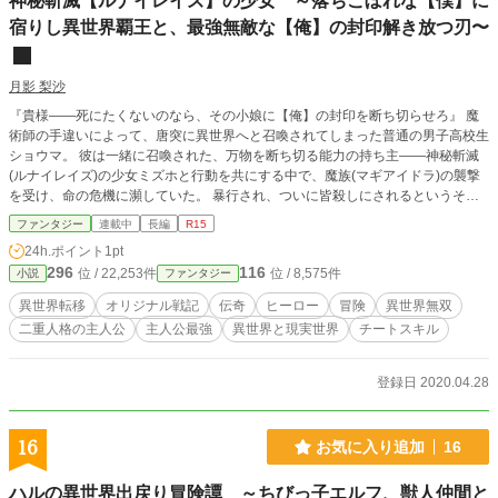
神秘斬滅【ルナイレイズ】の少女 ～落ちこぼれな【僕】に
宿りし異世界覇王と、最強無敵な【俺】の封印解き放つ刃〜
月影 梨沙
『貴様――死にたくないのなら、その小娘に【俺】の封印を断ち切らせろ』 魔
術師の手違いによって、唐突に異世界へと召喚されてしまった普通の男子高校生
ショウマ。 彼は一緒に召喚された、万物を断ち切る能力の持ち主――神秘斬滅
(ルナイレイズ)の少女ミズホと行動を共にする中で、魔族(マギアイドラ)の襲撃
を受け、命の危機に瀕していた。 暴行され、ついに皆殺しにされるというその
間際、彼は頭の中から覇王を名乗る声を聞いた。 断ち切れと言われた、覇王の
ファンタジー
連載中
長編
R15
封印――それは知らぬ間に彼に宿り、手足に喰い込んでいた、神秘斬滅の少女に
24h.ポイント
1pt
のみ断ち切れるという枷。 覇王を名乗る彼の声に導かれるように、少年は己が
296
116
位 / 22,253件
位 / 8,575件
小説
ファンタジー
右手を差し出し、少女はその手首を縛る封印の枷を断ち切った。 そして、彼の
中の覇王は覚醒める。 桁違いの力で襲いくる魔族を瞬殺し、金色の瞳を瞬か
異世界転移
オリジナル戦記
伝奇
ヒーロー
冒険
異世界無双
せ、彼はこう言い放っていた。 「最強の覇王である俺に軽々しく触れるなど、
二重人格の主人公
主人公最強
異世界と現実世界
チートスキル
万死に値する――！」 覇王を宿す少年と、その封印を解き放つ少女の、魔族に
覆われた世界を救う戦いが始まろうとしていた。
登録日 2020.04.28
16
お気に入り追加
16
ハルの異世界出戻り冒険譚 ～ちびっ子エルフ、獣人仲間と