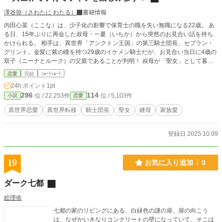
澤谷弥（さわたに わたる）
書籍情報
内田心菜（ここな）は、少子化の影響で保育士の職を失い無職になる22歳。 あ
る日、15年ぶりに再会した叔母・一夏（いちか）から突然のお見合い話を持ち
かけられる。 相手は、異世界「アンクトン王国」の第三騎士団長、セブラン・
グリント。金髪に紫の瞳を持つ29歳のイケメン騎士だが、お見合い当日に4歳の
双子（ニーナとルーク）の父親であることが判明！ 叔母が「聖女」として暮ら
す異世界に戸惑いながら、心菜はセブランと向き合うことに。 セブランの礼儀
恋愛
完結
ｼｮｰﾄｼｮｰﾄ
正しさと子どもたちの愛らしさに触れ、心菜の心は揺れ動く。 15年前に異世界
24h.ポイント
1pt
へ転移し「聖女」となった叔母の過去や、セブランの意外な一面も徐々に明らか
296
114
位 / 22,253件
位 / 5,103件
小説
恋愛
に。 保育士としての経験を活かし、子どもたちと自然に打ち解けていく心菜
は、異世界での新たな生活と「家族」になる可能性にどう向き合うのか？ 予想
異世界恋愛
異世界転移
騎士団長
聖女
継母
家族愛
外の展開と心温まる子育てライフが始まる、異世界お見合いファンタジー！
登録日 2025.10.09
19
お気に入り追加
0
ダーク七都
絵理依
七都の家のリビングにある、白緑色の謎の扉。扉の向こう
は、なぜかいきなりコンクリートの壁になっていて、そこは