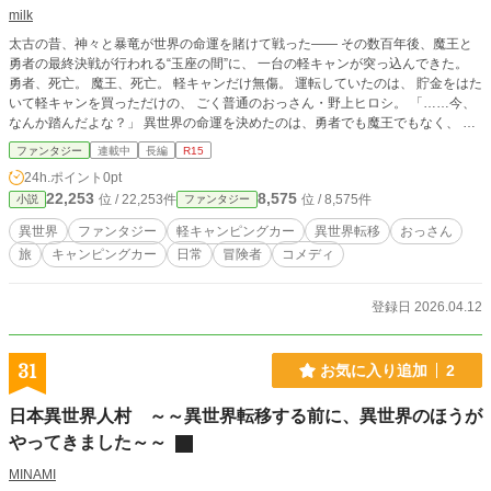
milk
太古の昔、神々と暴竜が世界の命運を賭けて戦った—— その数百年後、魔王と
勇者の最終決戦が行われる“玉座の間”に、 一台の軽キャンが突っ込んできた。
勇者、死亡。 魔王、死亡。 軽キャンだけ無傷。 運転していたのは、 貯金をはた
いて軽キャンを買っただけの、 ごく普通のおっさん・野上ヒロシ。 「……今、
なんか踏んだよな？」 異世界の命運を決めたのは、勇者でも魔王でもなく、 女
神のチート能力を授かった軽キャンの物理攻撃だった。 混乱した女神はヒロシ
ファンタジー
連載中
長編
R15
に最低限の加護（言語理解）だけを与え、 なぜか軽キャンにだけ 空間収納・時
24h.ポイント
0pt
間停止・自動修復・機能拡張・超耐久性能 というチート級の加護を付与してし
22,253
8,575
位 / 22,253件
位 / 8,575件
小説
ファンタジー
まう。 こうして始まる、 おっさんヒロシ × 神の加護で最強兵器と化した軽キャ
ンの異世界旅。 獣人一家との出会い、エルフとの衝突、山越えの旅路。 気づけ
異世界
ファンタジー
軽キャンピングカー
異世界転移
おっさん
ば人が集まり、物資が集まり、技術が集まり—— 「……あれ？ 俺、国作って
旅
キャンピングカー
日常
冒険者
コメディ
ない？」 気づいたら建国していたおっさんが、 冒険者になったり、奥さんがで
きたり、 ゆるくて楽しい異世界ライフを満喫していく物語。 重厚な世界観なの
に、主人公だけ妙にゆるい。 笑って、癒されて、時々熱い。 “軽キャン最強”異
登録日 2026.04.12
世界ファンタジー、ここに開幕。
31
お気に入り追加
2
日本異世界人村 ～～異世界転移する前に、異世界のほうが
やってきました～～
MINAMI