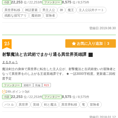
22,253
8,575
位 / 22,253件
位 / 8,575件
小説
ファンタジー
異世界転移
神話要素
男主人公
神
魔王
主人公以外チート
残酷な描写アリ
魔術師
冒険者
登録日 2019.08.30
25
お気に入り追加
3
射撃魔法と古武術でまかり通る異世界英雄譚
まるきゅう
魔法剣士の身体で異世界に転生した主人公が、射撃魔法と古武術使いの冒険者と
なって異世界をのし上がる王道英雄譚です。 ★ 一話3000字程度。更新週二回程
度予定
ファンタジー
連載中
長編
R15
24h.ポイント
0pt
22,253
8,575
位 / 22,253件
位 / 8,575件
小説
ファンタジー
バトル
異世界
英雄
剣と魔法
異世界転移
竜
冒険者
登録日 2018.01.12