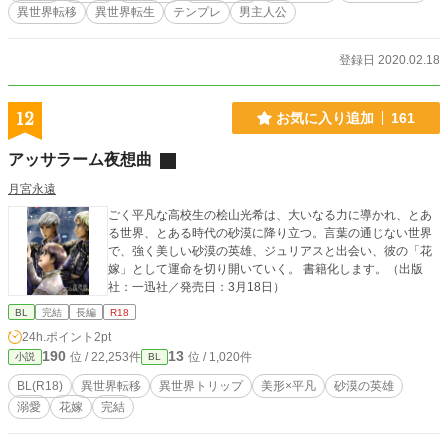
異世界転移
異世界転生
テンプレ
男主人公
登録日 2020.02.18
12
お気に入り追加
161
アッサラーム夜想曲
月宮永遠
ごく平凡な高校生の桧山光希は、大いなる力に導かれ、とあ
る世界、とある時代の砂漠に降り立つ。言葉の通じない世界
で、強く美しい砂漠の英雄、ジュリアスと出会い、彼の「花
嫁」として運命を切り開いていく。 書籍化します。（出版
社：一迅社／発売日：3月18日）
BL
完結
長編
R18
24h.ポイント
2pt
190
13
位 / 22,253件
位 / 1,020件
小説
BL
BL(R18)
異世界転移
異世界トリップ
美形×平凡
砂漠の英雄
溺愛
花嫁
完結