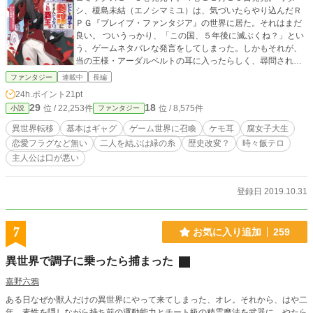
シ、榎島未結（エノシマミユ）は、気づいたらやり込んだＲ
ＰＧ『ブレイブ・ファンタジア』の世界に居た。それはまだ
良い。 ついうっかり、「この国、５年後に滅ぶくね？」とい
う、ゲームネタバレな発言をしてしまった。しかもそれが、
当の王様・アーダルベルトの耳に入ったらしく、尋問されて
しまいました。 あと、何でかお持ち帰りされたんですけど、
ファンタジー
連載中
長編
どういうことですか？！荷物にすな！ 気づいたら、ゲーム知
24h.ポイント
21pt
識を予言と勘違いされて、獅子の覇王様に参謀としてこき使
29
18
位 / 22,253件
位 / 8,575件
小説
ファンタジー
われるハメになる、不憫なオタク女子大生のお話。 ※基本は
ギャグです。基本的になんちゃってです。恋愛フラグは存在
異世界転移
基本はギャグ
ゲーム世界に召喚
ケモ耳
腐女子大生
しません。 ※「番外編詰め合わせ場所（http://ncode.syosetu.
恋愛フラグなど無い
二人を結ぶは緑の糸
歴史改変？
時々飯テロ
com/n9037dk/）」作ってます。もしもネタ多数。何でも許せ
主人公は口が悪い
るヒトは本編と合わせてお楽しみください。 ※なろう、カク
ヨムに掲載中。
登録日 2019.10.31
7
お気に入り追加
259
異世界で調子に乗ったら捕まった
嘉野六鴉
ある日なぜか獣人だけの異世界にやって来てしまった、オレ。それから、はや二
年。素性を隠しながら持ち前の運動能力とチート級の精霊魔法を武器に、やたら