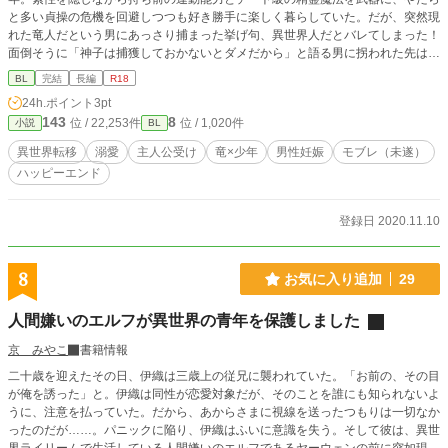
と多い貞操の危機を回避しつつも好き勝手に楽しく暮らしていた。だが、突然現
れた竜人だという男にあっさり捕まった挙げ句、異世界人だとバレてしまった！
面倒そうに「神子は捕獲しておかないとダメだから」と語る男に拐われた先は竜
の神殿とやらで……上げ膳据え膳の快適生活最高！と思ったのも束の間、自由が
BL
完結
長編
R18
ない、退屈すぎて死ぬ、と逃げ出した結果なぜか竜人に惚れられてしまい―
24h.ポイント
3pt
―！？ 異世界さいっこー！！！と調子に乗ってオレTueee☆していた主人公(18)
143
8
位 / 22,253件
位 / 1,020件
小説
BL
が、諸事情で保護しに来た竜(人型)に捕獲され、次第に溺愛されていくお話で
す。ものぐさ厭世竜×お気楽少年(元・中二病)の固定CP・ギャグ寄りたまにシリ
異世界転移
溺愛
主人公受け
竜×少年
男性妊娠
モブレ（未遂）
アスです。 【本編・番外編完結済・20/12/1角川ルビー文庫様より書籍化予定(上
ハッピーエンド
巻)】 ※R18はサブタイトルに＊マーク有(残酷描写は予告なし) ※モブレ(未
遂)・男性妊娠(卵発生系)要素有
登録日 2020.11.10
8
お気に入り追加
29
人間嫌いのエルフが異世界の青年を保護しました
京 みやこ
書籍情報
二十歳を迎えたその日、伊織は三歳上の従兄に襲われていた。「お前の、その目
が俺を誘った」と。伊織は同性が恋愛対象だが、そのことを誰にも知られないよ
うに、注意を払っていた。だから、あからさまに視線を送ったつもりは一切なか
ったのだが……。パニックに陥り、伊織はふいに意識を失う。そして彼は、異世