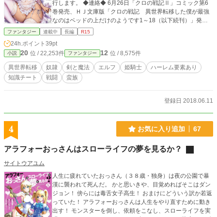
行します。 ◆連絡◆ 6月26日「クロの戦記Ⅱ」コミック第6
巻発売、ＨＪ文庫版「クロの戦記 異世界転移した僕が最強
なのはベッドの上だけのようです1～18（以下続刊）」発売
中、漫画「クロの戦記Ⅱ １～5（以下続刊）」少年エースPlu
ファンタジー
連載中
長編
R15
s様にて大好評連載中、角川コミックス・エース様より漫画版
24h.ポイント
39pt
「クロの戦記 異世界転移した僕が最強なのはベッドの上だ
20
12
位 / 22,253件
位 / 8,575件
小説
ファンタジー
けのようです１～３」発売中、オーバーラップノベルス版
「クロの戦記Ⅰ～Ⅲ」発売中。ノベルアッププラス様にマル
異世界転移
奴隷
剣と魔法
エルフ
姫騎士
ハーレム要素あり
チ投稿中
知識チート
戦闘
蛮族
登録日 2018.06.11
4
お気に入り追加
67
アラフォーおっさんはスローライフの夢を見るか？
サイトウアユム
人生に疲れていたおっさん（３８歳・独身）は夜の公園で暴
漢に襲われて死んだ。 かと思いきや、目覚めればそこはダン
ジョン！ 傍らには毒舌女子高生！ おまけにどういう訳か若返
っていた！ アラフォーおっさんは人生をやり直すために動き
出す！ モンスターを倒し、依頼をこなし、スローライフを実