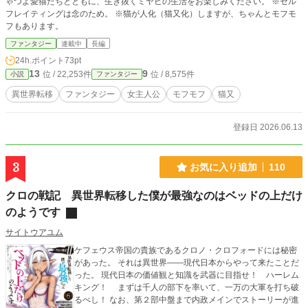
ゃつよ愛猫たちとともに、生き抜くミヤビの生活をお楽しみください。 ※セル
フレイティングは念のため。 ※猫が人化（猫又化）しますが、ちゃんとモフモ
フもあります。
ファンタジー
連載中
長編
24h.ポイント
73pt
13
9
位 / 22,253件
位 / 8,575件
小説
ファンタジー
異世界転移
ファンタジー
女主人公
モフモフ
猫又
登録日 2026.06.13
3
お気に入り追加
110
クロの戦記 異世界転移した僕が最強なのはベッドの上だけ
のようです
サイトウアユム
ケフェウス帝国の貴族であるクロノ・クロフォードには秘密
があった。 それは異世界――現代日本からやって来たことだ
った。 現代日本の価値観と知識を武器に目指せ！ ハーレム
キング！ まずは千人の部下を率いて、一万の大軍を打ち破
るべし！ なお、第２部中盤まで内政メインでストーリーが進