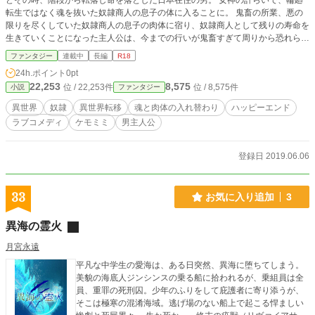
どその時、階段から転落し命を落とした日本在住の男。 女神の計らいで、輪廻
転生ではなく魂を抜いた奴隷商人の息子の体に入ることに。 鬼畜の所業、悪の
限りを尽くしていた奴隷商人の息子の肉体に宿り、奴隷商人として残りの寿命を
生きていくことになった主人公は、今までの行いが鬼畜すぎて周りから恐れられ
る。 コミュ障で素人童貞の男にとって刺激の強いものであるものの、陵辱ゲー
ファンタジー
連載中
長編
R18
ムで培った俺様キャラになりきり、徐々に立場に慣れていき、自由気ままに生き
24h.ポイント
0pt
ることに。 根が優しい主人公は、奴隷の少女たちに優しい言葉をかけるが、全
22,253
8,575
位 / 22,253件
位 / 8,575件
小説
ファンタジー
て裏目に。 それでも、人が変わった奴隷商の息子に奴隷少女たちは心を開く時
が来るのか。 とことん嫌われている奴隷商人と、奴隷少女たちのすれ違いに、
異世界
奴隷
異世界転移
魂と肉体の入れ替わり
ハッピーエンド
笑いあり涙ありのストーリー。 不幸な境遇の奴隷たちが、幸せになっていくま
ラブコメディ
ケモミミ
男主人公
で応援よろしくお願いします。 冒頭に残酷シーンがあるため、R18とします。
ちょいエロです。アルファポリス版にはない、本番シーンが掲載されています。
登録日 2019.06.06
33
お気に入り追加
3
異海の霊火
月宮永遠
平凡な中学生の愛海は、ある日突然、異海に堕ちてしまう。
美貌の海底人ジンシンスの乗る船に拾われるが、乗組員は全
員、重罪の死刑囚。少年のふりをして庇護者に寄り添うが、
そこは極寒の混淆海域。逃げ場のない船上で起こる悍ましい