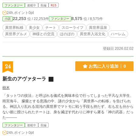
には詰め寄ることも これは、後輩と共に異世界で暮らし、働
ファンタジー
連載中
長編
R15
き、育て、世界を変えていく物語 ――果たしてこれは、異世
24h.ポイント
0pt
界転移なのか それとも、異世界そのものを”育成する”ストー
22,253
8,575
位 / 22,253件
位 / 8,575件
小説
ファンタジー
リーなのか
異世界転移
美少女
チート
スローライフ
異世界温泉
異世界グルメ
神様との交流
ほのぼの
異世界入浴文化
ハーレム
登録日 2026.02.02
24
お気に入り追加
0
新生のアヴァターラ
樹木
「タットワの技法」と呼ばれる儀式を興味本位で行ってしまった平凡な大学生、
雨宮海斗。 朦朧とする意識の中、謎の少女から「異世界への転移」を告げられ
る。神話入り乱れる混沌の異世界でマトモに戦う手段も持たず、右も左も分から
ない彼に授けられたチートは、身を滅ぼす代わりに神すら屠る「神の武器」だっ
た———
ファンタジー
連載中
長編
24h.ポイント
0pt