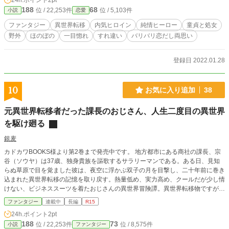
24h.ポイント
2pt
188
68
位 / 22,253件
位 / 5,103件
小説
恋愛
ファンタジー
異世界転移
内気ヒロイン
純情ヒーロー
童貞と処女
野外
ほのぼの
一目惚れ
すれ違い
バリバリ恋だし両思い
登録日 2022.01.28
10
お気に入り追加
38
元異世界転移者だった課長のおじさん、人生二度目の異世界
を駆け廻る
銀麦
カドカワBOOKS様より第2巻まで発売中です。 地方都市にある商社の課長、宗
谷（ソウヤ）は37歳、独身貴族を謳歌するサラリーマンである。ある日、見知
らぬ草原で目を覚ました彼は、夜空に浮かぶ双子の月を目撃し、二十年前に巻き
込まれた異世界転移の記憶を取り戻す。熱量低め、実力高め、クールだが少し情
けない、ビジネススーツを着たおじさんの異世界冒険譚。異世界転移物ですが、
古風のファンタジーの雰囲気が混ざっているかもしれません。※カクヨム様でも
ファンタジー
連載中
長編
R15
掲載されています。
24h.ポイント
2pt
188
73
位 / 22,253件
位 / 8,575件
小説
ファンタジー