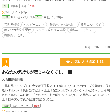
界ライリームで生活している人間嫌いのエルフであるヤーウェンの前に突如現れ
る。伊織は不機嫌も露わなヤーウェンに舌打ち交じりで世話をされるが、乱暴な
BL
連載中
長編
R18
物言いには気遣いが感じられ、なんだかんだと心配されて過ごしている。やがて
24h.ポイント
2pt
伊織は、そんなヤーウェンに惹かれていく。一方ヤーウェンは、人間嫌いな自分
188
14
位 / 22,253件
位 / 1,020件
小説
BL
が無意識のうちにあれこれと青年の世話をしていることに戸惑っていた。そんな
ある日、ヤーウェンが人間嫌いだと知った伊織が、ここから出て行くと告げ
異世界転移
ハッピーエンド
身長差、体格差あり
美形エルフ攻め
て……。
ホンワカ大学生受け
ツンデレ攻め様→溺愛
魔法あり（少し）
魔獣あり（少し）
登録日 2020.10.18
9
お気に入り追加
11
あなたの気持ちが恋じゃなくても。
犬咲
書籍情報
異世界トリップした少女が王子様とイイ感じになったもののモブ令嬢から「勘
違いすんなｗ子供目当てだよｗ王太子妃になんてなれるわけないだろｗ」と牽制
されて落ちこんだ後、「それでも、彼の役に立てるなら」と勇気をふりしぼって
王子様を誘って夜の庭園で結ばれる話。
恋愛
完結
ｼｮｰﾄｼｮｰﾄ
R18