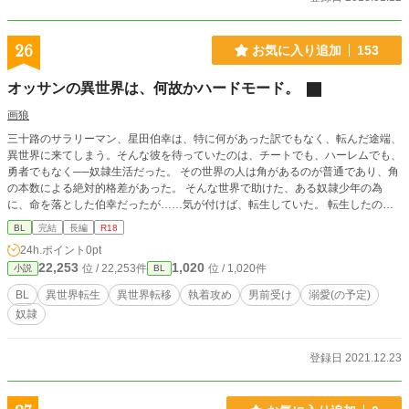
26
お気に入り追加
153
オッサンの異世界は、何故かハードモード。
画狼
三十路のサラリーマン、星田伯幸は、特に何があった訳でもなく、転んだ途端、
異世界に来てしまう。そんな彼を待っていたのは、チートでも、ハーレムでも、
勇者でもなく──奴隷生活だった。 その世界の人は角があるのが普通であり、角
の本数による絶対的格差があった。 そんな世界で助けた、ある奴隷少年の為
に、命を落とした伯幸だったが……気が付けば、転生していた。 転生したのは
孤児？金の為に、王城に身売り？そこにいる歴代最強皇帝は、伯幸が助けた奴隷
BL
完結
長編
R18
少年によく似ていて……？
24h.ポイント
0pt
22,253
1,020
位 / 22,253件
位 / 1,020件
小説
BL
BL
異世界転生
異世界転移
執着攻め
男前受け
溺愛(の予定)
奴隷
登録日 2021.12.23