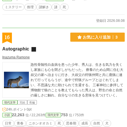
ミステリー
推理
謎解き
謎
死
登録日 2026.08.08
16
お気に入り追加
3
Autographic
Inazuma Ramone
急性骨髄性白血病を患った少年、秀人は、生きる気力を失く
し家族にも心を閉ざしがちだった。 療養のため山間に住む大
叔父の家へ泊まりに行き、大叔父の狩猟仲間と共に鹿猟に連
れて行ってもらうが、途中で狩猟グループとはぐれてしま
い、不思議な犬に助けられて生還する。 三峯神社に参拝して
博物館で狼のことを教えてもらった秀人は、野生の命と自然
の厳しさに触れ、自分なりの生きる意味を見つけていく。
現代文学
完結
長編
24h.ポイント
0pt
22,263
753
位 / 22,263件
位 / 753件
小説
現代文学
日常
青春
ニホンオオカミ
死
思春期
成長
自然
犬