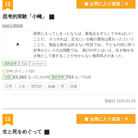
12
お気に入り追加
0
思考的実験「小蠅」
bow's World
視界に入ってしまったならば、着地点をずらしてやればいい
ことだ。 そうすれば、足元にいる蟻の運命は変わったという
ことだ。 無益な殺生は好まない性質でね。 子どもの頃に持つ
好奇心というのは残酷でね、 遊びの中とはいえ、生き物を生
き物として接することが分からない無邪気さがあった。
現代文学
完結
ｼｮｰﾄｼｮｰﾄ
24h.ポイント
0pt
22,263
753
位 / 22,263件
位 / 753件
小説
現代文学
日常
人生
現代詩
短編
死
目線
登録日 2025.01.29
13
お気に入り追加
0
生と死をめぐって