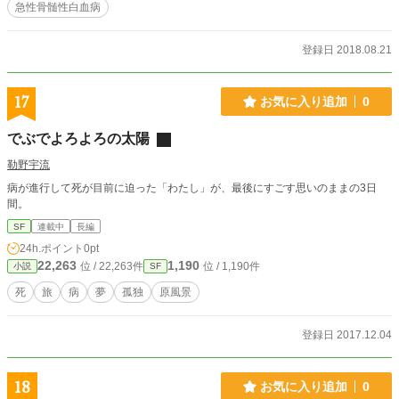
急性骨髄性白血病
登録日 2018.08.21
17
お気に入り追加
0
でぶでよろよろの太陽
勒野宇流
病が進行して死が目前に迫った「わたし」が、最後にすごす思いのままの3日
間。
SF
連載中
長編
24h.ポイント
0pt
22,263
1,190
位 / 22,263件
位 / 1,190件
小説
SF
死
旅
病
夢
孤独
原風景
登録日 2017.12.04
18
お気に入り追加
0