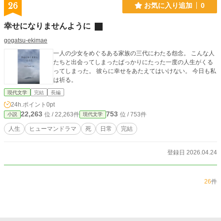
26
お気に入り追加
0
幸せになりませんように
gogatsu-ekimae
一人の少女をめぐるある家族の三代にわたる怨念。 こんな人
たちと出会ってしまったばっかりにたった一度の人生がくる
ってしまった。 彼らに幸せをあたえてはいけない。 今日も私
は祈る。
現代文学
完結
長編
24h.ポイント
0pt
22,263
753
位 / 22,263件
位 / 753件
小説
現代文学
人生
ヒューマンドラマ
死
日常
完結
登録日 2026.04.24
26
件