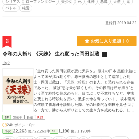
シリアス
ローファンタジー
美少女
死
死神
悪魔
天使
鬼
バトル
純愛
登録日 2019.04.22
3
お気に入り追加
0
令和の人斬り 《天誅》 生れ変った岡田以蔵
虫松
『生れ変った岡田以蔵が悪に天誅を』 幕末の日本 黒船来航に
よって国が揺れ動く中、尊王攘夷の志士として暗躍した剣
士・岡田以蔵は、「天誅（暗殺）の名人」と恐れられる存在
であった。 彼は“悪は天が裁くもの。その役目は己が担う”と
いう歪で純粋な信念のもと、目つぶしや不意打ちなど、卑怯
と蔑まれる暗殺剣を用い、数多の命を奪っていく。 坂本龍馬
の依頼で勝海舟を護衛した際、その圧倒的な剣技を見せつけ
る一方で、勝から人斬りとしての生き方を戒められる。しか
し以蔵は、自らの行いを疑うことはなかった。 やがてその非
SF
連載中
長編
R15
情さと過激さは、同じ倒幕志士たちからも恐怖と軽蔑を招
24h.ポイント
0pt
き、彼は孤立していく。 1865年、土佐藩によって裏切り者と
22,263
1,190
位 / 22,263件
位 / 1,190件
小説
SF
して密告された岡田以蔵は、ついに捕縛される。 拷問を受け
てもなお一切の弱音を吐かず、感情すら見せぬまま、28歳で