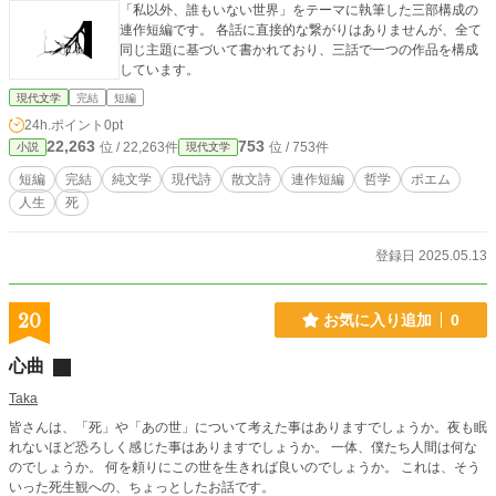
「私以外、誰もいない世界」をテーマに執筆した三部構成の
連作短編です。 各話に直接的な繋がりはありませんが、全て
同じ主題に基づいて書かれており、三話で一つの作品を構成
しています。
現代文学
完結
短編
24h.ポイント
0pt
22,263
753
位 / 22,263件
位 / 753件
小説
現代文学
短編
完結
純文学
現代詩
散文詩
連作短編
哲学
ポエム
人生
死
登録日 2025.05.13
20
お気に入り追加
0
心曲
Taka
皆さんは、「死」や「あの世」について考えた事はありますでしょうか。夜も眠
れないほど恐ろしく感じた事はありますでしょうか。 一体、僕たち人間は何な
のでしょうか。 何を頼りにこの世を生きれば良いのでしょうか。 これは、そう
いった死生観への、ちょっとしたお話です。