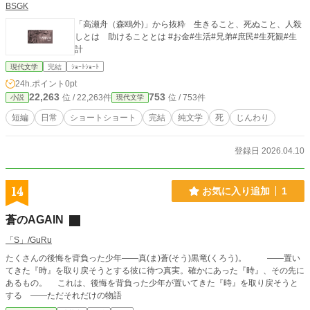
BSGK
「高瀬舟（森鴎外)」から抜粋 生きること、死ぬこと、人殺
しとは 助けることとは #お金#生活#兄弟#庶民#生死観#生
計
現代文学
完結
ｼｮｰﾄｼｮｰﾄ
24h.ポイント
0pt
22,263
753
位 / 22,263件
位 / 753件
小説
現代文学
短編
日常
ショートショート
完結
純文学
死
じんわり
登録日 2026.04.10
14
お気に入り追加
1
蒼のAGAIN
「S」/GuRu
たくさんの後悔を背負った少年――真(ま)蒼(そう)黒竜(くろう)。 ――置い
てきた『時』を取り戻そうとする彼に待つ真実。確かにあった『時』、その先に
あるもの。 これは、後悔を背負った少年が置いてきた『時』を取り戻そうと
する ――ただそれだけの物語