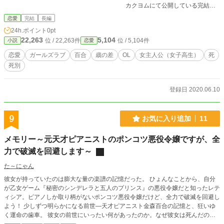
カクヨムにて公開している完結済
が、ここで、得意の料理の腕を活かしたお弁当の販売を通じ
みの小説です。 ガチ百合恋愛ものにつき耐性のない方にはお勧めできません。
て、誰かを笑顔にする手応えを取り戻し、息子に対して誇れ
恋愛
完結
長編
男性は一名しか登場しません。若干の性的描写がありますが、指定が入るほどで
る父親へと再生していく。
24h.ポイント
0pt
はないかと思います。
22,263
5,104
位 / 22,263件
位 / 5,104件
小説
恋愛
恋愛
ガールズラブ
百合
歳の差
OL
女主人公（女子高生）
死
死別
登録日 2020.06.10
9
お気に入り追加
11
メモリー～元天才ピアニストのポンコツ悪役令嬢ですが、全
力で破滅を回避します～
た～にゃん
彼女が持っていたのは膨大な量の楽譜の記憶だった。 ひょんなことから、自分
が乙女ゲーム『秘密のシンデレラと五人のプリンス』の悪役令嬢だと知ったレテ
ィシア。ピアノしか取り柄がないポンコツ悪役令嬢だけど、全力で破滅を回避し
よう！ 少しずつ明らかになる前世―天才ピアニスト金森百合の記憶と、狂いゆ
く運命の歯車。 彼女の前世にいったい何があったのか。なぜ彼女は死んだの