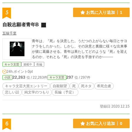
5
お気に入り追加
1
自殺志願者青年B
五味千里
青年は、『死』を決意した。うだつの上がらない毎日とサヨ
ナラをしたかった。しかし、その決意と裏腹に様々な出来事
が彼に葛藤させる。青年は果たしてどのような『死』を迎え
るのか、それとも『死』の決意を手放すのか———
キャラ文芸
連載中
長編
24h.ポイント
0pt
22,263
297
位 / 22,263件
位 / 297件
小説
キャラ文芸
キャラ文芸大賞エントリー
自殺願望
死
死ネタ
希死念慮
悲しい話
純文学のつもり
長編（予定）
登録日 2020.12.15
6
お気に入り追加
0