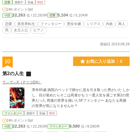
か。そしてレティシアは、破滅を回避できるのか？！ 音楽をきっかけに前世と
恋愛
連載中
長編
R15
今世が交錯する。乙女ゲームの異世界転生もの+微ミステリーです。 ※メモリー
24h.ポイント
0pt
（memory）には、「記憶」の他に「神経衰弱（トランプ）」の意味もありま
22,263
5,104
位 / 22,263件
位 / 5,104件
小説
恋愛
す。 ※作中に登場する歌詞及び詩篇は、全て作者（た～にゃん）による解釈・
翻訳です。 ☆毎日更新！（今のところ） ☆～10（それぞれの冬）までは、わり
恋愛
異世界転生
ファンタジー
悪役令嬢
シリアス
内政
商人
とほのぼのなお話です。11（ヒロイン登場と白昼夢）からシリアス成分UP↑。
死
女主人公
ピアノ
ミステリー風味もこの辺りから。幕間にヒントが散らばっています。 ☆階段落
ち、飲み物をかける、修道院、庶民なヒロイン…等々、悪役令嬢もののテンプレ
をちょっぴり捻って入れてあります。めざせ！想像の斜め上(笑)
登録日 2019.09.29
10
お気に入り追加
0
第2の人生
てぃでぃX（テツコDX）
享年85歳 病院のベッドで静かに息を引き取った男がいた しか
し、目が覚めたらそこは死者がもう一度人生を過ごす第2の世
界だった 死後の世界を描いたSFファンタジー あなたも死後
の世界が気になりませんか？
ファンタジー
連載中
長編
R15
24h.ポイント
0pt
22,263
8,580
位 / 22,263件
位 / 8,580件
小説
ファンタジー