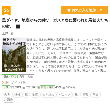
24
お気に入り追加
2
黒ダイヤ、地底からの叫び、ガスと炎に襲われた炭鉱夫たち
の命。
上郷 葵
敗戦後の日本の復興と高度経済成長には、エネルギー源とし
て石炭が欠かせないものであった。 かつての日本には多くの
炭鉱が存在し、建ち並ぶ炭鉱住宅には、炭鉱夫とその家族が
暮らしていた。 しかし、ガス突出、坑内火災、落盤事故な
ど、炭鉱は常に死と隣り合わせの世界でもあった。 閉山が続
く炭鉱町で、町の復活をかけて最新の機械を備えた新炭鉱が
開かれた。 そこで働く炭鉱夫たちは、これで安心して暮らす
ことができると思っていたのだが、突然の事故が彼らと家族
を襲うのであった。 戦後日本の繁栄を支えた名もなき者た
歴史・時代
完結
短編
ち。 忘れてはいけない功労者たちの姿をここに。
24h.ポイント
0pt
22,263
459
位 / 22,263件
位 / 459件
小説
歴史・時代
火災
犠牲
死
地獄
生き埋め
パニック
殺
災害
事故
北海道