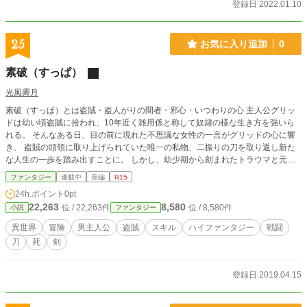
登録日 2022.01.10
25
お気に入り追加
0
素破（すっぱ）
光風霽月
素破（すっぱ）とは盗賊・盗人がりの間者・邪心・いつわりの心 主人公グリッ
ドは幼い頃盗賊に拾われ、10年近く雑用係と称して奴隷の様な生き方を強いら
れる。 そんなある日、目の前に現れた不思議な女性の一言がグリッドの心に響
き、 盗賊の頭領に取り上げられていた唯一の私物、二振りの刀を取り返し新た
な人生の一歩を踏み出すことに。 しかし、幼少期から刻まれたトラウマと元盗
賊としての負い目や罪悪感から人と接する事が苦手で 周りから”話し下手””とっ
ファンタジー
連載中
長編
R15
つきにくい”など評され長くソロの冒険者を続けていた。 あれから5年。少ない
24h.ポイント
0pt
ながらも自分を理解し、認めてくれる気の置けない大切な人達に支えられ 運命
22,263
8,580
位 / 22,263件
位 / 8,580件
小説
ファンタジー
の偶然と必然に抗いながら生きていく。そんな男の話
異世界
冒険
男主人公
盗賊
スキル
ハイファンタジー
戦闘
刀
死
剣
登録日 2019.04.15