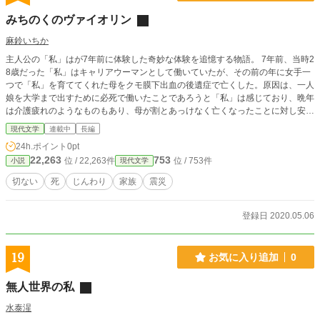
みちのくのヴァイオリン
麻鈴いちか
主人公の「私」はが7年前に体験した奇妙な体験を追憶する物語。 7年前、当時2
8歳だった「私」はキャリアウーマンとして働いていたが、その前の年に女手一
つで「私」を育ててくれた母をクモ膜下出血の後遺症で亡くした。原因は、一人
娘を大学まで出すために必死で働いたことであろうと「私」は感じており、晩年
は介護疲れのようなものもあり、母が割とあっけなく亡くなったことに対し安堵
の気持ちも抱いていた。そういう薄情な自身の一面にも気がつき自暴自棄になっ
現代文学
連載中
長編
てしまい生きる希望を失くしていた。 そんな時インターネット上にあった「自
24h.ポイント
0pt
殺掲示板」というサイトで「Kさん」という女性と出会う。 一時期二人はその掲
22,263
753
位 / 22,263件
位 / 753件
小説
現代文学
示板上で親睦を深めることになるが、3月のある日を境に「Kさん」とは連絡が
取れなくなった。 しかし、ある日突然Kからの書留郵便が届く。不思議に思い封
切ない
死
じんわり
家族
震災
筒の裏を見ると、そこには知らない名前が書いてあり、郵送元は東北の田舎町だ
った。封を切ると中には 「私に会いに来てほしい」という一文が書かれた便箋
と仙台行の新幹線の乗車券が入っていた。手紙の最後には「K」とだけ書かれて
登録日 2020.05.06
いた。 「Kさんからの手紙だ」と確信した「私」は「Kさん」を訪ねるために、
奇妙な3日間の東北旅行を始めた。
19
お気に入り追加
0
無人世界の私
水泰湦