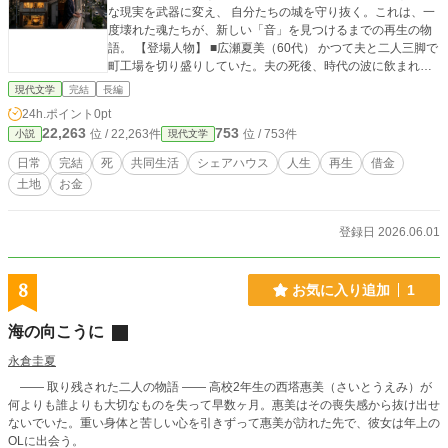
な現実を武器に変え、 自分たちの城を守り抜く。これは、一
度壊れた魂たちが、新しい「音」を見つけるまでの再生の物
語。 【登場人物】 ■広瀬夏美（60代） かつて夫と二人三脚で
町工場を切り盛りしていた。夫の死後、時代の波に飲まれ廃
業。娘夫婦とは仲違い。多額の負債と「三階建てのビル」だ
現代文学
完結
長編
けが残された。このからっぽの建物にもう一度「声」を響か
24h.ポイント
0pt
せたいとシェアハウスを始める。当初は、孤独の中で建物を
22,263
753
位 / 22,263件
位 / 753件
小説
現代文学
守ることだけに執着し、住人たちを「家賃を運んでくる数
字」としか見ていなかった。しかし、彼らと共に「カフェ＆
日常
完結
死
共同生活
シェアハウス
人生
再生
借金
ギャラリー」を立ち上げる中で、かつての経営者としての情
土地
お金
熱が再燃。バラバラだった住人たちを一つの「チーム」へと
まとめ上げ、自分のために守っていた箱を、「みんなの居場
所」へと変える真のリーダーへと成長していく。 ■伊勢／藤
登録日 2026.06.01
代蓮（40代） かつて「藤代蓮」の名で若くして美術界の頂
点に立つも、商業主義的な搾取と裏切りに絶望し、筆を折っ
て失踪。夏美のシェアハウスに入居。「名前なんてゴミだ」
8
お気に入り追加
1
と周囲を拒絶していたが、ここで暮らすうちに「誰かのため
に描くこと」の喜びを再認識してゆく。 ■美優（20代） 福祉
海の向こうに
を学ぶ大学生。今どきの若者らしい軽快さと、底抜けの明る
さを持つムードメーカー。孤独な夏美や気難しい伊勢の懐に
永倉圭夏
も飛び込める、このシェアハウスの「潤滑油」のような存
―― 取り残された二人の物語 ―― 高校2年生の西塔惠美（さいとうえみ）が
在。 ■佐藤親子（50代） 大手食品会社の元・敏腕営業。リス
何よりも誰よりも大切なものを失って早数ヶ月。惠美はその喪失感から抜け出せ
トラ後は再就職に失敗し続け、貯金も底をつき中学生の息
ないでいた。重い身体と苦しい心を引きずって惠美が訪れた先で、彼女は年上の
子・蓮（13歳）と共にこのシェアハウスへ流れ着いた。「自
OLに出会う。
分はもう社会に必要とされていない」と自信を失っていた