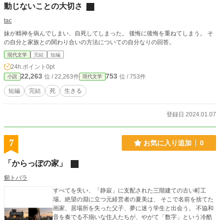
動じないことの大切さ
tac
妹が精神を病んでしまい、自死してしまった。 後悔に後悔を重ねてしまう。 そ
の自分と家族との関わり合いの方法についての自分なりの回答。
現代文学
完結
短編
24h.ポイント
0pt
22,263
753
位 / 22,263件
位 / 753件
小説
現代文学
短編
完結
死
生きる
登録日 2024.01.07
7
お気に入り追加
0
「からっぽの家」
剱トバラ
すべてを失い、「静寂」に支配された三階建ての古い町工
場。絶望の淵に立つ元経営者の夏美は、 そこで名前を捨てた
画家、居場所を失った父子、夢に迷う学生と出会う。 不協和
音を奏でる不揃いな住人たちが、やがて「数字」という冷酷