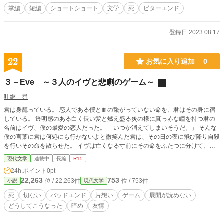
掌編
短編
ショートショート
文学
死
ビターエンド
登録日 2023.08.17
22
お気に入り追加
0
３－Eve ～３人のイヴと悲劇のゲーム～
叶継 尋
君は身籠っている。 恋人である僕と血の繋がっていない命を、君はその身に宿
している。 透明感のある白く長い髪と燃え盛る炎の様に真っ赤な瞳を持つ君の
名前はイヴ、僕の最愛の恋人だった。 「いつか消えてしまいそうだ。」 そんな
僕の言葉に君は何処にも行かないよと微笑んだ君は、その日の夜に飛び降り自殺
を行いその命を散らせた。 イヴは亡くなる寸前にその命をふたつに分けて、再
びこの世界に生まれ落ちた。 「おやすみ、イヴ。 また巡り合おうね。」 これは
現代文学
連載中
長編
R15
僕が再びイヴと出逢う為に、ふたつに分かれてしまった彼女をひとつにする物
24h.ポイント
0pt
語。
22,263
753
位 / 22,263件
位 / 753件
小説
現代文学
死
切ない
バッドエンド
片想い
ゲーム
展開が読めない
どうしてこうなった
暗め
友情