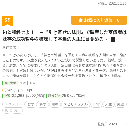
登録日 2021.11.26
23
お気に入り追加
0
ﾈｺと和解せよ！ ～『引き寄せの法則』で破産した落伍者は
既存の成功哲学を破壊して本当の人生に目覚める～
幸福賢者
※これは小説ではなく、『神との対話』を通じて生命の真理を人間の言葉に翻訳
したものです。 人生を変えたくない人は決して閲覧しないように。 就職、投
資、結婚、全てに失敗したダメ人間、沼田健は有名な成功法則である『引き寄せ
の法則』を実践し続けたが、状況は改善するどころか悪化する一方。激務とスト
レスで身体を壊し、とうとう医者から余命一年を宣告された。 最後の神頼みと
して訪れた神社で不思議なﾈｺと出会い、神託を告げられる。 「お主に本当の引
現代文学
完結
長編
き寄せと宇宙の真理を教えてやろう。ただし、これを知れば二度と元の生活に戻
24h.ポイント
0pt
ることはできない」
22,263
753
位 / 22,263件
位 / 753件
小説
現代文学
ミステリー
哲学
科学
宗教
スピリチュアル
日常
人生
完結
死
現代
登録日 2023.11.13