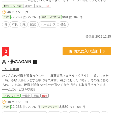
迷惑をかけて今を生きています。 不快に感じるかもしれませ
んが、それでも良いという方だけ読んでください。 そして、
ｴｯｾｲ・ﾉﾝﾌｨｸｼｮﾝ
連載中
長編
R15
エブリスタではすでに完結しています。 今読み返しても、文
24h.ポイント
0pt
章は乱雑でめちゃくちゃです。 ただ、たくさんの方が読んで
22,263
840
位 / 22,263件
位 / 840件
小説
ｴｯｾｲ・ﾉﾝﾌｨｸｼｮﾝ
くださったことで、ノンフィクションでは1位を獲得できまし
た。 どちらかというと、共感よりも応援の気持ちが強かった
母
不良
死
家族
ホームレス
借金
んだろうと思います。 家族の絆と私のくだらない人生をその
まま書き出した小説です。 もし読んでくださる方がいるなら
ば、私のような人間にならないように、そして我が子が私の
登録日 2022.12.25
ようにクズにならないよう反面教師の小説として役立たせて
ください。
2
お気に入り追加
0
真・蒼のAGAIN
「S」/GuRu
たくさんの後悔を背負った少年――真蒼黒竜《まそう・くろう》 置いてきた
『時』を取り戻そうとする彼に待つ真実。 確かにあった『時』、その先にある
もの。 これは、後悔を背負った少年が置いてきた『時』を取り戻そうとする―
――ただそれだけの物語
ファンタジー
連載中
長編
R15
24h.ポイント
0pt
22,263
8,580
位 / 22,263件
位 / 8,580件
小説
ファンタジー