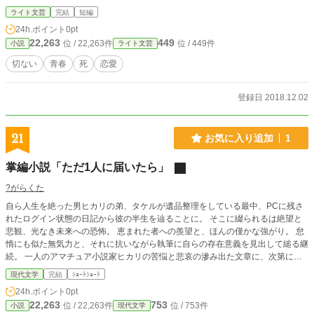
ライト文芸
完結
短編
24h.ポイント
0pt
22,263
449
位 / 22,263件
位 / 449件
小説
ライト文芸
切ない
青春
死
恋愛
登録日 2018.12.02
21
お気に入り追加
1
掌編小説「ただ1人に届いたら」
?がらくた
自ら人生を絶った男ヒカリの弟、タケルが遺品整理をしている最中、PCに残さ
れたログイン状態の日記から彼の半生を辿ることに。 そこに綴られるは絶望と
悲観、光なき未来への恐怖。 恵まれた者への羨望と、ほんの僅かな強がり。 怠
惰にも似た無気力と、それに抗いながら執筆に自らの存在意義を見出して縋る継
続。 一人のアマチュア小説家ヒカリの苦悩と悲哀の滲み出た文章に、次第にタ
ケルは……?! 以下、作者(?がらくた)からの注意書き 三人称一元視点の短編小
現代文学
完結
ｼｮｰﾄｼｮｰﾄ
説。 拙作「異世界のジョン・ドウ 〜オールド・ハリー卿にかけて〜」に作中
24h.ポイント
0pt
作として利用予定。
22,263
753
位 / 22,263件
位 / 753件
小説
現代文学