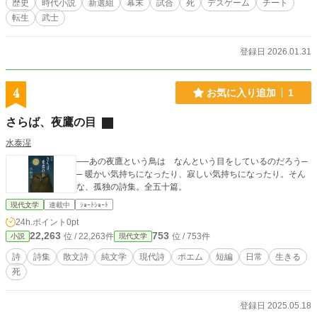
歴史
時代小説
新選組
幕末
試合
死
デスゲーム
チート
斬首という最期を迎えた。 死の間際、彼が胸に刻んだ言葉は
転生
武士
ただ一つ 「次に生まれ変わったら、今度こそ本物の悪を斬
る」。 そして約200年後。 令和の時代に、岡田以蔵は再びこ
の世に生を受ける。 かつて“天誅”を振るった剣士は、現代社
登録日 2026.01.31
会に潜む本当の悪と向き合うため、新たな運命へと足を踏み
出していく。
4
お気に入り追加
1
さらば、夜鷹の目
水泰湦
──あの夜鷹という鳥は なんという目をしているのだろう─
─ 暖かい気持ちになったり、寂しい気持ちになったり。そん
な、孤独の詩集。全五十篇。
現代文学
連載中
ｼｮｰﾄｼｮｰﾄ
24h.ポイント
0pt
22,263
753
位 / 22,263件
位 / 753件
小説
現代文学
詩
詩集
散文詩
純文学
現代詩
ポエム
短編
日常
生きる
死
登録日 2025.05.18