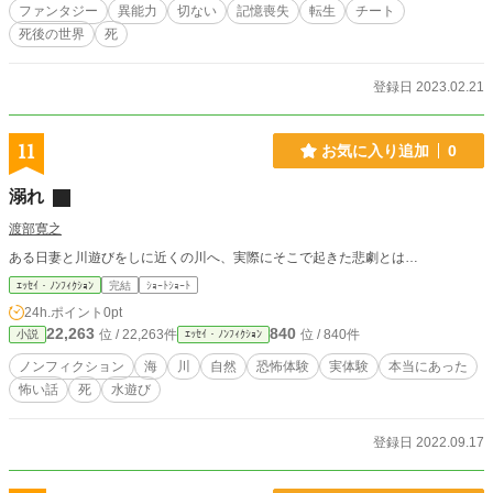
ファンタジー
異能力
切ない
記憶喪失
転生
チート
死後の世界
死
登録日 2023.02.21
11
お気に入り追加
0
溺れ
渡部寛之
ある日妻と川遊びをしに近くの川へ、実際にそこで起きた悲劇とは…
ｴｯｾｲ・ﾉﾝﾌｨｸｼｮﾝ
完結
ｼｮｰﾄｼｮｰﾄ
24h.ポイント
0pt
22,263
840
位 / 22,263件
位 / 840件
小説
ｴｯｾｲ・ﾉﾝﾌｨｸｼｮﾝ
ノンフィクション
海
川
自然
恐怖体験
実体験
本当にあった
怖い話
死
水遊び
登録日 2022.09.17