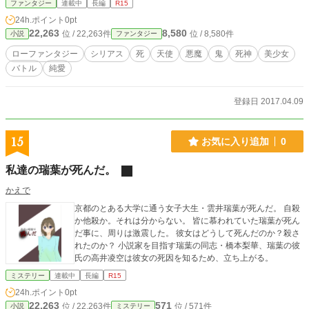
ファンタジー
連載中
長編
R15
24h.ポイント
0pt
22,263
8,580
位 / 22,263件
位 / 8,580件
小説
ファンタジー
ローファンタジー
シリアス
死
天使
悪魔
鬼
死神
美少女
バトル
純愛
登録日 2017.04.09
15
お気に入り追加
0
私達の瑞葉が死んだ。
かえで
京都のとある大学に通う女子大生・雲井瑞葉が死んだ。 自殺
か他殺か。それは分からない。 皆に慕われていた瑞葉が死ん
だ事に、周りは激震した。 彼女はどうして死んだのか？殺さ
れたのか？ 小説家を目指す瑞葉の同志・橋本梨華、瑞葉の彼
氏の高井凌空は彼女の死因を知るため、立ち上がる。
ミステリー
連載中
長編
R15
24h.ポイント
0pt
22,263
571
位 / 22,263件
位 / 571件
小説
ミステリー