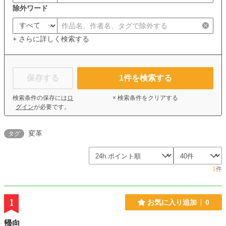
除外ワード
+ さらに詳しく検索する
保存する
1
件を検索する
検索条件の保存には
ロ
× 検索条件をクリアする
グイン
が必要です。
変革
タグ
1
件
1
お気に入り追加
0
帰向