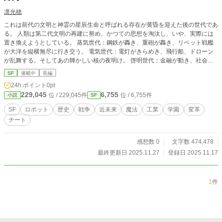
凛光穂
これは前代の文明と神霊の星辰生命と呼ばれる存在が黄昏を迎えた後の世代であ
る。 人類は第二代文明の再建に努め、かつての思想を淘汰し、いや、実際には
置き換えようとしている。 蒸気世代：鋼鉄が轟き、重砲が轟き、リベット戦艦
が大洋を縦横無尽に行き交う。 電気世代：電灯がきらめき、飛行船、ドローン
が乱舞する。そしてあの輝かしい核の夜明け。 啓明世代：金融が動き、社会は
サイバーと社会化の間で揺れ動き、新思潮、新兵器、新戦術が生まれる。 惑星
SF
連載中
長編
航行世代：戦艦の制御、惑星間を駆け巡る核戦闘機の操縦者、そして星表指揮
24h.ポイント
0pt
官。大多数の普通の人々はどこへ向かうべきか。 大時盤歴：人類の生命は自然
229,045
6,755
位 / 229,045件
位 / 6,755件
小説
SF
人の状態では200年に過ぎない。数千年、数万年の寿命を持つ人類は、いかなる
姿で浩瀚なる宇宙に向き合うのか。 …… 然り、科学技術の進歩の背後には
SF
ロボット
歴史
戦争
近未来
魔法
工業
学園
変革
人文があり、そして人文の進歩には毎度代償を伴う。代償に耐えられない文明
チート
は、常にその場に留まることになる。 世界が『若芽の新生』をもっと受け入れ
んことを願う
感想数 0
文字数 474,478
最終更新日 2025.11.27
登録日 2025.11.17
1
件