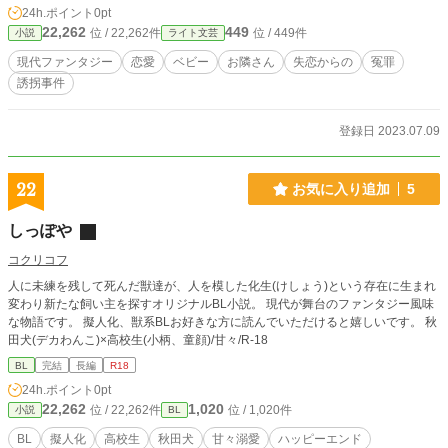
24h.ポイント
0pt
22,262
449
位 / 22,262件
位 / 449件
小説
ライト文芸
現代ファンタジー
恋愛
ベビー
お隣さん
失恋からの
冤罪
誘拐事件
登録日 2023.07.09
22
お気に入り追加
5
しっぽや
コクリコフ
人に未練を残して死んだ獣達が、人を模した化生(けしょう)という存在に生まれ
変わり新たな飼い主を探すオリジナルBL小説。 現代が舞台のファンタジー風味
な物語です。 擬人化、獣系BLお好きな方に読んでいただけると嬉しいです。 秋
田犬(デカわんこ)×高校生(小柄、童顔)/甘々/R-18
BL
完結
長編
R18
24h.ポイント
0pt
22,262
1,020
位 / 22,262件
位 / 1,020件
小説
BL
BL
擬人化
高校生
秋田犬
甘々溺愛
ハッピーエンド