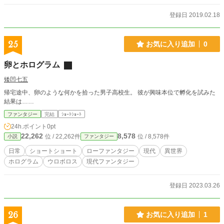
に神社巡りをしながら幼馴染の死の真相を探るべく奔走する事となる。
登録日 2019.02.18
25
お気に入り追加
0
卵とホログラム
矮凹七五
帰宅途中、卵のような何かを拾った男子高校生。 彼が興味本位で孵化を試みた
結果は……
ファンタジー
完結
ｼｮｰﾄｼｮｰﾄ
24h.ポイント
0pt
22,262
8,578
位 / 22,262件
位 / 8,578件
小説
ファンタジー
日常
ショートショート
ローファンタジー
現代
異世界
ホログラム
ウロボロス
現代ファンタジー
登録日 2023.03.26
26
お気に入り追加
1