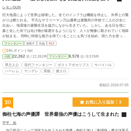
レモンGUN
巨大地震によって世界は崩壊した。全てのインフラは機能を停止し、外界との繋
がりは断たれる。 平凡なサラリーマン刃山優希は避難所の学校で二人の少女に
出会い、地震後の避難生活を協力しながら生きていた。 しかし、ある日を境に
森と化した街では化け物が跋扈するようになり、人々が無惨に殺されていく地獄
が始まる。 同時に特殊な能力を得ていることにも気づき始め、得た力を使って
化け物に対抗する人類。 これは、そんな崩壊し変貌した世界で足掻き続ける物
ファンタジー
連載中
長編
R15
語。 ーーーーーーーーーーーー ファンタジー化した現代で、力強い系の女の子
24h.ポイント
0pt
達に愛されまくる話です。最終的にヤンデレハーレムになる予定ですので、お楽
22,262
8,578
位 / 22,262件
位 / 8,578件
小説
ファンタジー
しみに。 ※この作品は他サイトでも投稿しています。
男主人公
現代ファンタジー
ポストアポカリプス
サバイバル
ハーレム
ヤンデレ
異能
微エロ
登録日 2026.07.05
20
お気に入り追加
3
御柱七海の声優譚 世界最強の声優はこうして生まれた
平平 祐
自己暗示によって演技力を向上させる声優・御柱七海は『劇場版・魔法洋菓子