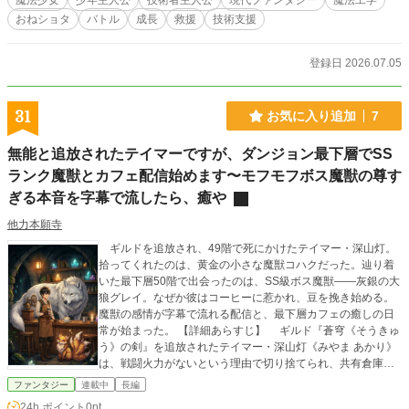
魔法少女
少年主人公
技術者主人公
現代ファンタジー
魔法工学
おねショタ
バトル
成長
救援
技術支援
登録日 2026.07.05
31
お気に入り追加
7
無能と追放されたテイマーですが、ダンジョン最下層でSS
ランク魔獣とカフェ配信始めます〜モフモフボス魔獣の尊す
ぎる本音を字幕で流したら、癒や
他力本願寺
ギルドを追放され、49階で死にかけたテイマー・深山灯。
拾ってくれたのは、黄金の小さな魔獣コハクだった。辿り着
いた最下層50階で出会ったのは、SS級ボス魔獣――灰銀の大
狼グレイ。なぜか彼はコーヒーに惹かれ、豆を挽き始める。
魔獣の感情が字幕で流れる配信と、最下層カフェの癒しの日
常が始まった。 【詳細あらすじ】 ギルド『蒼穹《そうきゅ
う》の剣』を追放されたテイマー・深山灯《みやま あかり》
は、戦闘火力がないという理由で切り捨てられ、共有倉庫の
権限も奪われ、街に放り出された。生きるために受けた深層
ファンタジー
連載中
長編
の捜索補助は崩落で瓦解し、灯は49階で瀕死のまま裂け目か
24h.ポイント
0pt