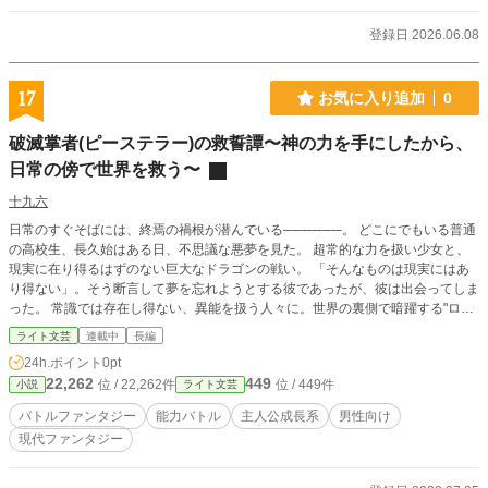
登録日 2026.06.08
17
お気に入り追加
0
破滅掌者(ピーステラー)の救誓譚〜神の力を手にしたから、
日常の傍で世界を救う〜
十九六
日常のすぐそばには、終焉の禍根が潜んでいる──────。 どこにでもいる普通
の高校生、長久始はある日、不思議な悪夢を見た。 超常的な力を扱い少女と、
現実に在り得るはずのない巨大なドラゴンの戦い。 「そんなものは現実にはあ
り得ない」。そう断言して夢を忘れようとする彼であったが、彼は出会ってしま
った。 常識では存在し得ない、異能を扱う人々に。世界の裏側で暗躍する"ロゴ
ス使い"たちに。 世界を滅ぼし得る力を秘めた存在、醒遺物(フラグメント)。 そ
ライト文芸
連載中
長編
れを狙う者たちと、彼らを取り締まる者達。そんな異常識の世界に巻き込まれて
24h.ポイント
0pt
いく、長久始。 戦いの中で彼は、大いなる力を手にしてしまう。 それは彼にと
22,262
449
位 / 22,262件
位 / 449件
小説
ライト文芸
って、救世の誓いの始まりであった──────。
バトルファンタジー
能力バトル
主人公成長系
男性向け
現代ファンタジー