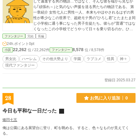
して邁進する男の物語…ではなく、そんな彼を端から見なが
ら｢頑張れ～｣と気のない声援を送る男たちの物語である。 第
一章紹介 女性七人に男性一人、本来ちやほやされるはずの男
性が希少なこの世界で、超絶モテ男の”ひろし君”とたまたま同
じ小学校に通う事になった男子生徒たち。彼らが”普通”ではな
くなったこの小学校でどうやって日々を乗り切るのか。ひろ
し君の傍にいることは不幸なのか救いなのか。 前世の記憶の
ファンタジー
完結
長編
せいで一般とはと違った感性の主人公とその友人たちの、”そ
24h.ポイント
0pt
の他大勢”による青春ストーリーである。 ＊コメディーです
22,262
8,578
位 / 22,262件
位 / 8,578件
小説
ファンタジー
ね。 第二章紹介 小学校衣を卒業し、ひろし君とは別の公立中
学校へ通う事になった主人公。しかし”ひろし君の影響”はその
男女比
ハーレム
その他大勢より
学園
ラブコメ
怪異
神々
手を離してはくれなかった。友人康太君と共に陰で暗躍する
現代ファンタジー
我らが主人公、君の明日はどっちだ。 走る、飛ぶ、跳ねる、
元気いっぱい青春してます。少し成長したので若干ラブも出
て来るぞ、乞うご期待。 ＊あれ？いつも間にか現代ファンタ
登録日 2025.03.27
ジーになっちゃったぞ？ 妖しい人物とか霊能バトルが繰り広
げられてない？しかも主人公が気が付いてないだと！？ 第三
章紹介 ひろし君の物語。ひろし君の過去が明らかに。 これま
28
お気に入り追加
0
で見えなかった彼の人物像が今明かされる。 ＊なんか凄い納
得。ひろし君ってこんな人だったんだ。個人的に好きな章で
今日も平和な一日だった
す。 第四章紹介 学園に入学、本格的に物語が動き出します。
と言うか暴走し始めます。 こんなのラブコメじゃないよな
矮凹七五
～。 ＊はい、認めます。現代ファンタジーです。遂に主人公
俺は公園にある展望台に登り、町を眺める。 すると、色々なものが見えてく
が異能バトルを始めちゃいました。 神に妖怪に、大暴れで
る。
す。 第五章紹介 二年生になりました。ネタてんこ盛り、やり