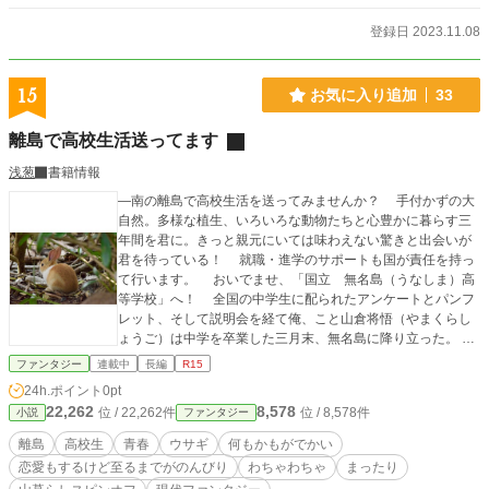
登録日 2023.11.08
15
お気に入り追加
33
離島で高校生活送ってます
浅葱
書籍情報
―南の離島で高校生活を送ってみませんか？ 手付かずの大
自然。多様な植生、いろいろな動物たちと心豊かに暮らす三
年間を君に。きっと親元にいては味わえない驚きと出会いが
君を待っている！ 就職・進学のサポートも国が責任を持っ
て行います。 おいでませ、「国立 無名島（うなしま）高
等学校」へ！ 全国の中学生に配られたアンケートとパンフ
レット、そして説明会を経て俺、こと山倉将悟（やまくらし
ょうご）は中学を卒業した三月末、無名島に降り立った。
そこで出会ったウサギに気に入られ、もふもふ大好きルーム
ファンタジー
連載中
長編
R15
メイトや虫好きのクラスメイト、畑の世話に命をかける先輩
24h.ポイント
0pt
たちと共にまったり高校生活を送ることになった。 離島の
22,262
8,578
位 / 22,262件
位 / 8,578件
小説
ファンタジー
高校での暮らしを全力で楽しむ青春物語、ここに開幕です！
恋愛は自己責任でお願いします。安定のハッピーエンドで
離島
高校生
青春
ウサギ
何もかもがでかい
す。 アルファポリス「第五回ライト文芸大賞」にて読者賞を
恋愛もするけど至るまでがのんびり
わちゃわちゃ
まったり
いただきました！ ありがとうございます。 表紙の写真は写真