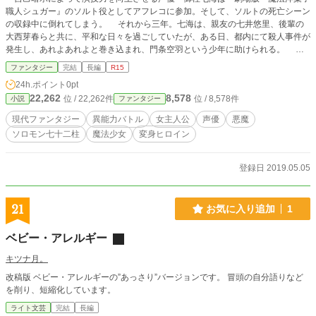
職人シュガー』のソルト役としてアフレコに参加。そして、ソルトの死亡シーン
の収録中に倒れてしまう。 それから三年。七海は、親友の七井悠里、後輩の
大西芽春らと共に、平和な日々を過ごしていたが、ある日、都内にて殺人事件が
発生し、あれよあれよと巻き込まれ、門条空羽という少年に助けられる。 想
力師を名乗る空羽。その空羽に付き従う悪魔たち。そして始まる、彼らとの同居
ファンタジー
完結
長編
R15
生活！ 七海は生き残ることができるのか！？ そして、声優活動を続けること
24h.ポイント
0pt
はできるのか！？ これは、後に世界最強となる声優の、始まりの物語。 ＊
22,262
8,578
位 / 22,262件
位 / 8,578件
小説
ファンタジー
この作品は『空羽七十三 転声の声優』というタイトルで、第一回集英社ライト
ノベル新人賞・二次選考を突破した作品を、加筆修正したものです。
現代ファンタジー
異能力バトル
女主人公
声優
悪魔
ソロモン七十二柱
魔法少女
変身ヒロイン
登録日 2019.05.05
21
お気に入り追加
1
ベビー・アレルギー
キツナ月。
改稿版 ベビー・アレルギーの”あっさり”バージョンです。 冒頭の自分語りなど
を削り、短縮化しています。
ライト文芸
完結
長編