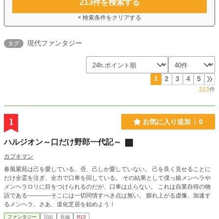
213
件を検索する
× 検索条件をクリアする
現代ファンタジー
タグ
1
2
3
4
5
213
件
1
お気に入り追加
0
ハルジオン～口だけ野郎一代記～
カブキマン
春風紫苑は己を愛している。否、己しか愛していない。 己を良く見せることに
だけ全霊を注ぎ、全力で口車を回している。 その結果として僕っ娘メンヘラや
メンヘラロリに目をつけられるのだが、口車は止らない。 これは自業自得の物
語である――――そこには一切同情すべき点は無い。 膨れ上がる虚像、加速す
るメンヘラ。さあ、道化芝居を始めよう！
ファンタジー
完結
長編
R15