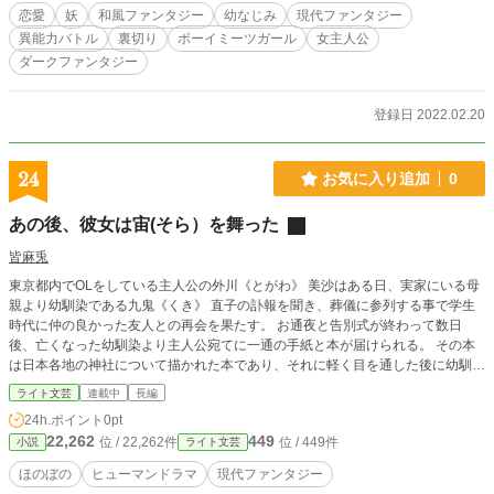
視点の話もあります。心理描写、情景描写多め ☆✩.˚ ⇱▹▸♡
恋愛
妖
和風ファンタジー
幼なじみ
現代ファンタジー
ファンタジーだけど、ファンタジーじゃない……本当の夢か
異能力バトル
裏切り
ボーイミーツガール
女主人公
ら生まれた、リアルな想いの物語 🖤*͛꒷꒦⎞ஜ 過去夢展開、恋愛
ダークファンタジー
展開、バトル展開、着物系ファッション展開に、飯テロ！？
ありです！ 裏切りに、狂気......！ 生と死、愛と憎悪の狭間に
立つ☆☆ ― 秋 ― ꕥ 𓈒˖°ꕤ.꙳ ꕥ゜ ①大ノ蛇栄螺堂編(おおのへび
登録日 2022.02.20
さざえどうへん) 婚約破棄と出会いの話《第一章改稿済み》
②青ノ鬼編(あおのかみへん) 人と妖の、恋の末路の話 ― 冬 ―
❅𓈒◌° ❆𓈒◌.゜ ③秘匿ノ罪編(ひとくのつみへん) 隠された想いの
24
お気に入り追加
0
話 ④雪原ノ心懐編(せつげんのしんかいへん) 崩壊した、欲望
の話 ⑤玲瓏ノ魔眼編(れいろうのまがんへん) 雪道を往く、彼
あの後、彼女は宙(そら）を舞った
らの想いの話 ⑥ 寒鴉ノ冀求編 (かんあのききゅうへん) 粉雪舞
う闘乱が、答えを導く話 ― 春 ― ❀.*･ﾟ✿゜:。* ⑦鶯ノ眠編(う
皆麻兎
ぐいすのねむりへん) 過去夢の内、眠り続ける彼女の話 ⑧ 翡
東京都内でOLをしている主人公の外川《とがわ》 美沙はある日、実家にいる母
翠ノ紅孔雀編(ひすいのべにくじゃくへん) 彼女を追う、彼ら
親より幼馴染である九鬼《くき》 直子の訃報を聞き、葬儀に参列する事で学生
の話 ⑨ 色獄ノ躑躅編（しきごくのつつじへん）隠世で欲に抗
時代に仲の良かった友人との再会を果たす。 お通夜と告別式が終わって数日
う、彼女の話 ⑩炎華ノ狂宴編 (えんかのきょうえんへん) 復讐
後、亡くなった幼馴染より主人公宛てに一通の手紙と本が届けられる。 その本
と隠匿の再会にて、新たな道を探す話 ⑪忘雪ノ遺香編（わす
は日本各地の神社について描かれた本であり、それに軽く目を通した後に幼馴染
れゆきのいこうへん）妖と人を繋ぐ、亡き母達を追う話 ―
からの手紙を読む。すると、衝撃的な内容が書かれており、手紙と一緒に同封さ
夏 ― .˚☼𓏲 𓇢 𓆟𓂅❂༄ * ⑫ 花氷ノ妖精編(はなごおりのよ
ライト文芸
連載中
長編
れていた形代よりテンマが現れる。 彼はこれまで、幼馴染の直子と共に神社巡
うせいへん) 人の世に潜む彼らが、始動する話 ⑬ ꫛꫀꪝ✧︎ 蛍籠
24h.ポイント
0pt
りをしていた付喪神で、巡るにあたってのサポートをするという。 半信半疑な
ノ寺子屋編(ほたるかごのてらこやへん) 人と妖が集う学び舎
22,262
449
位 / 22,262件
位 / 449件
小説
ライト文芸
がらも、直子の死の真相を知るために神社巡りを開始する。一方で、美沙は自分
で、渦巻く想いを追求する話✧︎ 進行中 ✨
が自動車の免許を持っていない事やテンマの助言もあり、葬儀の際に再会した友
ほのぼの
ヒューマンドラマ
現代ファンタジー
人らにも相談。すると、一緒に巡る事を承諾してくれ、以降かつての友人達と共