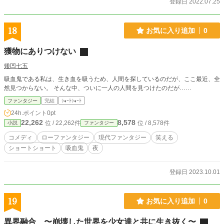
登録日 2022.07.25
18
お気に入り追加
0
獲物にありつけない
矮凹七五
吸血鬼である私は、生き血を吸うため、人間を探しているのだが、ここ最近、全
然見つからない。 そんな中、ついに一人の人間を見つけたのだが……
ファンタジー
完結
ｼｮｰﾄｼｮｰﾄ
24h.ポイント
0pt
22,262
8,578
位 / 22,262件
位 / 8,578件
小説
ファンタジー
コメディ
ローファンタジー
現代ファンタジー
笑える
ショートショート
吸血鬼
夜
登録日 2023.10.01
19
お気に入り追加
0
異界融合 〜崩壊した世界を少女達と共に生き抜く〜