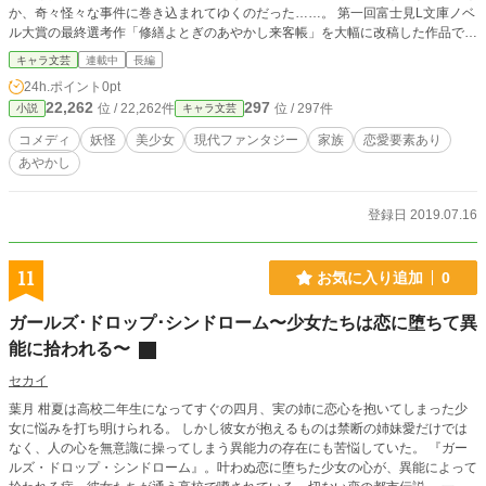
か、奇々怪々な事件に巻き込まれてゆくのだった……。 第一回富士見L文庫ノベ
ル大賞の最終選考作「修繕よとぎのあやかし来客帳」を大幅に改稿した作品で
す！よろしくお願いします！
キャラ文芸
連載中
長編
24h.ポイント
0pt
22,262
297
位 / 22,262件
位 / 297件
小説
キャラ文芸
コメディ
妖怪
美少女
現代ファンタジー
家族
恋愛要素あり
あやかし
登録日 2019.07.16
11
お気に入り追加
0
ガールズ･ドロップ･シンドローム〜少女たちは恋に堕ちて異
能に拾われる〜
セカイ
葉月 柑夏は高校二年生になってすぐの四月、実の姉に恋心を抱いてしまった少
女に悩みを打ち明けられる。 しかし彼女が抱えるものは禁断の姉妹愛だけでは
なく、人の心を無意識に操ってしまう異能力の存在にも苦悩していた。 『ガー
ルズ・ドロップ・シンドローム』。叶わぬ恋に堕ちた少女の心が、異能によって