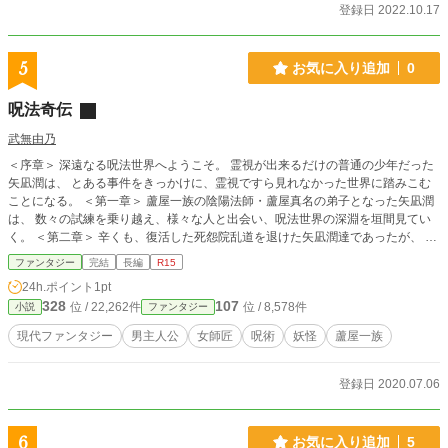
登録日 2022.10.17
5
お気に入り追加
0
呪法奇伝
武無由乃
＜序章＞ 深遠なる呪法世界へようこそ。 霊視が出来るだけの普通の少年だった
矢凪潤は、 とある事件をきっかけに、霊視ですら見れなかった世界に踏みこむ
ことになる。 ＜第一章＞ 蘆屋一族の陰陽法師・蘆屋真名の弟子となった矢凪潤
は、 数々の試練を乗り越え、様々な人と出会い、呪法世界の深淵を垣間見てい
く。 ＜第二章＞ 辛くも、復活した死怨院乱道を退けた矢凪潤達であったが、 呪
法世界は波乱の時代に突入していく。 矢凪潤は？ 蘆屋真名は？ そして、闇
ファンタジー
完結
長編
R15
に潜んで力を蓄える死怨院乱道は？ 『呪法奇伝』最終章。 ※ 小説家になろう
24h.ポイント
1pt
様、カクヨム様でも連載中です（リンクは「なろう」です）。
328
107
位 / 22,262件
位 / 8,578件
小説
ファンタジー
現代ファンタジー
男主人公
女師匠
呪術
妖怪
蘆屋一族
登録日 2020.07.06
6
お気に入り追加
5