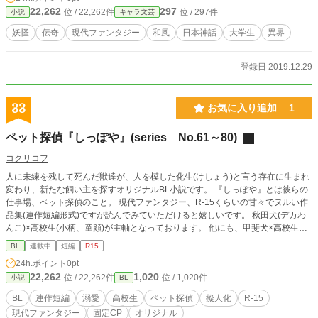
材料集めの時間に費やしているが、社交的でないというわけ
22,262
297
位 / 22,262件
位 / 297件
小説
キャラ文芸
ではなく、 人並みの愛嬌も持ちあわせている。 今は没落して
見る影もないが、彼の家はかつて歴史ある名家であったとい
妖怪
伝奇
現代ファンタジー
和風
日本神話
大学生
異界
う。 ・天野幸彦（あまのゆきひこ） 菅原市の大学で非常勤講
師をしている男。 人を教える立場にあるが、少々卑屈な言動
や振る舞いを見せる。 非常勤講師というのは表の顔で、裏で
登録日 2019.12.29
は客士院に属しており「異界騒ぎ」と呼ばれる怪異を解決に
導く任にあたっている。 ちなみに彼がこの裏稼業をしている
のはそこそこ"実入り"がいいためであるらしい。 ・望月詠子
33
お気に入り追加
1
（もちづきよみこ） 北宮神社で祭宮を務めている女性。 ま
た、客士の一人でもあり一癖ある客士達のまとめ役となって
ペット探偵『しっぽや』(series No.61～80)
いる。 普段は淑やかで品のある女性だが、人を手玉に取ろう
とする癖があり、 しばしば天野や周囲の人間を困惑させてい
コクリコフ
る。 ・弓納小梅（ゆみのうこうめ） 神代に滅びたとされる民
人に未練を残して死んだ獣達が、人を模した化生(けしょう)と言う存在に生まれ
の末裔で、客士の一人。 市内にある高校に通っているが、元
変わり、新たな飼い主を探すオリジナルBL小説です。 『しっぽや』とは彼らの
は田舎の町の出身であり、菅原市へは中学進学に合わせてや
仕事場、ペット探偵のこと。 現代ファンタジー、R-15くらいの甘々でヌルい作
って来た。現在は祖母の知り合いである小泉の家に下宿して
品集(連作短編形式)ですが読んでみていただけると嬉しいです。 秋田犬(デカわ
いる。 普段は大人しく読書を好む少女だが、それに反して活
んこ)×高校生(小柄、童顔)が主軸となっております。 他にも、甲斐犬×高校生、
発な一面もあり、 身体能力に関しては客士院の中でも一番高
シベリアンハスキー×弱気眼鏡、柴犬×真面目眼鏡、秋田犬×医者、陽気なオジサ
い。 ・たまき 太の前に度々姿を現す少女。 容姿の割には大
BL
連載中
短編
R15
ン×チンチラシルバー、高校教師×黒猫、高校生×ノルウェージャンフォレストキ
人と話しているのかと思ってしまうような落ち着いたしゃべ
24h.ポイント
0pt
ャットなど色々と取り揃えてます。 お好みのCPを探してみてください。
り方だが、その目的や真意は謎に包まれている。
22,262
1,020
位 / 22,262件
位 / 1,020件
小説
BL
BL
連作短編
溺愛
高校生
ペット探偵
擬人化
R-15
現代ファンタジー
固定CP
オリジナル