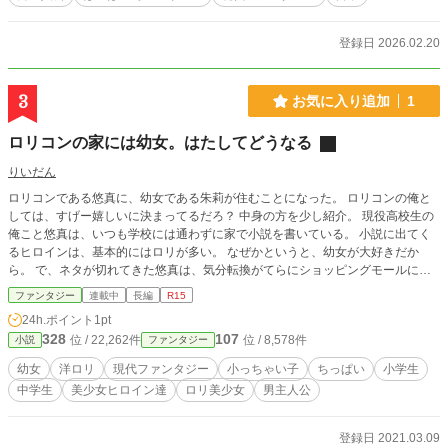
登録日 2026.02.20
3
お気に入り追加
1
ロリコンの家には幼女。はたしてどうなる
りいだん
ロリコンである悠真に、幼女である朱莉が住むことになった。 ロリコンの俺と
しては、すげー嬉しいに決まってるだろ？ 中身の方を少し紹介。 現役高校生の
俺こと悠真は、いつも学校には通わずに家で小説を書いている。 小説に出てく
るヒロインは、基本的にはロリが多い。 なぜかというと、幼女が大好きだか
ら。 で、ネタが切れてきた悠真は、気分転換がてらにショッピングモールに行
く。 ショッピングモールに行く理由としては、幼女を見るためだった。 そこ
ファンタジー
連載中
長編
R15
で、ふとある幼女と目が合い、俺はとっさに下を向く。 「あ、あの......大丈夫で
24h.ポイント
1pt
すか？」と、声が聞こえたので、俺はゆっくりと顔を上げると、そこにはさっき
328
107
位 / 22,262件
位 / 8,578件
小説
ファンタジー
目が合ってしまった幼女が立っていた。 色々と話を進めていくうちに、web小
説の話になっていった。 「もしかして.....悠真さんですか？」 「なぜ俺の事を知
幼女
洋ロリ
現代ファンタジー
小っちゃい子
ちっぱい
小学生
っている？」 えーと......webで小説を書いていて、しかも一年ほど前までやって
中学生
美少女ヒロイン達
ロリ美少女
男主人公
いたとすると......悠真さんかなって思ったんです！」 と言う事で、この子は俺の
小説を読んだことがあるらしい。 話をしていくと、その子の名前は藍浦朱莉
（あいうらあかり）というしい。 その後も話をしていき、俺はこの朱莉と言う
登録日 2021.03.09