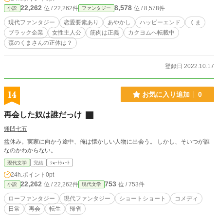
賞」にて読者賞をいただきました。ありがとうございます！
22,262
8,578
位 / 22,262件
位 / 8,578件
小説
ファンタジー
表紙の写真は写真ACのクリエイターGTR719さんからお借り
しました。
現代ファンタジー
恋愛要素あり
あやかし
ハッピーエンド
くま
ブラック企業
女性主人公
筋肉は正義
カクヨムへ転載中
森のくまさんの正体は？
登録日 2022.10.17
14
お気に入り追加
0
再会した奴は誰だっけ
矮凹七五
盆休み。実家に向かう途中、俺は懐かしい人物に出会う。 しかし、そいつが誰
なのかわからない。
現代文学
完結
ｼｮｰﾄｼｮｰﾄ
24h.ポイント
0pt
22,262
753
位 / 22,262件
位 / 753件
小説
現代文学
ローファンタジー
現代ファンタジー
ショートショート
コメディ
日常
再会
転生
帰省