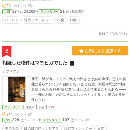
24h.ポイント
19pt
37
21
位 / 22,262件
位 / 8,578件
小説
ファンタジー
ハーレム
現代ファンタジー
小物
勘違い
登録日 2026.03.14
2
お気に入り追加
0
相続した物件はマヨヒガでした
カブキマン
勝手に飯が出てくるので飢えや渇きとは無縁 金運に恵まれ普
通に暮らす分には不自由しない ある程度、家屋や周辺の地形
を変えられる 時折“妙な輩”が迷い込んで来ることもある ――
――俺が相続したのはそんなちょっとキナ臭くも夢のある物
件だった
ファンタジー
連載中
長編
R15
24h.ポイント
1pt
328
107
位 / 22,262件
位 / 8,578件
小説
ファンタジー
男主人公
ほのぼの時々シリアス
現代ファンタジー
日常