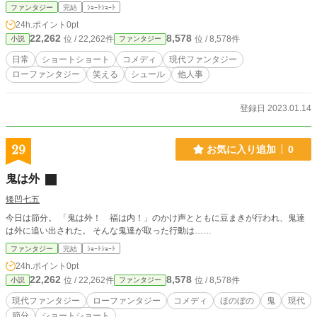
たい放題、ひろし君も大騒ぎ。 世界を舞台に大暴れ。 ＊暴走
ファンタジー
完結
ｼｮｰﾄｼｮｰﾄ
止まらず。デンプシーロールが火を噴くぜ！！ 第六章（終
24h.ポイント
0pt
章）紹介 三年生になりました。主人公も少しは落ち着い
22,262
8,578
位 / 22,262件
位 / 8,578件
小説
ファンタジー
て・・・落ち着いて・・・無理でした。 ＊ラブコメさんが最
後のあがきを見せます。頑張れラブコメさん、君の勇姿は忘
日常
ショートショート
コメディ
現代ファンタジー
れないよ。
ローファンタジー
笑える
シュール
他人事
登録日 2023.01.14
29
お気に入り追加
0
鬼は外
矮凹七五
今日は節分。 「鬼は外！ 福は内！」のかけ声とともに豆まきが行われ、鬼達
は外に追い出された。 そんな鬼達が取った行動は……
ファンタジー
完結
ｼｮｰﾄｼｮｰﾄ
24h.ポイント
0pt
22,262
8,578
位 / 22,262件
位 / 8,578件
小説
ファンタジー
現代ファンタジー
ローファンタジー
コメディ
ほのぼの
鬼
現代
節分
ショートショート