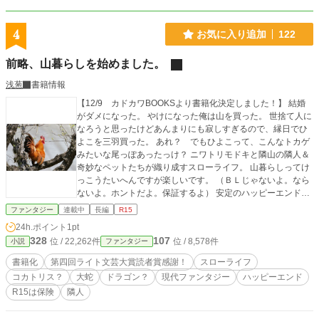
子と一緒にショッピングモールを後にした。 （ここまでが第一話の省略部分）
第四話では、朱莉の友達が出てくるのでお楽しみに。 登場人物 悠真 朱莉
ゆあ 李緒 等々......。 ちなみに登場してくる人たちは、すべて幼女です。（一
4
お気に入り追加
122
部を除いてだけど......）
前略、山暮らしを始めました。
浅葱
書籍情報
【12/9 カドカワBOOKSより書籍化決定しました！】 結婚
がダメになった。 やけになった俺は山を買った。 世捨て人に
なろうと思ったけどあんまりにも寂しすぎるので、縁日でひ
よこを三羽買った。 あれ？ でもひよこって、こんなトカゲ
みたいな尾っぽあったっけ？ ニワトリモドキと隣山の隣人＆
奇妙なペットたちが織り成すスローライフ。 山暮らしってけ
っこうたいへんですが楽しいです。 （ＢＬじゃないよ。なら
ないよ。ホントだよ。保証するよ） 安定のハッピーエンド。
カクヨムにてしばらくは毎日一話更新です。 アルファポリス
ファンタジー
連載中
長編
R15
「第4回ライト文芸大賞」にて読者賞をいただいた作品です。
24h.ポイント
1pt
ありがとうございました。 表紙はハットさんによる写真ACか
328
107
位 / 22,262件
位 / 8,578件
小説
ファンタジー
らの写真をお借りしました。
書籍化
第四回ライト文芸大賞読者賞感謝！
スローライフ
コカトリス？
大蛇
ドラゴン？
現代ファンタジー
ハッピーエンド
R15は保険
隣人