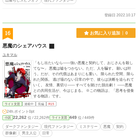
山暮らしスピンオフ
現代ファンタジー
AC（ミグメラさん）よりお借りしました。
登録日 2022.10.17
16
お気に入り追加
0
悪魔のシェアハウス
ユキマル
「もし出たいなら——強い悪魔と契約して、おじさんを殺し
てな〜」 悪魔は嘘をつかない。ただ、人を騙す。 願いは叶
う。だが、その代償はあまりにも重い。 限られた空間、限ら
れた関係。 逃げ場のない日常の中で、彼らは決断を迫られて
いく。 友情、裏切り—— すべてを賭けた脱出劇！ ——悪魔
との共同生活が、今はじまる。 ※この物語は、「思考を侵食
する物語」です。
ライト文芸
連載中
長編
R15
24h.ポイント
0pt
22,262
449
位 / 22,262件
位 / 449件
小説
ライト文芸
ダークファンタジー
現代ファンタジー
ミステリー
悪魔
契約
群像劇
男主人公
日常