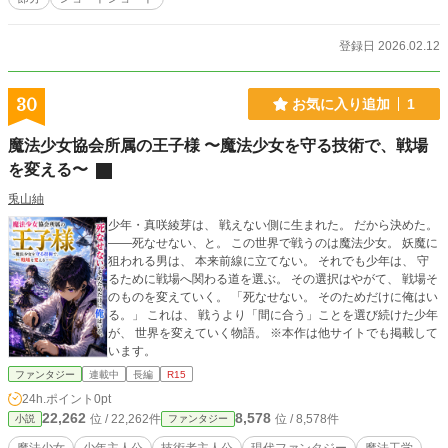
登録日 2026.02.12
30
お気に入り追加
1
魔法少女協会所属の王子様 〜魔法少女を守る技術で、戦場
を変える〜
兎山紬
少年・真咲綾芽は、 戦えない側に生まれた。 だから決めた。
――死なせない、と。 この世界で戦うのは魔法少女。 妖魔に
狙われる男は、 本来前線に立てない。 それでも少年は、 守
るために戦場へ関わる道を選ぶ。 その選択はやがて、 戦場そ
のものを変えていく。 「死なせない。 そのためだけに俺はい
る。」 これは、 戦うより「間に合う」ことを選び続けた少年
が、 世界を変えていく物語。 ※本作は他サイトでも掲載して
います。
ファンタジー
連載中
長編
R15
24h.ポイント
0pt
22,262
8,578
位 / 22,262件
位 / 8,578件
小説
ファンタジー