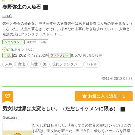
春野弥生の人魚石
runa's
弥生と夢石の修正版。中学三年生の春野弥生はある日を堺に人魚の夢を見るよう
になった。人魚の夢をきっかけに、様々な出来事に巻き込まれていく。 人魚と
魔法の現代ファンタジーストーリー。
ファンタジー
連載中
長編
24h.ポイント
0pt
22,262
8,578
位 / 22,262件
位 / 8,578件
小説
ファンタジー
人魚
魔法
前世
海
現代ファンタジー
バトル
登録日 2012.02.28
27
お気に入り追加
1
男女比世界は大変らしい。（ただしイケメンに限る）
＠aozora
ひろし君は狂喜した。｢俺ってこの世界の主役じゃね？｣ この
お話は、男女比が狂った世界で女性に優しくハーレムを目指