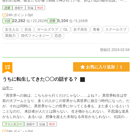
拾われる病。彼女たちが通う高校で噂されている、切ない恋の都市伝説。 一人
でいることを好み人と関わらずにいた柑夏は、しかしその少女との出会いをきっ
恋愛
連載中
長編
R15
かけに、難しい恋への葛藤と望まぬ異能力に苦しむ少女たちに関わっていくこと
24h.ポイント
0pt
となる。 面倒ごとに巻き込まれることに辟易しながら、唯一心を許す大好きな
22,262
5,104
位 / 22,262件
位 / 5,104件
小説
恋愛
先輩に甘え励まされながら、柑夏は少しずつ少女たちの心に触れていく。 恋と
異能、二つの苦しみを抱える少女たちに手を差しのべる、孤独な少女の恋の物
女主人公
百合
ガールズラブ
GL
女子高生
青春
スクールラブ
語。 ※本楽品は、百合作品・ガールズラブ作品です。 ※他サイト(カクヨム・ノ
異能力
現代ファンタジー
悲恋
ベルアッププラス・アルファポリス)でも掲載。
登録日 2024.02.04
12
お気に入り追加
1
うちに転生してきた〇〇の話する？
山牛一
『異世界への旅は、こちらから行くだけじゃない……よね？』 異世界転生は空
前の大ブームとなり、多くの人がこの世界から異世界に旅立つ時代になった。だ
が、それは同時に、異世界からこの世界にやってくる者も、また多くいるという
ことなのだ。 来訪者が人だとは限らない。 生き物かもしれない。 不思議な道具
かもしれない。 あるいは、想像を超えた未知なる存在かもしれない。 伝説の勇
者が。 美しい人魚が。 イケメンのエルフが。 恐ろしいモンスターが。 もしも彼
ファンタジー
連載中
短編
R15
らが突然目の前に現れたとしたら。 ――あなたは、どうする？どうなる！？ ☆
24h.ポイント
0pt