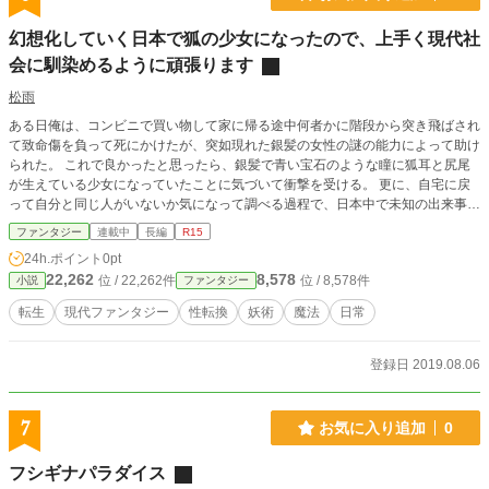
幻想化していく日本で狐の少女になったので、上手く現代社
会に馴染めるように頑張ります
松雨
ある日俺は、コンビニで買い物して家に帰る途中何者かに階段から突き飛ばされ
て致命傷を負って死にかけたが、突如現れた銀髪の女性の謎の能力によって助け
られた。 これで良かったと思ったら、銀髪で青い宝石のような瞳に狐耳と尻尾
が生えている少女になっていたことに気づいて衝撃を受ける。 更に、自宅に戻
って自分と同じ人がいないか気になって調べる過程で、日本中で未知の出来事や
物が見つかっている事を知った。 「どうなってんだよ……てか、こんな姿でど
ファンタジー
連載中
長編
R15
う生活していけば良いんだ……」 こうして、少しずつ幻想世界と化していく日
24h.ポイント
0pt
本で狐少女となった俺は、色々な出来事を経験しながら現代社会に馴染めるよう
22,262
8,578
位 / 22,262件
位 / 8,578件
小説
ファンタジー
に頑張る事となった。
転生
現代ファンタジー
性転換
妖術
魔法
日常
登録日 2019.08.06
7
お気に入り追加
0
フシギナパラダイス