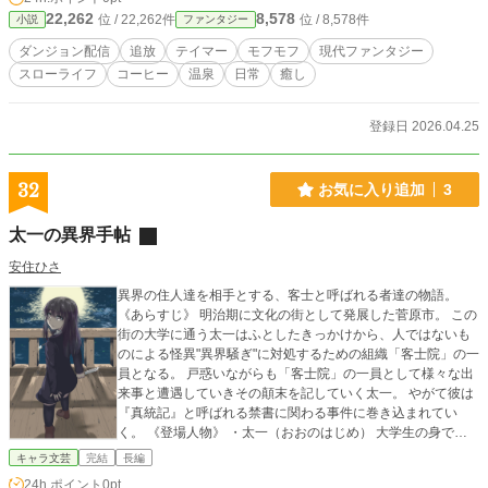
らさらに落ちていく。 暗闇で死を待つ灯を拾ったのは、黄
22,262
8,578
位 / 22,262件
位 / 8,578件
小説
ファンタジー
金の毛並みの小さな魔獣――コハクだった。袖をくわえて引
きずり、周囲を警戒しながら導かれた先は、人類未踏とされ
ダンジョン配信
追放
テイマー
モフモフ
現代ファンタジー
る最下層50階層。そこで灯が遭遇するのは、SSランク相当の
スローライフ
コーヒー
温泉
日常
癒し
ボス魔獣――灰銀の大狼グレイ。 食われる。そう確信した
瞬間、灯のユニークスキル【万獣統括《ビースト・ドミニオ
ン》】が暴走気味に発動し、グレイに敵意がないこと、そし
登録日 2026.04.25
て彼が“ある香り”に惹かれていることを知る。香りの正体は、
深淵珈琲《アビス・コーヒー》――最下層に生える、あり得
ないコーヒーの木。 灯が淹れた最初の一杯に、グレイは静
32
お気に入り追加
3
かに満足し、なぜか豆を挽く動作まで真似し始める。巨大な
前足でミルを回す、エプロン姿の「ボス魔獣バリスタ」。
太一の異界手帖
そしてコハクは、不器用だけど温かい“もふもふ店員”。 さら
に灯は魔石中継器を自作し、ダンジョン配信アプリ『Dungeo
安住ひさ
nLive』で最下層からの配信を試みる。魔獣たちの感情が短い
異界の住人達を相手とする、客士と呼ばれる者達の物語。
字幕（BeastCaption）で流れた瞬間、コメント欄は壊れ、視
《あらすじ》 明治期に文化の街として発展した菅原市。 この
聴者は増え、ついに協会の監査官が最下層へ査察に降りてく
街の大学に通う太一はふとしたきっかけから、人ではないも
る――。 ルールの下で守られた居場所は、少しずつ「店」
のによる怪異"異界騒ぎ"に対処するための組織「客士院」の一
になっていく。だが、公式マークの取材DM、トップ配信者の
員となる。 戸惑いながらも「客士院」の一員として様々な出
来店の兆し、そして“追放した側”を知る者の足音が、静かな最
来事と遭遇していきその顛末を記していく太一。 やがて彼は
下層カフェに波紋を広げていく。 戦わない。罵らない。けれ
『真統記』と呼ばれる禁書に関わる事件に巻き込まれてい
ど、居場所の差で全部ひっくり返す――最下層カフェ配信、
く。 《登場人物》 ・太一（おおのはじめ） 大学生の身であ
開店。
りながら物書きにも勤しんでいる兼業（？）作家で、少し呪
キャラ文芸
完結
長編
術などに関する心得を持っている。 日々の大半を執筆活動と
24h.ポイント
0pt