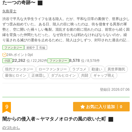
た一つの奇跡〜
矢島零士
渋谷で平凡な大学生ライフを送る陸人。だが、平和な日常の裏側で、世界は少し
ずつ歪み始めていた。 ある日、陸人の目に映ったのは、街を侵食する異形の軍
勢と、空に開いた禍々しい亀裂。混乱する彼の前に現れたのは、前世から続く因
縁を背負った仲間たちだった。 なぜ自分たちは戦わなければならないのか。繰
り返される滅びの運命を止めるために、陸人は少しずつ、封印された過去の記憶
と真実に向き合っていく。 「僕たちは今を生きるんだ」 前世の因縁を超え、仲
ファンタジー
連載中
長編
間と共に未来を掴み取る。二度目の世界で紡ぐ、最高のハッピーエンドへの物
24h.ポイント
0pt
語。
22,262
8,578
位 / 22,262件
位 / 8,578件
小説
ファンタジー
現代ファンタジー
ローファンタジー
ラブコメ
勘違い
異世界難民
最強ヒロイン
正体隠し
ダブルヒロイン
共闘
ギャップ萌え
登録日 2026.07.06
9
お気に入り追加
0
闇からの侵入者～ヤマタノオロチの風の吹いた町
のづたかし