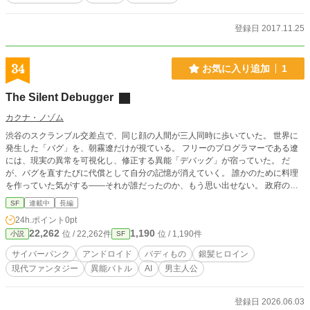
登録日 2017.11.25
34
お気に入り追加
1
The Silent Debugger
カクナ・ノゾム
渋谷のスクランブル交差点で、同じ顔の人間が三人同時に歩いていた。 世界に
発生した「バグ」を、朝霧遼だけが視ている。 フリーのプログラマーである遼
には、現実の異常を可視化し、修正する異能「デバッグ」が宿っていた。 だ
が、バグを直すたびに代償として自分の記憶が消えていく。 誰かのために料理
を作っていた気がする——それが誰だったのか、もう思い出せない。 政府の裏
組織「クロノス」から監視役として派遣されたのは、銀髪の少女・月城凛。 冷
SF
連載中
長編
徹で機械的な彼女と強制的にバディを組まされた遼は、世界を蝕むバグの正体を
24h.ポイント
0pt
追ううちに、消された自分の過去と向き合うことになる。 失われた妹の存在。
22,262
1,190
位 / 22,262件
位 / 1,190件
小説
SF
凛の正体。そして、世界を書き換えようとする者たちの目的——。 壊れかけた
世界で、記憶を失い続ける男と、感情を持たないはずの少女が出会う。 これ
サイバーパンク
アンドロイド
バディもの
銀髪ヒロイン
は、二人が「相棒」になるまでの物語。
現代ファンタジー
異能バトル
AI
男主人公
登録日 2026.06.03