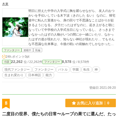
木東
明日に控えた中学の入学式に胸を躍らせながら、 友人のおつ
かいを手伝いしている木下涙（きのした るい） なのに、帰宅
途中に転んだ直後から、身の回りで不思議なことばかりが起
きるようになる。 夕方だったはずなのに、起き上がると朝に
なっていて中学校の入学式当日になっているし、 さっきまで
いなかったはずの人物がいつの間にか一緒にいたり、なかっ
たはずの道が現れたり、知らない神社が現れたり… でもそん
な不思議な出来事は、今後の戦いの前触れでしかなかった。
なぜ、こんなおかしなことが突然起きたのか…このあと私は
ファンタジー
連載中
長編
知ることになるのだ。 実は自分が神様の生まれ変わりで、と
24h.ポイント
0pt
ある敵を倒さなければいけないことを。 ーーーーーーーーー
22,262
8,578
位 / 22,262件
位 / 8,578件
小説
ファンタジー
ーーーーーーーーーーーーーー どのジャンル、どのサイトに
載せるのが一番いいのか悩んでいて、 書いては掲載していろ
現代ファンタジー
ファンタジー
バトル
学園
転生
神
んなサイトを渡り歩いている作品です。 DLsiteでノベルやゲ
生まれ変わり
日本神話
能力
ームを販売中だったり（今作はこの部分を含んでいます。）
https://www.dlsite.com/home/work/=/product_id/RJ312385.ht
ml noteやノベルゲームにしたりしています 一応今後ノベルゲ
登録日 2021.09.20
ームにするための下地みたいな感じでこちらで書かせていた
だければと思っております。 一番最初はまぜまぜのべるとい
うところで作りました。 http://www.mazenove.net/game/gam
8
お気に入り追加
0
eDetail.php?ip=6886
二度目の世界、僕たちの日常〜ループの果てに選んだ、たっ