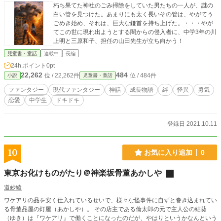
朽ち果てた神社のごみ掃除をしていた男たちの一人が、謎の
白い管を見つけた。あまりにも太く長いその管は、やがてう
ごめき始め、それは、巨大な鎌首を持ち上げた。・・・やが
てこの世に現れ出ようとする闇からの侵入者に、中学3年の川
上明と三原和子、担任の山田先生が立ち向かう！
児童書・童話
連載中
長編
24h.ポイント
0pt
22,262
484
位 / 22,262件
位 / 484件
小説
児童書・童話
ファンタジー
現代ファンタジー
神話
成長物語
絆
怪異
勇気
恋愛
中学生
ドキドキ
登録日 2021.10.11
10
お気に入り追加
0
東京お化けものがたり＠神楽坂骨董あかしや
道妙綾
ワケアリの品を安く仕入れているせいで、様々な怪事件に自ずと巻き込まれてい
る骨董品屋の灯屋（あかしや）。 その店主である倫太郎の元で主人公の結葵
（ゆき）は『ワケアリ』で働くことになったのだが、やはりというかなんという