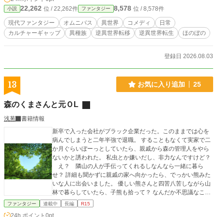
単話完結が基本のオムニバスです。 ☆軽微な異種族恋愛表現があります。 ☆現
22,262
8,578
位 / 22,262件
位 / 8,578件
小説
ファンタジー
時点では最大でR15のお話のみです。
現代ファンタジー
オムニバス
異世界
コメディ
日常
カルチャーギャップ
異種族
逆異世界転移
逆異世界転生
ほのぼの
登録日 2026.08.03
13
お気に入り追加
25
森のくまさんと元ＯL
浅葱
書籍情報
新卒で入った会社がブラック企業だった。このままでは心を
病んでしまうと二年半強で退職。 することもなくて実家で二
か月ぐらいぼーっとしていたら、親戚から森の管理人をやら
ないかと誘われた。 私虫とか嫌いだし、非力なんですけど？
え？ 隣山の人が手伝ってくれるしなんなら一緒に暮ら
せ？ 詳細も聞かずに親戚の家へ向かったら、でっかい熊みた
いな人に出会いました。 優しい熊さんと四苦八苦しながら山
林で暮らしていたら、子熊も拾って？ なんだか不思議なこと
が起こる山林で、でっかい熊さんと子熊とのんびり暮らすス
ファンタジー
連載中
長編
R15
ローライフ。 ハッピーエンドです。 「第5回キャラ文芸大
24h.ポイント
0pt