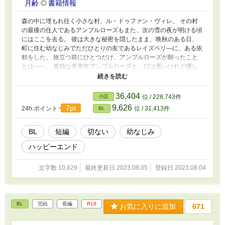
月齢
書籍情報
森の中に埋もれ往く小さな村、ル・ドゥファン・ヴィレ。 その村
の最後の住人であるアンブルローズもまた、次の雪の夜が明ける頃
にはここを去る。 彼は大きな秘密を隠したまま、晩秋のある日、
町に住む幼なじみでただひとりの友であるレイズベリ―に、ある依
頼をした。 旅立つ前にひとつだけ、アンブルローズが願ったこと
とは――。 孤独な美青年アンブルローズと、口は悪いけれど優し
いレイズベリ―。 秋の森と初雪が見ていた、白い表紙の物語。 ❆
カクヨムさんに別名義で公開していた、BL童話風味の短編です。
❆R15は念のため。性描写は匂わせ程度。
36,404
小説
位 / 228,743件
9,626
7pt
24h.ポイント
位 / 31,413件
BL
BL
短編
切ない
幼なじみ
ハッピーエンド
文字数 10,629
最終更新日 2023.08.05
登録日 2023.08.04
BL
完結
長編
R18
お気に入りに追加
671