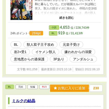
和に暮らしていた。だが祖国エルバータは戦に
突入、獣人の国ダイガに敗れた。 停戦の交渉役
としてダイガに赴いたアーネストは、虎の獣人
である双子の王子と出会う。 エルバータ皇族を
憎む彼らとの交渉の末、召し使いとして仕える
ことになったアーネスト。多額の賠償金を背負
4,653
小説
位 / 228,743件
わされるも、「お金稼ぐぞ！」と本人は前向
919
284pt
24h.ポイント
位 / 31,413件
BL
き。 やる気はあるが病弱で箱入りで、何をやっ
ても周囲をハラハラさせるポンコツ召し使いっ
ぷりを発揮しながら、イケメンだが傍若無人な
BL
獣人双子王子攻め
元皇子受け
双子の獣人王子をも振り回す日々が始まる。
攻2×受1
イケメン獣人
嫌われからの溺愛
「とんでもねーな、こいつ！」（双子王子の苦
情） ※タグをご確認の上、苦手そうと思われた
意地悪からの過保護
3Pあり
アンダルシュ
方はご遠慮ください。 ※R18シーンに予告は入
りません。 ※戦に関してリアルを求める方には
文字数 801,058
最終更新日 2023.10.16
登録日 2022.06.10
不向きです。何でもありのBL童話としてご納得
いただける方向け。 ※コメント欄は基本ネタバ
レチェックなしです。ご留意ください。
BL
完結
短編
R15
お気に入りに追加
230
ミルクの結晶