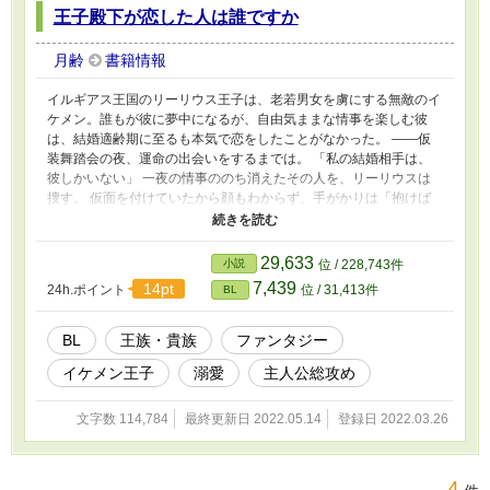
王子殿下が恋した人は誰ですか
月齢
書籍情報
イルギアス王国のリーリウス王子は、老若男女を虜にする無敵のイ
ケメン。誰もが彼に夢中になるが、自由気ままな情事を楽しむ彼
は、結婚適齢期に至るも本気で恋をしたことがなかった。 ――仮
装舞踏会の夜、運命の出会いをするまでは。 「私の結婚相手は、
彼しかいない」 一夜の情事ののち消えたその人を、リーリウスは
捜す。 仮面を付けていたから顔もわからず、手がかりは「抱けば
わかる、それのみ」というトンデモ案件だが、親友たちに協力を頼
むと（一部強制すると）、優秀な心の友たちは候補者を五人に絞り
込んでくれた。そこにリーリウスが求める人はいるのだろうか。
29,633
小説
位 / 228,743件
「当たりが出るまで、抱いてみる」 優雅な笑顔でとんでもないこ
7,439
14pt
24h.ポイント
位 / 31,413件
BL
とをヤらかす王子の、彼なりに真剣な花嫁さがし。 ※性モラルの
ゆるい世界観。主人公は複数人とあれこれヤりますので、苦手な方
はご遠慮ください。何でもありの大人の童話とご理解いただける方
BL
王族・貴族
ファンタジー
向け。
イケメン王子
溺愛
主人公総攻め
文字数 114,784
最終更新日 2022.05.14
登録日 2022.03.26
4