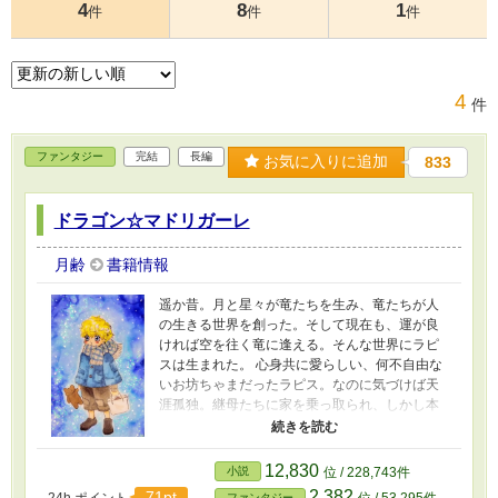
4
8
1
件
件
件
4
件
ファンタジー
完結
長編
お気に入りに追加
833
ドラゴン☆マドリガーレ
月齢
書籍情報
遥か昔。月と星々が竜たちを生み、竜たちが人
の生きる世界を創った。そして現在も、運が良
ければ空を往く竜に逢える。そんな世界にラピ
スは生まれた。 心身共に愛らしい、何不自由な
いお坊ちゃまだったラピス。なのに気づけば天
涯孤独。継母たちに家を乗っ取られ、しかし本
人はイマイチ虐げられている自覚がない。おっ
とり構えていたら、危うく過酷な職場に売られ
そうに！ けれど、『竜のお導き』か。 ある夜出
12,830
小説
位 / 228,743件
会った「大魔法使い」なる（見た目は）美青年
2,382
71pt
24h.ポイント
位 / 53,295件
ファンタジー