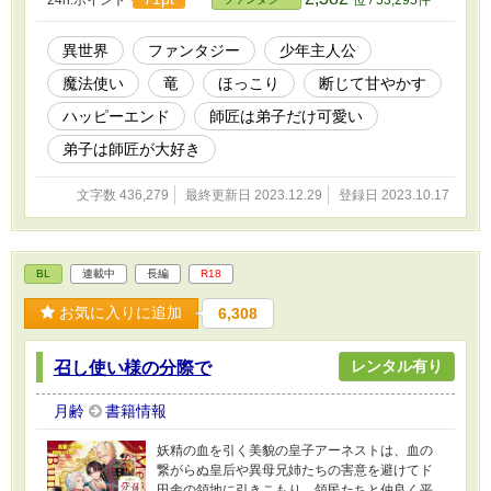
に、竜と交流する才能を見出されて弟子入り
へ。美味しいものを食べたり楽しく遊んだりす
る授業を受けて、幸せ弟子生活を満喫していた
異世界
ファンタジー
少年主人公
ら、事態急変。いきなり「世界を救う旅」に出
魔法使い
竜
ほっこり
断じて甘やかす
ることになった。 世界は大変な状況。でもどこ
までもおっとりマイペースなラピス少年と、こ
ハッピーエンド
師匠は弟子だけ可愛い
じらせ師匠が隙あらばイチャつく、ほっこりド
ラゴンファンタジー。 ☆感想欄は基本的にネタ
弟子は師匠が大好き
バレチェックを入れておりません。ご留意くだ
さい。
文字数 436,279
最終更新日 2023.12.29
登録日 2023.10.17
BL
連載中
長編
R18
お気に入りに追加
6,308
レンタル有り
召し使い様の分際で
月齢
書籍情報
妖精の血を引く美貌の皇子アーネストは、血の
繋がらぬ皇后や異母兄姉たちの害意を避けてド
田舎の領地に引きこもり、領民たちと仲良く平