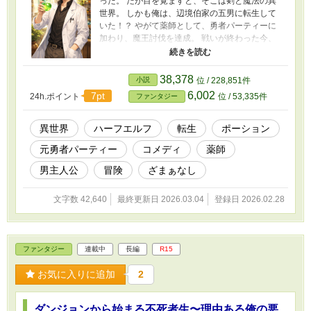
った。 だが目を覚ますと、そこは剣と魔法の異
世界。 しかも俺は、辺境伯家の五男に転生して
いた！？ やがて薬師として、勇者パーティーに
加わり、魔王討伐を達成。 戦いが終わった今、
俺にはもう一つの夢がある。 ――伝説級の回復
薬《エリクサー》を完成させることだ。 しか
し、その作成には入手難易度激ヤバの20素材が
38,378
小説
位 / 228,851件
必要らしい。 なら集めるしかないだろ？ 元パー
6,002
7pt
24h.ポイント
位 / 53,335件
ファンタジー
ティーメンバーやポーション屋の仲間たちと共
に、 俺は世界中を巡り、素材を集めることにし
た。 目指すは、伝説のエリクサー完成だ！ （冒
異世界
ハーフエルフ
転生
ポーション
険は2章から） R15は念のためです。
元勇者パーティー
コメディ
薬師
男主人公
冒険
ざまぁなし
文字数 42,640
最終更新日 2026.03.04
登録日 2026.02.28
ファンタジー
連載中
長編
R15
お気に入りに追加
2
ダンジョンから始まる不死者生〜理由ある俺の悪