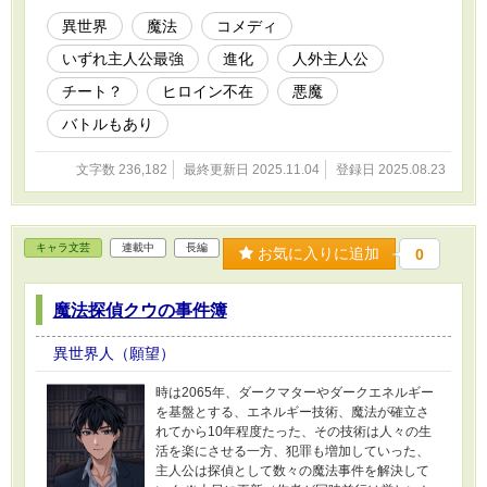
異世界
魔法
コメディ
いずれ主人公最強
進化
人外主人公
チート？
ヒロイン不在
悪魔
バトルもあり
文字数 236,182
最終更新日 2025.11.04
登録日 2025.08.23
キャラ文芸
連載中
長編
お気に入りに追加
0
魔法探偵クウの事件簿
異世界人（願望）
時は2065年、ダークマターやダークエネルギー
を基盤とする、エネルギー技術、魔法が確立さ
れてから10年程度たった、その技術は人々の生
活を楽にさせる一方、犯罪も増加していった、
主人公は探偵として数々の魔法事件を解決して