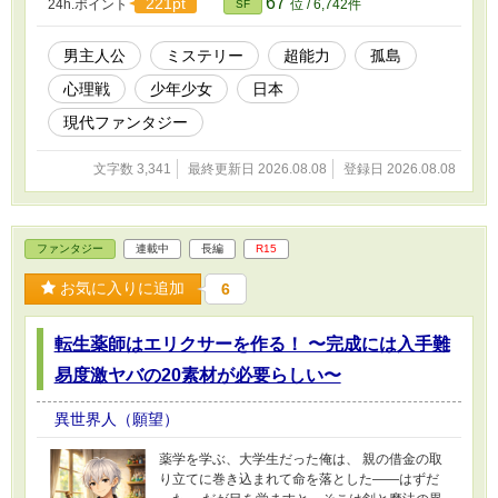
67
221pt
24h.ポイント
位 / 6,742件
SF
男主人公
ミステリー
超能力
孤島
心理戦
少年少女
日本
現代ファンタジー
文字数 3,341
最終更新日 2026.08.08
登録日 2026.08.08
ファンタジー
連載中
長編
R15
お気に入りに追加
6
転生薬師はエリクサーを作る！ 〜完成には入手難
易度激ヤバの20素材が必要らしい〜
異世界人（願望）
薬学を学ぶ、大学生だった俺は、 親の借金の取
り立てに巻き込まれて命を落とした――はずだ