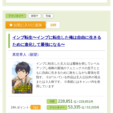
ファンタジー
連載中
長編
お気に入りに追加
105
インプ転生〜インプに転生した俺は自由に生きる
ために進化して最強になる〜
異世界人（願望）
インプに転生した主人公は魔物を倒してレベル
アップし相棒の最強のフェニックスの息子とと
もに自由に生きるために旅をしながら最強を目
指す。 ※がついている作品は主人公以外の視点
または３人称です。 ※表紙にはキャンバAIを使
用しています
228,851
小説
位 / 228,851件
53,335
0pt
24h.ポイント
位 / 53,335件
ファンタジー