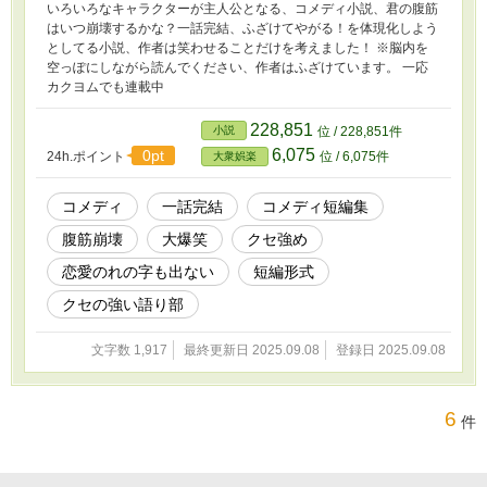
いろいろなキャラクターが主人公となる、コメディ小説、君の腹筋
はいつ崩壊するかな？一話完結、ふざけてやがる！を体現化しよう
としてる小説、作者は笑わせることだけを考えました！ ※脳内を
空っぽにしながら読んでください、作者はふざけています。 一応
カクヨムでも連載中
228,851
小説
位 / 228,851件
6,075
0pt
24h.ポイント
位 / 6,075件
大衆娯楽
コメディ
一話完結
コメディ短編集
腹筋崩壊
大爆笑
クセ強め
恋愛のれの字も出ない
短編形式
クセの強い語り部
文字数 1,917
最終更新日 2025.09.08
登録日 2025.09.08
6
件