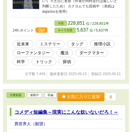
いく ※土日に更新（作者が同時並行は厳しいと
判断したため） カクヨムでも投稿中 （表紙は
aigazouを使用）
228,851
小説
位 / 228,851件
5,637
0pt
24h.ポイント
位 / 5,637件
キャラ文芸
近未来
ミステリー
タッグ
推理小説
ローファンタジー
魔法
ダークマター
科学
トリック
探偵
文字数 7,459
最終更新日 2025.09.23
登録日 2025.09.21
大衆娯楽
連載中
長編
お気に入りに追加
0
コメディ短編集～現実にこんな奴いないだろ！～
異世界人（願望）