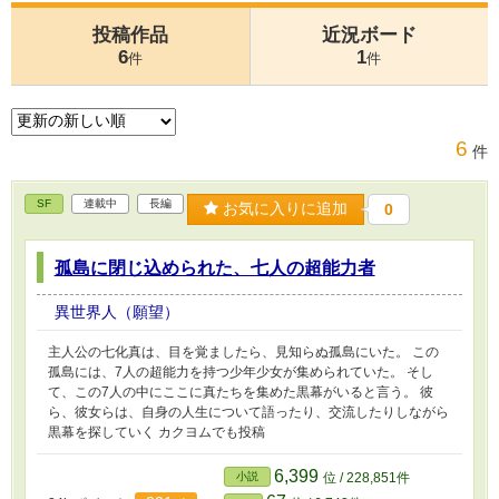
投稿作品
近況ボード
6
1
件
件
6
件
SF
連載中
長編
お気に入りに追加
0
孤島に閉じ込められた、七人の超能力者
異世界人（願望）
主人公の七化真は、目を覚ましたら、見知らぬ孤島にいた。 この
孤島には、7人の超能力を持つ少年少女が集められていた。 そし
て、この7人の中にここに真たちを集めた黒幕がいると言う。 彼
ら、彼女らは、自身の人生について語ったり、交流したりしながら
黒幕を探していく カクヨムでも投稿
6,399
小説
位 / 228,851件