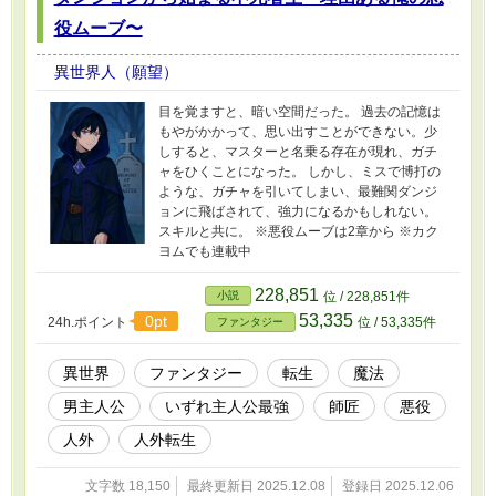
役ムーブ〜
異世界人（願望）
目を覚ますと、暗い空間だった。 過去の記憶は
もやがかかって、思い出すことができない。少
しすると、マスターと名乗る存在が現れ、ガチ
ャをひくことになった。 しかし、ミスで博打の
ような、ガチャを引いてしまい、最難関ダンジ
ョンに飛ばされて、強力になるかもしれない。
スキルと共に。 ※悪役ムーブは2章から ※カク
ヨムでも連載中
228,851
小説
位 / 228,851件
53,335
0pt
24h.ポイント
位 / 53,335件
ファンタジー
異世界
ファンタジー
転生
魔法
男主人公
いずれ主人公最強
師匠
悪役
人外
人外転生
文字数 18,150
最終更新日 2025.12.08
登録日 2025.12.06