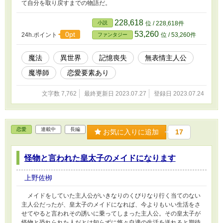
て自分を取り戻すまでの物語だ。
228,618
小説
位 / 228,618件
53,260
0pt
24h.ポイント
位 / 53,260件
ファンタジー
魔法
異世界
記憶喪失
無表情主人公
魔導師
恋愛要素あり
文字数 7,762
最終更新日 2023.07.27
登録日 2023.07.24
恋愛
連載中
長編
お気に入りに追加
17
怪物と言われた皇太子のメイドになります
上野佐栁
メイドをしていた主人公がいきなりのくびりなり行く当てのない
主人公だったが、皇太子のメイドになれば、今よりもいい生活をさ
せてやると言われその誘いに乗ってしまった主人公。その皇太子が
怪物と恐れられた人だとは知らずに悠々自適の生活を送れると期待