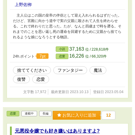
上野佐栁
主人公はこの国の皇帝の伴侶として迎え入れられるはずだった。
だけど、宮殿に向かう道中で実の父親に殺されて人生を終わらせ
る。これで終わりだと思った。たが、なんと四歳まで時を遡る。そ
れまでのことを思い返し死の運命を回避するために父親から捨てら
れるような娘になろうとする物語。
37,163
小説
位 / 228,618件
16,226
7pt
24h.ポイント
位 / 66,320件
恋愛
捨ててください
ファンタジー
魔法
復讐
恋愛
文字数 17,972
最終更新日 2023.10.13
登録日 2023.05.04
恋愛
連載中
長編
お気に入りに追加
12
元悪役令嬢でも好き嫌いはありますよ?