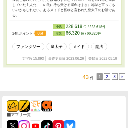
していた主人公。この先に待ち受ける運命はまさに地獄と言っても
いいかもしれない。あるメイドと怪物と言われた皇太子のお話であ
る。
228,618
小説
位 / 228,618件
66,320
0pt
24h.ポイント
位 / 66,320件
恋愛
ファンタジー
皇太子
メイド
魔法
文字数 15,893
最終更新日 2023.06.26
登録日 2022.05.19
43
1
2
3
件
アプリ一覧