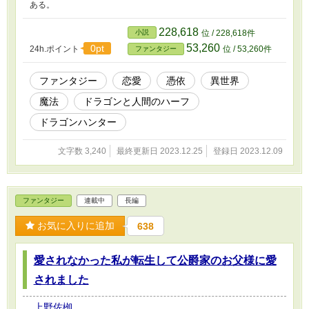
ある。
228,618
小説
位 / 228,618件
53,260
0pt
24h.ポイント
位 / 53,260件
ファンタジー
ファンタジー
恋愛
憑依
異世界
魔法
ドラゴンと人間のハーフ
ドラゴンハンター
文字数 3,240
最終更新日 2023.12.25
登録日 2023.12.09
ファンタジー
連載中
長編
お気に入りに追加
638
愛されなかった私が転生して公爵家のお父様に愛
されました
上野佐栁