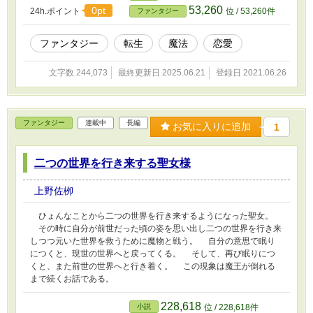
53,260
0pt
24h.ポイント
位 / 53,260件
ファンタジー
ファンタジー
転生
魔法
恋愛
文字数 244,073
最終更新日 2025.06.21
登録日 2021.06.26
ファンタジー
連載中
長編
お気に入りに追加
1
二つの世界を行き来する聖女様
上野佐栁
ひょんなことから二つの世界を行き来するようになった聖女。
その時に自分が前世だった頃の姿を思い出し二つの世界を行き来
しつつ元いた世界を救うために魔物と戦う。 自分の意思で眠り
につくと、現世の世界へと戻ってくる。 そして、再び眠りにつ
くと、また前世の世界へと行き着く。 この現象は魔王が倒れる
まで続くお話である。
228,618
小説
位 / 228,618件