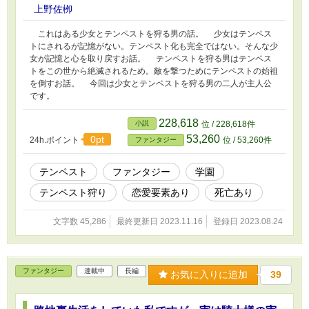
上野佐栁
これはある少女とテンペストを狩る男の話。 少女はテンペス
トにされるが記憶がない。テンペスト化も完全ではない。そんな少
女が記憶と心を取り戻すお話。 テンペストを狩る男はテンペス
トをこの世から絶滅されるため。敵を撃つためにテンペストの始祖
を倒すお話。 今回は少女とテンペストを狩る男の二人が主人公
です。
228,618
小説
位 / 228,618件
53,260
0pt
24h.ポイント
位 / 53,260件
ファンタジー
テンペスト
ファンタジー
学園
テンペスト狩り
恋愛要素あり
死亡あり
文字数 45,286
最終更新日 2023.11.16
登録日 2023.08.24
ファンタジー
連載中
長編
お気に入りに追加
39