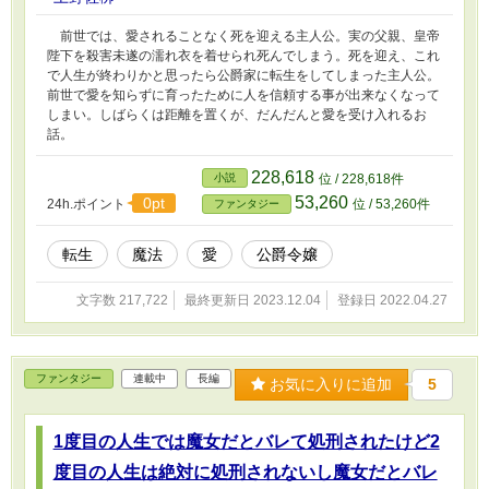
前世では、愛されることなく死を迎える主人公。実の父親、皇帝
陛下を殺害未遂の濡れ衣を着せられ死んでしまう。死を迎え、これ
で人生が終わりかと思ったら公爵家に転生をしてしまった主人公。
前世で愛を知らずに育ったために人を信頼する事が出来なくなって
しまい。しばらくは距離を置くが、だんだんと愛を受け入れるお
話。
228,618
小説
位 / 228,618件
53,260
0pt
24h.ポイント
位 / 53,260件
ファンタジー
転生
魔法
愛
公爵令嬢
文字数 217,722
最終更新日 2023.12.04
登録日 2022.04.27
ファンタジー
連載中
長編
お気に入りに追加
5
1度目の人生では魔女だとバレて処刑されたけど2
度目の人生は絶対に処刑されないし魔女だとバレ