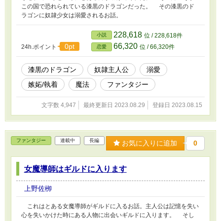
この国で恐れられている漆黒のドラゴンだった。 その漆黒のド
ラゴンに奴隷少女は溺愛されるお話。
228,618
小説
位 / 228,618件
66,320
0pt
24h.ポイント
位 / 66,320件
恋愛
漆黒のドラゴン
奴隷主人公
溺愛
嫉妬/執着
魔法
ファンタジー
文字数 4,947
最終更新日 2023.08.29
登録日 2023.08.15
ファンタジー
連載中
長編
お気に入りに追加
0
女魔導師はギルドに入ります
上野佐栁
これはとある女魔導師がギルドに入るお話。主人公は記憶を失い
心を失いかけた時にある人物に出会いギルドに入ります。 そし