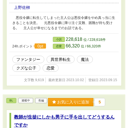
上野佐栁
悪役令嬢に転生してしまった主人公は悪役令嬢をやめ真っ当に生
きることを決意。 元悪役令嬢に降り注ぐ災難、困難が待ち受け
る。 主人公が幸せになるまでのお話である。
228,618
小説
位 / 228,618件
66,320
0pt
24h.ポイント
位 / 66,320件
恋愛
ファンタジー
異世界転生
魔法
クズな公子
恋愛
文字数 9,619
最終更新日 2023.10.02
登録日 2023.09.15
BL
連載中
長編
お気に入りに追加
5
教師が生徒にしかも男子に手を出してどうするん
ですか