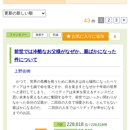
43
1
2
3
件
ファンタジー
連載中
長編
お気に入りに追加
8
前世では冷酷なお父様がなぜか、親ばかになった
件について
上野佐栁
かつて、世界の危機を救うために表向きは自ら犠牲になったペリ
ディアは十七歳で命を落とすが、目を覚ますとなぜか十年前の世界
へと逆行してしまう。 ペリディアは未来を変えるチャンスだと
思い未来を変えるために奮闘する中で、前世ではいっさい関わりが
なかった自分の父親が、二回目の人生で溺愛される。とんでもない
親ばかになるのだ。 二回目の人生ではペリディアが幸せになる
までのお話。
228,618
小説
位 / 228,618件