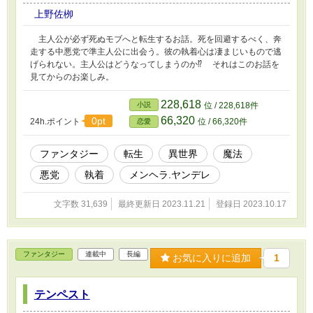
上野佐栁
主人公が必ず死ぬモブへと転生するお話。死を回避するべく、奔
走する中悪党で準主人公に出会う。彼の執着心は凄まじいもので逃
げられない。主人公はどうなってしまうのか⁉︎ それはこのお話を
見てからのお楽しみ。
228,618
小説
位 / 228,618件
66,320
0pt
24h.ポイント
位 / 66,320件
恋愛
ファンタジー
転生
異世界
魔法
悪党
執着
メンヘラ.ヤンデレ
文字数 31,639
最終更新日 2023.11.21
登録日 2023.10.17
ファンタジー
連載中
長編
お気に入りに追加
1
テンペスト