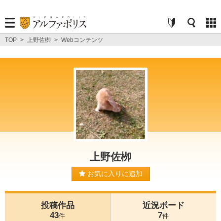
TOP
>
上野佐栁
>
Webコンテンツ
上野佐栁
お気に入りに追加
投稿作品
近況ボード
43
7
件
件