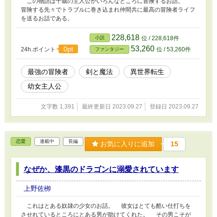
この物語は十歳の主人公がいろんなところに冒険するお話。
冒険する先々でトラブルに巻き込まれ仲間共に最高の冒険者ライフ
を送るお話である。
228,618
小説
位 / 228,618件
53,260
0pt
24h.ポイント
位 / 53,260件
ファンタジー
最強の冒険者
剣と魔法
異世界転生
幼女主人公
文字数 1,391
最終更新日 2023.09.27
登録日 2023.09.27
恋愛
連載中
長編
お気に入りに追加
15
なぜか、漆黒のドラゴンに溺愛されています
上野佐栁
これはとある奴隷の少女のお話。 彼女はとても酷い仕打ちを
させれているところにとある男が助けてくれた。 その男こそが