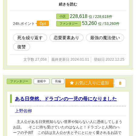
うそのはずだった。主人公はアクアマリンなのだ。主人公がこの先
どうなるのかは読んでからのお楽しみ。
228,618
小説
位 / 228,618件
53,260
0pt
24h.ポイント
位 / 53,260件
ファンタジー
死を繰り返す
恋愛要素あり
最強の魔法使い
復讐
文字数 27,058
最終更新日 2024.01.01
登録日 2022.12.25
ファンタジー
連載中
長編
お気に入りに追加
8
ある日突然、ドラゴンの一児の母になりました
上野佐栁
主人公がある日突然知らない世界や知らない人に憑依してしまう
お話。 そこに待ち受けていたのはなんと！ドラゴンと人間のハ
ーフの子供⁉︎ この話は主人公が夫と子にとにかく愛されるお話で