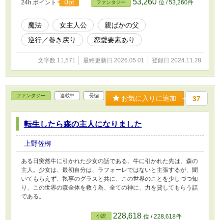
53,260
0pt
24h.ポイント
位 / 53,260件
ファンタジー
魔法
女主人公
親ばかの父
逆行／巻き戻り
恋愛要素あり
文字数 11,571
最終更新日 2026.05.01
登録日 2024.11.28
ファンタジー
連載中
長編
お気に入りに追加
37
転生したら森の主人になりました
上野佐栁
ある日突然牛に引かれた少女の話である。牛に引かれた先は、森の
主人。少女は、最初自分は、ラフォーレではないと主張するが、聞
いてもらえず、執事のグラスと共に、この世界のことを少しづつ知
り、この世界の森全体を救う為、全ての神に、力を貸してもらう話
である。
228,618
小説
位 / 228,618件