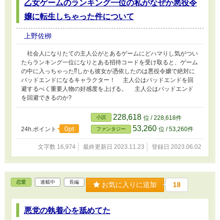
乙女ゲームのランキング一位の私がなぜか悪役令
嬢に転生しちゃった件について
上野佐栁
社会人になりたての主人公がとあるゲームにどハマりし気がつい
たらランキング一位になりとある招待コードを受け取ると、ゲーム
の中に入っちゃった⁉︎しかも彼女が憑依したのは悪役令嬢で絶対に
バッドエンドになるキャラクター！ 主人公はバッドエンドを回
避するべく重要人物の好感度を上げる。 主人公はバッドエンド
を回避できるのか?
228,618
小説
位 / 228,618件
53,260
0pt
24h.ポイント
位 / 53,260件
ファンタジー
文字数 16,974
最終更新日 2023.11.23
登録日 2023.06.02
恋愛
連載中
長編
お気に入りに追加
18
悪党の執着心を舐めてた