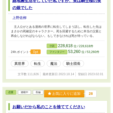
路地裏生活をしていた私ですが、実は騎士様の実
の娘でした
上野佐栁
主人公がとある漫画の世界に転生してしまう話し。転生した先は
まさかの死確定のキャラクター。死を回避するために本当の父親と
再会しなければならない。もしできなければ死が待っている。
228,618
小説
位 / 228,618件
53,260
0pt
24h.ポイント
位 / 53,260件
ファンタジー
異世界
転生
魔法
騎士団長
文字数 111,826
最終更新日 2023.10.14
登録日 2023.02.01
恋愛
連載中
長編
お気に入りに追加
28
お願いだから私のことを捨ててください