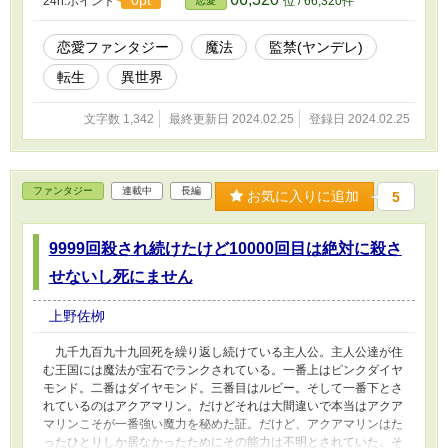
0pt
24h.ポイント
位 / 66,320件
恋愛
恋愛ファンタジー
魔法
監禁(ヤンデレ)
転生
異世界
文字数 1,342
最終更新日 2024.02.25
登録日 2024.02.25
ファンタジー
連載中
長編
お気に入りに追加
5
9999回殺され続けたけど10000回目は絶対に殺さ
せないし死にません
上野佐栁
九千九百九十九回死を繰り返し続けている主人公。主人公達が住
む王国には魔法が宝石でランクされている。一番上はピンクダイヤ
モンド。二番はダイヤモンド。三番目はルビー。そして一番下とさ
れているのはアクアマリン。だけどそれは大間違いで本当はアクア
マリンこそが一番強い魔力を秘めた証。だけど、アクアマリンはた
ったひとりしか居なかったためにその能力は不明とされていた。そ