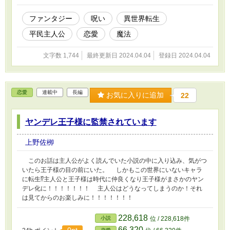
ファンタジー
呪い
異世界転生
平民主人公
恋愛
魔法
文字数 1,744
最終更新日 2024.04.04
登録日 2024.04.04
恋愛
連載中
長編
お気に入りに追加
22
ヤンデレ王子様に監禁されています
上野佐栁
このお話は主人公がよく読んでいた小説の中に入り込み、気がつ
いたら王子様の目の前にいた。 しかもこの世界にいないキャラ
に転生⁉︎主人公と王子様は時代に仲良くなり王子様がまさかのヤン
デレ化に！！！！！！！ 主人公はどうなってしまうのか！それ
は見てからのお楽しみに！！！！！！！
228,618
小説
位 / 228,618件
66,320