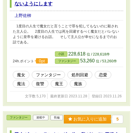
ないようにします
上野佐栁
1度目の人生で魔女だと言うことで罪を犯してもないのに殺され
た主人公。 2度目の人生では死を回避するべく魔女だとバレない
ように皇帝を避けるお話。 そして主人公が幸せになるまでのお
話である。
228,618
小説
位 / 228,618件
53,260
0pt
24h.ポイント
位 / 53,260件
ファンタジー
魔女
ファンタジー
処刑回避
恋愛
魔法
復讐
魔王
魔族
文字数 5,170
最終更新日 2023.11.28
登録日 2023.11.26
ファンタジー
連載中
長編
お気に入りに追加
5