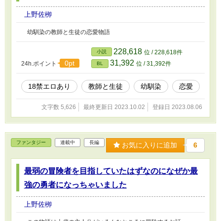
上野佐栁
幼馴染の教師と生徒の恋愛物語
228,618
小説
位 / 228,618件
31,392
0pt
24h.ポイント
位 / 31,392件
BL
18禁エロあり
教師と生徒
幼馴染
恋愛
文字数 5,626
最終更新日 2023.10.02
登録日 2023.08.06
ファンタジー
連載中
長編
お気に入りに追加
6
最弱の冒険者を目指していたはずなのになぜか最
強の勇者になっちゃいました
上野佐栁