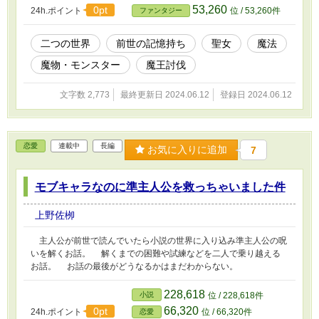
53,260
0pt
24h.ポイント
位 / 53,260件
ファンタジー
二つの世界
前世の記憶持ち
聖女
魔法
魔物・モンスター
魔王討伐
文字数 2,773
最終更新日 2024.06.12
登録日 2024.06.12
恋愛
連載中
長編
お気に入りに追加
7
モブキャラなのに準主人公を救っちゃいました件
上野佐栁
主人公が前世で読んでいたら小説の世界に入り込み準主人公の呪
いを解くお話。 解くまでの困難や試練などを二人で乗り越える
お話。 お話の最後がどうなるかはまだわからない。
228,618
小説
位 / 228,618件
66,320
0pt
24h.ポイント
位 / 66,320件
恋愛