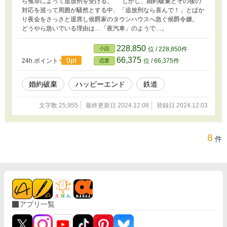
ら冤罪によって追放刑を受ける。 しかし、婚約破棄とその後の
対応を巡って周囲が騒然とする中、「追放刑なら喜んで！」とばか
り夜会をさっさと退席し侯爵家のタウンハウスへ急ぐ侯爵令嬢。
どうやら急いでいる理由は…「夜汽車」のようで…。
228,850
小説
位 / 228,850件
66,375
0pt
24h.ポイント
位 / 66,375件
恋愛
婚約破棄
ハッピーエンド
鉄道
文字数 25,955
最終更新日 2024.12.08
登録日 2024.12.03
8
件
アプリ一覧