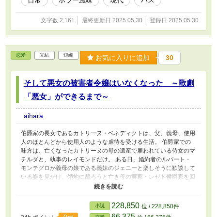
文字数 2,161
最終更新日 2025.05.30
登録日 2025.05.30
恋愛
完結
短編
お気に入りに追加
30
そして悪女の被害者令嬢はいなくなった ～歌劇
「悪女」ができるまで～
aihara
伯爵家の長女であるカトリーヌ・ベネディクトは、父、義母、使用
人のほとんどから使用人のような虐待を受ける生活。 伯爵家での
味方は、亡くなったカトリーヌの母の遺産で雇われている侍女のマ
チルダと、執事のレイモンドだけ。 ある日、婚約者のルパート・
モンテグロが義母の娘である義妹のジェニーと楽しそうに歓談して
いる姿を見かけ、領地に籠ろうと亡き母の実家・レゼド侯爵家を回
って田園地帯のベネディクト伯爵領へと向かう。 しかしその途
中、彼女が移動のために使っていた乗合馬車が事故を起こしたこと
を、王都に残った執事のレイモンドが知る。 そしてその事故によ
228,850
小説
位 / 228,850件
って、伯爵家の生活が一変する。 果たしてカトリーヌの行方
66,375
0pt