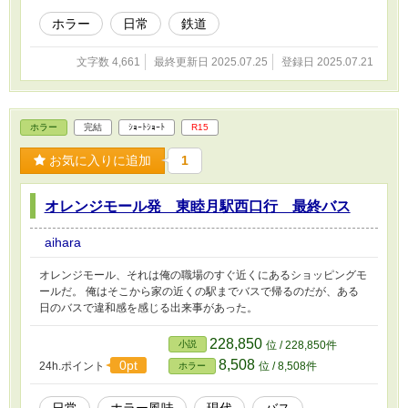
ホラー
日常
鉄道
文字数 4,661
最終更新日 2025.07.25
登録日 2025.07.21
ホラー
完結
ｼｮｰﾄｼｮｰﾄ
R15
お気に入りに追加
1
オレンジモール発 東睦月駅西口行 最終バス
aihara
オレンジモール、それは俺の職場のすぐ近くにあるショッピングモ
ールだ。 俺はそこから家の近くの駅までバスで帰るのだが、ある
日のバスで違和感を感じる出来事があった。
228,850
小説
位 / 228,850件
8,508
0pt
24h.ポイント
位 / 8,508件
ホラー
日常
ホラー風味
現代
バス