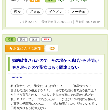
24h.ポイント
位 / 66,375件
恋愛
は…？
恋愛
ざまぁ
イケメン
ノーチェ
文字数 52,377
最終更新日 2025.01.31
登録日 2025.01.04
恋愛
完結
短編
R15
お気に入りに追加
420
婚約破棄されたので、その場から逃げたら時間が
巻き戻ったので聖女はもう間違えない
aihara
私は聖女だった…聖女だったはずだった。 「偽聖女マリア！
貴様との婚約を破棄する！！」 目の前の婚約者である第二王子
からそう宣言される あまりの急な出来事にその場から逃げた
私、マリア・フリージアだったが… なぜかいつの間にか懐かし
い実家の子爵家にいた…。 婚約破棄された、聖女の力を持つ
子爵令嬢はもう間違えない…