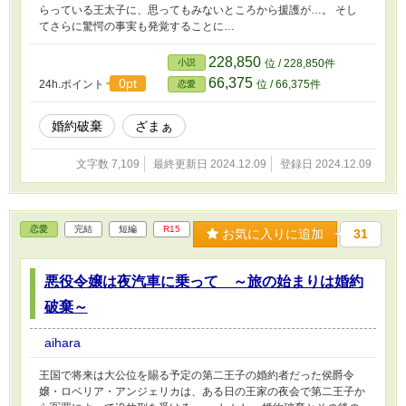
らっている王太子に、思ってもみないところから援護が…。 そし
てさらに驚愕の事実も発覚することに…
228,850
小説
位 / 228,850件
66,375
0pt
24h.ポイント
位 / 66,375件
恋愛
婚約破棄
ざまぁ
文字数 7,109
最終更新日 2024.12.09
登録日 2024.12.09
恋愛
完結
短編
R15
お気に入りに追加
31
悪役令嬢は夜汽車に乗って ～旅の始まりは婚約
破棄～
aihara
王国で将来は大公位を賜る予定の第二王子の婚約者だった侯爵令
嬢・ロベリア・アンジェリカは、ある日の王家の夜会で第二王子か