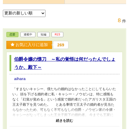
8
件
恋愛
連載中
短編
R15
お気に入りに追加
269
伯爵令嬢の懐刀 ～私の覚悟は何だったんでしょ
うか、殿下～
aihara
「すまないキャシー、僕たちの婚約はなかったことにしてもらいた
い」 頭を下げる婚約者に私・キャシー・ノウゼンは、特に感慨も
なく「幻覚が覚める」という感覚で婚約者だったアガリスタ王国の
王太子殿下を見つめた。 とある事情で王太子の婚約者が見当た
らなかったため、可もなく不可もなしの伯爵・ノウゼン家の令嬢・
キャシーがなってしまった王太子殿下の婚約者。 今までも王家に
嫁ぐに「ふさわしくない」だ「娘がいて調子に乗っている」だなん
だ言われて、辟易していたノウゼン家の面々はこれ幸いと、夫人の