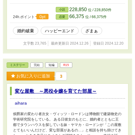
228,850
小説
位 / 228,850件
66,375
0pt
24h.ポイント
位 / 66,375件
恋愛
婚約破棄
ハッピーエンド
ざまぁ
文字数 23,765
最終更新日 2024.12.26
登録日 2024.12.20
ミステリー
完結
短編
R15
お気に入りに追加
3
変な屋敷 ～悪役令嬢を育てた部屋～
aihara
侯爵家の変わり者次女・ヴィッツ・ロードンは博物館で建築物史の
学術研究院をしている。 ある日彼女のもとに、婚約者とともに王
都でタウンハウスを探している妹・ヤマカ・ロードンが「この屋敷
とてもいいんだけど、変な部屋があるの…」と相談を持ち掛けてき