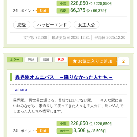
実家である隣国のマリナーレの子爵家当主の体調が悪く、代理を探
228,850
小説
位 / 228,850件
しているのをこれ幸いと、家ごと隣国へ引っ越すことを決意した。
66,375
0pt
24h.ポイント
位 / 66,375件
恋愛
しかしそこで待っていたのは、「不法移民」であるという疑惑
で…。
恋愛
ハッピーエンド
女主人公
文字数 72,288
最終更新日 2025.12.31
登録日 2025.12.20
ホラー
完結
短編
R15
お気に入りに追加
2
異界駅オムニバス ～降りなかった人たち～
aihara
異界駅。 異世界に通じる、普段ではいけない駅。 そんな駅に迷
い込みながら、素通りして戻ってきた人々を主人公に、迷い込んで
しまった人たちを描写します。
228,850
小説
位 / 228,850件
8,508
0pt
24h.ポイント
位 / 8,508件
ホラー