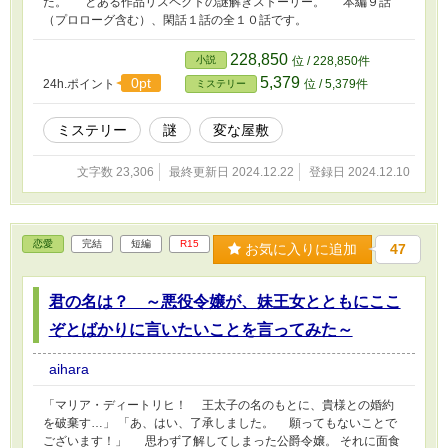
た。 とある作品リスペクトの謎解きストーリー。 本編９話
（プロローグ含む）、閑話１話の全１０話です。
228,850
小説
位 / 228,850件
5,379
0pt
24h.ポイント
位 / 5,379件
ミステリー
ミステリー
謎
変な屋敷
文字数 23,306
最終更新日 2024.12.22
登録日 2024.12.10
恋愛
完結
短編
R15
お気に入りに追加
47
君の名は？ ～悪役令嬢が、妹王女とともにここ
ぞとばかりに言いたいことを言ってみた～
aihara
「マリア・ディートリヒ！ 王太子の名のもとに、貴様との婚約
を破棄す…」 「あ、はい、了承しました。 願ってもないことで
ございます！」 思わず了解してしまった公爵令嬢。 それに面食