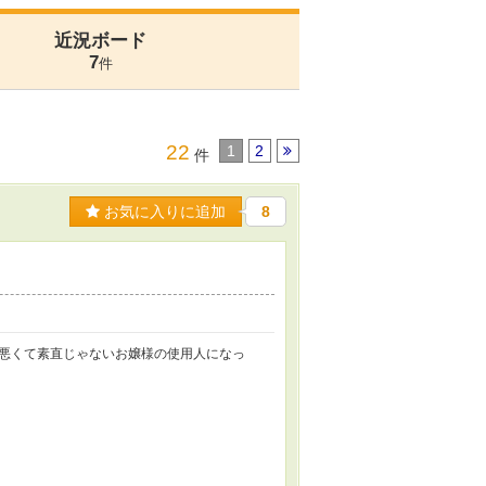
近況ボード
7
件
22
1
2
件
お気に入りに追加
8
悪くて素直じゃないお嬢様の使用人になっ