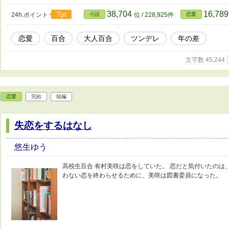
38,704
16,78
7pt
24h.ポイント
小説
位 / 228,925件
恋愛
恋愛
百合
大人百合
ツンデレ
年の差
文字数 45,244
恋愛
完結
短編
失恋をするはなし
悠生ゆう
高校生百合 有村美咲は恋をしていた。 恋だと気付いたのは
わない恋を終わらせるために、美咲は図書委員になった。