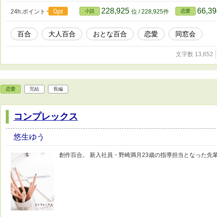
228,925
66,3
0pt
24h.ポイント
小説
位 / 228,925件
恋愛
百合
大人百合
おとな百合
恋愛
同窓会
文字数 13,652
恋愛
完結
長編
コンプレックス
悠生ゆう
創作百合。 新入社員・野崎満月23歳の指導担当となった先