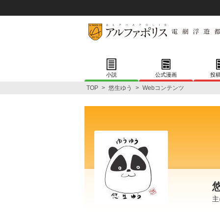
小説
公式漫画
投
TOP
>
悠生ゆう
>
Webコンテンツ
主