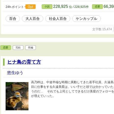
228,925
66,3
0pt
24h.ポイント
小説
位 / 228,925件
恋愛
百合
大人百合
社会人百合
ケンカップル
文字数 15,474
恋愛
完結
長編
ヒナ鳥の育て方
悠生ゆう
高乃梓は、中途半端な時期に異動してきた若手社員、久遠美
目に仕事をする久遠美星は、いい子だと頭では分かっていた
うのだ… それでも上司としてできるだけ美星のフォローを
が増えていった。