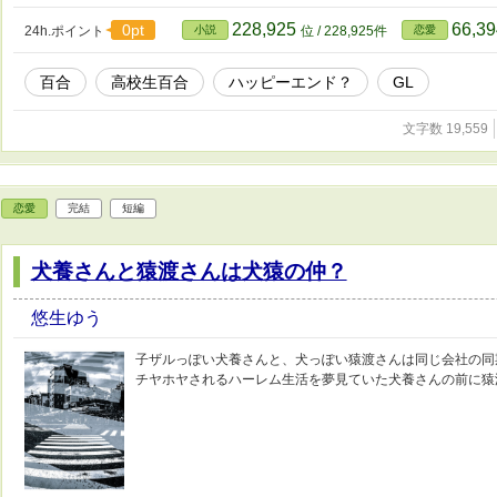
228,925
66,3
0pt
24h.ポイント
小説
位 / 228,925件
恋愛
百合
高校生百合
ハッピーエンド？
GL
文字数 19,559
恋愛
完結
短編
犬養さんと猿渡さんは犬猿の仲？
悠生ゆう
子ザルっぽい犬養さんと、犬っぽい猿渡さんは同じ会社の同
チヤホヤされるハーレム生活を夢見ていた犬養さんの前に猿