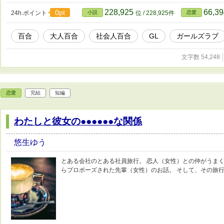
228,925
66,3
0pt
24h.ポイント
小説
位 / 228,925件
恋愛
百合
大人百合
社会人百合
GL
ガールズラブ
文字数 54,248
恋愛
完結
短編
わたしと彼女の●●●●●●な関係
悠生ゆう
とある会社のとある社員旅行。 恋人（女性）との仲がうま
らプロポーズされた先輩（女性）のお話。 そして、その旅