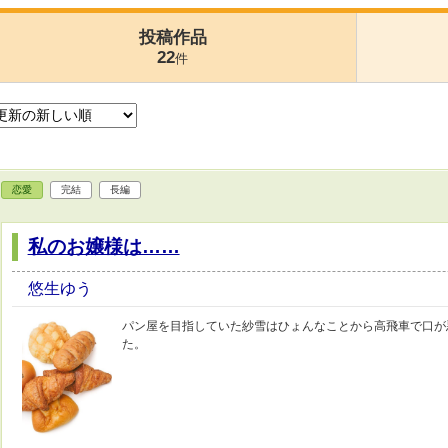
投稿作品
22
件
恋愛
完結
長編
私のお嬢様は……
悠生ゆう
パン屋を目指していた紗雪はひょんなことから高飛車で口が
た。