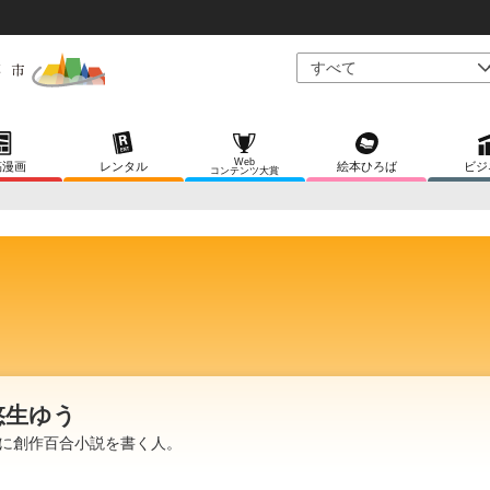
Web
稿漫画
レンタル
絵本ひろば
ビジ
コンテンツ大賞
悠生ゆう
に創作百合小説を書く人。