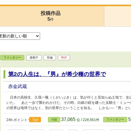
投稿作品
5
件
ファンタジー
連載中
長編
R15
第2の人生は、『男』が希少種の世界で
赤金武蔵
日本の高校生、久我一颯（くがいぶき）は、気が付くと見知らぬ土地で、女
いた。 あと一歩で襲われかけた、その時。白銀の鎧を纏った女騎士・ミュー
の世界は地球ではなく、別の世界だということを知る。 しかも──『男』と
37,065
5
7pt
24h.ポイント
小説
位 / 228,561件
ファンタジー