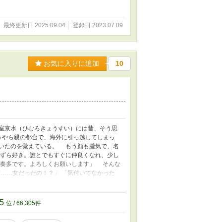
最終更新日 2025.09.04
登録日 2023.07.09
お気に入りに追加
10
室京水（ひむろきょうすい）には昔、そう思
うやら親の都合で、海外に引っ越してしまっ
いたのを覚えている。 もう顔も朧気で、名
ずら好き。誰とでもすぐに仲良くなれ、少し
咲奏多です。よろしくお願いします」 そんな
前……女だったの！？」 「気付いてなかった
る。 スキンシップは激しく、スカートでも
、『男友達』の距離感で接してきた。 こん
05
位 / 66,305件