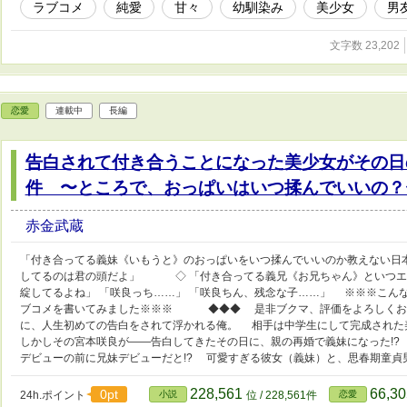
ラブコメ
純愛
甘々
幼馴染み
美少女
男
文字数 23,202
恋愛
連載中
長編
告白されて付き合うことになった美少女がその日
件 〜ところで、おっぱいはいつ揉んでいいの？
赤金武蔵
「付き合ってる義妹《いもうと》のおっぱいをいつ揉んでいいのか教えない日
してるのは君の頭だよ」 ◇ 「付き合ってる義兄《お兄ちゃん》といつエ
綻してるよね」 「咲良っち……」 「咲良ちん、残念な子……」 ※※※こん
ブコメを書いてみました※※※ ◆◆◆ 是非ブクマ、評価をよろしく
に、人生初めての告白をされて浮かれる俺。 相手は中学生にして完成され
しかしその宮本咲良が――告白してきたその日に、親の再婚で義妹になった!?
デビューの前に兄妹デビューだと!? 可愛すぎる彼女（義妹）と、思春期童貞
228,561
66,3
0pt
24h.ポイント
小説
位 / 228,561件
恋愛