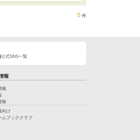
5
件
公式SNS一覧
情報
情報
報
情報
様向け
ームブッククラブ