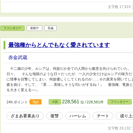
文字数 17,919
ファンタジー
連載中
長編
最強種からとんでもなく愛されています
赤金武蔵
十二歳の少年、ルシアは、何故だか全ての人間から敵意を向けられていた。
日々。 そんな地獄のような日々だったが、一人の少女だけはルシアの味方だ
に情事を目撃してしまい、何故優しくしてくれるのか……その真実を聞いてし
森を抜け、そして、 『君……美味しそうな匂いがするね！』 最強種、竜族
を大きく変える──。
228,561
0pt
24h.ポイント
小説
位 / 228,561件
ファンタジー
ざまあ要素あり
復讐
ハーレム
チート
成り上
文字数 29,132