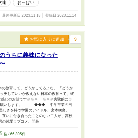
友達
おっぱい
最終更新日 2023.11.18
登録日 2023.11.14
お気に入りに追加
9
のうちに義妹になった
〜
本の教育って、どうかしてるよな」 「どうか
ッチしていいか教えない日本の教育って、破
な感じのお話です※※※ ※※※実験的にラ
お願いします。 ◆◆◆ 中学卒業の日
た美しさを持つ学園のアイドル、宮本咲良。
 互いに付き合ったことのない二人が、高校
男の純愛ラブコメ、開幕！
05
位 / 66,305件