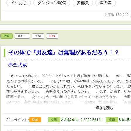
イケおじ
ダンジョン配信
警備員
歳の差
文字数 159,040
恋愛
連載中
長編
R15
その体で『男友達』は無理があるだろう！？
赤金武蔵
そいつのためなら、どんなことがあっても必ず味方でい続ける。 俺……氷
えるほどの親友がいた。 でもそいつは、小学2年生で転校してしまった。ど
たらしい。 二度と会えないかもしれない。俺は小さいながらにそう思い、泣
前しか覚えていない。 火咲奏多（ひさきかなた）。 元気で、活発で、いた
喧嘩っ早い。 あいつは今、外の国でも元気でやっているのだろうか。 「火
あいつが、高校1年生の時に転校してきた。 ──女物の、制服を着て。 「お
の！？」 誰もが羨むほどの美貌を手にした奏多は、昔と同じように絡んでく
ぴょんぴょん跳ねまわり、俺の前でも平気で着替え……男女の距離感ではなく
なん、好きになっちゃうでしょうが！？！？
228,561
66,3
0pt
24h.ポイント
小説
位 / 228,561件
恋愛