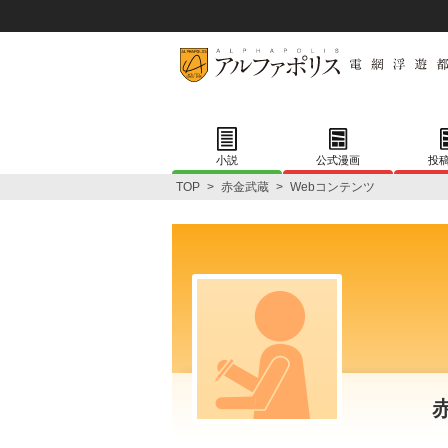
小説
公式漫画
投
TOP
>
赤金武蔵
>
Webコンテンツ