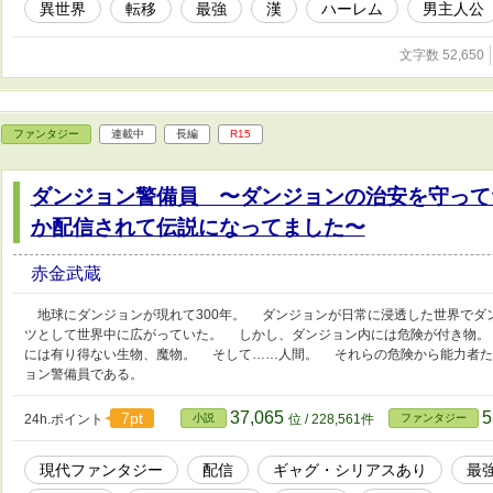
異世界
転移
最強
漢
ハーレム
男主人公
文字数 52,650
ファンタジー
連載中
長編
R15
ダンジョン警備員 〜ダンジョンの治安を守って
か配信されて伝説になってました〜
赤金武蔵
地球にダンジョンが現れて300年。 ダンジョンが日常に浸透した世界でダ
ツとして世界中に広がっていた。 しかし、ダンジョン内には危険が付き物
には有り得ない生物、魔物。 そして……人間。 それらの危険から能力者た
ョン警備員である。
37,065
5
7pt
24h.ポイント
小説
位 / 228,561件
ファンタジー
現代ファンタジー
配信
ギャグ・シリアスあり
最