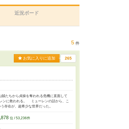
近況ボード
5
件
お気に入りに追加
265
山賊たちから貞操を奪われる危機に直面して
レンに救われる。 ミューレンの話から、こ
いう存在が、超希少な世界だった。
,878
位 / 53,236件