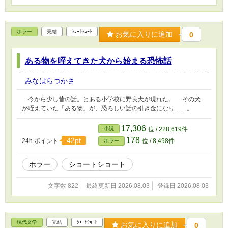
ホラー
完結
ｼｮｰﾄｼｮｰﾄ
お気に入りに追加
0
ある物を咥えてきた犬から始まる恐怖話
みなはらつかさ
今から少し昔の話。とある小学校に野良犬が現れた。 その犬
が咥えていた「ある物」が、恐ろしい話の引き金になり……。
17,306
小説
位 / 228,619件
178
42pt
24h.ポイント
位 / 8,498件
ホラー
ホラー
ショートショート
文字数 822
最終更新日 2026.08.03
登録日 2026.08.03
現代文学
完結
ｼｮｰﾄｼｮｰﾄ
お気に入りに追加
0