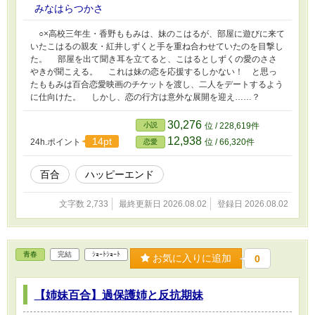
みなはらつかさ
○×高校三年生・香野ももみは、妹のこはるが、部屋に遊びに来て
いたこはるの親友・紅井しずくと手を重ね合わせていたのを目撃し
た。 部屋を出て聞き耳を立てると、こはるとしずくの愛のささ
やきが聞こえる。 これは妹の恋を応援するしかない！ と思っ
たももみは百合恋愛映画のチケットを渡し、二人をデートするよう
に仕向けた。 しかし、恋の行方は意外な展開を迎え……？
30,276
小説
位 / 228,619件
12,938
14pt
24h.ポイント
位 / 66,320件
恋愛
百合
ハッピーエンド
文字数 2,733
最終更新日 2026.08.02
登録日 2026.08.02
青春
完結
ｼｮｰﾄｼｮｰﾄ
お気に入りに追加
0
【姉妹百合】過保護姉と反抗期妹