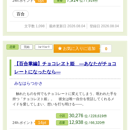
7,914
0pt
24h.ポイント
位 / 7,914件
青春
百合
文字数 1,098
最終更新日 2026.08.04
登録日 2026.08.04
恋愛
完結
ｼｮｰﾄｼｮｰﾄ
お気に入りに追加
0
【百合掌編】チョコレヱト姫 ―あなたがチョコ
レートになったなら―
みなはらつかさ
触れたものを何でもチョコレートに変えてしまう、呪われた手を
持つ「チョコレヱト姫」。 彼女は唯一自分を世話してくれるメ
イドを愛してしまい、想いを打ち明ける――。
30,276
小説
位 / 228,619件
12,938
14pt
24h.ポイント
位 / 66,320件
恋愛