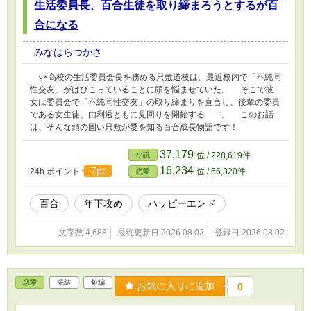
生活委員長、百合生徒を取り締まろうとするが百
合になる
みなはらつかさ
○×高校の生活委員会長を務める只敷道枝は、最近校内で「不純同
性交友」がはびこっていることに頭を悩ませていた。 そこで彼
女は委員会で「不純同性交友」の取り締まりを宣言し、後輩の委員
である女生徒、由利透ともに見回りを開始する――。 このお話
は、そんな頭の固い只敷が愛を知る百合成長物語です！
37,179
小説
位 / 228,619件
16,234
7pt
24h.ポイント
位 / 66,320件
恋愛
百合
年下攻め
ハッピーエンド
文字数 4,688
最終更新日 2026.08.02
登録日 2026.08.02
恋愛
完結
短編
お気に入りに追加
0