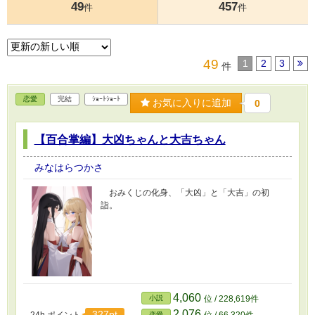
49
457
件
件
49
1
2
3
件
恋愛
完結
ｼｮｰﾄｼｮｰﾄ
お気に入りに追加
0
【百合掌編】大凶ちゃんと大吉ちゃん
みなはらつかさ
おみくじの化身、「大凶」と「大吉」の初
詣。
4,060
小説
位 / 228,619件
2,076
327pt
恋愛