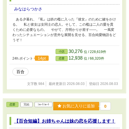
みなはらつかさ
ある夕暮れ、『私』は鉄の檻に入った『彼女』のために鍵をかけ
る。 私と彼女は女同士の恋人。そして、この檻は二人の愛を貫
くために必要なもの。 やがて、月明かりが差す――。 一風変
わったシチュエーションが意外な展開を見せる、百合純愛物語をど
うぞ！
30,276
小説
位 / 228,619件
12,938
14pt
24h.ポイント
位 / 66,320件
恋愛
百合
文字数 984
最終更新日 2026.08.03
登録日 2026.08.03
恋愛
完結
ｼｮｰﾄｼｮｰﾄ
お気に入りに追加
0
【百合短編】お姉ちゃんは妹の恋を応援します！