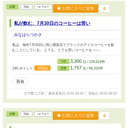
恋愛
完結
ｼｮｰﾄｼｮｰﾄ
お気に入りに追加
0
私が飲む、7月30日のコーヒーは苦い
みなはらつかさ
私は、毎年7月30日に同じ喫茶店でブラックのアイスコーヒーを飲
むことにしている。 とても、とても苦いコーヒーを――。
3,300
小説
位 / 228,619件
1,757
404pt
24h.ポイント
位 / 66,320件
恋愛
百合
文字数 1,238
最終更新日 2026.08.05
登録日 2026.08.05
恋愛
完結
ｼｮｰﾄｼｮｰﾄ
お気に入りに追加
0