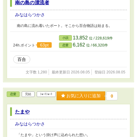
南の島の漂流者
みなはらつかさ
南の島に流れ着いたボート。そこから百合物語は始まる。
13,852
小説
位 / 228,619件
6,162
63pt
24h.ポイント
位 / 66,320件
恋愛
百合
文字数 1,280
最終更新日 2026.08.05
登録日 2026.08.05
恋愛
完結
ｼｮｰﾄｼｮｰﾄ
お気に入りに追加
0
たまや
みなはらつかさ
「たまや」という掛け声に込められた想い。