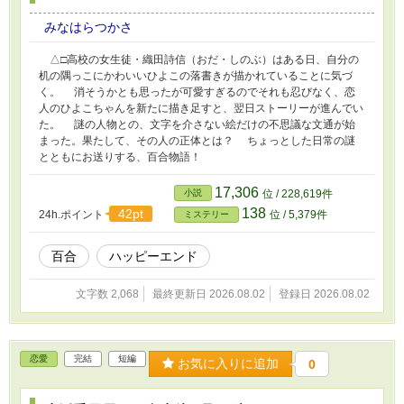
みなはらつかさ
△□高校の女生徒・織田詩信（おだ・しのぶ）はある日、自分の
机の隅っこにかわいいひよこの落書きが描かれていることに気づ
く。 消そうかとも思ったが可愛すぎるのでそれも忍びなく、恋
人のひよこちゃんを新たに描き足すと、翌日ストーリーが進んでい
た。 謎の人物との、文字を介さない絵だけの不思議な文通が始
まった。果たして、その人の正体とは？ ちょっとした日常の謎
とともにお送りする、百合物語！
17,306
小説
位 / 228,619件
138
42pt
24h.ポイント
位 / 5,379件
ミステリー
百合
ハッピーエンド
文字数 2,068
最終更新日 2026.08.02
登録日 2026.08.02
恋愛
完結
短編
お気に入りに追加
0