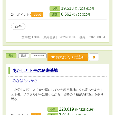
19,513
小説
位 / 228,619件
8,562
35pt
24h.ポイント
位 / 66,320件
恋愛
百合
文字数 1,384
最終更新日 2026.08.04
登録日 2026.08.04
青春
完結
ｼｮｰﾄｼｮｰﾄ
お気に入りに追加
0
あたしとトモの秘密基地
みなはらつかさ
小学生の頃、よく遊び場にしていた秘密基地に立ち寄ったあたし
とトモ。ノスタルジーに浸りながら、当時の「秘密の行為」を振り
返る。
228,619
小説
位 / 228,619件