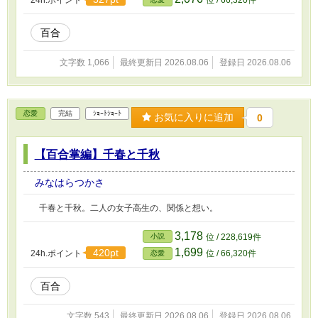
24h.ポイント
位 / 66,320件
百合
文字数 1,066
最終更新日 2026.08.06
登録日 2026.08.06
恋愛
完結
ｼｮｰﾄｼｮｰﾄ
お気に入りに追加
0
【百合掌編】千春と千秋
みなはらつかさ
千春と千秋。二人の女子高生の、関係と想い。
3,178
小説
位 / 228,619件
1,699
420pt
24h.ポイント
位 / 66,320件
恋愛
百合
文字数 543
最終更新日 2026.08.06
登録日 2026.08.06