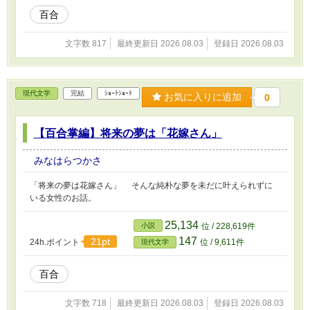
百合
文字数 817
最終更新日 2026.08.03
登録日 2026.08.03
現代文学
完結
ｼｮｰﾄｼｮｰﾄ
お気に入りに追加
0
【百合掌編】将来の夢は「花嫁さん」
みなはらつかさ
「将来の夢は花嫁さん」 そんな純朴な夢を未だに叶えられずに
いる女性のお話。
25,134
小説
位 / 228,619件
147
21pt
24h.ポイント
位 / 9,611件
現代文学
百合
文字数 718
最終更新日 2026.08.03
登録日 2026.08.03