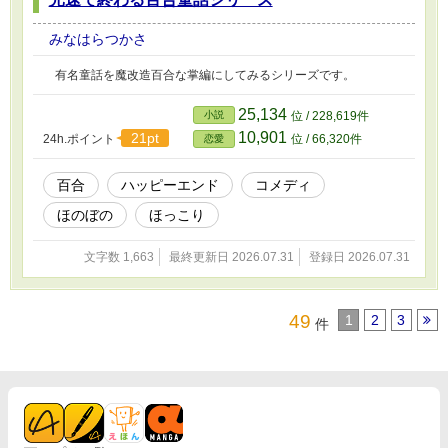
みなはらつかさ
有名童話を魔改造百合な掌編にしてみるシリーズです。
25,134
小説
位 / 228,619件
10,901
21pt
24h.ポイント
位 / 66,320件
恋愛
百合
ハッピーエンド
コメディ
ほのぼの
ほっこり
文字数 1,663
最終更新日 2026.07.31
登録日 2026.07.31
49
1
2
3
件