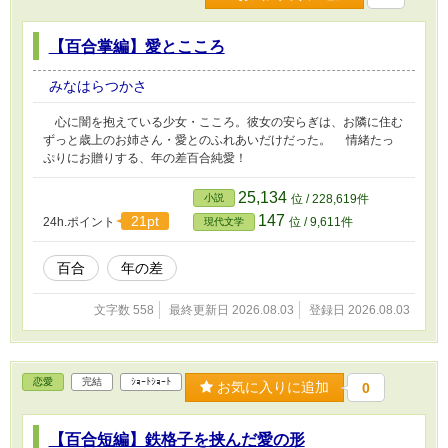
【百合掌編】愛とこころ
みなはらつかさ
心に闇を抱えている少女・こころ。彼女の安らぎは、お隣に住む
ずっと歳上のお姉さん・愛とのふれあいだけだった。 情緒たっ
ぷりにお贈りする、年の差百合純愛！
25,134
小説
位 / 228,619件
147
21pt
24h.ポイント
位 / 9,611件
現代文学
百合
年の差
文字数 558
最終更新日 2026.08.03
登録日 2026.08.03
恋愛
完結
ｼｮｰﾄｼｮｰﾄ
お気に入りに追加
0
【百合短編】鉄格子を挟んだ愛の形