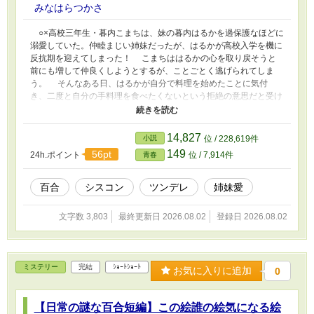
みなはらつかさ
○×高校三年生・暮内こまちは、妹の暮内はるかを過保護なほどに
溺愛していた。仲睦まじい姉妹だったが、はるかが高校入学を機に
反抗期を迎えてしまった！ こまちははるかの心を取り戻そうと
前にも増して仲良くしようとするが、ことごとく逃げられてしま
う。 そんなある日、はるかが自分で料理を始めたことに気付
き、二度と自分の手料理を食べたくないという拒絶の意思だと受け
取ったこまち。 「はるか断ち」を親友に宣言し、妹と距離を取
ろうとするが……？ 愛の重い姉とツンデレ妹の、姉妹愛コメデ
ィをお楽しみください！
14,827
小説
位 / 228,619件
149
56pt
24h.ポイント
位 / 7,914件
青春
百合
シスコン
ツンデレ
姉妹愛
文字数 3,803
最終更新日 2026.08.02
登録日 2026.08.02
ミステリー
完結
ｼｮｰﾄｼｮｰﾄ
お気に入りに追加
0
【日常の謎な百合短編】この絵誰の絵気になる絵