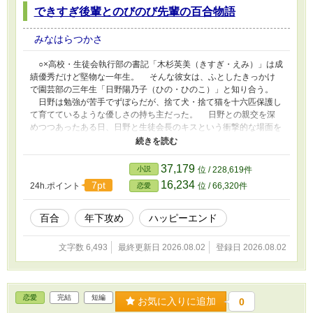
できすぎ後輩とのびのび先輩の百合物語
みなはらつかさ
○×高校・生徒会執行部の書記「木杉英美（きすぎ・えみ）」は成
績優秀だけど堅物な一年生。 そんな彼女は、ふとしたきっかけ
で園芸部の三年生「日野陽乃子（ひの・ひのこ）」と知り合う。
日野は勉強が苦手でずぼらだが、捨て犬・捨て猫を十六匹保護し
て育てているような優しさの持ち主だった。 日野との親交を深
めつつあったある日、日野と生徒会長のキスという衝撃的な場面を
目撃したことで、木杉は自分の恋心を自覚する。 苦悩の末に、
彼女が下した決断とは――。
37,179
小説
位 / 228,619件
16,234
7pt
24h.ポイント
位 / 66,320件
恋愛
百合
年下攻め
ハッピーエンド
文字数 6,493
最終更新日 2026.08.02
登録日 2026.08.02
恋愛
完結
短編
お気に入りに追加
0