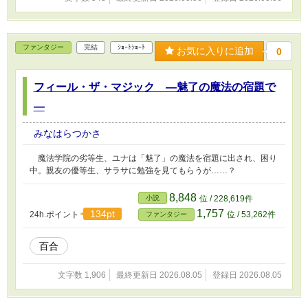
ファンタジー
完結
ｼｮｰﾄｼｮｰﾄ
お気に入りに追加
0
フィール・ザ・マジック ―魅了の魔法の宿題で
―
みなはらつかさ
魔法学院の劣等生、ユナは「魅了」の魔法を宿題に出され、困り
中。親友の優等生、サラサに勉強を見てもらうが……？
8,848
小説
位 / 228,619件
1,757
134pt
24h.ポイント
位 / 53,262件
ファンタジー
百合
文字数 1,906
最終更新日 2026.08.05
登録日 2026.08.05