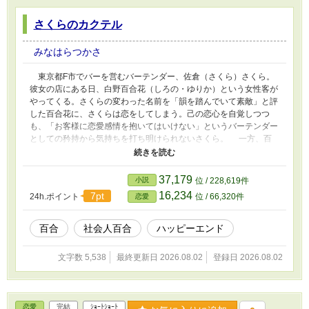
さくらのカクテル
みなはらつかさ
東京都F市でバーを営むバーテンダー、佐倉（さくら）さくら。
彼女の店にある日、白野百合花（しろの・ゆりか）という女性客が
やってくる。さくらの変わった名前を「韻を踏んでいて素敵」と評
した百合花に、さくらは恋をしてしまう。己の恋心を自覚しつつ
も、「お客様に恋愛感情を抱いてはいけない」というバーテンダー
としての矜持から気持ちを打ち明けられないさくら。 一方、百
合花から「好きな人がいるのに、まったく気づいてもらえない」
と、恋愛相談を持ちかけられる。自分の恋心が横恋慕であることを
知り、思い悩みつつもバーテンダーの名の由来である「優しい相談
37,179
小説
位 / 228,619件
者」であるため、百合花に積極的にアタックするようアドバイスす
16,234
7pt
24h.ポイント
位 / 66,320件
恋愛
る。しかし、アドバイスを受けた百合花は煮え切らない反応を見せ
る。 憂鬱な百合花を笑顔にするにはどうすればいいのかさくら
が悩む中、別の常連客・赤井（あかい）のばらから、相思相愛なの
百合
社会人百合
ハッピーエンド
に、お互いの気持ちにまったく気づいていない二人がいる」と相談
を持ちかけられ……。
文字数 5,538
最終更新日 2026.08.02
登録日 2026.08.02
恋愛
完結
ｼｮｰﾄｼｮｰﾄ