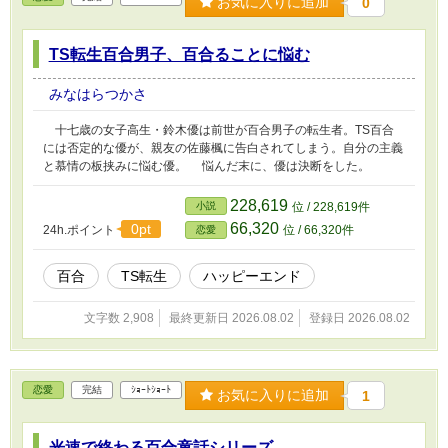
お気に入りに追加
0
TS転生百合男子、百合ることに悩む
みなはらつかさ
十七歳の女子高生・鈴木優は前世が百合男子の転生者。TS百合
には否定的な優が、親友の佐藤楓に告白されてしまう。自分の主義
と慕情の板挟みに悩む優。 悩んだ末に、優は決断をした。
228,619
小説
位 / 228,619件
66,320
0pt
24h.ポイント
位 / 66,320件
恋愛
百合
TS転生
ハッピーエンド
文字数 2,908
最終更新日 2026.08.02
登録日 2026.08.02
恋愛
完結
ｼｮｰﾄｼｮｰﾄ
お気に入りに追加
1
光速で終わる百合童話シリーズ