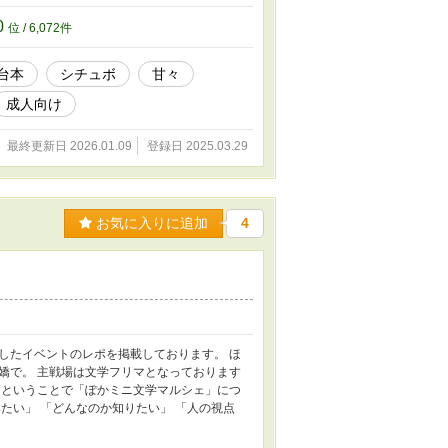
の変更 性別変更もしていただいて大丈夫です
言 ☆取り扱い☆ メンヘラ・セフレ・甘々・
0
位 / 6,072件
台本
シチュボ
甘々
成人向け
最終更新日 2026.01.09
登録日 2025.03.29
お気に入りに追加
4
したイベントのレポを掲載しております。 ほ
愛嬌で。 主戦場は文学フリマとなっております
トということで「ぽかミニ文学マルシェ」につ
たい」 「どんなのか知りたい」 「人の視点