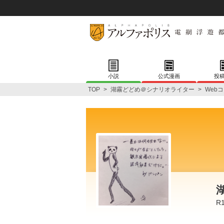
小説
公式漫画
投
TOP
>
湖霧どどめ＠シナリオライター
>
Web
R