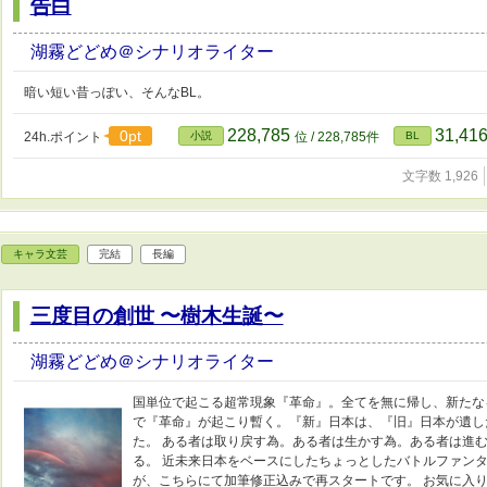
告白
湖霧どどめ＠シナリオライター
暗い短い昔っぽい、そんなBL。
228,785
31,41
0pt
24h.ポイント
小説
位 / 228,785件
BL
文字数 1,926
キャラ文芸
完結
長編
三度目の創世 〜樹木生誕〜
湖霧どどめ＠シナリオライター
国単位で起こる超常現象『革命』。全てを無に帰し、新たな
で『革命』が起こり暫く。『新』日本は、『旧』日本が遺し
た。 ある者は取り戻す為。ある者は生かす為。ある者は進む
る。 近未来日本をベースにしたちょっとしたバトルファン
が、こちらにて加筆修正込みで再スタートです。 お気に入