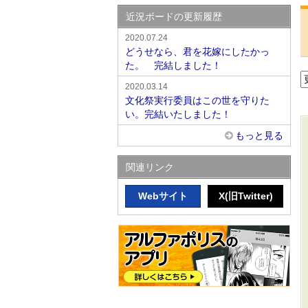
近況ボードの更新履歴
2020.07.24
どうせなら、君を花嫁にしたかっ
た。 完結しました！
2020.03.14
文化祭実行委員はこの世を守りた
い。完結いたしました！
もっと見る
関連リンク
Webサイト
X(旧Twitter)