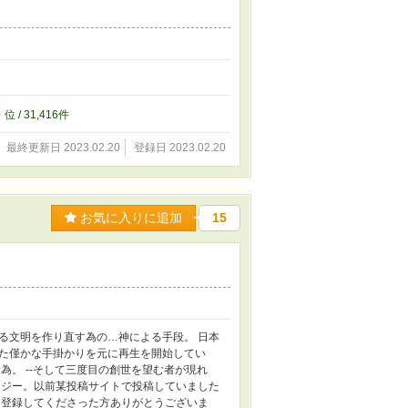
6
位 / 31,416件
最終更新日 2023.02.20
登録日 2023.02.20
お気に入りに追加
15
る文明を作り直す為の…神による手段。 日本
た僅かな手掛かりを元に再生を開始してい
為。 --そして三度目の創世を望む者が現れ
タジー。以前某投稿サイトで投稿していました
り登録してくださった方ありがとうございま