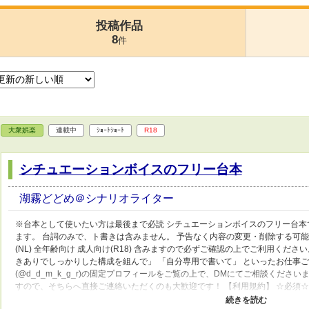
投稿作品
8
件
大衆娯楽
連載中
ｼｮｰﾄｼｮｰﾄ
R18
シチュエーションボイスのフリー台本
湖霧どどめ＠シナリオライター
※台本として使いたい方は最後まで必読 シチュエーションボイスのフリー台本です
ます。 台詞のみで、ト書きは含みません。 予告なく内容の変更・削除する可能性
(NL) 全年齢向け 成人向け(R18) 含みますので必ずご確認の上でご利用くださ
きありでしっかりした構成を組んで」 「自分専用で書いて」 といったお仕事ご
(@d_d_m_k_g_r)の固定プロフィールをご覧の上で、DMにてご相談ください
すので、そちらへ直接ご連絡いただくのも大歓迎です！ 【利用規約】 ☆必須☆ 
X(@d_d_m_k_g_r) ③題名(フリー台本) の3点のクレジット表記。 ☆任意☆