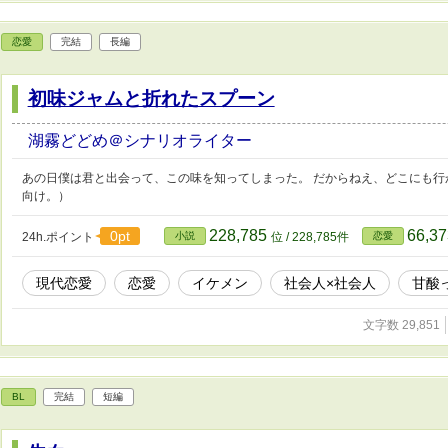
恋愛
完結
長編
初味ジャムと折れたスプーン
湖霧どどめ＠シナリオライター
あの日僕は君と出会って、この味を知ってしまった。 だからねえ、どこにも行
向け。）
228,785
66,3
0pt
24h.ポイント
小説
位 / 228,785件
恋愛
現代恋愛
恋愛
イケメン
社会人×社会人
甘酸
文字数 29,851
BL
完結
短編