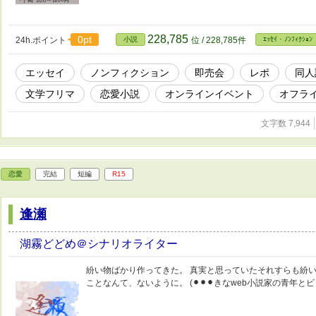
228,785
0pt
24h.ポイント
小説
位 / 228,785件
ｴｯｾｲ・ﾉﾝﾌｨｸｼｮﾝ
エッセイ
ノンフィクション
即売会
レポ
同人
文学フリマ
恋愛小説
オンラインイベント
オフラ
文字数 7,944
恋愛
完結
短編
R15
逢瀬
湖霧どどめ＠シナリオライター
紛い物ばかり作ってきた。 真実と思っていたそれすらも紛い
ことなんて、ないように。 (⚫︎⚫︎⚫︎きなweb小説家の青年