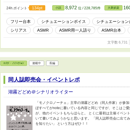
ネットでの音声公開 ・アドリブの追加 ・部分的に不要なところを削る ・口調
☆禁止☆ ・一人称、口調以外の「明らかに別物やろ」と思われる改変 ・自作発
8,972
16
134pt
24h.ポイント
小説
位 / 228,785件
大衆娯楽
軽度の罵倒・ヤンデレ・首絞め
フリー台本
シチュエーションボイス
シチュエーション
シリアス
ASMR
ASMR用一人語り
ASMR台本
文字数 6,731
ｴｯｾｲ・ﾉﾝﾌｨｸｼｮﾝ
連載中
長編
同人誌即売会・イベントレポ
湖霧どどめ＠シナリオライター
「モノクロノーチェ」主宰の湖霧どどめ（同人作家）が参加
ぼすべてがnoteに書いている内容と同じですが、そこはご
が、他のイベントもちらほらと。 とくに最初は主催イベン
いて書いてみようかなと思います。 「同人誌即売会に出てみ
を知りたい」 という方はぜひ！！