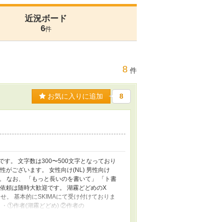
近況ボード
6
件
8
件
お気に入りに追加
8
。 文字数は300〜500文字となっており
がございます。 女性向け(NL) 男性向け
い。 なお、 「もっと長いのを書いて」 「ト書
依頼は随時大歓迎です。 湖霧どどめのX
ませ。 基本的にSKIMAにて受け付けておりま
・①作者(湖霧どどめ) ②作者の
 ・作者(湖霧どどめ)のXへの報告 ・商業利用含む