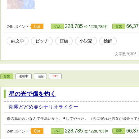
228,785
66,3
0pt
24h.ポイント
小説
位 / 228,785件
恋愛
純文学
ビッチ
短編
小説家
絵師
文字数 9,306
恋愛
連載中
長編
R15
星の光で傷を灼く
湖霧どどめ＠シナリオライター
傷の舐め合いなんて生温いから、⚫︎してやった。 （恋に捩れた男女が出会って
228,785
66,3
0pt
24h.ポイント
小説
位 / 228,785件
恋愛