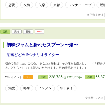
恋愛
友情
失恋
京都
ワンナイトラブ
近
文字数 8,043
恋愛
完結
長編
R18
初味ジャムと折れたスプーン〜焔〜
湖霧どどめ＠シナリオライター
初めて焦がした、この心。 あなたと居れば、その痛みも愛おしい。 （「初味
き、どちらとしてもお読みいただけます。 性的表現あります。）
228,785
66,3
0pt
24h.ポイント
小説
位 / 228,785件
恋愛
溺愛
略奪
イケメン
年下男子
文字数 12,238