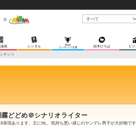
Web
稿漫画
レンタル
絵本ひろば
ビジ
コンテンツ大賞
コンテンツ
湖霧どどめ＠シナリオライター
18表現あります。主にNL。気持ち悪い感じのヤンデレ男子が大好物で