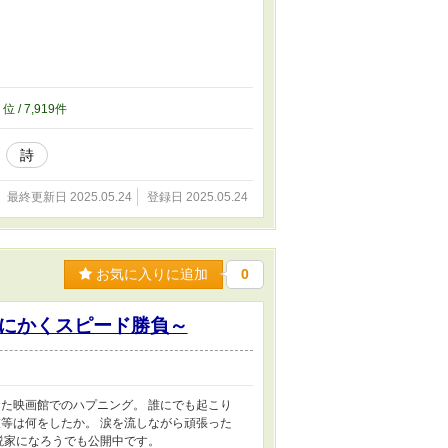
9
位 / 7,919件
詩
最終更新日 2025.05.24
登録日 2025.05.24
お気に入りに追加
0
にかくスピード勝負～
た映画館でのハプニング。 誰にでも起こり
等は何をしたか。 涙を流しながら頑張った
説家になろうでも公開中です。