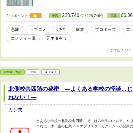
228,746
66,3
0pt
24h.ポイント
小説
位 / 228,746件
恋愛
恋愛
ラブコメ
現代
家族
プロポーズ
ニ
コメディー風
元ネタ有り
文字数 2,532
児童書・童話
完結
ｼｮｰﾄｼｮｰﾄ
北側校舎四階の秘密 ―よくある学校の怪談…じ
れない！―
カシ夫
とある小学校の北側校舎四階。 そこは六年生のフロア。 い
それは一体、誰の仕業？ ※エブリスタ・カクヨム・小説家