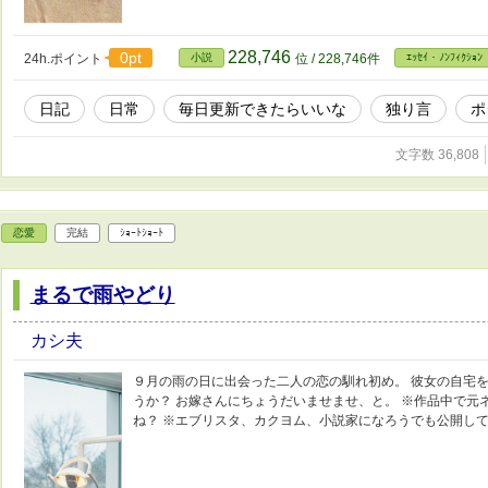
228,746
0pt
24h.ポイント
小説
位 / 228,746件
ｴｯｾｲ・ﾉﾝﾌｨｸｼｮﾝ
日記
日常
毎日更新できたらいいな
独り言
ポ
文字数 36,808
恋愛
完結
ｼｮｰﾄｼｮｰﾄ
まるで雨やどり
カシ夫
９月の雨の日に出会った二人の恋の馴れ初め。 彼女の自宅
うか？ お嫁さんにちょうだいませませ、と。 ※作品中で元
ね？ ※エブリスタ、カクヨム、小説家になろうでも公開し