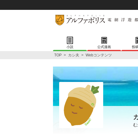
小説
公式漫画
投
TOP
>
カシ夫
>
Webコンテンツ
む