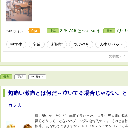
228,746
7,91
0pt
24h.ポイント
小説
位 / 228,746件
青春
中学生
卒業
断捨離
つぶやき
人生リセット
文字数 234
青春
完結
ｼｮｰﾄｼｮｰﾄ
超痛い激痛とは何だ～泣いてる場合じゃない。と
カシ夫
痛い思いをしたけど、無事で良かった。 大学生三人組に起き
得るどうってことないハプニングのはずなのに。 そのとき彼
彼等。 あなたはできますか？ ※エブリスタ・カクヨム・小