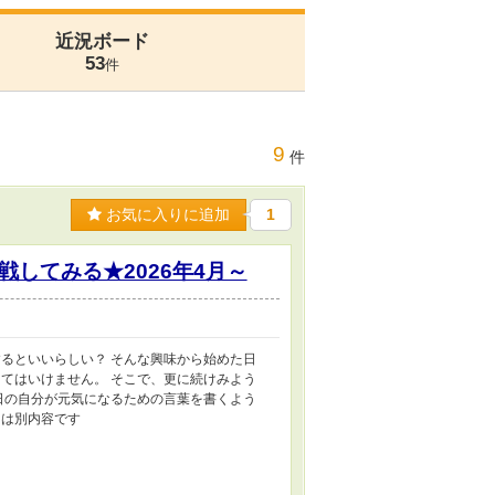
近況ボード
53
件
9
件
お気に入りに追加
1
してみる★2026年4月～
るといいらしい？ そんな興味から始めた日
てはいけません。 そこで、更に続けみよう
日の自分が元気になるための言葉を書くよう
とは別内容です