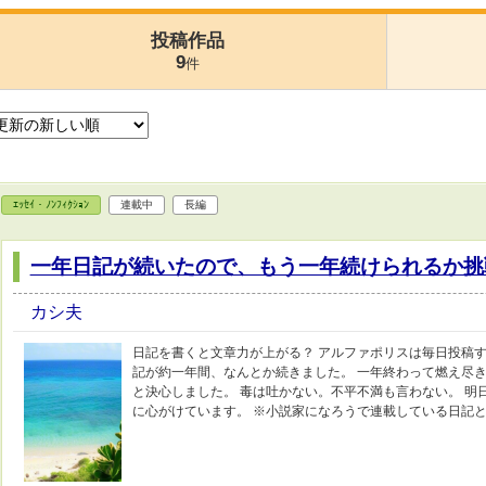
投稿作品
9
件
ｴｯｾｲ・ﾉﾝﾌｨｸｼｮﾝ
連載中
長編
一年日記が続いたので、もう一年続けられるか挑戦
カシ夫
日記を書くと文章力が上がる？ アルファポリスは毎日投稿す
記が約一年間、なんとか続きました。 一年終わって燃え尽き
と決心しました。 毒は吐かない。不平不満も言わない。 明
に心がけています。 ※小説家になろうで連載している日記