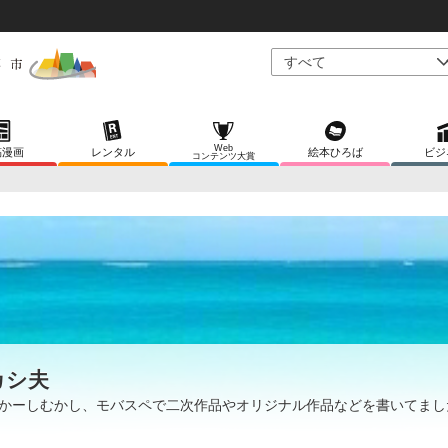
Web
稿漫画
レンタル
絵本ひろば
ビジ
コンテンツ大賞
カシ夫
かーしむかし、モバスペで二次作品やオリジナル作品などを書いてまし