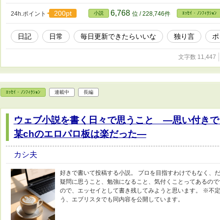
6,768
200pt
24h.ポイント
小説
位 / 228,746件
ｴｯｾｲ・ﾉﾝﾌｨｸｼｮﾝ
日記
日常
毎日更新できたらいいな
独り言
ポ
文字数 11,447
ｴｯｾｲ・ﾉﾝﾌｨｸｼｮﾝ
連載中
長編
ウェブ小説を書く日々で思うこと ―思い付きで
某chのエロパロ板は楽だった―
カシ夫
好きで書いて投稿する小説。 プロを目指すわけでもなく、だ
疑問に思うこと、勉強になること、気付くことってあるので
ので、エッセイとして書き残してみようと思います。 ※不定
う、エブリスタでも同内容を公開しています。