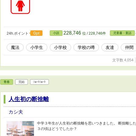
228,746
0pt
24h.ポイント
小説
位 / 228,746件
児童書・童話
魔法
小学生
小学校
学校の噂
友達
仲間
文字数 4,054
青春
完結
ｼｮｰﾄｼｮｰﾄ
人生初の断捨離
カシ夫
中学３年生が人生初の断捨離を思いつきました。 断捨離した
３の頃はどうでしたか？