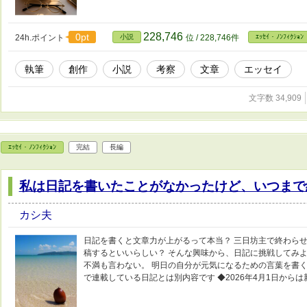
228,746
0pt
24h.ポイント
小説
位 / 228,746件
ｴｯｾｲ・ﾉﾝﾌｨｸｼｮﾝ
執筆
創作
小説
考察
文章
エッセイ
文字数 34,909
ｴｯｾｲ・ﾉﾝﾌｨｸｼｮﾝ
完結
長編
私は日記を書いたことがなかったけど、いつまで
カシ夫
日記を書くと文章力が上がるって本当？ 三日坊主で終わらせ
稿するといいらしい？ そんな興味から、日記に挑戦してみよ
不満も言わない。 明日の自分が元気になるための言葉を書く
で連載している日記とは別内容です ◆2026年4月1日から