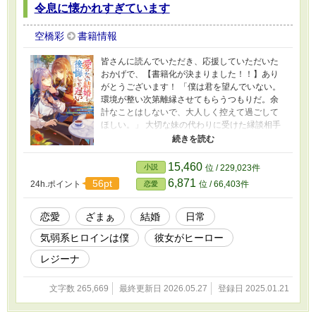
令息に懐かれすぎています
空橋彩
書籍情報
皆さんに読んでいただき、応援していただいた
おかげで、【書籍化が決まりました！！】あり
がとうございます！ 「僕は君を望んでいない。
環境が整い次第離縁させてもらうつもりだ。余
計なことはしないで、大人しく控えて過ごして
ほしい。」 大切な妹の代わりに受けた縁談相手
に、言われた言葉はとても受け入れられる言葉
ではなかった。 そのトゲトゲしい言葉と、毒々
しい態度とは裏腹に、美しく儚い婚約者、シリ
15,460
小説
位 / 229,023件
ル・トラティリアは実は聡明で有能な男であっ
6,871
56pt
24h.ポイント
位 / 66,403件
恋愛
た。 彼の心の傷を癒すことはできないが、一度
売られた喧嘩（ただの婚約話）を、私から降り
ることはできない。とシーラ・ブライトンは細
恋愛
ざまぁ
結婚
日常
かいことなど気にせずシリルの了承を得ず、勝
気弱系ヒロインは僕
彼女がヒーロー
手に婚約者となった。 辺境伯領で鍛えられた精
神と腕力でシリルが抱える闇をバッサバッサと
レジーナ
切り捨てていく。 そんな、最強ヒーロー（シー
ラ・ブライトン）な婚約者に振り向いて欲しく
文字数 265,669
最終更新日 2026.05.27
登録日 2025.01.21
てバタバタする気弱系ヒロイン（シリル・トラ
ティリア）がわちゃわちゃしたり、シリアスし
たりするお話。 完全創作、妄想のため不快な内