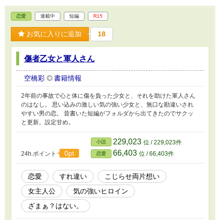
容もあるかもしれませんが、私の好きなものを
恋愛
連載中
短編
R15
詰め込んでありますので、ご理解とご協力をお
願い申し上げます。 最後に一つよろしいです
お気に入りに追加
18
か？あらすじ難しすぎです。本編より悩んで書
いております。 この度、『奨励賞』をいただく
事ができました。これも全て、応援して読んで
傷者乙女と軍人さん
くださり、投票してくださった皆様のおかげで
す。ありがとうございます！
空橋彩
書籍情報
2年前の事故で心と体に傷を負った少女と、それを助けた軍人さん
のはなし。 思い込みの激しい気の強い少女と、無口な勘違いされ
やすい男の恋。 昔書いた短編がフォルダから出てきたのでサクッ
と更新。設定甘め。
229,023
小説
位 / 229,023件
66,403
0pt
24h.ポイント
位 / 66,403件
恋愛
恋愛
すれ違い
こじらせ両片想い
女主人公
気の強いヒロイン
ざまぁ？はない。