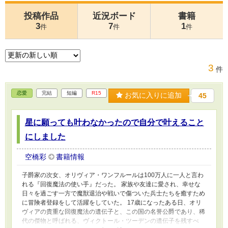
投稿作品
近況ボード
書籍
3
7
1
件
件
件
3
件
恋愛
完結
短編
R15
お気に入りに追加
45
星に願っても叶わなかったので自分で叶えること
にしました
空橋彩
書籍情報
子爵家の次女、オリヴィア・ワンフルールは100万人に一人と言わ
れる『回復魔法の使い手』だった。 家族や友達に愛され、幸せな
日々を過ごす一方で魔獣退治や戦いで傷ついた兵士たちを癒すため
に冒険者登録をして活躍をしていた。 17歳になったある日、オリ
ヴィアの貴重な回復魔法の遺伝子と、この国の名誉公爵であり、稀
代の傑物と呼ばれる、ヴィクトール・ツーデンの遺伝子を残すべ