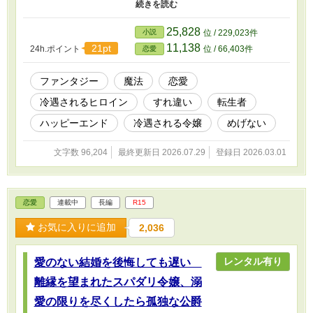
く、国王より勅命がくだされる。 国のため、家族のためにと思い
ヴィクトールの元へと嫁ぐ決心をする。 しかし、ヴィクトールは
結婚式ではベールすら上げず、もちろん初夜も訪れはない。 食事
25,828
小説
位 / 229,023件
も別で、すれ違っても挨拶もしない。 主人が冷遇する女主人程立
11,138
21pt
24h.ポイント
位 / 66,403件
恋愛
場が弱いものはなく、使用人達からも辛く当たられる事になったオ
リヴィアは星に願う。 『どうか、少しでも私を受け入れてくださ
いますように。』 しかしオリヴィアの願いは叶う事なく、冷遇は
ファンタジー
魔法
恋愛
さらに続き、離れへと追いやられてしまう。 誰も助けてくれない
冷遇されるヒロイン
すれ違い
転生者
なら自分で道を切り開くのみ、とやられたらただでは起きない逞し
さを発揮して、この現状から抜け出そうとする、たくましい子爵令
ハッピーエンド
冷遇される令嬢
めげない
嬢のお話。 ファンタジー創作のご都合主義。 細かい事は気にする
な！の精神で書いててます。 間違っている事だらけだけど、この
文字数 96,204
最終更新日 2026.07.29
登録日 2026.03.01
お話の世界はそうなんだ、と流してください。 3話まではほぼ説明
回。4話から主人公視点で物語が動き始めます。 以前投稿したもの
を大幅に見直し、改稿しています。少しでも読みやすく楽しんでい
ただけるようにしました。
恋愛
連載中
長編
R15
お気に入りに追加
2,036
レンタル有り
愛のない結婚を後悔しても遅い
離縁を望まれたスパダリ令嬢、溺
愛の限りを尽くしたら孤独な公爵