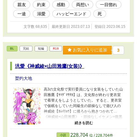
語。 緋禄side【全5章】 咲輝side【全5章】 全
親友
約束
感動
両想い
一目惚れ
10章 ・BL ・同級生 ・純愛 ・一途 ・両思い ・
一途
溺愛
ハッピーエンド
死
切ない ・死 ・辛くないハッピーエンド
文字数 68,635
最終更新日 2023.07.13
登録日 2023.06.15
BL
完結
短編
R18
お気に入りに追加
3
汎愛《神威綾×山田雅鷹(女装)》
槊灼大地
高3の文化祭で実行委員になり女装をしていた山
田雅鷹【ﾔﾏﾀﾞﾏｻﾀｶ】は、文化祭が終わり更衣室
で着替えをしようとしていた。 すると、更衣室
で仮眠をしていた同級生の節操なしで遊び人の
神威綾【ｶﾑｲﾘｮｳ】に後ろから抱きつかれて…
《神威綾×山田雅鷹》 ・節操なしイケメン×腹黒
金持ち ・雑食CP ・同級生 ・コスプレ ・デバガ
メ ・無理矢理 ・拘束 ・ほぼエロ 全５ページ ※
本CPの哀沢×雅鷹以外を見たく無い方はUターン
228,704
小説
位 / 228,704件