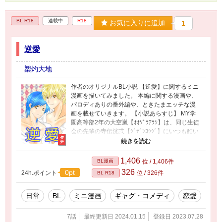
BL R18
連載中
R18
お気に入りに追加
1
逆愛
槊灼大地
作者のオリジナルBL小説 【逆愛】に関するミニ
漫画を描いてみました。 本編に関する漫画や、
パロディありの番外編や、ときたまエッチな漫
画を載せていきます。 【小説あらすじ】 MY学
園高等部2年の大空嵐【ｵｵｿﾞﾗｱﾗｼ】は、同じ生徒
会の先輩の寺伝洸弍【ｼﾞﾃﾞﾝｺｳｼﾞ】にいつも酷い
扱いをされていた。 そのことを親友に相談した
ら「犯してみればいいじゃん」とアドバイスさ
れて、実行することにしたが… 小説は完結済
1,406
BL漫画
位 / 1,406件
み。
326
0pt
24h.ポイント
位 / 326件
BL R18
日常
BL
ミニ漫画
ギャグ・コメディ
恋愛
7話
最終更新日 2024.01.15
登録日 2023.07.28