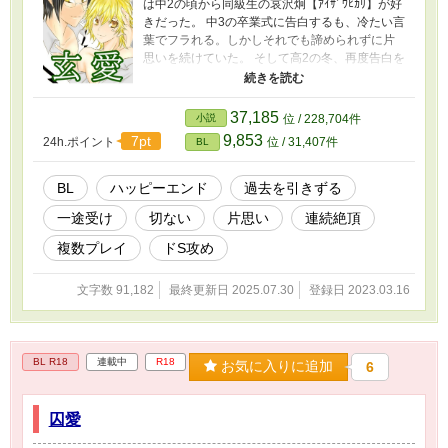
は中2の頃から同級生の哀沢炯【ｱｲｻﾞﾜﾋｶﾘ】が好
きだった。 中3の卒業式に告白するも、冷たい言
葉でフラれる。しかしそれでも諦められずに片
思いを続けていた。 そして高2の冬、再度告白を
するがまた冷たい言葉で突き放される。 「諦め
るから、抱いて欲しい」と泣きながらお願いす
るが… クールな黒髪眼鏡×ワガママ腹黒御曹司の
37,185
小説
位 / 228,704件
恋愛事情。 第一部【高校生編全6章】 第二部
9,853
7pt
24h.ポイント
位 / 31,407件
BL
【大学生編全6章】 を予定してます。 【玄愛】
・片思い ・切ない ・一途 ・過去を引きずる
【玄愛Ⅱ】 ・仮契約 ・複数 ・ドS ・媚薬 ・連
BL
ハッピーエンド
過去を引きずる
続絶頂 ・ハッピーエンド 【玄愛Ⅲー文化祭編
一途受け
切ない
片思い
連続絶頂
ー】 ・ケンカ→仲直り ・嫉妬 ・女装 ・保健室
・溺愛 ・ドS ・甘々
複数プレイ
ドS攻め
文字数 91,182
最終更新日 2025.07.30
登録日 2023.03.16
BL R18
連載中
R18
お気に入りに追加
6
囚愛