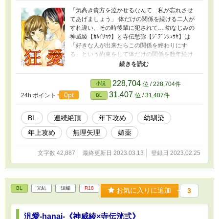
「気高き貴方を泣かせるなんて…私が忘れさせ
てあげましょう」 体だけの関係を続ける二人が
すれ違い、その時後輩に犯されて… 幼なじみの
神威綾【ｶﾑｲﾘｮｳ】と寺伝愁弥【ｼﾞﾃﾞﾝｼｭｳﾔ】は
「好きな人が出来たらこの関係を終わりにす
る」という約束をして体だけの関係を数年続け
ていた。 お互い好きなのにすれ違い、その時愁
弥が生徒会の後輩足利槞唯【ｱｼｶｶﾞﾙｲ】に犯され
て… ・幼なじみ×幼なじみ ・後輩×先輩 ・拘束
228,704
小説
位 / 228,704件
・体だけの関係 ・すれ違い ・無理矢理 ・切ない
31,407
0pt
24h.ポイント
位 / 31,407件
BL
→幸終 ・攻めが受け ・媚薬ローション 全6章予
定です。 5章6章は私の変態要素を織り混ぜたも
のにしようと楽しく書いてます。
BL
連続絶頂
年下攻め
幼馴染
年上攻め
無理矢理
媚薬
文字数 42,887
最終更新日 2023.03.13
登録日 2023.02.25
BL
完結
短編
R18
お気に入りに追加
3
汎愛-hanai-《神威綾×寺伝洸弍》