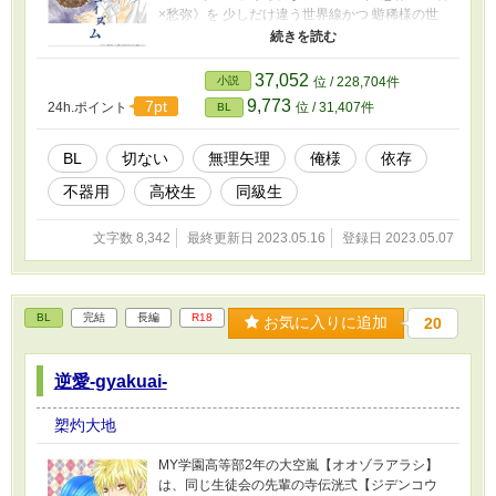
×愁弥》を 少しだけ違う世界線かつ 蝣稀様の世
界観で執筆したオムニバス作品 執筆:蝣稀様 イラ
スト:槊灼大地 【掴めない雲】《ルイ×愁弥》 ・
後輩(生徒会会計)×先輩(生徒会長) ・自慰 ・無理
37,052
小説
位 / 228,704件
矢理 ・片思い 【エゴイズム】《綾×愁弥》 ・幼
9,773
7pt
24h.ポイント
位 / 31,407件
BL
なじみ ・高校生 ・強制自慰 ・無理矢理 ・純粋/
一途/依存 受け ・ドS/強欲/鬼畜 攻め
BL
切ない
無理矢理
俺様
依存
不器用
高校生
同級生
文字数 8,342
最終更新日 2023.05.16
登録日 2023.05.07
BL
完結
長編
R18
お気に入りに追加
20
逆愛-gyakuai-
槊灼大地
MY学園高等部2年の大空嵐【オオゾラアラシ】
は、同じ生徒会の先輩の寺伝洸弍【ジデンコウ