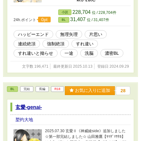
と、竜の死を受け入れ見守るハルカ。 そんな二
人の同棲生活が始まって―… 人気バンドマン同
228,704
小説
位 / 228,704件
士の不器用な長編恋愛物語。 両side【全7章】
31,407
0pt
24h.ポイント
位 / 31,407件
BL
※第4章と第6章は性描写が無理矢理、かなり激
しめです。苦手な方はご注意してください。
ハッピーエンド
無理矢理
片思い
連続絶頂
強制絶頂
すれ違い
すれ違いと拗らせ
一途
洗脳
濃密BL
文字数 196,471
最終更新日 2025.10.13
登録日 2024.09.29
BL
完結
長編
R18
お気に入りに追加
28
玄愛-genai-
槊灼大地
2025.07.30 玄愛Ⅱ《神威綾side》追加しました
☆第一部完結しました☆ 山田雅鷹【ﾔﾏﾀﾞﾏｻﾀｶ】