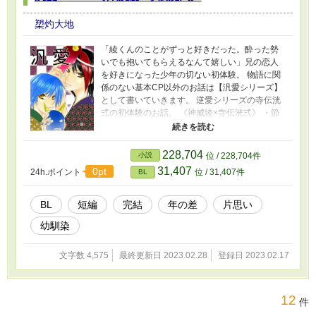
槊灼大地
「綾くんのことがずっと好きだった。酔った勢
いでも抱いてもらえるなんて嬉しい」兄の恋人
を好きになった少年の切ない初体験。 物語に関
係のない基本CP以外のお話は【汎愛シリーズ】
として書いていきます。 逆愛シリーズの寺伝洸
弍の初体験のお話。 《神威綾×寺伝洸弍》 ・節
操なしイケメン×総受年下 ・歳の差 ・幼なじみ
・初体験 ・ドS攻め×片思い受
228,704
小説
位 / 228,704件
31,407
0pt
24h.ポイント
位 / 31,407件
BL
BL
短編
完結
年の差
片思い
幼馴染
文字数 4,575
最終更新日 2023.02.28
登録日 2023.02.17
12
件