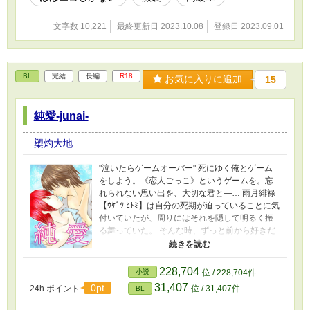
文字数 10,221
最終更新日 2023.10.08
登録日 2023.09.01
BL
完結
長編
R18
お気に入りに追加
15
純愛-junai-
槊灼大地
"泣いたらゲームオーバー" 死にゆく俺とゲーム
をしよう。《恋人ごっこ》というゲームを。忘
れられない思い出を、大切な君と―… 雨月緋禄
【ｳｹﾞﾂ ﾋﾄﾐ】は自分の死期が迫っていることに気
付いていたが、周りにはそれを隠して明るく振
る舞っていた。 そんな時、ずっと前から好きだ
った親友の前山咲輝【ﾏｴﾔﾏ ｻｷ】に「ゲームをし
よう」と持ちかけてキスをする。 "泣いたらゲー
ムオーバー"という条件を自ら出し《恋人ごっ
228,704
小説
位 / 228,704件
こ》というゲームが始まる。 日々お互いに惹か
31,407
0pt
24h.ポイント
位 / 31,407件
BL
れ合っていくが、残酷にも別れの時は着々と近
付いていき―… 切なくて優しい二人の純愛物