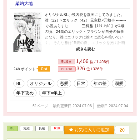
槊灼大地
オリジナルBL小説囚愛を漫画にしてみました。
雅（22）×エリック（42） 元主様×元執事 --------
-小説あらすじ---------- 三科雅【ﾐｼﾅ ﾐﾔﾋﾞ】が4歳
の頃、24歳のエリック・ブラウンが自分の執事
となり、雅はエリックに徐々に恋心を抱いてい
く。 そんな雅は15歳の夏、エリックを抱く計画
を立てるが失敗し、2年後にリベンジをするが
―… 20歳差の主様×美人執事の壮大な長編恋
愛。 【全4章】
1,406
BL漫画
位 / 1,406件
326
0pt
24h.ポイント
位 / 326件
BL R18
BL
オリジナル
恋愛
日常
年の差
溺愛
年下攻め
年下×年上
51ページ
最終更新日 2024.07.06
登録日 2024.07.04
BL
完結
長編
R18
お気に入りに追加
20