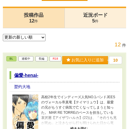
投稿作品
近況ボード
12
5
件
件
12
件
BL
連載中
長編
R18
お気に入りに追加
10
偏愛-henai-
槊灼大地
高校2年生でインディーズ人気NO.1バンドJEES
のヴォーカル帝真竜【テイマリュウ】は、最愛
の兄がもうすぐ病気で亡くなってしまうと知っ
た。 MAR RE TORREのベースを担当している
哀沢迥【アイザワハルカ】(22)は、「そのうち兄
が死ぬ」と泣きながら打ち明けられた日から竜
の相談相手になった。 「死にたい」と言う竜