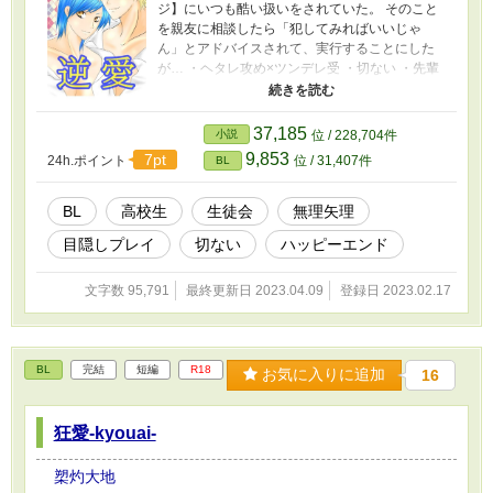
ジ】にいつも酷い扱いをされていた。 そのこと
を親友に相談したら「犯してみればいいじゃ
ん」とアドバイスされて、実行することにした
が… ・ヘタレ攻め×ツンデレ受 ・切ない ・先輩
×後輩 ・高校生 ・生徒会 ・無理矢理から始まる
恋 ・体の関係だけ ・媚薬 ・寝取られ ・目隠し
プレイ ・複数 ・すれ違い→ハッピーエンド
37,185
小説
位 / 228,704件
9,853
7pt
24h.ポイント
位 / 31,407件
BL
BL
高校生
生徒会
無理矢理
目隠しプレイ
切ない
ハッピーエンド
文字数 95,791
最終更新日 2023.04.09
登録日 2023.02.17
BL
完結
短編
R18
お気に入りに追加
16
狂愛-kyouai-
槊灼大地