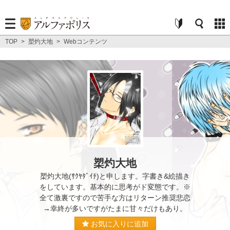
TOP
>
槊灼大地
>
Webコンテンツ
槊灼大地
槊灼大地(ｻｸﾔﾀﾞｲﾁ)と申します。字書き&絵描き
をしています。基本的に思考がド変態です。※
全て激裏ですので苦手な方はリターン推奨悲恋
→幸終が多いですがたまに甘々だけもあり。
お気に入りに追加