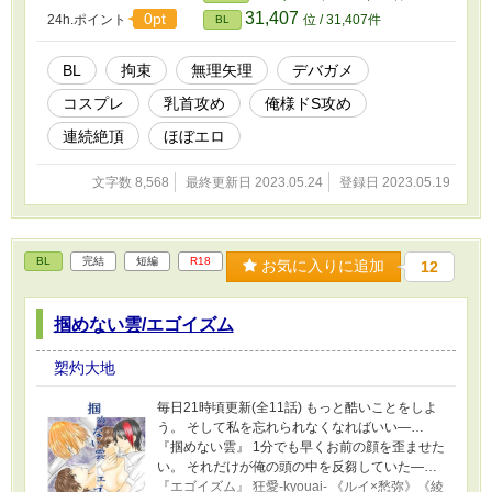
お願いいたします。
31,407
0pt
24h.ポイント
位 / 31,407件
BL
BL
拘束
無理矢理
デバガメ
コスプレ
乳首攻め
俺様ドS攻め
連続絶頂
ほぼエロ
文字数 8,568
最終更新日 2023.05.24
登録日 2023.05.19
BL
完結
短編
R18
お気に入りに追加
12
掴めない雲/エゴイズム
槊灼大地
毎日21時頃更新(全11話) もっと酷いことをしよ
う。 そして私を忘れられなくなればいい―…
『掴めない雲』 1分でも早くお前の顔を歪ませた
い。 それだけが俺の頭の中を反芻していた―…
『エゴイズム』 狂愛-kyouai- 《ルイ×愁弥》《綾