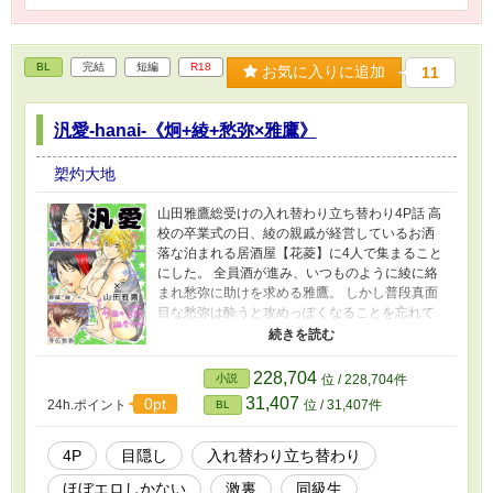
BL
完結
短編
R18
お気に入りに追加
11
汎愛-hanai-《炯+綾+愁弥×雅鷹》
槊灼大地
山田雅鷹総受けの入れ替わり立ち替わり4P話 高
校の卒業式の日、綾の親戚が経営しているお洒
落な泊まれる居酒屋【花菱】に4人で集まること
にした。 全員酒が進み、いつものように綾に絡
まれ愁弥に助けを求める雅鷹。 しかし普段真面
目な愁弥は酔うと攻めっぽくなることを忘れて
逆に襲われてしまう。 それを止めるわけでもな
く、ただ見続けている恋人の炯。 炯は愁弥に押
し倒されて愛撫されている雅鷹へ近付き、「も
228,704
小説
位 / 228,704件
っと楽しめよ」と目隠しをし、タイマーで1分間
31,407
0pt
24h.ポイント
位 / 31,407件
BL
誰のが挿入されているのか当てるゲームを始め
るが…
4P
目隠し
入れ替わり立ち替わり
ほぼエロしかない
激裏
同級生