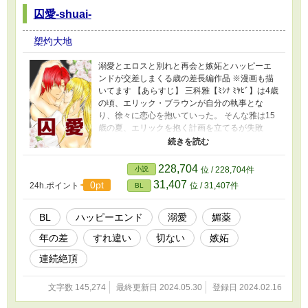
囚愛-shuai-
槊灼大地
溺愛とエロスと別れと再会と嫉妬とハッピーエ
ンドが交差しまくる歳の差長編作品 ※漫画も描
いてます 【あらすじ】 三科雅【ﾐｼﾅ ﾐﾔﾋﾞ】は4歳
の頃、エリック・ブラウンが自分の執事とな
り、徐々に恋心を抱いていった。 そんな雅は15
歳の夏、エリックを抱く計画を立てるが失敗
し、2年後にリベンジをするが―… 20歳差の主
様×美人執事の壮大な長編恋愛。 【イメージソン
グ】 Snow Man ●序章● Tic Tac Toe ●第1章●
228,704
小説
位 / 228,704件
《雅side》/Party! Party! Party! 《テリー
31,407
0pt
24h.ポイント
位 / 31,407件
BL
side》/Infighter 《エリックside》/LOVE
TRIGGER ●第２章● 《雅side》/KISSIN’ MY
LIPS 《エリックside》/HYPNOSIS ●第3章●
BL
ハッピーエンド
溺愛
媚薬
《エリックside》/ミッドナイト・トレンディ
年の差
すれ違い
切ない
嫉妬
《雅side》/タペストリー 《アルベルト
side》/Two ●第4章● 《雅side》/This is LOVE
連続絶頂
《エリックside》/Brand New Smile
文字数 145,274
最終更新日 2024.05.30
登録日 2024.02.16