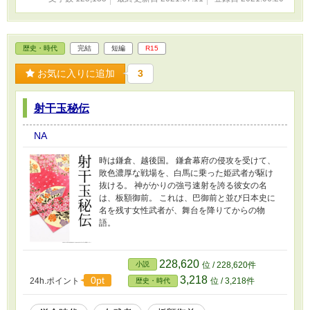
歴史・時代
完結
短編
R15
お気に入りに追加
3
射干玉秘伝
NA
時は鎌倉、越後国。 鎌倉幕府の侵攻を受けて、
敗色濃厚な戦場を、白馬に乗った姫武者が駆け
抜ける。 神がかりの強弓速射を誇る彼女の名
は、板額御前。 これは、巴御前と並び日本史に
名を残す女性武者が、舞台を降りてからの物
語。
228,620
小説
位 / 228,620件
3,218
0pt
24h.ポイント
位 / 3,218件
歴史・時代