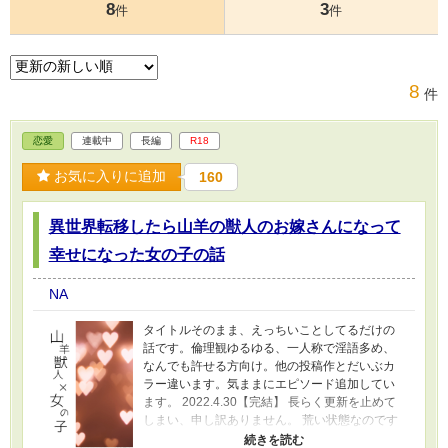
8
3
件
件
8
件
恋愛
連載中
長編
R18
お気に入りに追加
160
異世界転移したら山羊の獣人のお嫁さんになって
幸せになった女の子の話
NA
タイトルそのまま、えっちいことしてるだけの
話です。倫理観ゆるゆる、一人称で淫語多め、
なんでも許せる方向け。他の投稿作とだいぶカ
ラー違います。気ままにエピソード追加してい
ます。 2022.4.30【完結】 長らく更新を止めて
しまい、申し訳ありません。 荒い状態なのです
が、ふたりのエンディングをお知らせしたくて