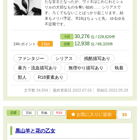
たな女王となったが、ヴィネはじわじわとシェ
リルの大切なものを奪い始め…… シリアスで
す。ろくでもないことばっかり起こります。結
末もメリバ予定。 R18はちょっと先。 ゆるゆる
不定期です。
30,276
小説
位 / 228,620件
12,938
14pt
24h.ポイント
位 / 66,320件
恋愛
ファンタジー
シリアス
残酷描写あり
暴力・流血描写あり
無理やり描写あり
執着
獣人
R18要素あり
文字数 34,554
最終更新日 2022.07.02
登録日 2022.05.29
恋愛
完結
長編
R18
お気に入りに追加
35
黒山羊と花の乙女