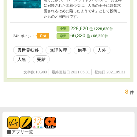
意ください。 ムーンライトノベルズに「異世界
に召喚された水着少女は、人魚の王子に監禁求
愛されるはめに陥ったようです」として投稿し
たものと同内容です。
228,620
小説
位 / 228,620件
66,320
0pt
24h.ポイント
位 / 66,320件
恋愛
異世界転移
無理矢理
触手
人外
人魚
完結
文字数 10,983
最終更新日 2021.05.31
登録日 2021.05.31
8
件
アプリ一覧