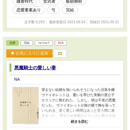
鎌倉時代
女武者
板額御前
恋愛要素あり
弓
完結
文字数 8,255
最終更新日 2021.06.03
登録日 2021.05.31
恋愛
完結
ｼｮｰﾄｼｮｰﾄ
R15
お気に入りに追加
22
悪魔騎士の愛しい妻
NA
望まない結婚を強いられそうになった没落令嬢
ヴァイオレットは、憂いを帯びた美貌の貴公子
エリックに救われた。 しかし、彼は不老の悪魔
だった。 ヴァイオレットが彼の横で胸を張って
いられる、若く美しい時間はあっと言う間に過
ぎ去った。 変わらぬ美貌のエリックに群がる女
たちへの嫉妬で、ヴァイオレットはやがて狂っ
ていく。 しかし、エリックはいつまでも優し