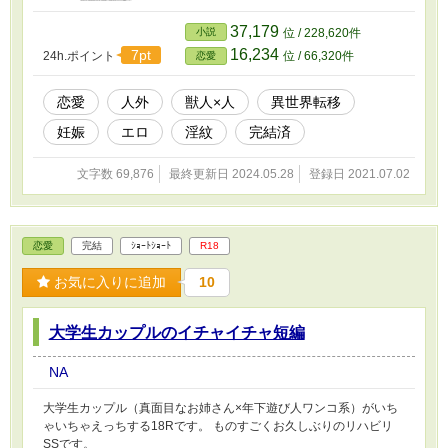
最終話まで更新しました。 2024.5.28【番外編】
創作のリハビリがてら、メモ帳に残っていたエ
37,179
小説
位 / 228,620件
リーとロイの番外編を少し直して追加。本編完
16,234
7pt
24h.ポイント
位 / 66,320件
恋愛
結からリアル2年ぶりなのに作者が一番驚いてま
す。 ①②の前後編の予定です。
恋愛
人外
獣人×人
異世界転移
妊娠
エロ
淫紋
完結済
文字数 69,876
最終更新日 2024.05.28
登録日 2021.07.02
恋愛
完結
ｼｮｰﾄｼｮｰﾄ
R18
お気に入りに追加
10
大学生カップルのイチャイチャ短編
NA
大学生カップル（真面目なお姉さん×年下遊び人ワンコ系）がいち
ゃいちゃえっちする18Rです。 ものすごくお久しぶりのリハビリ
SSです。