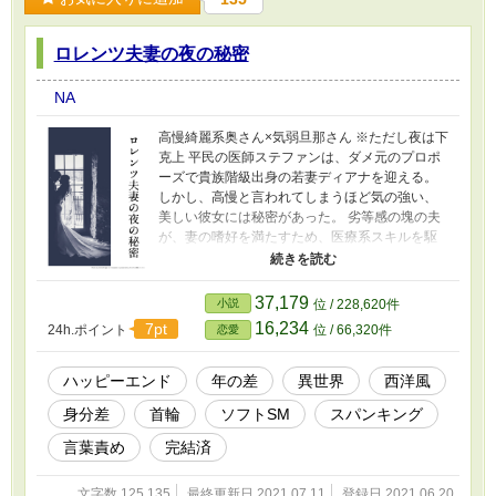
ロレンツ夫妻の夜の秘密
NA
高慢綺麗系奥さん×気弱旦那さん ※ただし夜は下
克上 平民の医師ステファンは、ダメ元のプロポ
ーズで貴族階級出身の若妻ディアナを迎える。
しかし、高慢と言われてしまうほど気の強い、
美しい彼女には秘密があった。 劣等感の塊の夫
が、妻の嗜好を満たすため、医療系スキルを駆
使してあれこれ頑張った結果、お互いにズブズ
ブに溺れていくお話。 愛あるソフトSM、ひたす
らイチャイチャし続けます。 全３０話で完結
37,179
小説
位 / 228,620件
済。 ムーンライトノベルズさんで『ロレンツ夫
16,234
7pt
24h.ポイント
位 / 66,320件
恋愛
妻の閨事情』として投稿したものを改題、一部
改稿しています（大筋は一緒です）
ハッピーエンド
年の差
異世界
西洋風
身分差
首輪
ソフトSM
スパンキング
言葉責め
完結済
文字数 125,135
最終更新日 2021.07.11
登録日 2021.06.20