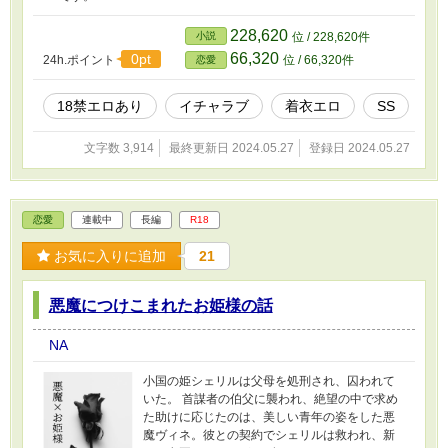
228,620
小説
位 / 228,620件
66,320
0pt
24h.ポイント
位 / 66,320件
恋愛
18禁エロあり
イチャラブ
着衣エロ
SS
文字数 3,914
最終更新日 2024.05.27
登録日 2024.05.27
恋愛
連載中
長編
R18
お気に入りに追加
21
悪魔につけこまれたお姫様の話
NA
小国の姫シェリルは父母を処刑され、囚われて
いた。 首謀者の伯父に襲われ、絶望の中で求め
た助けに応じたのは、美しい青年の姿をした悪
魔ヴィネ。彼との契約でシェリルは救われ、新