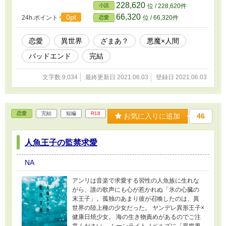
く、ヴァイオレットに愛を囁き続けて…… これ
228,620
小説
位 / 228,620件
は、悪魔に魅入られた女の物語。 および、召使
66,320
0pt
24h.ポイント
位 / 66,320件
恋愛
いによる蛇足。 ★ご注意ください★ バッドエン
ドのろくでもない話です。 最後に笑うのは悪魔
だけ。 一話1000字前後。 全９話で完結済。
恋愛
異世界
ざまあ？
悪魔×人間
バッドエンド
完結
文字数 9,034
最終更新日 2021.06.03
登録日 2021.06.03
恋愛
完結
短編
R18
お気に入りに追加
46
人魚王子の監禁求愛
NA
アンリは音楽で求愛する習性の人魚族に生れな
がら、誰の歌声にも心が惹かれぬ「氷の心臓の
末王子」。孤独のあまり彼が召喚したのは、異
世界の陸上種の少女だった。 ヤンデレ異形王子×
健康日焼少女。 海の生き物責めがあるのでご注