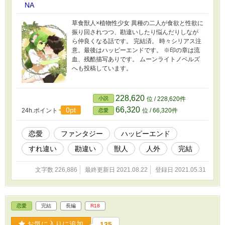
NA
草食獣人×植物性少女 異種の二人が食欲と性欲に
振り回されつつ、勘違いしたり悩んだりしなが
ら仲良くなる話です。 完結済。 時々シリアス注
意。最後はハッピーエンドです。 ※印の章は流
血、残酷描写ありです。 ムーンライトノベルズ
へも投稿しています。
228,620
小説
位 / 228,620件
66,320
0pt
24h.ポイント
位 / 66,320件
恋愛
恋愛
ファンタジー
ハッピーエンド
すれ違い
勘違い
獣人
人外
完結
文字数 226,886
最終更新日 2021.08.22
登録日 2021.05.31
恋愛
完結
長編
R18
お気に入りに追加
135