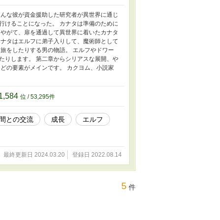
そんな彼が資金援助した研究者が異世界に通じ
行けることになった。 カナタは準備のために
 やがて、扉を通過して異世界に着いたカナタ
カナタはエルフに弟子入りして、魔術師として
旅をしたりする男の物語。 エルフやドワー
たりします。 第二章からシリアスな展開、や
どの要素がメインです。 カクヨム、小説家
1,584
位 / 53,295件
間との交流
成長
エルフ
最終更新日 2024.03.20
登録日 2022.08.14
5
件