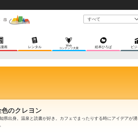
Web
稿漫画
レンタル
絵本ひろば
ビジ
コンテンツ大賞
金色のクレヨン
知県出身。温泉と読書が好き。カフェでまったりする時にアイデアが湧
。