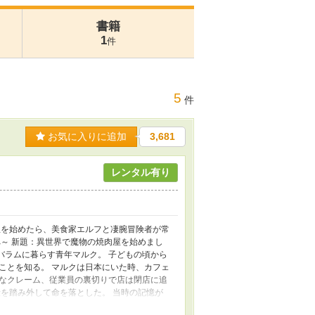
書籍
1
件
5
件
お気に入りに追加
3,681
レンタル有り
屋を始めたら、美食家エルフと凄腕冒険者が常
～ 新題：異世界で魔物の焼肉屋を始めまし
町バラムに暮らす青年マルク。 子どもの頃から
ことを知る。 マルクは日本にいた時、カフェ
なクレーム、従業員の裏切りで店は閉店に追
を踏み外して命を落とした。 当時の記憶が
を誓う。 そんな彼が思いついたのが焼肉屋だ