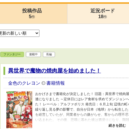
投稿作品
近況ボード
5
18
件
件
ファンタジー
連載中
長編
異世界で魔物の焼肉屋を始めました！
金色のクレヨン
書籍情報
おかげさまで書籍化が決定しました！ 旧題：異世界で焼肉
連になりました ～定休日にはレア食材を求めてダンジョンへ
た！ レーベル：アルファポリス 発売日：６月上旬 辺境の
繰り返し見る夢の影響で、自分が日本（地球）から転生した
を経営していたが、同業者からの嫌がらせ、客からの理不尽
い込まれた。 その後、悲嘆に暮れた彼は酒浸りになり、階段
復活した結果、マルクは今度こそ店を経営して成功すること