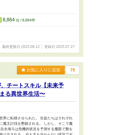
8,864
位 / 8,864件
最終更新日 2025.08.12
登録日 2025.07.27
お気に入りに追加
75
が、チートスキル【未来予
まる異世界生活〜
世界に転移させられた。 生徒たちはそれぞれ
に魔王討伐を懇願される。 しかし、そこで魔
、吉永海斗は危機的状況を予測する魔眼で難を
放り出される。 右も左も分からない状況でギ