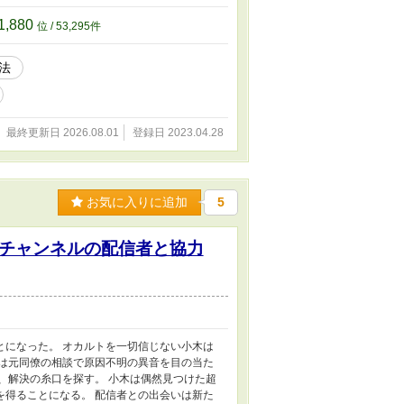
プンする。 焼肉をする文化がないため、そ
かれた美食家エルフや凄腕冒険者が店を訪れ
1,880
位 / 53,295件
、ありがとうございます。 他社の投稿サイト
法
最終更新日 2026.08.01
登録日 2023.04.28
お気に入りに追加
5
チャンネルの配信者と協力
とになった。 オカルトを一切信じない小木は
木は元同僚の相談で原因不明の異音を目の当た
、解決の糸口を探す。 小木は偶然見つけた超
を得ることになる。 配信者との出会いは新た