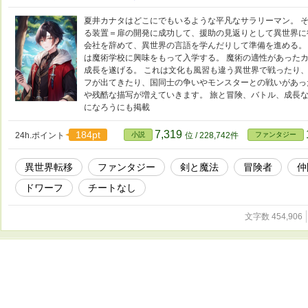
夏井カナタはどこにでもいるような平凡なサラリーマン。 
る装置＝扉の開発に成功して、援助の見返りとして異世界に
会社を辞めて、異世界の言語を学んだりして準備を進める。
は魔術学校に興味をもって入学する。 魔術の適性があった
成長を遂げる。 これは文化も風習も違う異世界で戦ったり、
フが出てきたり、国同士の争いやモンスターとの戦いがあっ
や残酷な描写が増えていきます。 旅と冒険、バトル、成長な
になろうにも掲載
7,319
184pt
24h.ポイント
小説
位 / 228,742件
ファンタジー
異世界転移
ファンタジー
剣と魔法
冒険者
仲
ドワーフ
チートなし
文字数 454,906