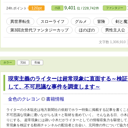
った。 マルクは冒険者をして資金を集めて、念願の店をオー
の斬新さから店は繁盛していった。 やがて、物珍しさに惹
9,401
120pt
24h.ポイント
小説
位 / 228,742件
ファンタジー
る。 HOTランキング１位になることができました！ 皆さま
にも掲載しています。
異世界転生
スローライフ
グルメ
冒険
剣と魔
第3回次世代ファンタジーカップ
ほのぼの
男性主人公
文字数 1,306,910
ホラー
完結
長編
現実主義のライターは超常現象に直面する～検証
して、不可思議な事件を調査します～
金色のクレヨン
書籍情報
ライターの小木聡史は地方新聞社の依頼でホラー特集に掲載する記事を書くこ
不可思議な現象に遭いながらも淡々と取材を進めていく。 そんなある日、小
りにする。 超常現象には疎い小木だがライターとしての情報収集力を駆使して
常現象を検証する動画チャンネルの配信者と出会い、元同僚の件について協力