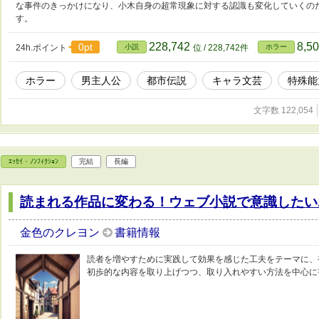
な事件のきっかけになり、小木自身の超常現象に対する認識も変化していくの
す。
228,742
8,5
0pt
24h.ポイント
小説
位 / 228,742件
ホラー
ホラー
男主人公
都市伝説
キャラ文芸
特殊能
文字数 122,054
ｴｯｾｲ・ﾉﾝﾌｨｸｼｮﾝ
完結
長編
読まれる作品に変わる！ウェブ小説で意識したい
金色のクレヨン
書籍情報
読者を増やすために実践して効果を感じた工夫をテーマに、
初歩的な内容を取り上げつつ、取り入れやすい方法を中心に