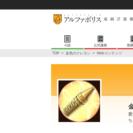
小説
公式漫画
投
TOP
>
金色のクレヨン
>
Webコンテンツ
愛
ち