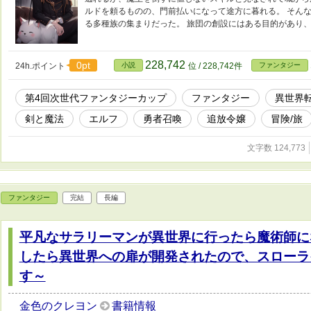
ルドを頼るものの、門前払いになって途方に暮れる。 そん
る多種族の集まりだった。 旅団の創設にはある目的があり
228,742
0pt
24h.ポイント
小説
位 / 228,742件
ファンタジー
第4回次世代ファンタジーカップ
ファンタジー
異世界
剣と魔法
エルフ
勇者召喚
追放令嬢
冒険/旅
文字数 124,773
ファンタジー
完結
長編
平凡なサラリーマンが異世界に行ったら魔術師に
したら異世界への扉が開発されたので、スローラ
す～
金色のクレヨン
書籍情報