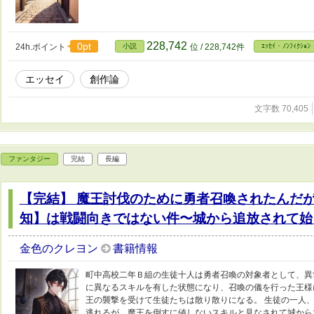
228,742
0pt
24h.ポイント
小説
位 / 228,742件
ｴｯｾｲ・ﾉﾝﾌｨｸｼｮﾝ
エッセイ
創作論
文字数 70,405
ファンタジー
完結
長編
【完結】 魔王討伐のために勇者召喚されたんだ
知】は戦闘向きではない件〜城から追放されて始
金色のクレヨン
書籍情報
町中高校二年Ｂ組の生徒十人は勇者召喚の対象者として、異
に異なるスキルを有した状態になり、召喚の儀を行った王様
王の襲撃を受けて生徒たちは散り散りになる。 生徒の一人
逃れるが、魔王を倒すに値しないスキルと見なされて城から