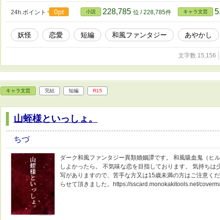
228,785
5
0pt
24h.ポイント
小説
位 / 228,785件
キャラ文芸
妖怪
恋愛
短編
和風ファンタジー
あやかし
文字数 15,156
キャラ文芸
完結
短編
R15
山蛭様といっしょ。
ちづ
ダーク和風ファンタジー異類婚姻譚です。 和風吸血鬼（ヒ
しよかったら。 不気味な恋を目指しております。 気持ちは
写がありますので、苦手な方又は15歳未満の方はご注意くだ
らせて頂きました。https://sscard.monokakitools.net/coverma