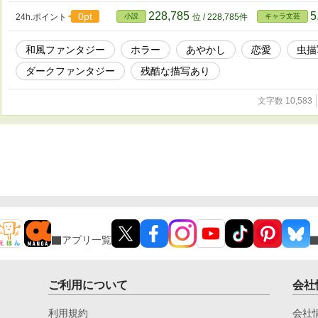
228,785
5
0pt
24h.ポイント
小説
位 / 228,785件
キャラ文芸
和風ファンタジー
ホラー
あやかし
恋愛
虫描
ダークファンタジー
残酷な描写あり
文字数 10,583
アプリ一覧
ご利用について
会社
利用規約
会社