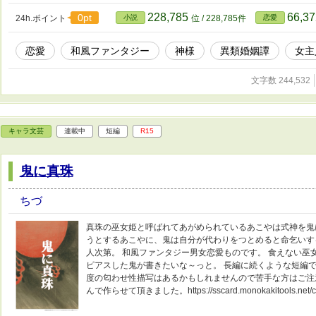
す。 カクヨムさん、ぴくしぶさんでも投稿しております。 企画
侶」（小説部門） https://www.pixiv.net/novel/cont
228,785
66,3
0pt
24h.ポイント
小説
位 / 228,785件
恋愛
の物語は、法律・法令に反する行為を容認・推奨するもので
恋愛
和風ファンタジー
神様
異類婚姻譚
女主
文字数 244,532
キャラ文芸
連載中
短編
R15
鬼に真珠
ちづ
真珠の巫女姫と呼ばれてあがめられているあこやは式神を鬼
うとするあこやに、鬼は自分が代わりをつとめると命乞いす
人次第。 和風ファンタジー男女恋愛ものです。 食えない巫
ピアスした鬼が書きたいな～っと。 長編に続くような短編で
度の匂わせ性描写はあるかもしれませんので苦手な方はご注
んで作らせて頂きました。https://sscard.monokakitools.net/co