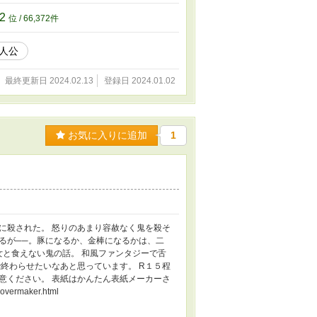
元様。 スキイチpixiv6月企画「神々の伴
est/kamigami 作中、未成年の飲酒表現がありますが、こ
72
位 / 66,372件
はありません。
人公
最終更新日 2024.02.13
登録日 2024.01.02
お気に入りに追加
1
に殺された。 怒りのあまり容赦なく鬼を殺そ
るが──。豚になるか、金棒になるかは、二
女と食えない鬼の話。 和風ファンタジーで舌
終わらせたいなあと思っています。 R１５程
意ください。 表紙はかんたん表紙メーカーさ
vermaker.html