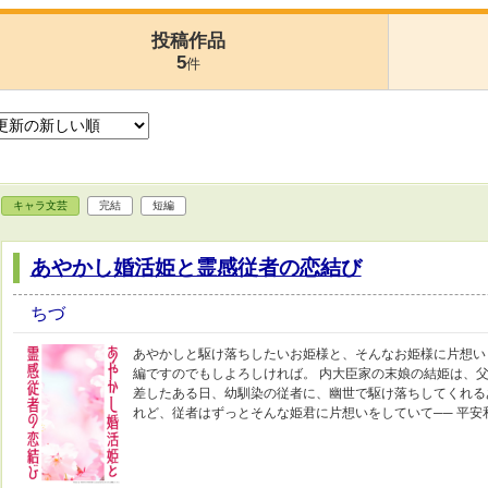
投稿作品
5
件
キャラ文芸
完結
短編
あやかし婚活姫と霊感従者の恋結び
ちづ
あやかしと駆け落ちしたいお姫様と、そんなお姫様に片想い
編ですのでもしよろしければ。 内大臣家の末娘の結姫は、
差したある日、幼馴染の従者に、幽世で駆け落ちしてくれる
れど、従者はずっとそんな姫君に片想いをしていて── 平