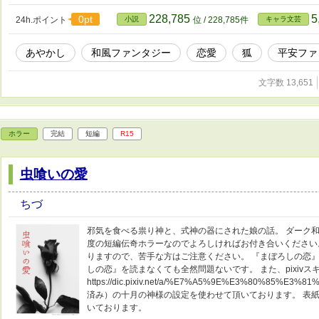
228,785
5
0pt
24h.ポイント
小説
位 / 228,785件
キャラ文芸
あやかし
和風ファンタジー
恋愛
狐
平安ファ
文字数 13,651
ホラー
完結
短編
R15
虫喰いの愛
ちづ
邪気を食べる祟り神と、式神の器にされた娘の話。 ダーク和
度の短編伝奇ホラーなのでよろしければお付き合いください
りますので、苦手な方はご注意ください。 『まぼろしの恋
しの恋』を読まなくても全然問題ないです。 また、pixiv
https://dic.pixiv.net/a/%E7%A5%9E%E3%80%85
済み）の十月の神様の設定を使わせて頂いております。 表
いております。