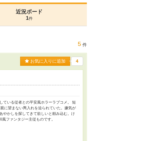
近況ボード
1
件
5
件
お気に入りに追加
4
している従者との平安風ホラーラブコメ。 短
父親に望まない輿入れを迫られていた。嫌気が
あやかしを探してきて欲しいと頼み込む。け
安和風ファンタジー主従ものです。