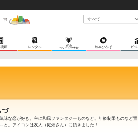
Web
稿漫画
レンタル
絵本ひろば
ビジ
コンテンツ大賞
ちづ
気味な恋が好き。主に和風ファンタジーものなど。年齢制限ものなど置
～と。アイコンは友人（庭畑さん）に頂きました！