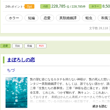
228,785
8,5
0pt
24h.ポイント
小説
位 / 228,785件
ホラー
ホラー
短編
恋愛
異類婚姻譚
蛆虫
和風
文字数 28,118
恋愛
完結
長編
R15
まぼろしの恋
ちづ
贄の望む姿になるカタチを持たない神様が、贄の死んだ想い
ンタジー異類婚姻譚です。もしくは、誰でもない誰かが、誰
二章『生贄たちの裏事情』 三章『神様を恋に落とす』 四章
全五章。 じれじれ、つかず離れず、胸キュン、こじれあい
しております。 表紙はかんたん表紙メーカーさんで作らせて頂
侶』に投稿している小説の細かい修正版です。 十二ヶ月に
して伴侶に捧げられるお題から。 六月の「見るものが望む