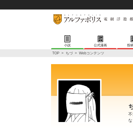
小説
公式漫画
投
TOP
>
ちづ
>
Webコンテンツ
不
な