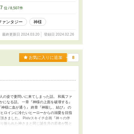
07
位 / 8,507件
ファンタジー
神様
最終更新日 2024.03.20
登録日 2024.02.26
お気に入りに追加
8
人の姿で妻問いに来てしまった話。 和風ファ
かになる話。 一章『神様の上面を破壊する』
『神様に血が通う』 終章『神殺し、結び』 の
、ヒロインに冷たいヒーローからの溺愛を目指
きました。 Pixivスキイチ企画『神々の伴
割り振られた神さまと同じ誕生月の若者が贄と
姿で現れる幻神」とその贄になる娘のお話で