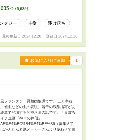
,635
位 / 5,635件
ンタジー
主従
駆け落ち
最終更新日 2024.12.28
登録日 2024.12.28
お気に入りに追加
1
風ファンタジー異類婚姻譚です。 三万字程
。 蛆虫などの虫の表現、若干の残酷描写があ
』終章で登場する蝕神さまの話です。『まぼろ
スキイチ企画『神々の伴侶』
%E3%81%AE%E4%BC%B4%E4%BE%B6（募集終了
紙はかんたん表紙メーカーさんより使わせて頂