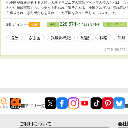
七王国が群雄割拠する大陸。大国ドラゴニアの軍師だった主人公のキバは、兵
わない無能軍師」のレッテルを貼られて追放される。小国アルザスに流れ着い
ら追放されてきた者たちを束ねて、七王国を次々に倒していくのだった。
228,574
0pt
24h.ポイント
小説
位 / 228,574件
ファンタジー
追放
ざまぁ
異世界戦記
戦記
戦略
知略
文字数 56,596
アプリ一覧
ご利用について
会社