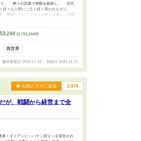
作り、 神々の言葉で神獣を創造し、 古代
軍と様々な人間にご主人様と慕われながら、
方、繁栄していくフェイの国とは違い、王国
繁栄を支えていたのはフェイの言術スキルだ
通をはかり、機械をプログラミングして自由
王国は機能不全に陥る。 フェイを追放した
53,244
位 / 53,244件
あった。 王都にモンスターが溢れ、敵国が
しいと、土下座して懇願するが、未開の地で
異世界
乱が起き、女王は奴隷の身分に落ちていくの
最終更新日 2020.11.19
登録日 2020.11.15
お気に入りに追加
2,976
だが、戦闘から経営まで全
勇者＞ダミアンに＜ハケン切り＞を宣告され