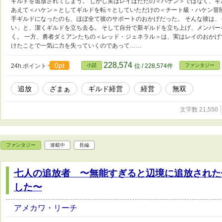
ギルドを追放されてしまう。 しかし実はレイはただの＜ハケン＞ではなく、
あえて＜ハケン＞としてギルドを転々としていただけの＜チート級・ハケン冒
手ギルドになったのも、ほぼ全て彼のサポートのおかげだった。 そんな彼は
い」と、潔くギルドを立ち去る。 そして自分で新ギルドを立ち上げ、メンバ
く。 一方、勇者ダミアンたちの＜レッド・ジェネラル＞は、実はレイのおかげ
けたことで一気に力を失っていくのであって……
228,574
0pt
24h.ポイント
小説
位 / 228,574件
ファンタジー
追放
ざまぁ
ギルド経営
経営
無双
文字数 21,550
ファンタジー
連載中
長編
七人の追放者 〜無能すぎると辺境に追放された
した〜
アメカワ・リーチ