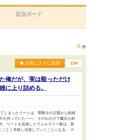
近況ボード
5
件
お気に入りに追加
234
た俺だが、実は殴っただけ
雄に上り詰める。
なってしまったリートは、聖騎士の父親から絶縁
力を持っていた――。 そのおかげで魔法も剣
一方、リートを追放したウェルズリー家は、異
とごとく失敗し没落していくことになる。 ※