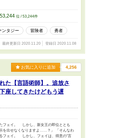
勇者への道を駆け上がっていた。 一方、レ
ブだったが、 努力もせず才能もない彼が後
53,244
位 / 53,244件
ァンタジー
冒険者
勇者
最終更新日 2020.11.20
登録日 2020.11.08
お気に入りに追加
4,256
れた【言語術師】。追放さ
下座してきたけどもう遅
たフェイ。 しかし、新女王の即位ととも
示を出せなくなりますよ……？」 「そんなわ
るフェイ。 しかし、フェイは、得意の“言