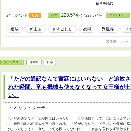
隷少女、淫乱すぎてゴミ扱いされた聖女とパーティーを組み、 気がつけば大
ノックス家を継いだのは、“神聖剣”のレアスキルを手に入れた異母弟のグラッ
継者になったことで、レノックス家は没落していくことになる。
228,574
0pt
24h.ポイント
小説
位 / 228,574件
ファンタジー
追放
ざまぁ
さすごしゅ
奴隷
異世界
フ
文字数 36,022
ファンタジー
連載中
長編
「ただの通訳なんて宮廷にはいらない」と追放さ
れた瞬間、竜も機械も使えなくなって女王様が土
い。
アメカワ・リーチ
「ただの通訳など、我が国にはいらない」 言語術師として、宮廷に仕えてい
に、未開の地への追放を言い渡される。 「私がいないと、ドラゴンや機械に指
けないでしょう！ 今だって何も困ってないわ！」 有無を言わさず追放され