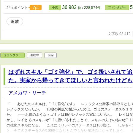
36,982
5
7pt
24h.ポイント
小説
位 / 228,574件
ファンタジー
追放
文字数 98,412
ファンタジー
連載中
長編
はずれスキル「ゴミ強化」で、ゴミ扱いされて追
た。実家から帰ってきてほしいと言われたけども
アメカワ・リーチ
「――あなたのスキルは、“ゴミ強化”です」 レノックス公爵家の跡取りとし
レノックスだったが、 18歳の神託で授かったのは、ゴミのステータスを１０
た。 ――お前のような＜ゴミ＞は我がレノックス家にはいらん。 レイは父
かし、レイとそのスキルが“ゴミ扱い”されたことで、スキルの力そのものが“ゴミ強
の強化スキルになる。 これによりレイのステータスは100倍に。 しかも＜
と、全てのステータスが100倍になりとんでもない魔法具になってしまう。 