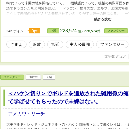
術”によって未開の地を開拓していく。 機械語によって、機械の兵隊軍団を
語でドラゴンたちと同盟を結ぶ。 ドラゴン、猫耳美女、エルフ、某国の将
こうして未開の地をどんどん発展させていき、やがて大陸一の国になる。 一
はどんどん没落していく。 女王はフェイのことを無能だと罵ったが、王国の
った。 “自動通訳”のおかげで、王国の人々は古代語を話すドラゴンと意思疎
に操ることができていたが、フェイがいなくなったことでそれができなくなり
228,574
0pt
24h.ポイント
小説
位 / 228,574件
ファンタジー
女王は、ようやくフェイを追放したのが間違いだと気がつくがすでに時遅しで
攻め行ってきて、女王は死にかける。 女王は、フェイに王国へ戻ってきてほ
ざまぁ
追放
宮廷
主人公最強
ファンタジー
の充実した日々を送っているフェイは全く取り合わない。 やがて王国では反
であった。
文字数 34,204
ファンタジー
連載中
長編
＜ハケン切り＞でギルドを追放された雑用係の俺
て学ばせてもらったので未練はない。
アメカワ・リーチ
大手ギルド＜レッド・ジェネラル＞の＜ハケン冒険者＞として働くレイは、＜