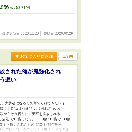
,856
位 / 53,244件
最終更新日 2020.11.20
登録日 2020.08.29
お気に入りに追加
1,386
放された俺が鬼強化され
う遅い。
て、大勇者になるため育てられてきたレイ・
倍にする“ゴミ強化”と言う外れスキルだっ
親からそう言われて実家を追放される。 し
化”で10倍になり、 10倍×10倍で100倍
ゴミ＞扱いされたものに“ゴミ強化”を使う
そしてレイは、クワガタと人間のキメラの奴