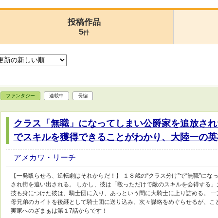
投稿作品
5
件
ファンタジー
連載中
長編
クラス「無職」になってしまい公爵家を追放され
でスキルを獲得できることがわかり、大陸一の英
アメカワ・リーチ
【一発殴らせろ、逆転劇はそれからだ！】 １８歳の“クラス分け”で“無職”に
され街を追い出される。 しかし、彼は「殴っただけで敵のスキルを会得する」
技も身につけた彼は、騎士団に入り、あっという間に大騎士に上り詰める。 
母兄弟のカイトを後継として騎士団に送り込み、次々謀略をめぐらせるが、こ
実家へのざまぁは第１7話からです！