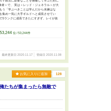
ギルド経営に必要なことを俯瞰して学ぶために
険者＞で、 実は＜レッド・ジェネラル＞が大
、もう「学ぶべきことは学んだから未練はな
ーを集め一気に大手ギルドへと成長させてい
でSランクに成長できたにすぎず、レイが抜
53,244
位 / 53,244件
最終更新日 2020.11.17
登録日 2020.11.08
お気に入りに追加
128
俺たちが集まったら無敵で