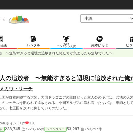
Web
稿漫画
レンタル
絵本ひろば
ビジ
コンテンツ大賞
者 〜無能すぎると辺境に追放された俺たちが集まったら無敵でした〜
人の追放者 〜無能すぎると辺境に追放された俺
メカワ・リーチ
王国が群雄割拠する大陸。大国ドラゴニアの軍師だった主人公のキバは、兵法の天
」のレッテルを貼られて追放される。小国アルザスに流れ着いたキバは、軍師とし
ねて、七王国を次々に倒していくのだった。
24h.ポイント
0pt
310
228,745
53,297
位 / 228,745件
位 / 53,297件
説
ファンタジー