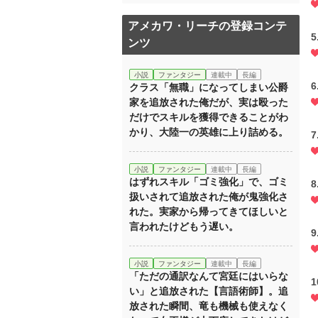
アメカワ・リーチの登録コンテ
5
ンツ
小説
ファンタジー
連載中
長編
6
クラス「無職」になってしまい公爵
家を追放された俺だが、実は殴った
だけでスキルを獲得できることがわ
かり、大陸一の英雄に上り詰める。
7
小説
ファンタジー
連載中
長編
はずれスキル「ゴミ強化」で、ゴミ
8
扱いされて追放された俺が鬼強化さ
れた。実家から帰ってきてほしいと
言われたけどもう遅い。
9
小説
ファンタジー
連載中
長編
「ただの通訳なんて宮廷にはいらな
1
い」と追放された【言語術師】。追
放された瞬間、竜も機械も使えなく