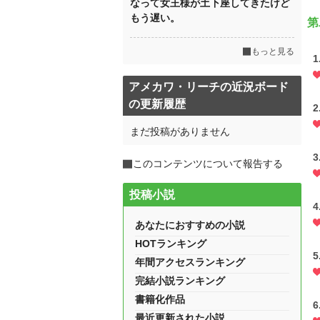
なって女王様が土下座してきたけど
もう遅い。
第
もっと見る
1
アメカワ・リーチの近況ボード
の更新履歴
2
まだ投稿がありません
3
このコンテンツについて報告する
投稿小説
4
あなたにおすすめの小説
HOTランキング
5
年間アクセスランキング
完結小説ランキング
書籍化作品
6
最近更新された小説