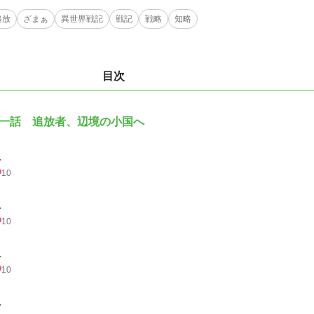
追放
ざまぁ
異世界戦記
戦記
戦略
知略
目次
一話 追放者、辺境の小国へ
.
10
.
10
.
10
.