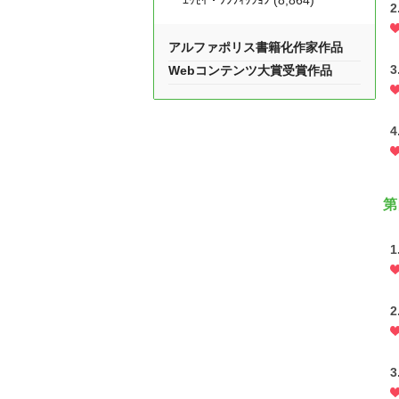
ｴｯｾｲ・ﾉﾝﾌｨｸｼｮﾝ (8,864)
2
アルファポリス書籍化作家作品
3
Webコンテンツ大賞受賞作品
4
第
1
2
3