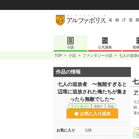
小説
公式漫画
投
TOP
>
小説
>
ファンタジー小説
>
七人の追放
作品の情報
七
七人の追放者 〜無能すぎると
辺境に追放された俺たちが集ま
ア
ったら無敵でした〜
七
ファンタジー
連載中
長編
師
束
お気に入り追加
お気に入り
128
小