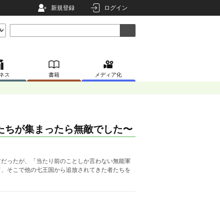
新規登録
ログイン
ネス
書籍
メディア化
たちが集まったら無敵でした〜
才だったが、「当たり前のことしか言わない無能軍
て、そこで他の七王国から追放されてきた者たちを