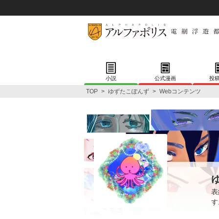
小説
公式漫画
投
TOP
>
ゆずたこぽんず
>
Webコンテンツ
表
す