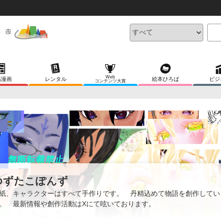
Web
稿漫画
レンタル
絵本ひろば
ビジ
コンテンツ大賞
ゆずたこぽんず
紙、キャラクターはすべて手作りです。 丹精込めて物語を創作してい
。 最新情報や創作活動はXにて呟いております。