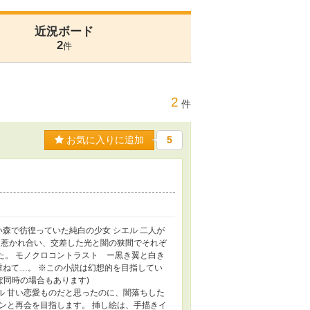
近況ボード
2
件
2
件
お気に入りに追加
5
い森で彷徨っていた純白の少女 シエル 二人が
、惹かれ合い、交差した光と闇の狭間でそれぞ
た。 モノクロコントラスト ー黒き翼と白き
重ねて…。 ※この小説は幻想的を目指してい
ほぼ同時の場合もあります)
 ネタで考えたタイトル 甘い恋愛ものだと思ったのに、闇落ちした
ンと再会を目指します。 挿し絵は、手描きイ