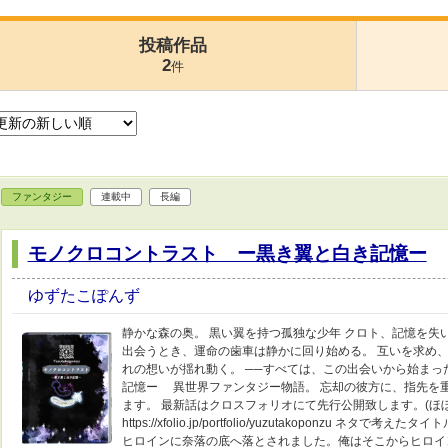
投稿作品
2
件
ファンタジー
連載中
長編
モノクロコントラスト ー黒き翼と白き記憶ー
ゆずたこぽんず
静かな森の奥。 黒い翼を持つ孤独な少年 クロト、記憶を失
出会うとき、運命の歯車は静かに回り始める。 互いを求め
れの想いが揺れ動く。 ──すべては、この出会いから始まっ
記憶ー 異世界ファンタジー物語。 忘却の彼方に、指先を
ます。 最新話はクロスフォリオにて先行公開致します。(
https://xfolio.jp/portfolio/yuzutakoponzu
ヒロインに奈落の底へ落とされました。俺はそこからヒロイ