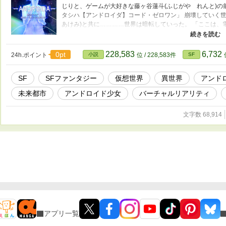
じりと、ゲームが大好きな藤ヶ谷蓮斗(ふじがや れんと)の
タシハ【アンドロイダ】コード・ゼロワン」 崩壊していく
あけみ)と共に…………世界は暗転していった。 「ここは、
楽園」 仮想と現実の狭間で、機械たちが追い求める禁断の
を、思い出したいだけなのだ………… 未来型、SFファンタジ
幕………… お前の中に、“ココロ”は存
228,583
6,732
0pt
24h.ポイント
小説
位 / 228,583件
SF
ル 無理のある設定の未来へたどり着いた俺は、ココロを持
帰れません。
SF
SFファンタジー
仮想世界
異世界
アンド
未来都市
アンドロイド少女
バーチャルリアリティ
文字数 68,914
アプリ一覧