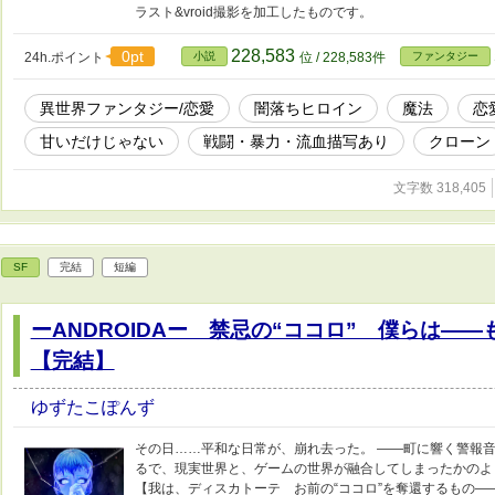
ラスト&vroid撮影を加工したものです。
228,583
0pt
24h.ポイント
小説
位 / 228,583件
ファンタジー
異世界ファンタジー/恋愛
闇落ちヒロイン
魔法
恋
甘いだけじゃない
戦闘・暴力・流血描写あり
クローン
文字数 318,405
SF
完結
短編
ーANDROIDAー 禁忌の“ココロ” 僕らは
【完結】
ゆずたこぽんず
その日……平和な日常が、崩れ去った。 ――町に響く警報
るで、現実世界と、ゲームの世界が融合してしまったかの
【我は、ディスカトーテ お前の“ココロ”を奪還するもの――