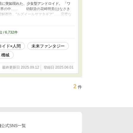
前に突如現れた、少女型アンドロイド。 「ワ
世界の中…… 幼馴染の花崎明美(はなさき
電解都市、“ルズイールサマタギア”……完璧な
“ココロ” ――私はただ…………愛する人
ー小説「ANDOROIDA」ここに開
在しているか？ なろう系タイト
位 / 6,732件
ったアンドロイドと共に、未来を破壊しないと
ロイド×人間
未来ファンタジー
機械
最終更新日 2025.09.12
登録日 2025.06.01
2
件
公式SNS一覧