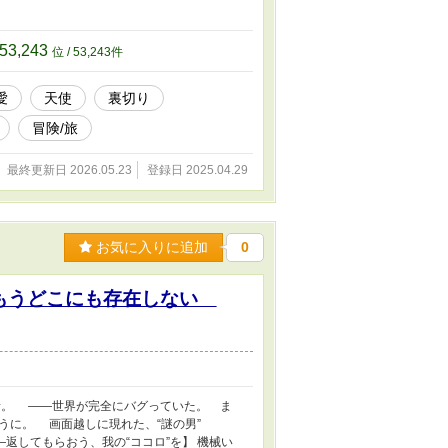
53,243
位 / 53,243件
愛
天使
裏切り
冒険/旅
最終更新日 2026.05.23
登録日 2025.04.29
お気に入りに追加
0
――もうどこにも存在しない
音。 ――世界が完全にバグっていた。 ま
ように。 画面越しに現れた、“謎の男”
返してもらおう、我の“ココロ”を】 機械い