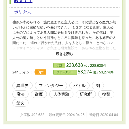
殺す！！
ポリ 外丸
強さが求められる一族に産まれた主人公は、その源となる魔力が無
いがゆえに過酷な扱いを受けてきた。 １２才になる直前、主人公
は実の父によってある人間に身柄を受け渡される。 その者は、主
人公の魔力無しという特殊なところに興味を持った、ある施設の人
間だった。 連れて行かれた先は、人を人として扱うことのないマ
ッドサイエンティストが集まる研究施設で、あらゆる生物を使った
実験を行っていた。 主人公も度重なる人体実験によって、人とし
ての原型がなくなるまで使い潰された。 実験によって、とうとう
肉体に限界が来た主人公は、使い物にならなくなったと理由でゴミ
228,638
小説
位 / 228,638件
を捨てるように処理場へと放られる。 醜い姿で動くこともままな
53,274
0pt
24h.ポイント
位 / 53,274件
ファンタジー
らない主人公は、このような姿にされたことに憤怒し、何としても
生き残ることを誓う。 全ては研究所や、一族への復讐を行うため
に……。 ※カクヨム、ノベルバ、小説家になろうにも投稿してい
異世界
ファンタジー
バトル
剣
ます。
魔法
従魔
人体実験
研究所
復讐
聖女
文字数 492,632
最終更新日 2024.04.25
登録日 2020.04.04