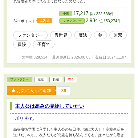
れ冒険者と呼ばれるようになったのだった。
17,217
小説
位 / 228,638件
2,934
42pt
24h.ポイント
位 / 53,274件
ファンタジー
ファンタジー
異世界
魔法
剣
無双
冒険
子育て
文字数 328,524
最終更新日 2026.08.03
登録日 2024.11.07
ファンタジー
完結
長編
R15
お気に入りに追加
88
主人公は高みの見物していたい
ポリ 外丸
高等魔術学園に入学した主人公の新田伸。彼は大人しく高校生活を
送りたいのに、友人たちが問題を持ち込んでくる。嫌々ながら巻き