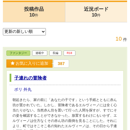
投稿作品
近況ボード
10
10
件
件
10
件
ファンタジー
連載中
長編
R18
お気に入りに追加
387
子連れの冒険者
ポリ 外丸
朝起きたら、家の前に「あなたの子です」という手紙とともに赤ん
坊が置かれていた。しかし、冒険者であるエルヴィーノには全く心
当たりがない。当然赤ん坊を置いて行った人間を探すが、すでにそ
の姿を確認することができなかった。放置するわけにもいかず、エ
ルヴィーノは仕方なくその赤ん坊の面倒を見ることにした。それに
より、町ではそこそこ名の知れたエルヴィーノは、その日から子連