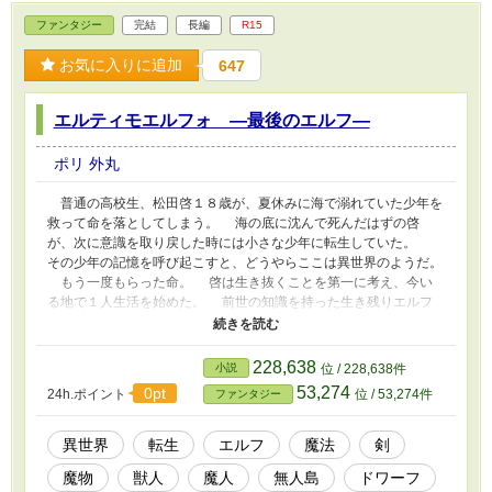
ファンタジー
完結
長編
R15
お気に入りに追加
647
エルティモエルフォ ―最後のエルフ―
ポリ 外丸
普通の高校生、松田啓１８歳が、夏休みに海で溺れていた少年を
救って命を落としてしまう。 海の底に沈んで死んだはずの啓
が、次に意識を取り戻した時には小さな少年に転生していた。
その少年の記憶を呼び起こすと、どうやらここは異世界のようだ。
もう一度もらった命。 啓は生き抜くことを第一に考え、今い
る地で１人生活を始めた。 前世の知識を持った生き残りエルフ
の気まぐれ人生物語り。 ※カクヨム、小説家になろう、ノベル
バ、ツギクルにも載せています
228,638
小説
位 / 228,638件
53,274
0pt
24h.ポイント
位 / 53,274件
ファンタジー
異世界
転生
エルフ
魔法
剣
魔物
獣人
魔人
無人島
ドワーフ