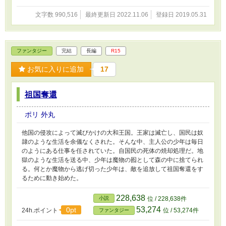
文字数 990,516
最終更新日 2022.11.06
登録日 2019.05.31
ファンタジー
完結
長編
R15
お気に入りに追加
17
祖国奪還
ポリ 外丸
他国の侵攻によって滅びかけの大和王国。王家は滅亡し、国民は奴
隷のような生活を余儀なくされた。そんな中、主人公の少年は毎日
のようにある仕事を任されていた。自国民の死体の焼却処理だ。地
獄のような生活を送る中、少年は魔物の囮として森の中に捨てられ
る。何とか魔物から逃げ切った少年は、敵を追放して祖国奪還をす
るために動き始めた。
228,638
小説
位 / 228,638件
53,274
0pt
24h.ポイント
位 / 53,274件
ファンタジー