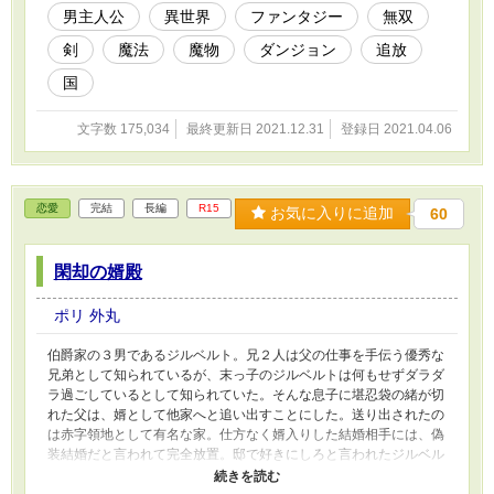
男主人公
異世界
ファンタジー
無双
剣
魔法
魔物
ダンジョン
追放
国
文字数 175,034
最終更新日 2021.12.31
登録日 2021.04.06
恋愛
完結
長編
R15
お気に入りに追加
60
閑却の婿殿
ポリ 外丸
伯爵家の３男であるジルベルト。兄２人は父の仕事を手伝う優秀な
兄弟として知られているが、末っ子のジルベルトは何もせずダラダ
ラ過ごしているとして知られていた。そんな息子に堪忍袋の緒が切
れた父は、婿として他家へと追い出すことにした。送り出されたの
は赤字領地として有名な家。仕方なく婿入りした結婚相手には、偽
装結婚だと言われて完全放置。邸で好きにしろと言われたジルベル
トは、その言葉通り好きにすることにした。閑却（放置）された婿
殿と、必死に領地を守ろうとする奥さんの話。 ※小説家になろ