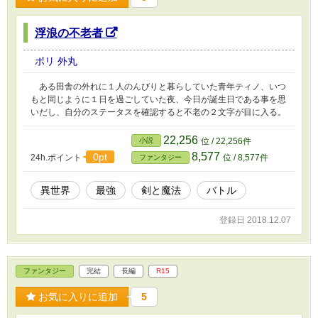
浮浪の不老者
ポリ 外丸
ある田舎の外れに１人のんびりと暮らしていた青年ティノ、いつ
もと同じように１日を過ごしていた夜、今日が誕生日である事を思
いだし、自分のステータスを確認すると不老の２文字が目に入る。
22,256
小説
位 / 22,256件
8,577
0pt
24h.ポイント
位 / 8,577件
ファンタジー
異世界
最強
剣と魔法
バトル
登録日 2018.12.07
ファンタジー
完結
長編
R15
お気に入りに追加
5