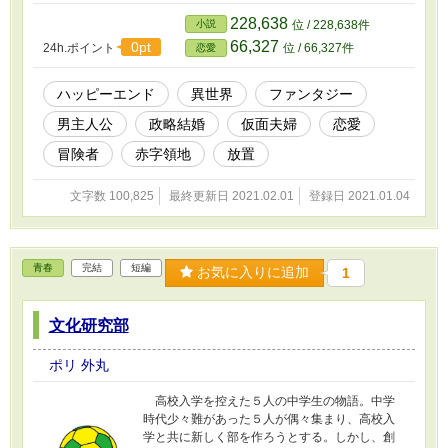
う、ノベルバ、ノベルアップ＋、カクヨムにも投稿しています。
228,638
小説
位 / 228,638件
66,327
0pt
24h.ポイント
位 / 66,327件
恋愛
ハッピーエンド
異世界
ファンタジー
男主人公
政略結婚
仮面夫婦
恋愛
冒険者
赤字領地
放置
文字数 100,825
最終更新日 2021.02.01
登録日 2021.01.04
青春
完結
短編
お気に入りに追加
1
文化研究部
ポリ 外丸
高校入学を控えた５人の中学生の物語。中学
時代少々難があった５人が偶々集まり、高校入
学と共に新しく部を作ろうとする。しかし、創