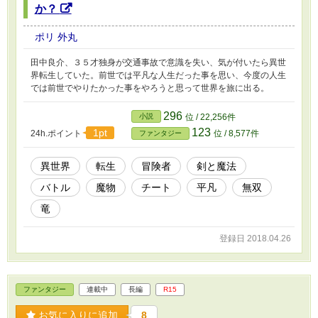
か？
ポリ 外丸
田中良介、３５才独身が交通事故で意識を失い、気が付いたら異世
界転生していた。前世では平凡な人生だった事を思い、今度の人生
では前世でやりたかった事をやろうと思って世界を旅に出る。
296
小説
位 / 22,256件
123
1pt
24h.ポイント
位 / 8,577件
ファンタジー
異世界
転生
冒険者
剣と魔法
バトル
魔物
チート
平凡
無双
竜
登録日 2018.04.26
ファンタジー
連載中
長編
R15
お気に入りに追加
8