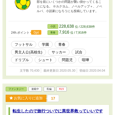
部を前にいくつかの問題が襲い掛かってくるこ
とになる。 ※カクヨム、ノベルアップ＋、ノベ
ルバ、小説家になろうにも投稿しています。
228,638
小説
位 / 228,638件
7,916
0pt
24h.ポイント
位 / 7,916件
青春
フットサル
学園
青春
男主人公(高校生)
サッカー
試合
ドリブル
シュート
問題児
喧嘩
文字数 70,430
最終更新日 2020.05.30
登録日 2020.04.04
ファンタジー
連載中
長編
R15
お気に入りに追加
17
転生したので旅行ついでに異世界救っていいです