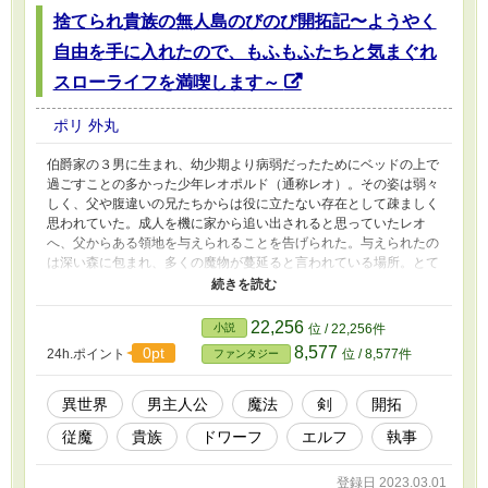
捨てられ貴族の無人島のびのび開拓記〜ようやく
自由を手に入れたので、もふもふたちと気まぐれ
スローライフを満喫します～
ポリ 外丸
伯爵家の３男に生まれ、幼少期より病弱だったためにベッドの上で
過ごすことの多かった少年レオポルド（通称レオ）。その姿は弱々
しく、父や腹違いの兄たちからは役に立たない存在として疎ましく
思われていた。成人を機に家から追い出されると思っていたレオ
へ、父からある領地を与えられることを告げられた。与えられたの
は深い森に包まれ、多くの魔物が蔓延ると言われている場所。とて
も人の住めないような地を与えられ、レオは仕方なくその地へと足
を運んだ。噂通りの危険な地でレオは１人生活を始めるのだった。
※小説家になろう、ノベマにも投稿しています。 ※書籍化に伴
22,256
小説
位 / 22,256件
い、タイトルを【元病弱少年の領地開拓】から変更しました。
8,577
0pt
24h.ポイント
位 / 8,577件
ファンタジー
異世界
男主人公
魔法
剣
開拓
従魔
貴族
ドワーフ
エルフ
執事
登録日 2023.03.01