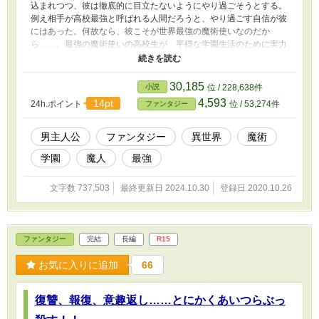
込まれつつ、彼は徹底的に目立たないようにやり過ごそうとする。
例え相手が高校最強と呼ばれる人間だろうと、やり過ごす自信が彼
にはあった。何故なら、彼こそが世界最強の魔術使いなのだか
ら……。最強の魔術使いの高校生が、平穏な学園生活のために実力
を隠しながら、迫り来る問題を解決していく物語。 ※主人公はで
きる限り本気を出さず、ずっと実力を誤魔化し続けます ※小説家
になろう、ノベルアップ＋、ノベルバ、カクヨムにも投稿していま
30,185
小説
位 / 228,638件
す。
4,593
14pt
24h.ポイント
位 / 53,274件
ファンタジー
男主人公
ファンタジー
異世界
魔術
学園
魔人
最強
文字数 737,503
最終更新日 2024.10.30
登録日 2020.10.26
ファンタジー
完結
長編
R15
お気に入りに追加
66
復讐、報復、意趣返し……とにかくあいつらぶっ