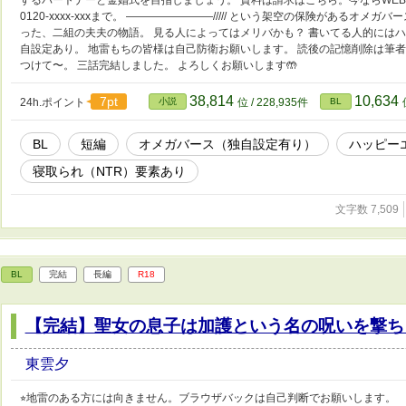
するパートナーと金婚式を目指しましょう。 資料は請求はこちら。今ならWE
0120-xxxx-xxxまで。 ————————///// という架空の保険があるオ
った、二組の夫夫の物語。 見る人によってはメリバかも？ 書いてる人的には
自設定あり。 地雷もちの皆様は自己防衛お願いします。 読後の記憶削除は筆
つけて〜。 三話完結しました。 よろしくお願いします🤲
38,814
10,634
7pt
24h.ポイント
小説
位 / 228,935件
BL
BL
短編
オメガバース（独自設定有り）
ハッピー
寝取られ（NTR）要素あり
文字数 7,509
BL
完結
長編
R18
【完結】聖女の息子は加護という名の呪いを撃ち
東雲夕
⭐︎地雷のある方には向きません。ブラウザバックは自己判断でお願いします。 