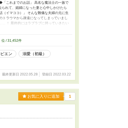
◆「これまでのお話」 高名な魔法士の一族で
去られて、娼婦になった妻と心中しかけたら
話（イマココ）」 そんな難儀な夫婦の元に生
へのトラウマから疎遠になってしまっていまし
… ！ 最終的にはラブラブに持っていきたい
エン溺愛（初級）にたどり着きました。最後ま
的な表現になってますが、主人公が拗らせる設
人はブラウザバックしてね！ 見ちゃった記
2
位 / 31,452件
ハピエン
溺愛（初級）
最終更新日 2022.05.28
登録日 2022.03.22
お気に入りに追加
1