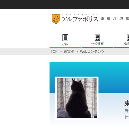
小説
公式漫画
投
TOP
>
東雲夕
>
Webコンテンツ
自
わ