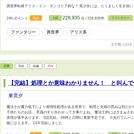
異世界転移アリス・イン・モンゴリア的な？ 美少女には、たくましく生き抜い
228,935
0pt
24h.ポイント
小説
位 / 228,935件
ファンタジー
ファンタジー
異世界
アリス系
文字数 1,418
恋愛
完結
短編
R18
【完結】処理とか意味わかりません！ と叫んで
東雲夕
魔法士が魔力低下により発情性処理がある世界で、処理と夫婦の営みは別だか
子供たちのお話。 常識のすり合わせって大事だよね。 魔法士的にはざまぁされて
表現が後半あります。 5話完結。 06時と22時に更新予定です。 ※先行でム
版になります。 1/19 完結しました