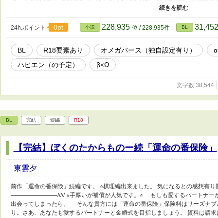
てきません。 うんと昔に色々仕込んでて熟成するのをじっと待ってる気の長い
はにおわせだけです。もうしばらくお待ちくださいませ。 ダイナミクスに絡
です。 地雷の方は踏み抜く前にブラウザバック推奨です。 どうぞ、よしなに！
228,935
31,45
0pt
24h.ポイント
小説
位 / 228,935件
BL
BL
R18要素あり
オメガバース（独自設定有り）
ハピエン（の予定）
β×Ω
文字数 38,544
BL
完結
短編
R18
【完結】ぼくのたからものー続「運命の番保険」
東雲夕
前作「運命の番保険」続編です。 ⭐︎棋理編出来ました。 気になるとの感想有
————————///// ⭐︎手厚いが補償が人気です。⭐︎ もしも愛するパート
出会ってしまったら。 そんな貴方には「運命の番保険」保険料はリーズナブ
り。さあ、あなたも愛するパートナーと金婚式を目指しましょう。 資料は請求