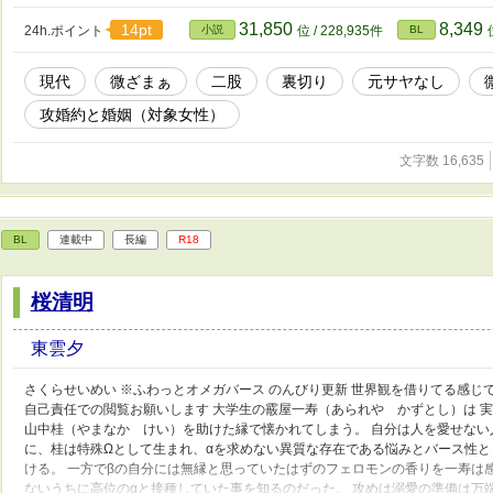
す。 読後の記憶削除は対応しておりませんので悪しからず、自己責任で閲覧
の世界です。 異論はあなたと書いた人が違う人間の証ですので、作者に吐き
31,850
8,349
14pt
24h.ポイント
小説
位 / 228,935件
BL
の糧にする事をお勧め致します。 (=´∀｀)ここまで読んでくれて有難うござ
現代
微ざまぁ
二股
裏切り
元サヤなし
攻婚約と婚姻（対象女性）
文字数 16,635
BL
連載中
長編
R18
桜清明
東雲夕
さくらせいめい ※ふわっとオメガバース のんびり更新 世界観を借りてる感じ
自己責任での閲覧お願いします 大学生の霰屋一寿（あられや かずとし）は 
山中桂（やまなか けい）を助けた縁で懐かれてしまう。 自分は人を愛せな
に、桂は特殊Ωとして生まれ、αを求めない異質な存在である悩みとバース性
ける。 一方でβの自分には無縁と思っていたはずのフェロモンの香りを一寿は
ないうちに高位のαと接種していた事を知るのだった。 攻めは溺愛の準備は万