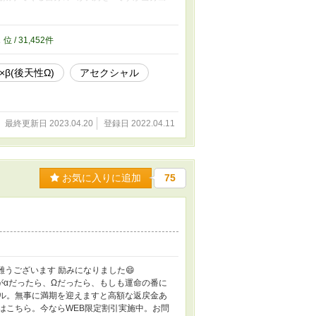
ハンタータイプ。 なのでしばらくは奴の存在
んで性的マイノリティに関する話題になる予定
2
位 / 31,452件
α×β(後天性Ω)
アセクシャル
最終更新日 2023.04.20
登録日 2022.04.11
お気に入りに追加
75
り難うございます 励みになりました😄
ナーがαだったら、Ωだったら、もしも運命の番に
ル。無事に満期を迎えますと高額な返戻金あ
はこちら。今ならWEB限定割引実施中。お問