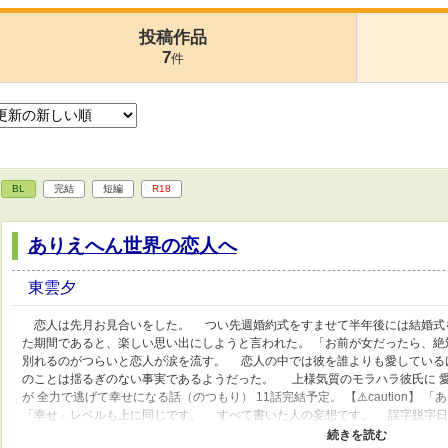
投稿作品
7
件
BL
完結
短編
R18
ありえへん世界の恋人へ
東雲夕
恋人は先月お見合いをした。 つい先週婚約式をすませて半年後には結婚式
た期間であると、楽しい思い出にしようと言われた。 「お前が女だったら、
別れるのがつらいと恋人が涙を流す。 恋人の中では彼を誰よりも愛している
のことは揺るぎのない事実であるようだった。 上様気質のモラハラ彼氏に 愛
が 全力で逃げて幸せになる話（のつもり） 11話完結予定。 【⚠️caution】
「幸せ」レベルも上に同じです。 すべて書いた人の妄想です。 誤字脱字日
る方だけ読んでください。 合わないとと思ったら即ブラウザバック推奨です