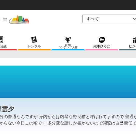
Web
稿漫画
レンタル
絵本ひろば
ビジ
コンテンツ大賞
東雲夕
分の普通なんですが 身内からは凶暴な野良猫と呼ばれてますので 普通
からない今日この頃です 多分変な話しか書かないので閲覧は自己責任