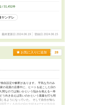
お願いします。 ⭐︎すべて書いた人の趣味
出しては勿体ない。 そのパッションは創作
位 / 31,452件
います！
微ヤンデレ
最終更新日 2024.06.19
登録日 2024.06.15
お気に入りに追加
28
で独自設定や解釈があります。 平気な方のみ
実家の花屋の店番中に、ヒートを起こしたΩの
い人間なのでは無いかという悩みを抱える一寿
とどう向き合えば良いのかという葛藤を打ち明
感じるようになっていた。 そして自分が知ら
端搦手でくる自分のΩが大好きαですが当分出