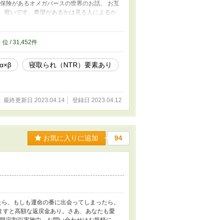
いう架空の保険があるオメガバースの世界のお話。 お互
。 暗いです。希望があるかは見る人によるか
物語。 良かった見てやってください。 オメ
憶削除は筆者の能力では無理ですからね。よく
2
位 / 31,452件
α×β
寝取られ（NTR）要素あり
最終更新日 2023.04.14
登録日 2023.04.12
お気に入りに追加
94
ったら、もしも運命の番に出会ってしまったら。
ますと高額な返戻金あり。さあ、あなたも愛