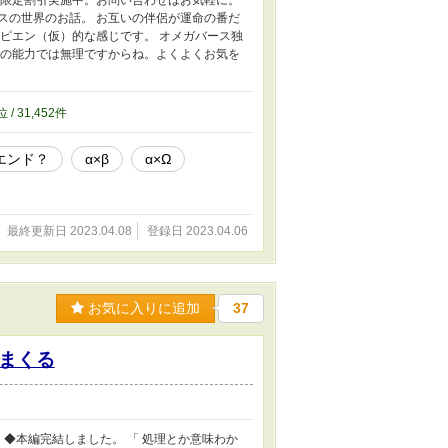
B限定割引実施中。お問い合わせはお気軽に。
メガバースの世界のお話。 お互いの伴侶が運命の番だ
ハピエン（仮）的な感じです。 オメガバース独
者の能力では無理ですからね。よくよくお気を
位 / 31,452件
エンド？
α×β
α×Ω
最終更新日 2023.04.08
登録日 2023.04.06
お気に入りに追加
37
まくる
◆本編完結しました。 「 処理とか意味わか