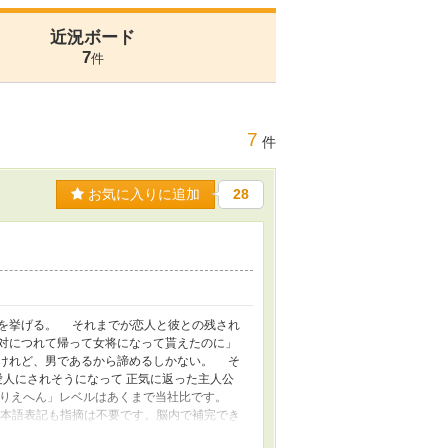
近況ボード
7
件
7
件
お気に入りに追加
28
を挙げる。 それまでが恋人と彼との残され
絶対につれて帰って女将になって貰えたのに」
けれど、男であるから諦めるしかない。 そ
人にされそうになって 正気に返った主人公
 「ありえへん」レベルはあくまで当社比です。
本語表記も指摘は不要です。脳内で補完でき
。地雷持ちの方は爆散する前に退避願いま