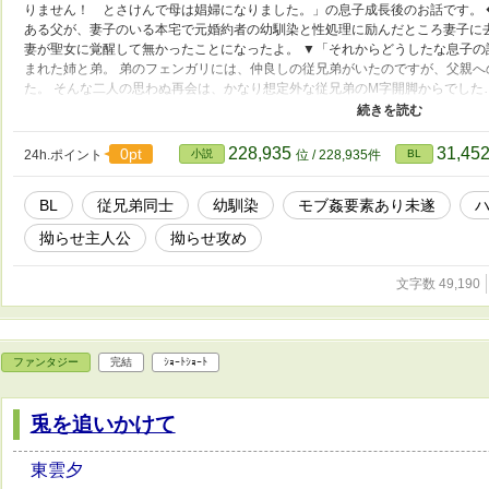
りません！ とさけんで母は娼婦になりました。」の息子成長後のお話です。 
ある父が、妻子のいる本宅で元婚約者の幼馴染と性処理に励んだところ妻子に
妻が聖女に覚醒して無かったことになったよ。 ▼「それからどうしたな息子の
まれた姉と弟。 弟のフェンガリには、仲良しの従兄弟がいたのですが、父親
た。 そんな二人の思わぬ再会は、かなり想定外な従兄弟のM字開脚からでした…
けど迷走中。作者も主人公もポンコツなりにがんばってます。 ↑なんとかハピ
で読んでいただき有難うございました！ ⭐︎作品の傾向上性処理に対して揶揄
定ですので悪しからずスルーしてくださると幸いです。どうしても駄目そうな
228,935
31,45
0pt
24h.ポイント
小説
位 / 228,935件
BL
憶は消して上げられないから自衛ヨロです。
BL
従兄弟同士
幼馴染
モブ姦要素あり未遂
拗らせ主人公
拗らせ攻め
文字数 49,190
ファンタジー
完結
ｼｮｰﾄｼｮｰﾄ
兎を追いかけて
東雲夕