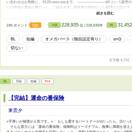
い合わせはお気軽に。 0120-xxxx-xxxまで。 ————————///// と
いの伴侶が運命の番だった、二組の夫夫。前作尊の伴侶だった棋理のお話です
と。書いてる人はバドエンではないと思ってます。運命に翻弄されたα、棋理の
ガバース独自設定あり。 地雷もちの皆様は自己防衛お願いします。 読後の記
よくお気をつけて〜。 ⭐︎三話完結しました。
228,935
31,45
0pt
24h.ポイント
小説
位 / 228,935件
BL
BL
短編
オメガバース（独自設定有り）
α×Ω
切ない
文字数 9,792
BL
完結
短編
R18
【完結】運命の番保険
東雲夕
⭐︎手厚いが補償が人気です。⭐︎ もしも愛するパートナーがαだったら、Ωだ
そんな貴方には「運命の番保険」保険料はリーズナブル。無事に満期を迎え