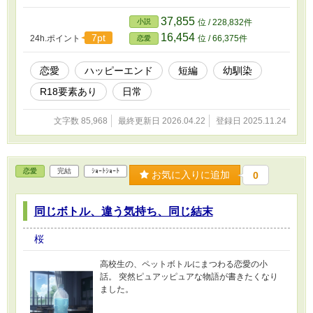
37,855
小説
位 / 228,832件
16,454
7pt
24h.ポイント
位 / 66,375件
恋愛
恋愛
ハッピーエンド
短編
幼馴染
R18要素あり
日常
文字数 85,968
最終更新日 2026.04.22
登録日 2025.11.24
恋愛
完結
ｼｮｰﾄｼｮｰﾄ
お気に入りに追加
0
同じボトル、違う気持ち、同じ結末
桜
高校生の、ペットボトルにまつわる恋愛の小
話。 突然ピュアッピュアな物語が書きたくなり
ました。