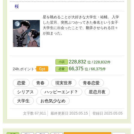
桜
星を眺めることが大好きな大学生・祐輔。 入学
した翌月、突然ぶつかってきた春名という女子
大学生に出会ったことで、翻弄させられる日々
が始まった。
228,832
小説
位 / 228,832件
66,375
0pt
24h.ポイント
位 / 66,375件
恋愛
恋愛
青春
現実世界
青春恋愛
シリアス
ハッピーエンド？
星恋月夜
大学生
お色気少なめ
文字数 67,911
最終更新日 2025.05.15
登録日 2025.05.05