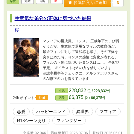
恋愛
完結
長編
R18
お気に入りに追加
6
生意気な弟分の正体に気づいた結果
桜
マフィアの構成員、ヨンス。 三歳年下の、ひ弱
そうだが、生意気で器用なフィルの教育係だ。
最近フィルに対して違和感を感じ、その正体を
突き止めた時、ヨンスの感情に変化が表れる。
フィルの正体に気づいたヨンスは……。 全67話
予定。 ※イラストはAIの力を借りています……
※誤字脱字等チェックに、アルファポリスさん
のAI修正の力を借りています
228,832
小説
位 / 228,832件
66,375
0pt
24h.ポイント
位 / 66,375件
恋愛
恋愛
ハッピーエンド
異世界
マフィア
R18シーンあり
ファンタジー
文字数 92,946
最終更新日 2026.07.06
登録日 2026.06.01