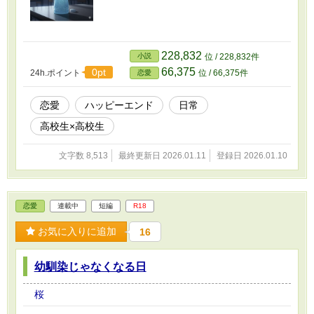
228,832
小説
位 / 228,832件
66,375
0pt
24h.ポイント
位 / 66,375件
恋愛
恋愛
ハッピーエンド
日常
高校生×高校生
文字数 8,513
最終更新日 2026.01.11
登録日 2026.01.10
恋愛
連載中
短編
R18
お気に入りに追加
16
幼馴染じゃなくなる日
桜