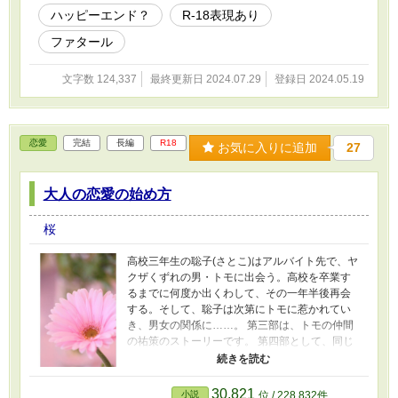
ハッピーエンド？
R-18表現あり
ファタール
文字数 124,337
最終更新日 2024.07.29
登録日 2024.05.19
恋愛
完結
長編
R18
お気に入りに追加
27
大人の恋愛の始め方
桜
高校三年生の聡子(さとこ)はアルバイト先で、ヤ
クザくずれの男・トモに出会う。高校を卒業す
るまでに何度か出くわして、その一年半後再会
する。そして、聡子は次第にトモに惹かれてい
き、男女の関係に……。 第三部は、トモの仲間
の祐策のストーリーです。 第四部として、同じ
く仲間の浩輔のストーリーです(2024.3.30投稿
開始) 初投稿です。 シーンの変な所で切るのに困
り、文字数バラバラです。ご了承いただければ
30,821
小説
位 / 228,832件