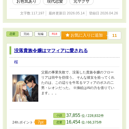
お色気あり
現代恋愛
元ヤクザ
文字数 117,197
最終更新日 2026.05.14
登録日 2026.04.26
恋愛
完結
短編
R18
お気に入りに追加
11
没落貴族令嬢はマフィアに愛される
桜
父親の事業失敗で、没落した貴族令嬢のフロー
リアは街中を彷徨う。 そんな彼女を拾ってくれ
たのは、この辺りを牛耳るマフィアのボスの二
男・レオンだった。 ※挿絵はAIの力を借りてい
ます。。。
37,855
小説
位 / 228,832件
16,454
7pt
24h.ポイント
位 / 66,375件
恋愛