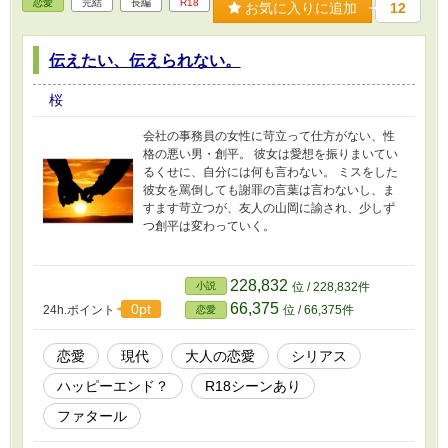
恋愛
完結
長編
R18
お気に入りに追加
12
伝えたい、伝えられない。
桜
会社の事務員の女性に苛立って仕方がない、性
格の悪い男・創平。 彼女は愛想を振りまいてい
るくせに、自分には何も言わない。 ミスをした
彼女を罵倒しても謝罪の言葉は言わないし、ま
すます苛立つが、友人の山岡に諭され、少しず
つ創平は変わっていく。
228,832
小説
位 / 228,832件
66,375
0pt
24h.ポイント
位 / 66,375件
恋愛
恋愛
現代
大人の恋愛
シリアス
ハッピーエンド？
R18シーンあり
ファタール