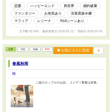
恋愛
ハッピーエンド
異世界
婚約破棄
ファンタジー
お色気あり
没落貴族令嬢
マフィア
レジーナ
R18シーンあり
文字数 62,548
最終更新日 2026.05.12
登録日 2026.05.05
恋愛
完結
短編
R18
お気に入りに追加
3
春風秋雨
桜
二組のカップルのお話。 コメディ要素は皆無。