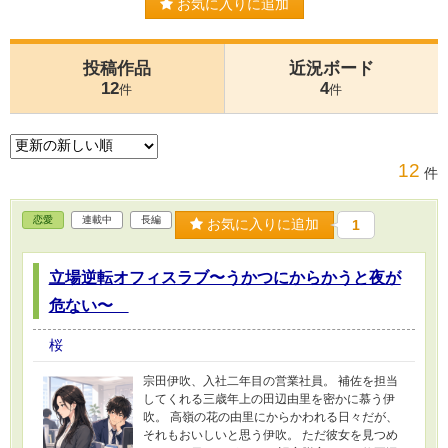
お気に入りに追加
投稿作品
近況ボード
12
4
件
件
12
件
恋愛
連載中
長編
お気に入りに追加
1
立場逆転オフィスラブ〜うかつにからかうと夜が
危ない〜
桜
宗田伊吹、入社二年目の営業社員。 補佐を担当
してくれる三歳年上の田辺由里を密かに慕う伊
吹。 高嶺の花の由里にからかわれる日々だが、
それもおいしいと思う伊吹。 ただ彼女を見つめ