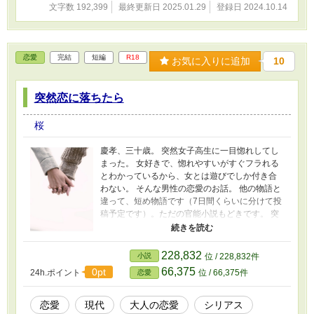
文字数 192,399
最終更新日 2025.01.29
登録日 2024.10.14
恋愛
完結
短編
R18
お気に入りに追加
10
突然恋に落ちたら
桜
慶孝、三十歳。 突然女子高生に一目惚れしてし
まった。 女好きで、惚れやすいがすぐフラれる
とわかっているから、女とは遊びでしか付き合
わない。 そんな男性の恋愛のお話。 他の物語と
違って、短め物語です（7日間くらいに分けて投
稿予定です）。ただの官能小説もどきです。 突
然濡れ場になりますので、苦手な方はそっと閉
じていただけるとありがたいです。 追記
（2024.5.26） 一応完結しております。 ちょっ
228,832
小説
位 / 228,832件
とだけ、サイドストーリーを投稿したいと思っ
66,375
0pt
24h.ポイント
位 / 66,375件
恋愛
ています……。 追記2（2024.7.21） サイドスト
ーリーを9回に分けて投稿予定です。
恋愛
現代
大人の恋愛
シリアス