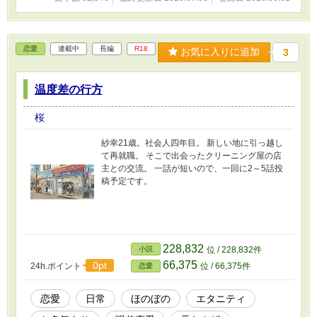
恋愛
連載中
長編
R18
お気に入りに追加
3
温度差の行方
桜
紗幸21歳。社会人四年目。 新しい地に引っ越し
て再就職。 そこで出会ったクリーニング屋の店
主との交流。 一話が短いので、一回に2～5話投
稿予定です。
228,832
小説
位 / 228,832件
66,375
0pt
24h.ポイント
位 / 66,375件
恋愛
恋愛
日常
ほのぼの
エタニティ