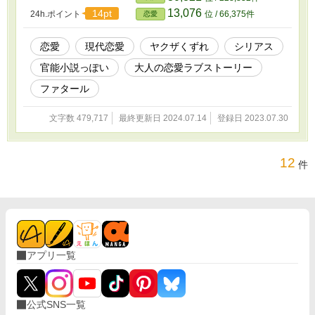
幸いです。 また第一部は完結し、第二部を投稿
13,076
14pt
24h.ポイント
位 / 66,375件
恋愛
したいと思っています。 誤字脱字衍字冗字が多
くて申し訳ありません。 何卒よろしくお願いい
たします。（2023.7.30） ※卑猥な表現、暴力的
恋愛
現代恋愛
ヤクザくずれ
シリアス
な表現がございます。ただただ男女が行為を行
官能小説っぽい
大人の恋愛ラブストーリー
っているだけの章もございますので、嫌悪を抱
かれる方はご注意いただければと思いま
ファタール
す……。
文字数 479,717
最終更新日 2024.07.14
登録日 2023.07.30
12
件
アプリ一覧
公式SNS一覧