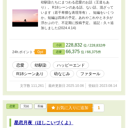
幼馴染たちにまつわる恋愛のお話（王道もあ
り）。 R18シーンのある話、ない話、混ざって
います（若干卑猥な表現等有）。 短編をいくつ
か。短編は四本の予定。あれやこれやとネタが
浮かぶので、不定期に投稿予定。 追記：久々追
加しました(2024.4.14)
228,832
小説
位 / 228,832件
66,375
0pt
24h.ポイント
位 / 66,375件
恋愛
恋愛
幼馴染
ハッピーエンド
R18シーンあり
幼なじみ
ファタール
文字数 111,261
最終更新日 2025.10.06
登録日 2023.08.14
恋愛
完結
長編
お気に入りに追加
1
星恋月夜（ほしこいづくよ）