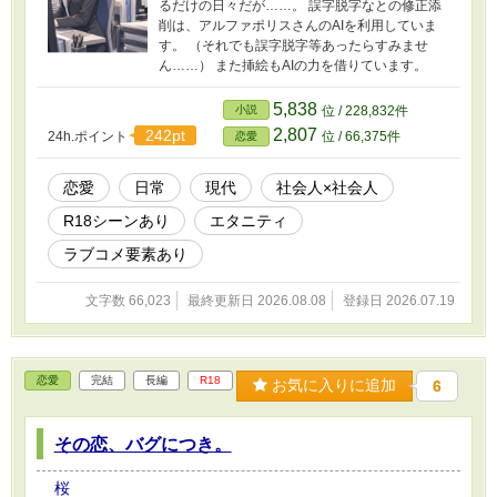
るだけの日々だが……。 誤字脱字なとの修正添
削は、アルファポリスさんのAIを利用していま
す。 （それでも誤字脱字等あったらすみませ
ん……） また挿絵もAIの力を借りています。
5,838
小説
位 / 228,832件
2,807
242pt
24h.ポイント
位 / 66,375件
恋愛
恋愛
日常
現代
社会人×社会人
R18シーンあり
エタニティ
ラブコメ要素あり
文字数 66,023
最終更新日 2026.08.08
登録日 2026.07.19
恋愛
完結
長編
R18
お気に入りに追加
6
その恋、バグにつき。
桜