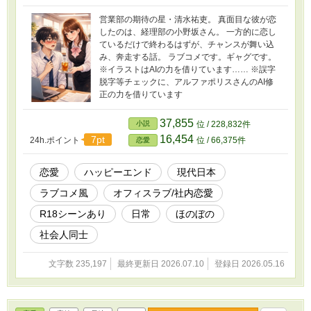
営業部の期待の星・清水祐吏。 真面目な彼が恋
したのは、経理部の小野坂さん。 一方的に恋し
ているだけで終わるはずが、チャンスが舞い込
み、奔走する話。 ラブコメです。ギャグです。
※イラストはAIの力を借りています…… ※誤字
脱字等チェックに、アルファポリスさんのAI修
正の力を借りています
37,855
小説
位 / 228,832件
16,454
7pt
24h.ポイント
位 / 66,375件
恋愛
恋愛
ハッピーエンド
現代日本
ラブコメ風
オフィスラブ/社内恋愛
R18シーンあり
日常
ほのぼの
社会人同士
文字数 235,197
最終更新日 2026.07.10
登録日 2026.05.16