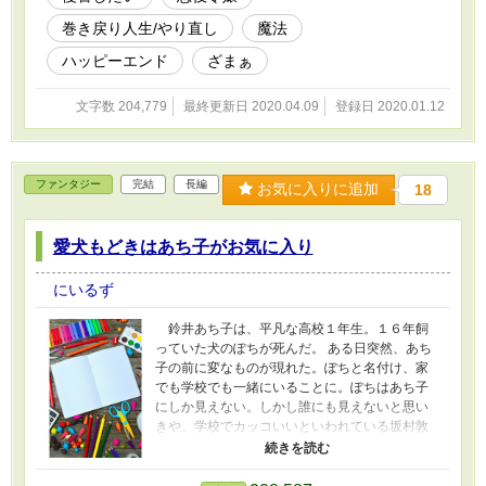
巻き戻り人生/やり直し
魔法
ハッピーエンド
ざまぁ
文字数 204,779
最終更新日 2020.04.09
登録日 2020.01.12
ファンタジー
完結
長編
お気に入りに追加
18
愛犬もどきはあち子がお気に入り
にいるず
鈴井あち子は、平凡な高校１年生。１６年飼
っていた犬のぽちが死んだ。 ある日突然、あち
子の前に変なものが現れた。ぽちと名付け、家
でも学校でも一緒にいることに。ぽちはあち子
にしか見えない。しかし誰にも見えないと思い
きや、学校でカッコいいといわれている坂村敦
也にも見えていた。その日から坂村とあち子の
追いかけっこが始まった。そこに愛犬もどきぽ
ちも参戦！