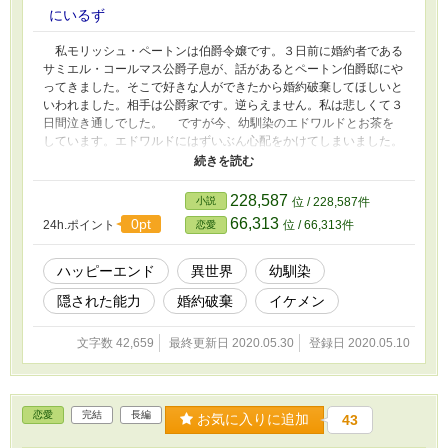
にいるず
私モリッシュ・ペートンは伯爵令嬢です。３日前に婚約者である
サミエル・コールマス公爵子息が、話があるとペートン伯爵邸にや
ってきました。そこで好きな人ができたから婚約破棄してほしいと
いわれました。相手は公爵家です。逆らえません。私は悲しくて３
日間泣き通しでした。 ですが今、幼馴染のエドワルドとお茶を
しています。エドワルドにはずいぶん心配をかけてしまいました。
あれ？さっきまですごく悲しかったのに、今は元気です。 実
はこの婚約破棄には、隠された秘密がありました。 ※サミエル
のその後編始めました。よろしくお願いいたします。
228,587
小説
位 / 228,587件
66,313
0pt
24h.ポイント
位 / 66,313件
恋愛
ハッピーエンド
異世界
幼馴染
隠された能力
婚約破棄
イケメン
文字数 42,659
最終更新日 2020.05.30
登録日 2020.05.10
恋愛
完結
長編
お気に入りに追加
43