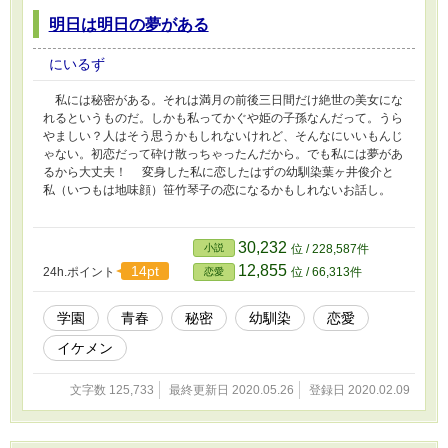
明日は明日の夢がある
にいるず
私には秘密がある。それは満月の前後三日間だけ絶世の美女にな
れるというものだ。しかも私ってかぐや姫の子孫なんだって。うら
やましい？人はそう思うかもしれないけれど、そんなにいいもんじ
ゃない。初恋だって砕け散っちゃったんだから。でも私には夢があ
るから大丈夫！ 変身した私に恋したはずの幼馴染葉ヶ井俊介と
私（いつもは地味顔）笹竹琴子の恋になるかもしれないお話し。
30,232
小説
位 / 228,587件
12,855
14pt
24h.ポイント
位 / 66,313件
恋愛
学園
青春
秘密
幼馴染
恋愛
イケメン
文字数 125,733
最終更新日 2020.05.26
登録日 2020.02.09