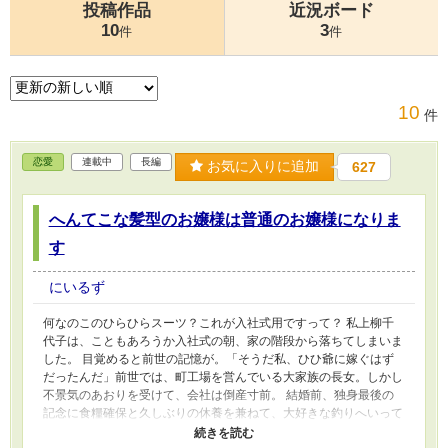
投稿作品
近況ボード
10
3
件
件
10
件
恋愛
連載中
長編
お気に入りに追加
627
へんてこな髪型のお嬢様は普通のお嬢様になりま
す
にいるず
何なのこのひらひらスーツ？これが入社式用ですって？ 私上柳千
代子は、こともあろうか入社式の朝、家の階段から落ちてしまいま
した。 目覚めると前世の記憶が。「そうだ私、ひひ爺に嫁ぐはず
だったんだ」前世では、町工場を営んでいる大家族の長女。しかし
不景気のあおりを受けて、会社は倒産寸前。 結婚前、独身最後の
記念に食糧確保と久しぶりの休養を兼ねて、大好きな釣りへいって
きます！ けれどそこで足を滑らして死んでしまったのですね。 そ