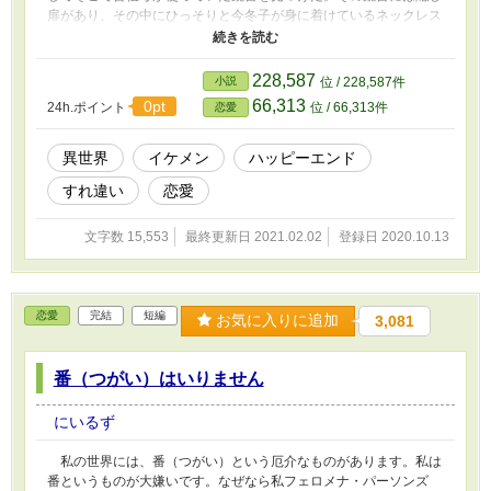
扉があり、その中にひっそりと今冬子が身に着けているネックレス
が入っていた。 あまりにきれいで私は気まぐれにそのネックレ
スを付けてみたのだった。まさか自分が別の世界に飛ばされるとも
思わずに。 女の子の曾祖母に恋をして探し続けていた公爵と何
228,587
小説
位 / 228,587件
かのはずみで突然飛ばされてしまった女の子のお話し。
66,313
0pt
24h.ポイント
位 / 66,313件
恋愛
異世界
イケメン
ハッピーエンド
すれ違い
恋愛
文字数 15,553
最終更新日 2021.02.02
登録日 2020.10.13
恋愛
完結
短編
お気に入りに追加
3,081
番（つがい）はいりません
にいるず
私の世界には、番（つがい）という厄介なものがあります。私は
番というものが大嫌いです。なぜなら私フェロメナ・パーソンズ