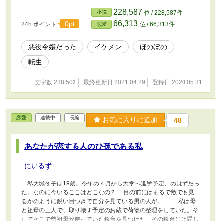
れでここはどこですか？もしかしなくてもここって家にあった少女
漫画の世界じゃない！ え～私って、大企業のお嬢様なの！やった
228,587
小説
位 / 228,587件
ぁ！ 今世ではお金の苦労無しねって喜んでいたらまさかの悪役な
66,313
0pt
24h.ポイント
位 / 66,313件
恋愛
の？！がっかり。しかも髪型は変だし、いいなずけさんにストーカ
ーまがいのことまでしてたんですかそうですか。嫌われるわけです
よね。 わかりました。こんなコスパの悪いへんてこな髪型は封印
悪役令嬢だった
イケメン
ほのぼの
させていただきます。いいなずけさんも結構です。 私は私で生き
転生
ていきます。なんせ前世と違い、お金持ちなんで笑。 ※本編完結
済。○○視点が続きます。
文字数 238,503
最終更新日 2021.04.29
登録日 2020.05.31
恋愛
連載中
長編
お気に入りに追加
48
あなたが恋する人のひ孫である私
にいるず
私大城冬子は18歳。今年の４月から大学へ進学予定、のはずだっ
た。なのに今いるここはどこなの？ 目の前にはまるで敵でも見
るかのように鋭い目つきで自分を見ている男の人が。 私は母
と祖母の三人で、取り壊す予定のお蔵で荷物の整理をしていた。そ
してそこで曾祖母が使っていた鏡台を見つけた。その鏡台には隠し