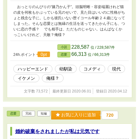
おっとりのんびりの“籐乃かん子”。頭脳明晰・容姿端麗けれど猫
の皮を何枚もかぶっている兄のせいで、見た目はいいのに性格がち
ょと残念な子に。しかも彼氏いない歴イコール年齢２４歳になって
しまった。そんな恋愛とは無縁の生活を送ってきたかん子にも、つ
いに恋の予感？ でも相手は、ただものじゃない。はんぱなくか
っこいいけれど、天敵？俺様？
228,587
小説
位 / 228,587件
66,313
0pt
24h.ポイント
位 / 66,313件
恋愛
ハッピーエンド
幼馴染
コメディ
現代
イケメン
俺様？
文字数 73,572
最終更新日 2020.06.01
登録日 2020.04.12
恋愛
完結
短編
お気に入りに追加
720
婚約破棄をされましたが私は元気です