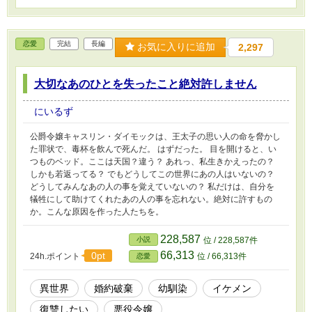
恋愛
完結
長編
お気に入りに追加
2,297
大切なあのひとを失ったこと絶対許しません
にいるず
公爵令嬢キャスリン・ダイモックは、王太子の思い人の命を脅かし
た罪状で、毒杯を飲んで死んだ。 はずだった。 目を開けると、い
つものベッド。ここは天国？違う？ あれっ、私生きかえったの？
しかも若返ってる？ でもどうしてこの世界にあの人はいないの？
どうしてみんなあの人の事を覚えていないの？ 私だけは、自分を
犠牲にして助けてくれたあの人の事を忘れない。絶対に許すもの
か。こんな原因を作った人たちを。
228,587
小説
位 / 228,587件
66,313
0pt
24h.ポイント
位 / 66,313件
恋愛
異世界
婚約破棄
幼馴染
イケメン
復讐したい
悪役令嬢