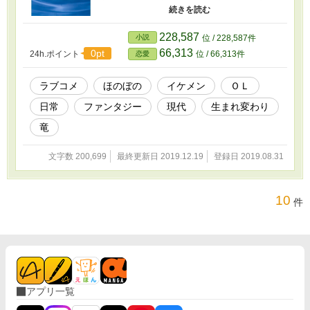
会社の帰りに気まぐれに買ったネイルをつけ
たら、空を飛べるようになって平凡じゃなくな
ったＯＬさんのお話。
228,587
小説
位 / 228,587件
66,313
0pt
24h.ポイント
位 / 66,313件
恋愛
ラブコメ
ほのぼの
イケメン
ＯＬ
日常
ファンタジー
現代
生まれ変わり
竜
文字数 200,699
最終更新日 2019.12.19
登録日 2019.08.31
10
件
アプリ一覧