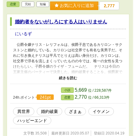
恋愛
完結
短編
お気に入りに追加
2,777
婚約者をないがしろにする人はいりません
にいるず
公爵令嬢ナリス・レリフォルは、侯爵子息であるカリロン・サク
ストンと婚約している。カリロンは社交界でも有名な美男子だ。そ
れに引き換えナリスは平凡でとりえは高い身分だけ。カリロンは、
社交界で浮名を流しまくっていたものの今では、唯一の女性を見つ
けたらしい。子爵令嬢のライザ・フュームだ。 ナリスは今日の
王家主催のパーティーで決意した。婚約破棄することを。侯爵家で
もないがしろにされ婚約者からも冷たい仕打ちしか受けない。もう
我慢できない。今でもカリロンとライザは誰はばかることなくいっ
しょにいる。そのせいで自分は周りに格好の話題を提供して、今日
5,669
小説
位 / 228,587件
の陰の主役になってしまったというのに。 そう思っていると、
2,770
241pt
24h.ポイント
位 / 66,313件
恋愛
昔からの幼馴染であるこの国の次期国王となるジョイナス王子が、
ナリスのもとにやってきた。どうやらダンスを一緒に踊ってくれる
ようだ。この好奇の視線から助けてくれるらしい。彼には隣国に婚
異世界
婚約破棄
ざまぁ
イケメン
約者がいる。昔は彼と婚約するものだと思っていたのに。
ハッピーエンド
文字数 35,508
最終更新日 2020.05.07
登録日 2020.04.19