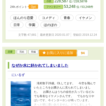
228,587
小説
位 / 228,587件
53,248
0pt
24h.ポイント
位 / 53,248件
ファンタジー
ほんのり恋愛
コメディ
青春
イケメン
日常
学園
ほのぼの
文字数 47,681
最終更新日 2020.01.07
登録日 2019.12.24
恋愛
完結
長編
お気に入りに追加
94
なぜか水に好かれてしまいました
にいるず
滝村敦子28歳。OLしてます。 今空を飛んで
いたところをお隣さんに見られてしまいまし
た。 お隣さんはうちの会社が入っているビル
でも有名なイケメンさんです。 でもかなりや
ばいです。今インターホンが鳴っています。
きっと彼に違いありません。どうしましょう。