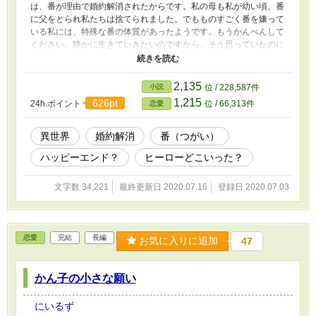
は、番が理由で婚約解消されたからです。私の母も私が幼い頃、番
に父をとられ私たちは捨てられました。でもものすごく番を嫌って
いる私には、特殊な番の体質があったようです。もうかんべんして
ください。静かに生きていきたいのですから。そう思っていたのに
外見はキラキラの王子様、でも中身は口を開けば毒舌を吐くどうし
ようもない正真正銘の王太子様が私の周りをうろつき始めました。
本編、王太子視点、元婚約者視点と続きます。約3万字程度です。
2,135
小説
位 / 228,587件
よろしくお願いします。
1,215
626pt
24h.ポイント
位 / 66,313件
恋愛
異世界
婚約解消
番（つがい）
ハッピーエンド？
ヒーローどこいった？
文字数 34,221
最終更新日 2020.07.16
登録日 2020.07.03
恋愛
完結
長編
お気に入りに追加
47
かん子の小さな願い
にいるず