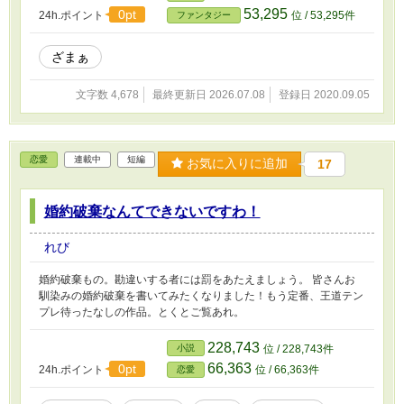
53,295
0pt
24h.ポイント
位 / 53,295件
ファンタジー
ざまぁ
文字数 4,678
最終更新日 2026.07.08
登録日 2020.09.05
恋愛
連載中
短編
お気に入りに追加
17
婚約破棄なんてできないですわ！
れび
婚約破棄もの。勘違いする者には罰をあたえましょう。 皆さんお
馴染みの婚約破棄を書いてみたくなりました！もう定番、王道テン
プレ待ったなしの作品。とくとご覧あれ。
228,743
小説
位 / 228,743件
66,363
0pt
24h.ポイント
位 / 66,363件
恋愛