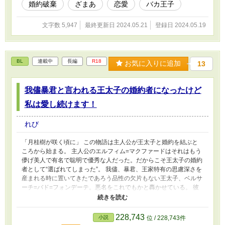
婚約破棄
ざまあ
恋愛
バカ王子
文字数 5,947
最終更新日 2024.05.21
登録日 2024.05.19
BL
連載中
長編
R18
お気に入りに追加
13
我儘暴君と言われる王太子の婚約者になったけど
私は愛し続けます！
れび
「月桂樹が咲く頃に」 この物語は主人公が王太子と婚約を結ぶと
ころから始まる。 主人公のエルフィム=マクファードはそれはもう
儚げ美人で有名で聡明で優秀な人だった。だからこそ王太子の婚約
者として“選ばれてしまった”。 我儘、暴君、王家特有の思慮深さを
産まれる時に置いてきたであろう品性の欠片もない王太子、ベルサ
ーチ=バド=フォンデーテ。悪名をこれでもかと轟かせている。 彼
の結末は勿論バットエンド。 もとある婚約を破棄しスパイとして
潜入していた隣国の第六王子ヒルデ=マクロディーテに婚約を申し
込み自ら断罪されてしまう。主人公はそれに巻き込まれ国外追放の
228,743
小説
位 / 228,743件
末、亡くなる。 もうそれはそれは読者から非難轟々の作品であっ