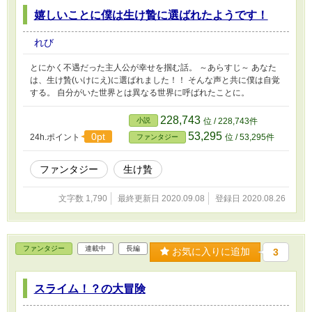
嬉しいことに僕は生け贄に選ばれたようです！
れび
とにかく不遇だった主人公が幸せを掴む話。 ～あらすじ～ あなた
は、生け贄(いけにえ)に選ばれました！！ そんな声と共に僕は自覚
する。 自分がいた世界とは異なる世界に呼ばれたことに。
228,743
小説
位 / 228,743件
53,295
0pt
24h.ポイント
位 / 53,295件
ファンタジー
ファンタジー
生け贄
文字数 1,790
最終更新日 2020.09.08
登録日 2020.08.26
ファンタジー
連載中
長編
お気に入りに追加
3
スライム！？の大冒険