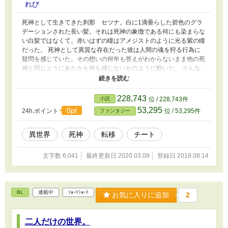
れび
死神として生きてきた刹那 セツナ。白に1滴垂らした碧色のグラ
デーションされた長い髪。それは死神の象徴である何にも染まらな
い白髪ではなくて。赤いはずの瞳はアメジストのように光る紫の瞳
だった。 死神として異質な存在だった彼は人間の魂を狩る行為に
疑問を感じていた。その想いの何年も答えがわからないまま他の死
神と同じようにあたかも何も感じないかのように動いた。 そんな
矢先、転機が訪れた。 刹那は答えを探しに旅立つ。 異世界転移
系、主人公ちょっぴり無自覚、最強で行きます。グロが来る時は目
次にいれます。
228,743
小説
位 / 228,743件
53,295
0pt
24h.ポイント
位 / 53,295件
ファンタジー
異世界
死神
転移
チート
文字数 6,041
最終更新日 2020.03.08
登録日 2019.08.14
BL
連載中
ｼｮｰﾄｼｮｰﾄ
お気に入りに追加
2
二人だけの世界。