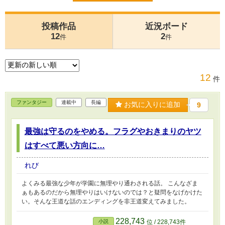
投稿作品
近況ボード
12
2
件
件
12
件
ファンタジー
連載中
長編
お気に入りに追加
9
最強は守るのをやめる。フラグやおきまりのヤツ
はすべて悪い方向に…
れび
よくみる最強な少年が学園に無理やり通わされる話。 こんなざま
ぁもあるのだから無理やりはいけないのでは？と疑問をなげかけた
い。そんな王道な話のエンディングを非王道変えてみました。
228,743
小説
位 / 228,743件