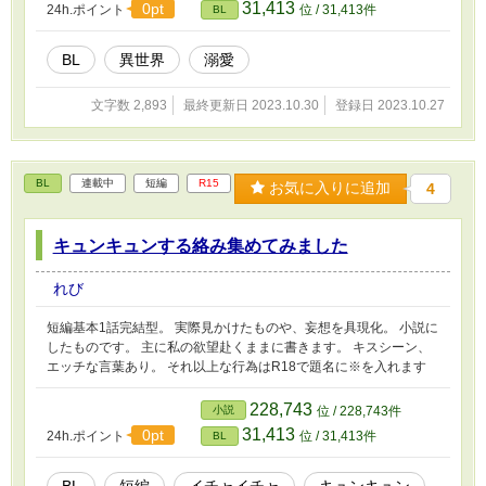
31,413
0pt
24h.ポイント
位 / 31,413件
BL
た。月桂樹の花言葉は勝利なんだから大逆転ざまあはどこへ！？
と。 私はこの小説を読んで疑問に思った。 いや、王太子悪くなく
ね？と。 実はこの王太子、ツンツンツンデレなだけで読み方を変
BL
異世界
溺愛
えればピュアだからこそ騙されただけだったのだ！ そうしたら、
私は彼が好きで好きで堪らなくなった。 その次の日 「あれ？私、
文字数 2,893
最終更新日 2023.10.30
登録日 2023.10.27
エルフィムじゃね？」 転生才色美人×暴君王太子 フラグというフラ
グを折りまくり彼は愛に飢えた婚約者を溺愛しまくる！
BL
連載中
短編
R15
お気に入りに追加
4
キュンキュンする絡み集めてみました
れび
短編基本1話完結型。 実際見かけたものや、妄想を具現化。 小説に
したものです。 主に私の欲望赴くままに書きます。 キスシーン、
エッチな言葉あり。 それ以上な行為はR18で題名に※を入れます
228,743
小説
位 / 228,743件
31,413
0pt
24h.ポイント
位 / 31,413件
BL
BL
短編
イチャイチャ
キュンキュン