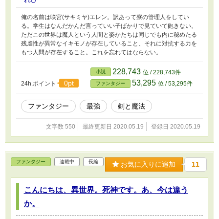
俺の名前は咲宮(サキミヤ)エレン。訳あって寮の管理人をしてい
る。学生はなんだかんだ言っていい子ばかりで見ていて飽きない。
ただこの世界は魔人という人間と姿かたちは同じでも内に秘めたる
残虐性が異常なイキモノが存在していること、それに対抗する力を
もつ人間が存在すること。これを忘れてはならない。
228,743
小説
位 / 228,743件
53,295
0pt
24h.ポイント
位 / 53,295件
ファンタジー
ファンタジー
最強
剣と魔法
文字数 550
最終更新日 2020.05.19
登録日 2020.05.19
ファンタジー
連載中
長編
お気に入りに追加
11
こんにちは、異世界。死神です。あ、今は違う
か。