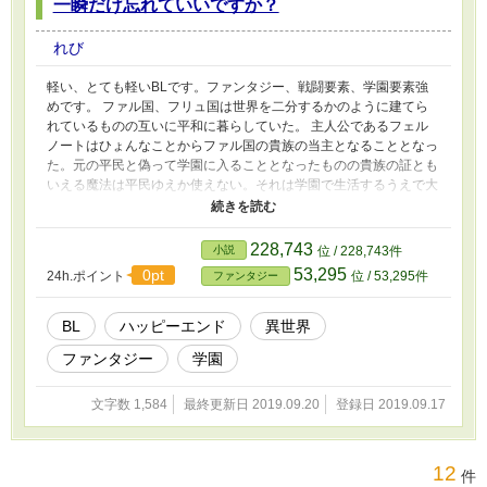
一瞬だけ忘れていいですか？
れび
軽い、とても軽いBLです。ファンタジー、戦闘要素、学園要素強
めです。 ファル国、フリュ国は世界を二分するかのように建てら
れているものの互いに平和に暮らしていた。 主人公であるフェル
ノートはひょんなことからファル国の貴族の当主となることとなっ
た。元の平民と偽って学園に入ることとなったものの貴族の証とも
いえる魔法は平民ゆえか使えない。それは学園で生活するうえで大
きな問題で。バレずに平穏に暮らすことはできるのかっ！？ そん
な中フェルノートは夜な夜などこかへ出かけているようだ。彼には
このこと以上にバレるとまずい重大なことを隠しているらし
228,743
小説
位 / 228,743件
い。。。。。
53,295
0pt
24h.ポイント
位 / 53,295件
ファンタジー
BL
ハッピーエンド
異世界
ファンタジー
学園
文字数 1,584
最終更新日 2019.09.20
登録日 2019.09.17
12
件