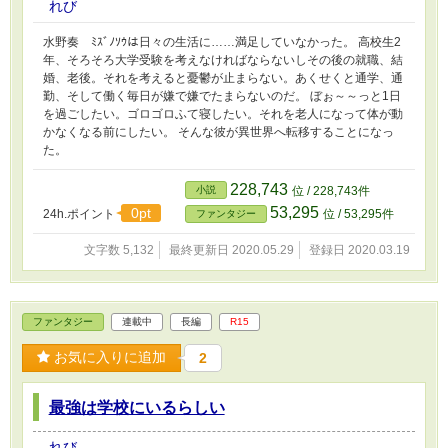
れび
水野奏 ﾐｽﾞﾉｿｳは日々の生活に……満足していなかった。 高校生2
年、そろそろ大学受験を考えなければならないしその後の就職、結
婚、老後。それを考えると憂鬱が止まらない。あくせくと通学、通
勤、そして働く毎日が嫌で嫌でたまらないのだ。 ぼぉ～～っと1日
を過ごしたい。ゴロゴロふて寝したい。それを老人になって体が動
かなくなる前にしたい。 そんな彼が異世界へ転移することになっ
た。
228,743
小説
位 / 228,743件
53,295
0pt
24h.ポイント
位 / 53,295件
ファンタジー
文字数 5,132
最終更新日 2020.05.29
登録日 2020.03.19
ファンタジー
連載中
長編
R15
お気に入りに追加
2
最強は学校にいるらしい
れび