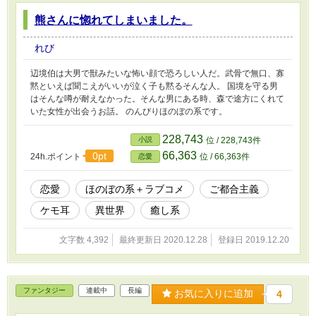
熊さんに惚れてしまいました。
れび
辺境伯は大男で獣みたいな怖い顔で恐ろしい人だ。武骨で無口、寡
黙といえば聞こえがいいが泣く子も黙るそんな人。 国境を守る男
はそんな噂が耐えなかった。そんな男にある時、森で途方にくれて
いた女性が出会うお話。 のんびりほのぼの系です。
228,743
小説
位 / 228,743件
66,363
0pt
24h.ポイント
位 / 66,363件
恋愛
恋愛
ほのぼの系＋ラブコメ
ご都合主義
ケモ耳
異世界
癒し系
文字数 4,392
最終更新日 2020.12.28
登録日 2019.12.20
ファンタジー
連載中
長編
お気に入りに追加
4