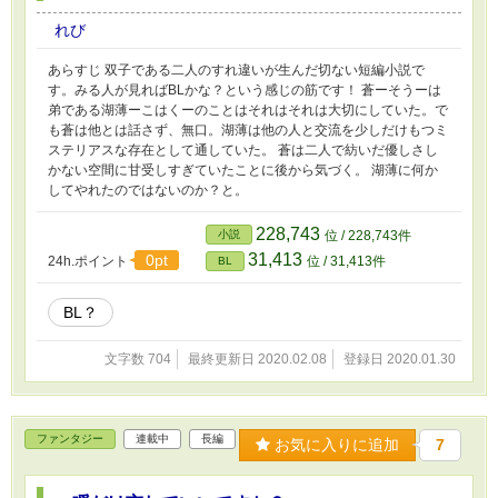
れび
あらすじ 双子である二人のすれ違いが生んだ切ない短編小説で
す。みる人が見ればBLかな？という感じの筋です！ 蒼ーそうーは
弟である湖薄ーこはくーのことはそれはそれは大切にしていた。で
も蒼は他とは話さず、無口。湖薄は他の人と交流を少しだけもつミ
ステリアスな存在として通していた。 蒼は二人で紡いだ優しさし
かない空間に甘受しすぎていたことに後から気づく。 湖薄に何か
してやれたのではないのか？と。
228,743
小説
位 / 228,743件
31,413
0pt
24h.ポイント
位 / 31,413件
BL
BL？
文字数 704
最終更新日 2020.02.08
登録日 2020.01.30
ファンタジー
連載中
長編
お気に入りに追加
7