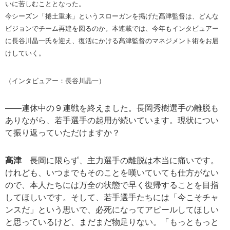
いに苦しむこととなった。
今シーズン「捲土重来」というスローガンを掲げた髙津監督は、どんな
ビジョンでチーム再建を図るのか。本連載では、今年もインタビュアー
に長谷川晶一氏を迎え、復活にかける髙津監督のマネジメント術をお届
けしていく。
（インタビュアー：長谷川晶一）
――連休中の９連戦を終えました。長岡秀樹選手の離脱も
ありながら、若手選手の起用が続いています。現状につい
て振り返っていただけますか？
髙津
長岡に限らず、主力選手の離脱は本当に痛いです。
けれども、いつまでもそのことを嘆いていても仕方がない
ので、本人たちには万全の状態で早く復帰することを目指
してほしいです。そして、若手選手たちには「今こそチャ
ンスだ」という思いで、必死になってアピールしてほしい
と思っているけど、まだまだ物足りない。「もっともっと