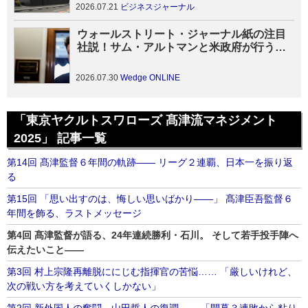
2026.07.21
ビジネスジャーナル
ウォールストリート・ジャーナル紙の注目
社説！サム・アルトマンと米政府が行う
「悪魔の契約」とは？
2026.07.30
Wedge ONLINE
「東京ヤクルトスワローズ 髙津流マネジメント
2025」 記事一覧
第14回 髙津監督６年間の軌跡―― リーグ２連覇、日本一を振り返
る
第15回 「思い出すのは、悔しい思いばかり――」 髙津臣吾監督６
年間を飾る、ラストメッセージ
第4回 髙津監督が語る、24年連続勝利・石川。 そして若手投手陣へ
伝えたいこと――
第3回 村上宗隆再離脱ににじむ指揮官の苦悩…… 「厳しいけれど、
次の戦い方を考えていくしかない」