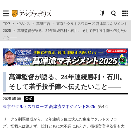
TOP
>
ビジネス
>
髙津臣吾
>
東京ヤクルトスワローズ 髙津流マネジメント
2025
>
髙津監督が語る、24年連続勝利・石川。 そして若手投手陣へ伝えたい
こと――
髙津監督が語る、24年連続勝利・石川。
そして若手投手陣へ伝えたいこと――
2025.05.09
公式
東京ヤクルトスワローズ 髙津流マネジメント2025
第4回
リーグ２制覇達成から、２年連続５位に沈んだ東京ヤクルトスワロー
ズ。怪我人は絶えず、投打ともに大不調にあえぎ、指揮官髙津監督も大