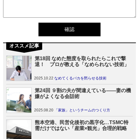
オススメ記事
第18回 なめた態度を取られたらこれで撃
退！ プロが教える「なめられない技術」
2025.10.22
なめてくるバカを黙らせる技術
第24回 ９割の夫が間違えている――妻の機
嫌がよくなる会話術
2025.08.20
「家族」というチームのつくり方
熊本空港、民営化後初の黒字化…TSMC特
需だけではない「産業×観光」合理的戦略