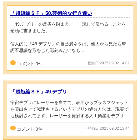
「超短編ＳＦ」50.芸術的な行き違い
「49.デブリ」の反省を踏まえ、「一読して伝わる」ことを
念頭に書きました。
個人的に「49.デブリ」の自己満ネタは、他人から見たら摩
訶不思議な形をした彫刻みたいなも...
登録日 2025.09.02 14:02
コメント
0
件
「超短編ＳＦ」49.デブリ
宇宙デブリにレーザーを当てて、表面からプラズマジェット
を噴出させて減速させるというデブリの処分方法は、現実で
も検討されてます。レーザーを発射する人工衛星をデブリ...
登録日 2025.09.02 13:44
コメント
0
件