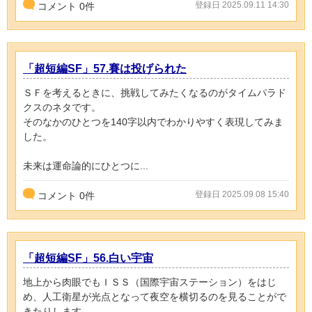
登録日 2025.09.11 14:30
コメント
0
件
「超短編SF」57.賽は投げられた
ＳＦを考えるときに、挑戦してみたくなるのがタイムパラド
クスのネタです。
そのなかのひとつを140字以内でわかりやすく表現してみま
した。
未来は運命論的にひとつに...
登録日 2025.09.08 15:40
コメント
0
件
「超短編SF」56.白い宇宙
地上から肉眼でもＩＳＳ（国際宇宙ステーション）をはじ
め、人工衛星が光点となって夜空を横切るのを見ることがで
きたりします。