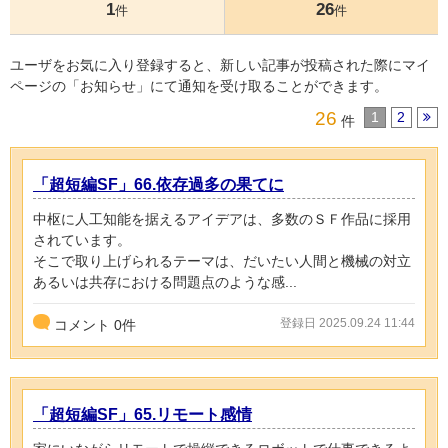
1
26
件
件
ユーザをお気に入り登録すると、新しい記事が投稿された際にマイ
ページの「お知らせ」にて通知を受け取ることができます。
26
1
2
件
「超短編SF」66.依存過多の果てに
中枢に人工知能を据えるアイデアは、多数のＳＦ作品に採用
されています。
そこで取り上げられるテーマは、だいたい人間と機械の対立
あるいは共存における問題点のような感...
登録日 2025.09.24 11:44
コメント
0
件
「超短編SF」65.リモート感情