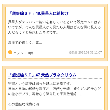
「超短編ＳＦ」48.異星人に筒抜け
異星人がテレパシー能力を有しているという設定のＳＦは多
いですが、そんな異星人から見たら人類はどんな風に見える
んだろう？と妄想したネタです。
温厚で心優しく、素...
登録日 2025.08.31 11:07
コメント
0
件
「超短編ＳＦ」47.天然プラネタリウム
宇宙という環境は思った以上に過酷です。
日向と日陰の極端な温度差、強烈な光線、塵やガス粒子など
の微小デブリ、容赦なく降り注ぐ宇宙放射線…。
その過酷な環境に四...