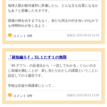
地球人類が銀河連邦に所属したら、どんな立ち位置になるか
なあ？と想像したネタです。
国連の例を出すまでもなく、友だち同士の付き合いのなかで
も仲間外れが生じるよう...
登録日 2025.09.04 10:29
コメント
0
件
「超短編ＳＦ」51.１たす１の無限
「49.デブリ」の反省点から「一読してわかる」ぐらいのさ
じ加減を掴むことが、差し当たりわたしの課題ということに
設定しての２篇目です。
学校は生徒や保護者にとって...
登録日 2025.09.03 12:09
コメント
0
件