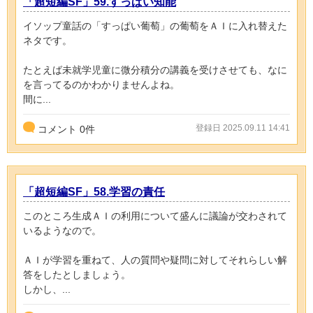
「超短編SF」59.すっぱい知能
イソップ童話の「すっぱい葡萄」の葡萄をＡＩに入れ替えた
ネタです。
たとえば未就学児童に微分積分の講義を受けさせても、なに
を言ってるのかわかりませんよね。
間に...
登録日 2025.09.11 14:41
コメント
0
件
「超短編SF」58.学習の責任
このところ生成ＡＩの利用について盛んに議論が交わされて
いるようなので。
ＡＩが学習を重ねて、人の質問や疑問に対してそれらしい解
答をしたとしましょう。
しかし、...