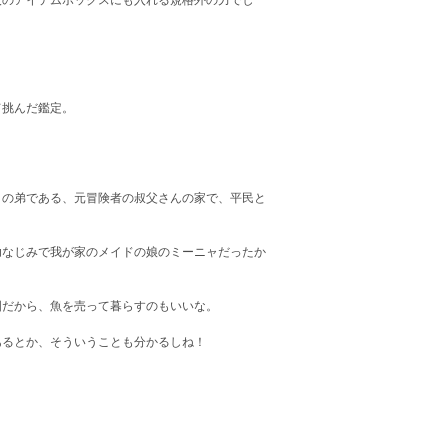
人のアイテムボックスにも入れる規格外の力でし
て挑んだ鑑定。
の弟である、元冒険者の叔父さんの家で、平民と
なじみで我が家のメイドの娘のミーニャだったか
だから、魚を売って暮らすのもいいな。
るとか、そういうことも分かるしね！