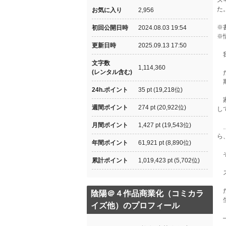
ス
た
お気に入り
2,956
※
初回公開日時
2024.08.03 19:54
※
更新日時
2025.09.13 17:50
我
文字数
1,114,360
(レンタル含む)
だ
期
24h.ポイント
35 pt (19,218位)
家
週間ポイント
274 pt (20,922位)
し
月間ポイント
1,427 pt (19,543位)
…
ら
年間ポイント
61,921 pt (8,890位)
そ
累計ポイント
1,019,423 pt (5,702位)
ス
だ
陰陽＠４作品商業化（コミカラ
生
イズ他）のプロフィール
─