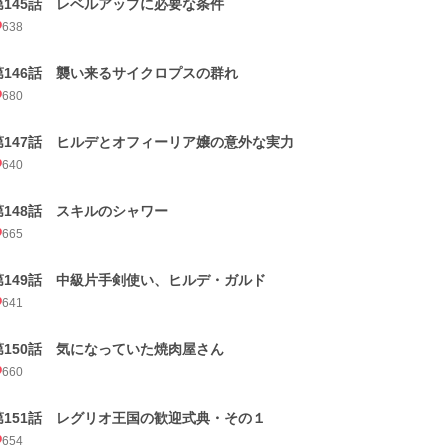
第145話 レベルアップに必要な条件
638
第146話 襲い来るサイクロプスの群れ
680
第147話 ヒルデとオフィーリア嬢の意外な実力
640
第148話 スキルのシャワー
665
第149話 中級片手剣使い、ヒルデ・ガルド
641
第150話 気になっていた焼肉屋さん
660
第151話 レグリオ王国の歓迎式典・その１
654