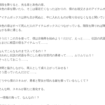
段を降りると、光る扉と灰色の扉。
色の扉を開いたら、そこは最近亡くなったばかりの、僕のお祖父さまのアイテムボ
イテムボックスは持ち主が死ぬと、中に入れたものが取り出せなくなると聞いてい
色の扉はすべて死んだ人のアイテムボックスにつながっている。階段を降りれば降
ながる扉に通じる。
うだ！この力を使って、僕は古物商を始めよう！だけど、えっと……、伝説の武器
まけに精霊の宿るアイテムって……。
んでこんなものまで入ってるの！？
われし伝説の武器を手にした者が次世代の勇者って……。ムリムリムリ！
っとしておこう……。
間と協力しながら、商人として成り上がってみせる！
う思っていたんだけど……。
うやら僕のスキルが、勇者と聖女が現れる鍵を握っているらしくて？
んな時、スキルが新たに進化する。
─情報の海って、なんなの！？