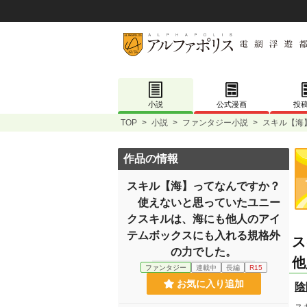
小説
公式漫画
投
TOP
>
小説
>
ファンタジー小説
>
スキル【海
作品の情報
スキル【海】ってなんですか？
使えないと思っていたユニー
クスキルは、海にも他人のアイ
テムボックスにも入れる規格外
ス
の力でした。
他
ファンタジー
連載中
長編
R15
お気に入り追加
陰