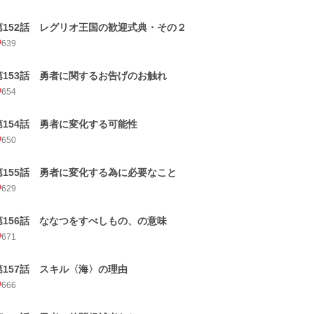
第152話 レグリオ王国の歓迎式典・その２
639
第153話 勇者に関するお告げのお触れ
654
第154話 勇者に変化する可能性
650
第155話 勇者に変化する為に必要なこと
629
第156話 ななつをすべしもの、の意味
671
第157話 スキル〈海〉の理由
666