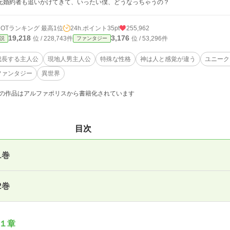
婚約者も追いかけてきて、いったい僕、どうなっちゃうの？
HOTランキング 最高1位
24h.ポイント
35pt
255,962
19,218
3,176
位 / 228,743件
位 / 53,296件
説
ファンタジー
成長する主人公
現地人男主人公
特殊な性格
神は人と感覚が違う
ユニーク
ファンタジー
異世界
の作品はアルファポリスから書籍化されています
目次
1巻
2巻
１章