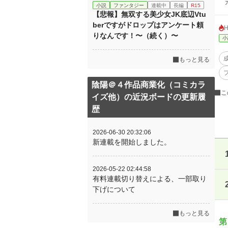
元
小説
ファンタジー
連載中
長編
R15
【悲報】無双する美少女JK底辺Vtu
berですがドロップはアンケート頼
りなんです！〜（続く）〜
小
もっと見る
陰陽＠４作品商業化（コミカラ
こ
イズ他）の近況ボードの更新履
歴
2026-06-30 20:32:06
新連載を開始しました。
2026-05-22 02:44:58
有料連載切り替えによる、一部取り
下げについて
もっと見る
第