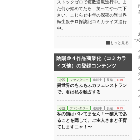
ストックゼロで複数連載進行中。ま
階
た何か始めてたら、笑ってやって下
灰
さい。こじらせ中年の深夜の異世界
転生飯テロ探訪記コミカライズ進行
ア
中。
灰
つ
もっと見る
そ
お
陰陽＠４作品商業化（コミカラ
イズ他）の登録コンテンツ
な
失
そ
小説
ファンタジー
連載中
長編
R15
異世界のもふもふカフェレストラン
仲
で、君は私を独占する
そ
ど
小説
ファンタジー
連載中
長編
R15
私の猫はバレてません！〜猫又であ
そ
ることを隠して、ご主人さまと子育
てしますニャ！〜
─