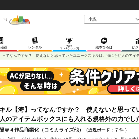
Web
稿漫画
レンタル
絵本ひろば
ビジ
コンテンツ大賞
】ってなんですか？ 使えないと思っていたユニークスキルは、海にも他人のアイ
キル【海】ってなんですか？ 使えないと思って
人のアイテムボックスにも入れる規格外の力でし
陽＠４作品商業化（コミカライズ他）
（近況ボード：
7 件
）