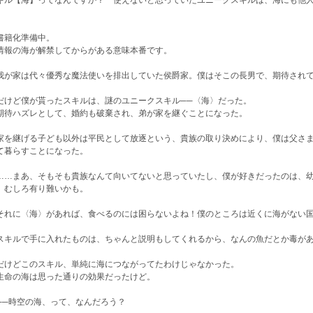
キル【海】ってなんですか？ 使えないと思っていたユニークスキルは、海にも他
。
書籍化準備中。
情報の海が解禁してからがある意味本番です。
が家は代々優秀な魔法使いを排出していた侯爵家。僕はそこの長男で、期待され
けど僕が貰ったスキルは、謎のユニークスキル──〈海〉だった。
待ハズレとして、婚約も破棄され、弟が家を継ぐことになった。
を継げる子ども以外は平民として放逐という、貴族の取り決めにより、僕は父さま
て暮らすことになった。
…まあ、そもそも貴族なんて向いてないと思っていたし、僕が好きだったのは、幼
、むしろ有り難いかも。
れに〈海〉があれば、食べるのには困らないよね！僕のところは近くに海がない国
キルで手に入れたものは、ちゃんと説明もしてくれるから、なんの魚だとか毒があ
けどこのスキル、単純に海につながってたわけじゃなかった。
命の海は思った通りの効果だったけど。
─時空の海、って、なんだろう？