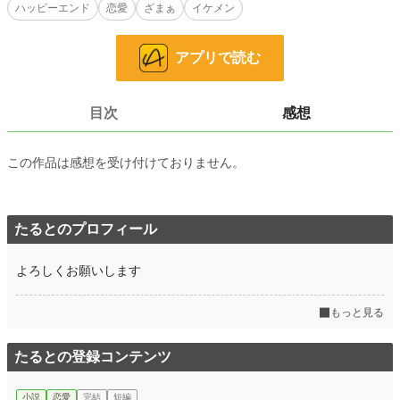
それなのに――
ハッピーエンド
恋愛
ざまぁ
イケメン
小説
581 位 / 228,589 件
アプリで読む
恋愛
338 位 / 66,316 件
お気に入り
624
目次
感想
24h.ポイント
2,108 pt
この作品は感想を受け付けておりません。
文字数
56,604
更新日時
2026.07.07 21:23
たるとのプロフィール
初回公開日時
2026.07.07 13:54
初回完結日時
2026.07.07 21:23
よろしくお願いします
週間ポイント
10,783 pt (906 位)
もっと見る
月間ポイント
411,645 pt (72 位)
年間ポイント
411,645 pt (1,321 位)
たるとの登録コンテンツ
累計ポイント
416,962 pt (12,017 位)
小説
恋愛
完結
短編