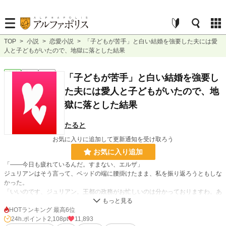
TOP
>
小説
>
恋愛小説
>
「子どもが苦手」と白い結婚を強要した夫には愛
人と子どもがいたので、地獄に落とした結果
恋愛
完結
短編
「子どもが苦手」と白い結婚を強要し
た夫には愛人と子どもがいたので、地
獄に落とした結果
たると
お気に入りに追加して更新通知を受け取ろう
お気に入り追加
「――今日も疲れているんだ。すまない、エルザ」
ジュリアンはそう言って、ベッドの端に腰掛けたまま、私を振り返ろうともしな
かった。
「いいのです、ジュリアン。王都の政務がお忙しいのは分かっておりますわ。あ
なたがこうして無事に戻ってきてくださるだけで、私は十分に幸せですから」
彼は私を愛している。
HOTランキング 最高6位
ジュリアンも私に愛を誓ってくれているし、私もそれを疑わなかった。
24h.ポイント
2,108pt
11,893