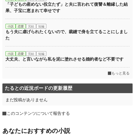
「子どもの産めない役立たず」と夫に言われて復讐＆離縁した結
果、子宝に恵まれて幸せです
小説
恋愛
完結
短編
もう夫に虐げられたくないので、裁縫で身を立てることにしまし
た
小説
恋愛
完結
短編
大丈夫、と言いながら私を泥に塗れさせる婚約者など不要です
もっと見る
たるとの近況ボードの更新履歴
まだ投稿がありません
このコンテンツについて報告する
あなたにおすすめの小説