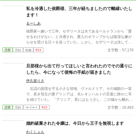
私を冷遇した侯爵様、三年が経ちましたので離縁いたし
ます！
るーしあ
侯爵家へ嫁いで三年。セザリーヌは夫であるベルトランから「愛
せるわけがない」と冷遇され、愛人のオランプからは陰湿な嫌が
らせを受ける日々を送っていた。しかし、セザリーヌは決して屈
しなかった。なぜなら、この婚姻は「三年経っても愛せなければ
文字数：57,170
恋愛
完結
短編
R15
離縁する」という約束のもと結ばれたものだったからだ。 三年目
の朝、セザリーヌは完璧に整えられた離縁状を置いて、未練なく
屋敷を去る。 身一つで国境の美しい村へ向かった彼女は、身分を
旦那様から出て行ってほしいと言われたのでその通りに
隠した隣国の若き大公ジスランと運命的な出会いを果たす。セザ
したら、今になって後悔の手紙が届きました
リーヌの傷ついた心は、ジスランの情熱的で甘い溺愛によって少
しずつ溶かされていく。 一方、有能な妻を失ったベルトランの侯
伊久留りさ
爵家は、それまでセザリーヌが陰で支えていた雑務や領地管理が
北辺の国境を守る小さな領地、ヴァルドリア。その城館の一室
すべて滞り、崩壊の一途をたどる。やがて王宮の夜会で再会した
で、若き領主の妻アリシアは、夫レオンハルトの言葉に静かに耳
とき、すべてを失った元夫は愕然とする。セザリーヌこそが、か
を傾けていた。 「アリシア、君にはもう少し、この城から離れて
つて自分の命を救ってくれた「初恋の少女」であり、自分を陰か
もらいたい」 レオンハルトの声は、いつものように低く、落ち
文字数：16,483
恋愛
完結
ｼｮｰﾄｼｮｰﾄ
R15
ら支え続けてくれた唯一無二の存在だったと知るが、時すでに遅
着いていた。しかし、その言葉の意味は、アリシアにとってあま
し。彼女の隣には、世界で一番彼女を大切にする極上の旦那様が
りにも唐突で、あまりにも冷たいものだった。 「……離れる、と
寄り添っていた。
はどういう意味でございますか」 「つまり、この城にいないでほ
婚約破棄された令嬢は、今日から王子を無視します
しい、ということだ。しばらくの間、君には別の場所で暮らして
わくしょん
もらいたい」 アリシアは、ゆっくりと目を閉じた。指先がわず