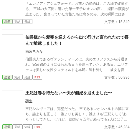
かに震えるのを、彼女は必死に抑えていた。この男の前で、自分
「エレノア・アシュフォード。お前との婚約は、この場で破棄す
が動揺している姿を見せたくなかったからだ。
る」 王城の大広間に響いた第一王子レオンの声に、楽団の演奏が
止まった。 集まっていた貴族たちは息をのみ、次の瞬間にはざわ
めきが広がる。 エレノアはゆっくりと顔を上げた。 目の前では、
文字数：15,849
恋愛
完結
長編
王子が腰に手を回した美しい令嬢――侯爵令嬢セシリアが勝ち誇
ったように微笑んでいる。
伯爵様から愛妾を迎えるから出て行けと言われたので喜
んで離縁しました！
雨宮ろろな
伯爵夫人であるヴァランティーヌは、夫のエリファスから冷遇さ
れ、家政婦のように扱われる日々を送っていた。ある日、エリフ
ァスは美しい女性クロティルドを本邸に連れ帰り、「彼女を愛妾
にする。お前との婚姻は終わりだ」と冷酷に離縁を言い渡す。ヴ
文字数：50,936
恋愛
完結
短編
R15
ァランティーヌは引き留めることもせず、静かにそれを受け入れ
て館を去った。 自由の身となった彼女を待っていたのは、以前か
ら彼女の類まれなる意匠の才能と清らかな心を慕っていた、隣国
王妃は春を待たない〜夫が側妃を迎えました〜
の若き公爵カジミールだった。カジミールの領地で温かく迎えら
羽生
れ、本来の輝きを取り戻していくヴァランティーヌ。 一方、彼女
を失った伯爵邸は、ヴァランティーヌの細やかな差配がなくなっ
王妃シルヴィアは、完璧だった。 王であるレオンハルトの隣に立
たことで急速に機能不全に陥り、没落の一途をたどる。激しい後
ち、誰よりも正しく、誰よりも美しく、誰よりも“王妃らしく”あ
悔に苛まれたエリファスは彼女を連れ戻そうとするが、そこには
ろうとしてきた。 けれど、結婚から五年が経っても2人には子は
驚くべき真実と、完璧なまでの「ざまぁ」が待ち受けていた。
授からず、ついに王は側妃を迎えることになる。 明るく無邪気な
文字数：45,284
恋愛
完結
短編
R15
側妃ミリアに、少しずつ心を動かしていくレオンハルト。 その変