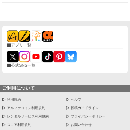
化に気づきながらも、シルヴィアは何も言えなかった。 ――王妃
だから。 けれど、シルヴィアの心は確実に壊れていく。 誰も悪く
ないのに。 それでも、誰もが何かを失う。 ◇全22話。一日二話
投稿（投稿予約済み） ◇ コメント欄にて様々なご意見・ご感想を
いただきありがとうございます。本作はすでに最後まで執筆済み
のため、いただいたご意見によって今後の展開が変わることはご
ざいませんが、ひとつひとつ大切に拝読しております。それぞれ
感じ方の分かれる物語かと思いますが、最後まで見守っていただ
アプリ一覧
けましたら嬉しいです。
公式SNS一覧
ご利用について
利用規約
ヘルプ
アルファコイン利用規約
投稿ガイドライン
レンタルサービス利用規約
プライバシーポリシー
スコア利用規約
お問い合わせ