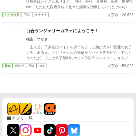
診療科はたくさんあります。 内科、外科、耳鼻科、歯科、皮膚科
etc… ただただ医者目線で色々な病気を治療していくだけの小説
です。 恋愛要素などは一切ありません。 密着病院24時！的な感
文字数：20,633
キャラ文芸
完結
ｼｮｰﾄｼｮｰﾄ
じです。 人物像などは表記していない為、読者様のご想像にお任
せします。 ※泣く表現、痛い表現など嫌いな方は読むのをお控え
ください。 歯科以外の医療知識はそこまで詳しくないのですみま
百合ランジェリーカフェにようこそ！
せんがご了承ください。
楠富 つかさ
主人公、下条藍はバイトを探すちょっと胸が大きい普通の女子
大生。ある日、同じサークルの先輩からバイト先を紹介してもら
うのだが、そこは男子禁制のカフェ併設ランジェリーショップ
で！？ ちょっとハレンチなお仕事カフェライフ、始まりま
文字数：59,023
青春
連載中
長編
R15
す！！ ※この物語はフィクションであり実在の人物・団体・法律
とは一切関係ありません。 表紙画像はAIイラストです。下着が生
成できないのでビキニで代用しています。
アプリ一覧