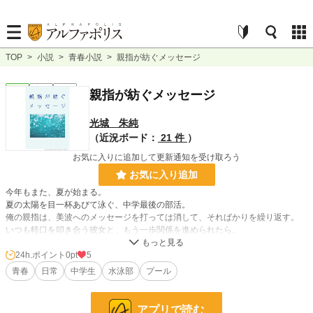
TOP
>
小説
>
青春小説
>
親指が紡ぐメッセージ
青春
完結
短編
親指が紡ぐメッセージ
光城 朱純
（近況ボード：
21 件
）
お気に入りに追加して更新通知を受け取ろう
お気に入り追加
今年もまた、夏が始まる。
夏の太陽を目一杯あびて泳ぐ、中学最後の部活。
俺の親指は、美波へのメッセージを打っては消して、そればかりを繰り返す。
いつも軽口を叩き合う彼女と、もう一歩関係を進められたら。
言葉を紡ぐよりも難しい、親指が伝えたいメッセージ。
自由に伝えるには、彼女との距離はまだ遠い。
24h.ポイント
0pt
5
青春
日常
中学生
水泳部
プール
表紙は、簡単表紙メーカー様です
アプリで読む