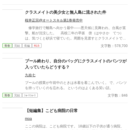
クラスメイトの美少女と無人島に流された件
桜井正宗@オートスキル第1巻発売中
修学旅行で離島へ向かう最中――悪天候に見舞われ、台風が直
撃。船が沈没した。 高校二年の早坂 啓（はやさか てつ）
は、気づくと砂浜で寝ていた。周囲を見渡すとクラスメイトで美
少女の天音 愛（あまね まな）が隣に倒れていた。 どうや
文字数：578,700
青春
完結
長編
R15
ら、漂流して流されていたようだった。 帰ろうにも島は『無人
島』。 しばらくは島で生きていくしかなくなった。天音と共に
無人島サバイバルをしていくのだが……クラスの女子が次々に見
プール終わり、自分のバッグにクラスメイトのパンツが
つかり、やがてハーレムに。 男一人と女子十五人で……取り合
入っていたらどうする？
いに発展！？
九拾七
プールの授業が午前中のときは水着を着こんでいく。 で、パンツ
を持っていくのを忘れる。 というのはよくある笑い話。
文字数：846
青春
完結
ｼｮｰﾄｼｮｰﾄ
【短編集】こども病院の日常
moa
ここの病院は、こども病院です。 18歳以下の子供が通う病院、