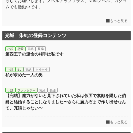
ろしくお願いします。ノベルアッププラス、Noraノベル、カクヨ
ムでも活動中です。
もっと見る
光城 朱純の登録コンテンツ
小説
恋愛
完結
長編
第四王子の運命の相手は私です
小説
BL
完結
ｼｮｰﾄｼｮｰﾄ
私が求めた一人の男
小説
ファンタジー
完結
長編
【完結】魔力がないと見下されていた私は仮面で素顔を隠した伯
爵と結婚することになりました〜さらに魔力石まで作り出せなん
て、冗談じゃない〜
もっと見る