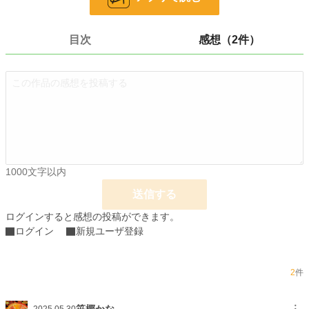
小説
228,833 位 / 228,833 件
青春
7,922 位 / 7,922 件
目次
感想（2件）
お気に入り
1
24h.ポイント
0 pt
文字数
10,689
更新日時
2025.05.04 19:27
初回公開日時
2025.04.30 19:54
1000文字以内
初回完結日時
2025.05.04 19:27
送信する
週間ポイント
28 pt (56,925 位)
ログインすると感想の投稿ができます。
月間ポイント
28 pt (93,489 位)
ログイン
新規ユーザ登録
年間ポイント
588 pt (98,490 位)
2
件
累計ポイント
2,759 pt (151,286 位)
笹椰かな
︙