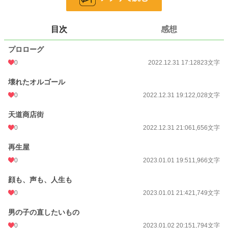
本当にどんなものでも直してくれるのか？お代はどれだけかかるのか？
謎に包まれたままのその店に、今日も客が訪れる。
目次
感想
再生屋は、それが必要な人の目にしかその店構えを見せることはない。
プロローグ
その姿を見ることができるのは、幸せなのか。果たして不幸なのか。
0
2022.12.31 17:12
823文字
小説
228,746 位 / 228,746 件
壊れたオルゴール
0
2022.12.31 19:12
2,028文字
キャラ文芸
5,634 位 / 5,634 件
天道商店街
お気に入り
2
0
2022.12.31 21:06
1,656文字
24h.ポイント
0 pt
再生屋
文字数
20,895
0
2023.01.01 19:51
1,966文字
更新日時
2023.01.04 18:09
顔も、声も、人生も
初回公開日時
2022.12.31 17:12
0
2023.01.01 21:42
1,749文字
初回完結日時
2023.01.04 18:09
男の子の直したいもの
週間ポイント
0 pt (228,746 位)
0
2023.01.02 20:15
1,794文字