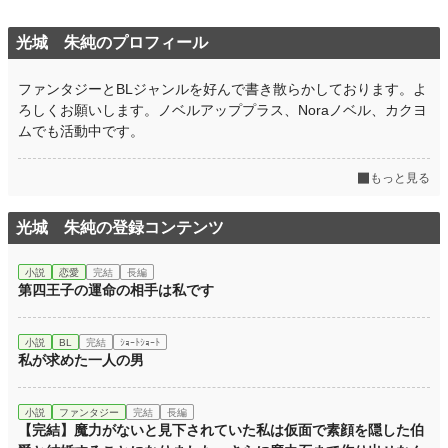
光城 朱純のプロフィール
ファンタジーとBLジャンルを好んで書き散らかしております。よ
ろしくお願いします。ノベルアッププラス、Noraノベル、カクヨ
ムでも活動中です。
もっと見る
光城 朱純の登録コンテンツ
小説
恋愛
完結
長編
第四王子の運命の相手は私です
小説
BL
完結
ｼｮｰﾄｼｮｰﾄ
私が求めた一人の男
小説
ファンタジー
完結
長編
【完結】魔力がないと見下されていた私は仮面で素顔を隠した伯