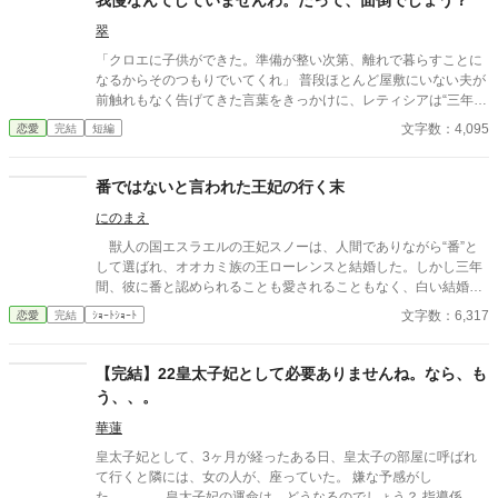
我慢なんてしていませんわ。だって、面倒でしょう？
翠
「クロエに子供ができた。準備が整い次第、離れで暮らすことに
なるからそのつもりでいてくれ」 普段ほとんど屋敷にいない夫が
前触れもなく告げてきた言葉をきっかけに、レティシアは“三年
間”の契約を終わらせることにした。 赤の他人を屋敷に迎えるこ
文字数：4,095
恋愛
完結
短編
とはしない。 不要なものに感情を砕く理由などない。 「だって、
面倒でしょう？」 不誠実な夫も、無意味な結婚も、 この際すべて
切り捨ててしまいましょう。
番ではないと言われた王妃の行く末
にのまえ
獣人の国エスラエルの王妃スノーは、人間でありながら“番”と
して選ばれ、オオカミ族の王ローレンスと結婚した。しかし三年
間、彼に番と認められることも愛されることもなく、白い結婚の
まま冷遇され続ける。 それでも王妃として国に尽くしてきたス
文字数：6,317
恋愛
完結
ｼｮｰﾄｼｮｰﾄ
ノーだったが、ある日、ローレンスが別の令嬢レイアーを懐妊さ
せ、側妃として迎えると知る。ついに心が折れたスノーは離縁を
決意し、国を去ろうとする。 しかしその道中、レイアー嬢の実
【完結】22皇太子妃として必要ありませんね。なら、も
家の襲撃に遭い、スノーは命を落とす寸前、自身の命と引き換え
う、、。
に広域回復魔法で多くの命を救う。 これでスノーの、人生は終
わりのはずだった。 だが次に目を覚ますと、スノーは三年前の
華蓮
結婚式当日に戻っていた。何度死んでも、何度拒絶しても、結婚
皇太子妃として、3ヶ月が経ったある日、皇太子の部屋に呼ばれ
式の誓いの瞬間へと戻される。 番から逃れようと、スノーは何
て行くと隣には、女の人が、座っていた。 嫌な予感がし
度も死を選ぶが――。
た、、、、 皇太子妃の運命は、どうなるのでしょう？ 指導係、教