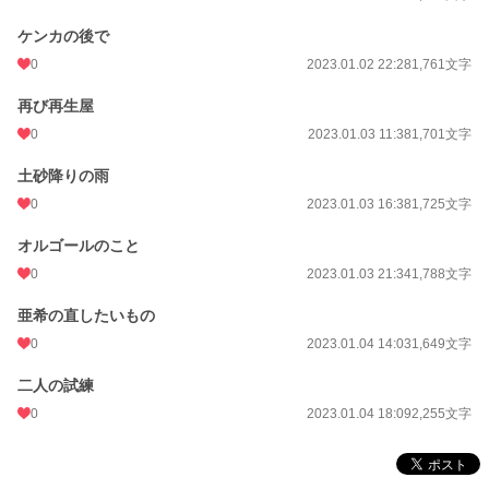
月間ポイント
0 pt (228,746 位)
ケンカの後で
0
2023.01.02 22:28
1,761文字
年間ポイント
21 pt (176,521 位)
累計ポイント
3,575 pt (139,830 位)
再び再生屋
0
2023.01.03 11:38
1,701文字
土砂降りの雨
0
2023.01.03 16:38
1,725文字
オルゴールのこと
0
2023.01.03 21:34
1,788文字
亜希の直したいもの
0
2023.01.04 14:03
1,649文字
二人の試練
0
2023.01.04 18:09
2,255文字