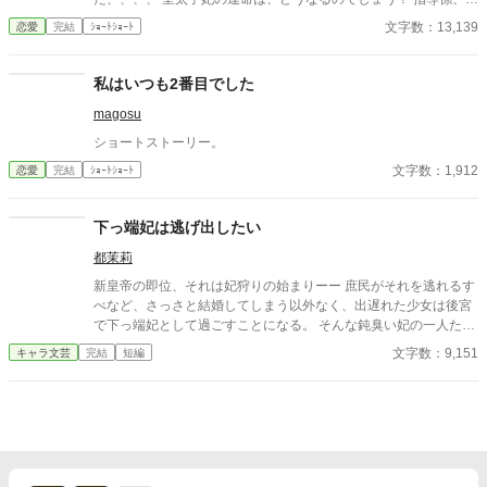
育係編Part1
文字数：13,139
恋愛
完結
ｼｮｰﾄｼｮｰﾄ
私はいつも2番目でした
magosu
ショートストーリー。
文字数：1,912
恋愛
完結
ｼｮｰﾄｼｮｰﾄ
下っ端妃は逃げ出したい
都茉莉
新皇帝の即位、それは妃狩りの始まりーー 庶民がそれを逃れるす
べなど、さっさと結婚してしまう以外なく、出遅れた少女は後宮
で下っ端妃として過ごすことになる。 そんな鈍臭い妃の一人たる
私は、偶然後宮から逃げ出す手がかりを発見する。その手がかり
文字数：9,151
キャラ文芸
完結
短編
は府庫にあるらしいと知って、調べること数日。脱走用と思われ
る地図を発見した。 しかし、気が緩んだのか、年下の少女に見つ
かってしまう。そして、少女を見張るために共に過ごすことにな
ったのだが、この少女、何か隠し事があるようで……