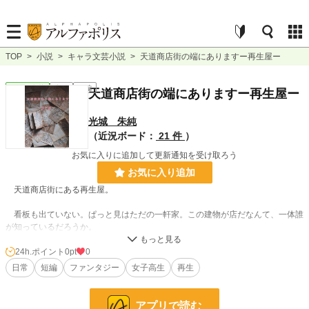
TOP
>
小説
>
キャラ文芸小説
>
天道商店街の端にありますー再生屋ー
キャラ文芸
完結
短編
天道商店街の端にありますー再生屋ー
光城 朱純
（近況ボード：
21 件
）
お気に入りに追加して更新通知を受け取ろう
お気に入り追加
天道商店街にある再生屋。
看板も出ていない。ぱっと見はただの一軒家。この建物が店だなんて、一体誰
が知っているだろうか。
その名の通り、どんなものでも再生させてくれるらしい。
24h.ポイント
0pt
0
日常
短編
ファンタジー
女子高生
再生
まるで都市伝説の様なその店の噂は、どこからともなく広まって、いつしかそ
の店を必要としてる者の耳に届く。
アプリで読む