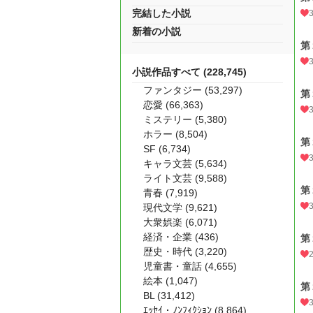
完結した小説
新着の小説
第
小説作品すべて (228,745)
ファンタジー (53,297)
第
恋愛 (66,363)
ミステリー (5,380)
ホラー (8,504)
第
SF (6,734)
キャラ文芸 (5,634)
ライト文芸 (9,588)
第
青春 (7,919)
現代文学 (9,621)
大衆娯楽 (6,071)
経済・企業 (436)
第
歴史・時代 (3,220)
児童書・童話 (4,655)
絵本 (1,047)
第
BL (31,412)
ｴｯｾｲ・ﾉﾝﾌｨｸｼｮﾝ (8,864)