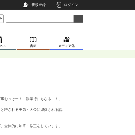
新規登録
ログイン
ネス
書籍
メディア化
万事おっけー！ 親孝行にもなる！！」
いと噂される王弟・大公に溺愛される話。
が、全体的に加筆・修正をしています。