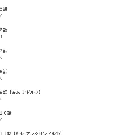
５話
30
６話
31
７話
30
８話
30
９話【Side アドルフ】
30
１０話
30
１１話【Side アレクサンドル①】