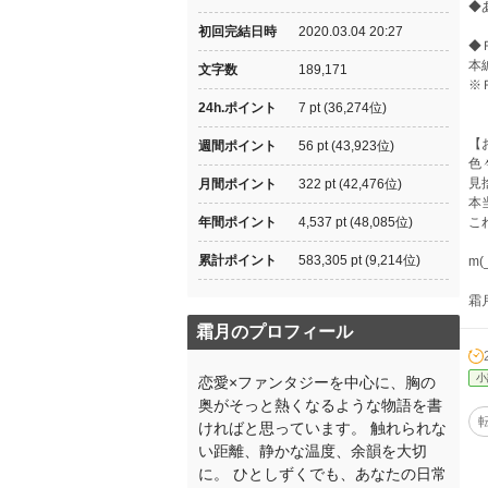
◆
初回完結日時
2020.03.04 20:27
◆
本
文字数
189,171
※
24h.ポイント
7 pt (36,274位)
【
週間ポイント
56 pt (43,923位)
色
見
月間ポイント
322 pt (42,476位)
本
年間ポイント
4,537 pt (48,085位)
こ
累計ポイント
583,305 pt (9,214位)
m(
霜
霜月のプロフィール
小
恋愛×ファンタジーを中心に、胸の
奥がそっと熱くなるような物語を書
ければと思っています。 触れられな
い距離、静かな温度、余韻を大切
に。 ひとしずくでも、あなたの日常