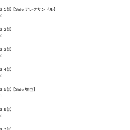
３１話【Side アレクサンドル】
10
３２話
10
３３話
10
３４話
10
３５話【Side 智也】
11
３６話
10
３７話