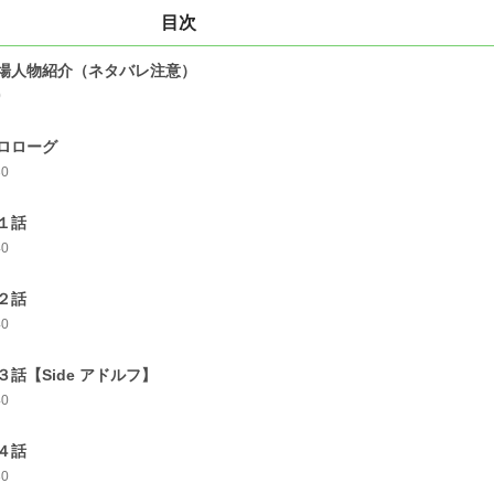
目次
場人物紹介（ネタバレ注意）
0
ロローグ
30
１話
40
２話
40
３話【Side アドルフ】
40
４話
30