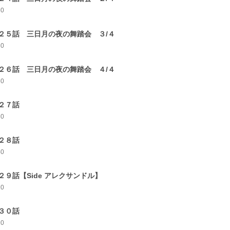
30
２５話 三日月の夜の舞踏会 ３/４
30
２６話 三日月の夜の舞踏会 ４/４
30
２７話
30
２８話
40
２９話【Side アレクサンドル】
10
３０話
10