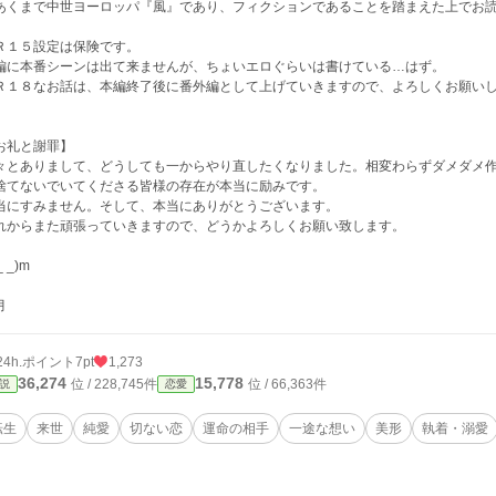
あくまで中世ヨーロッパ『風』であり、フィクションであることを踏まえた上でお
Ｒ１５設定は保険です。
編に本番シーンは出て来ませんが、ちょいエロぐらいは書けている…はず。
Ｒ１８なお話は、本編終了後に番外編として上げていきますので、よろしくお願い
お礼と謝罪】
々とありまして、どうしても一からやり直したくなりました。相変わらずダメダメ
捨てないでいてくださる皆様の存在が本当に励みです。
当にすみません。そして、本当にありがとうございます。
れからまた頑張っていきますので、どうかよろしくお願い致します。
_ _)m
月
24h.ポイント
7pt
1,273
36,274
15,778
位 / 228,745件
位 / 66,363件
説
恋愛
転生
来世
純愛
切ない恋
運命の相手
一途な想い
美形
執着・溺愛