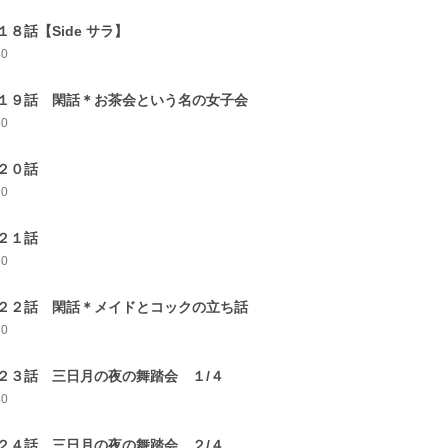
１８話【Side サラ】
30
１９話 閑話＊お茶会という名の女子会
30
２０話
30
２１話
30
２２話 閑話＊メイドとコックの立ち話
30
２３話 三日月の夜の舞踏会 １/４
40
２４話 三日月の夜の舞踏会 ２/４