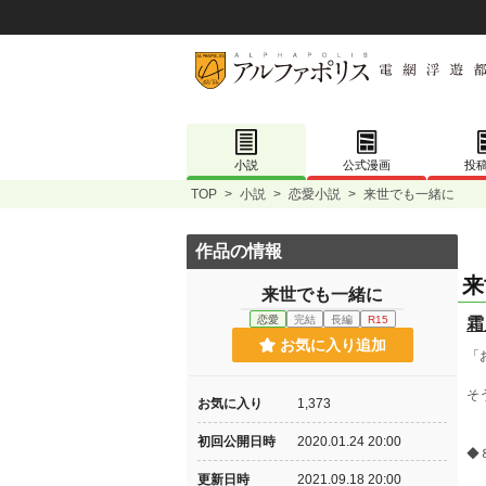
小説
公式漫画
投
TOP
>
小説
>
恋愛小説
>
来世でも一緒に
作品の情報
来
来世でも一緒に
恋愛
完結
長編
R15
霜
お気に入り追加
「
そ
お気に入り
1,373
初回公開日時
2020.01.24 20:00
◆
更新日時
2021.09.18 20:00