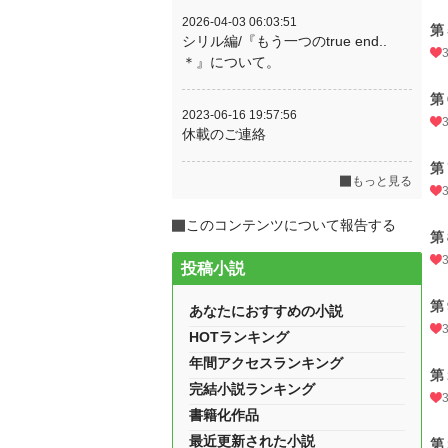
2026-04-03 06:03:51
第
シリル編/『もう一つのtrue end..
＊』について。
第
2023-06-16 19:57:56
休載のご連絡
第
もっと見る
このコンテンツについて報告する
第
投稿小説
第
あなたにおすすめの小説
HOTランキング
年間アクセスランキング
第
完結小説ランキング
書籍化作品
最近更新された小説
第