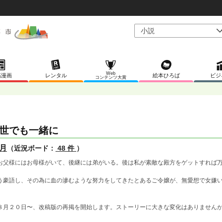
Web
稿漫画
レンタル
絵本ひろば
ビジ
コンテンツ大賞
世でも一緒に
月
（近況ボード：
48 件
）
お父様にはお母様がいて、後継には弟がいる。後は私が素敵な殿方をゲットすれば
う豪語し、その為に血の滲むような努力をしてきたとあるご令嬢が、無愛想で女嫌
８月２０日〜、改稿版の再掲を開始します。ストーリーに大きな変化はありません