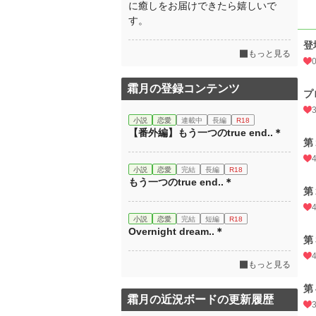
に癒しをお届けできたら嬉しいで
す。
登
もっと見る
霜月の登録コンテンツ
プ
小説
恋愛
連載中
長編
R18
【番外編】もう一つのtrue end..＊
第
小説
恋愛
完結
長編
R18
もう一つのtrue end..＊
第
小説
恋愛
完結
短編
R18
Overnight dream..＊
第
もっと見る
第
霜月の近況ボードの更新履歴