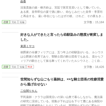
由香
没落貴族の娘・柳月鈴は、宮廷で医官見習いとして働いていた。
ある夜、皇帝即位の宴で酒に酔い、幼なじみだった皇帝・李景珩
と再会する。 遠い存在になったはずの彼。 けれど、その夜をきっ
かけに月鈴の運命は大きく動き出す。 冷酷と恐れられる皇帝が、
文字数：15,184
恋愛
完結
短編
なぜか彼女だけには甘すぎて――。
好きな人ができたと言ったら幼馴染みの態度が豹変しま
した。
束原ミヤコ
侯爵家の令嬢フィリアには、五つ年上の幼馴染がいる。 ルシウス
は公爵家の長男であり、聖騎士団の騎士団長でもある。 昔からフ
ィリアの騎士として振る舞ってくれていたルシウスと、ごく自然
に婚約者になっていた。 しかし、ある日の夜会で、「ルシウス様
文字数：16,426
恋愛
完結
短編
R18
はわがままな妹と結婚をしなければならず、可哀想」という噂話
を聞いてしまう。 自分のせいでルシウスは想い人と添い遂げられ
ないのだと気づいたフィリアは、ルシウスに告げる。 「私、好き
世間知らずな山ごもり薬師は、××な騎士団長の性癖淫愛
な人ができました」 だから、あなたとは結婚できないのだという
から逃げ出せない
嘘を──。
二位関りをん
平民薬師・クララは国境沿いの深い山奥で暮らしながら、魔法薬
の研究に没頭している。招集が下れば山を下りて麓にある病院や
娼館で診察補助をしたりしているが、世間知らずなのに変わりは