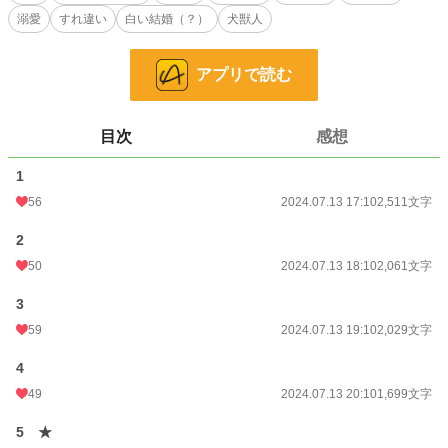
溺愛
すれ違い
白い結婚（？）
犬獣人
辺境伯の夫人となり、可愛らしいもふもふを眺めていられるだけでも充分だ、と
イズは自分に言い聞かせるが、ある日衝撃的な現場を目撃してしまい……。
アプリで読む
生真面目なもふもふイヌ科獣人辺境伯×もふもふ大好き令嬢のすれ違い溺愛ラブ
ストーリーです。
※こんなタイトルですがBL要素はありません。
目次
感想
※性的描写を含む部分には★が付きます。
1
小説
228,779 位 / 228,779 件
56
2024.07.13 17:10
2,511文字
恋愛
66,370 位 / 66,370 件
2
お気に入り
60
50
2024.07.13 18:10
2,061文字
24h.ポイント
0 pt
3
59
2024.07.13 19:10
2,029文字
文字数
13,082
更新日時
2024.07.13 20:10
4
49
2024.07.13 20:10
1,699文字
初回公開日時
2024.07.12 21:10
5 ★
初回完結日時
2024.07.13 20:45