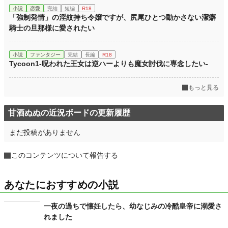
小説
恋愛
完結
短編
R18
「強制発情」の淫紋持ち令嬢ですが、尻尾ひとつ動かさない潔癖
騎士の旦那様に愛されたい
小説
ファンタジー
完結
長編
R18
Tycoon1-呪われた王女は逆ハーよりも魔女討伐に専念したい-
もっと見る
甘酒ぬぬの近況ボードの更新履歴
まだ投稿がありません
このコンテンツについて報告する
あなたにおすすめの小説
一夜の過ちで懐妊したら、幼なじみの冷酷皇帝に溺愛さ
れました