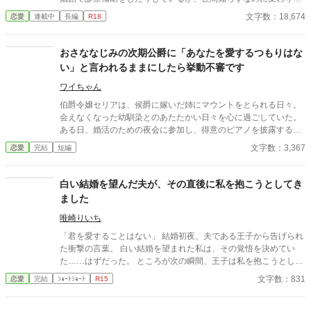
ない。 ある日、山の中で倒れている男性を発見。彼はなんと騎士
文字数：18,674
恋愛
連載中
長編
R18
団長・レイルドで女嫌いの噂を持つ人物だった。 当然女嫌いの噂
なんて知らないクララは良心に従い彼を助け、治療を施す。 だ
が、レイルドには隠している秘密……性癖があった。 ――君の××
おさななじみの次期公爵に「あなたを愛するつもりはな
××、触らせてもらえないだろうか？
い」と言われるままにしたら挙動不審です
ワイちゃん
伯爵令嬢セリアは、侯爵に嫁いだ姉にマウントをとられる日々。
会えなくなった幼馴染とのあたたかい日々を心に過ごしていた。
ある日、婚活のための夜会に参加し、得意のピアノを披露する
と、幼馴染と再会し、次の日には公爵の幼馴染に求婚されること
文字数：3,367
恋愛
完結
短編
に。しかし、幼馴染には「あなたを愛するつもりはない」と言わ
れ、相手の提示するルーティーンをただただこなす日々が始ま
り……？
白い結婚を望んだ夫が、その直後に私を抱こうとしてき
ました
唯崎りいち
「君を愛することはない」 結婚初夜、夫である王子から告げられ
た衝撃の言葉。 白い結婚を望まれた私は、その覚悟を決めてい
た……はずだった。 ところが次の瞬間、王子は私を抱こうとして
くる。 「待ってください！ あなた、私を愛さないと言いました
文字数：831
恋愛
完結
ｼｮｰﾄｼｮｰﾄ
R15
よね？」 愛するつもりはないのに、なぜ身体の関係だけ求めるの
か。 問い詰める私に、王子は驚きの秘密を明かす。 「興奮しすぎ