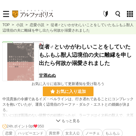
TOP
>
小説
>
恋愛小説
>
従者♂といかがわしいことをしていたもふもふ獣人
辺境伯の夫に離縁を申し出たら何故か溺愛されました
恋愛
完結
短編
R18
従者♂といかがわしいことをしていた
もふもふ獣人辺境伯の夫に離縁を申し
出たら何故か溺愛されました
甘酒ぬぬ
お気に入りに追加して更新通知を受け取ろう
お気に入り追加
中流貴族の令嬢であるイズ・ベルラインは、行き遅れであることにコンプレック
スを抱いていたが、運良く辺境伯のラーファ・ダルク・エストとの婚姻が決ま
る。
互いにほぼ面識のない状態での結婚だったが、ラーファはイヌ科の獣人で、犬耳
とふわふわの巻き尻尾にイズは魅了される。
しかし、イズは初夜でラーファの機嫌を損ねてしまい、それ以降ずっと夜の営み
24h.ポイント
0pt
350
がない日々を過ごす。
恋愛
ハッピーエンド
異世界
女主人公
ノーチェ
もふもふ