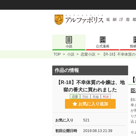
小説
公式漫画
投
TOP
>
小説
>
恋愛小説
>
【R-18】不幸体質
作品の情報
【
【R-18】不幸体質の令嬢は、地
獄の番犬に買われました
臣
恋愛
完結
長編
R18
顔
お気に入り追加
幸
が
り
お気に入り
521
込
初回公開日時
2019.08.13 21:39
※