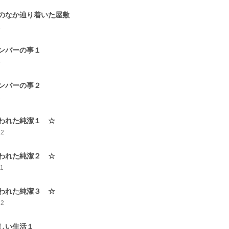
のなか辿り着いた屋敷
1
ンバーの事１
3
ンバーの事２
2
われた純潔１ ☆
12
われた純潔２ ☆
11
われた純潔３ ☆
22
しい生活１