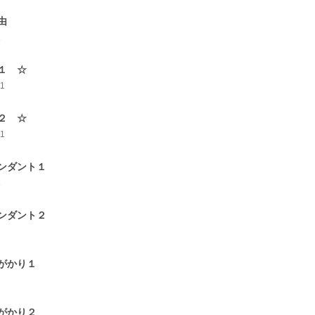
由
1
１ ☆
11
２ ☆
11
ンダント１
1
ンダント２
2
がかり１
2
がかり２