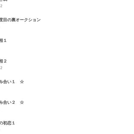
12
度目の裏オークション
4
相１
1
相２
12
み合い１ ☆
7
み合い２ ☆
2
の初恋１
0