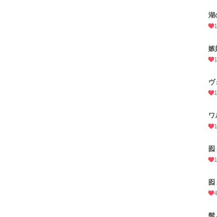
湖
嫉
ヴ
ワ
囮
囮
髭