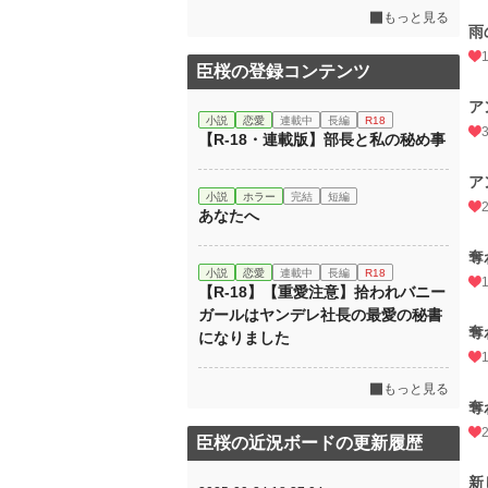
もっと見る
雨
臣桜の登録コンテンツ
ア
小説
恋愛
連載中
長編
R18
【R-18・連載版】部長と私の秘め事
ア
小説
ホラー
完結
短編
あなたへ
奪
小説
恋愛
連載中
長編
R18
【R-18】【重愛注意】拾われバニー
ガールはヤンデレ社長の最愛の秘書
奪
になりました
もっと見る
奪
臣桜の近況ボードの更新履歴
新