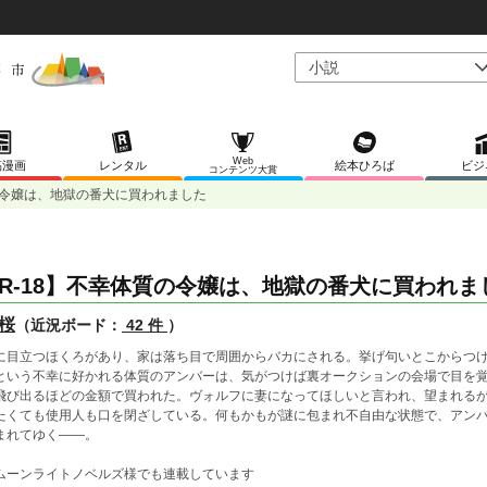
Web
稿漫画
レンタル
絵本ひろば
ビジ
コンテンツ大賞
の令嬢は、地獄の番犬に買われました
R-18】不幸体質の令嬢は、地獄の番犬に買われま
桜
（近況ボード：
42 件
）
に目立つほくろがあり、家は落ち目で周囲からバカにされる。挙げ句いとこからつ
という不幸に好かれる体質のアンバーは、気がつけば裏オークションの会場で目を
飛び出るほどの金額で買われた。ヴォルフに妻になってほしいと言われ、望まれる
たくても使用人も口を閉ざしている。何もかもが謎に包まれ不自由な状態で、アン
まれてゆく――。
ムーンライトノベルズ様でも連載しています