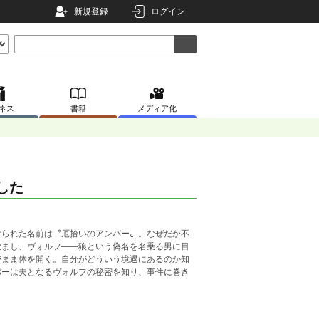
新規登録
ログイン
ネス
書籍
メディア化
した
けられた名前は〝厄拾いのアンバー〟。なぜだか不
覚まし、ヴォルフ――狼という偽名を名乗る男に目
がまま体を開く。自分がどういう境遇にあるのか知
バーは夫となるヴォルフの秘密を知り、事件に巻き