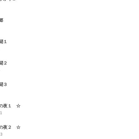
1
郷
2
闘１
2
闘２
4
闘３
2
の夜１ ☆
11
の夜２ ☆
13