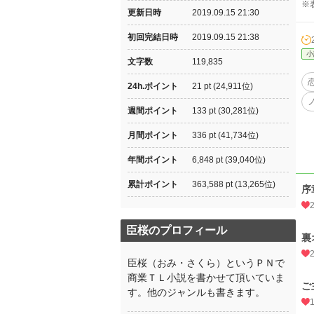
※
更新日時
2019.09.15 21:30
初回完結日時
2019.09.15 21:38
小
文字数
119,835
24h.ポイント
21 pt (24,911位)
週間ポイント
133 pt (30,281位)
月間ポイント
336 pt (41,734位)
年間ポイント
6,848 pt (39,040位)
累計ポイント
363,588 pt (13,265位)
序
臣桜のプロフィール
裏
臣桜（おみ・さくら）というＰＮで
商業ＴＬ小説を書かせて頂いていま
ご
す。他のジャンルも書きます。