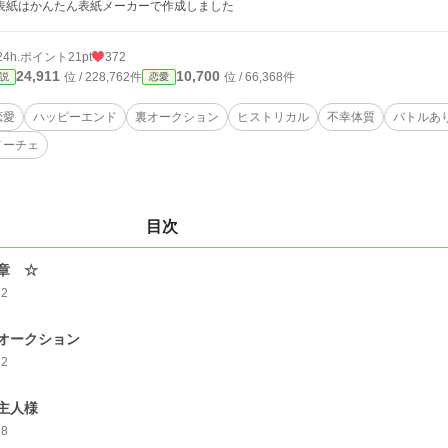
表紙はかんたん表紙メーカーで作成しました
24h.ポイント
21pt
372
24,911
10,700
位 / 228,762件
位 / 66,368件
説
恋愛
恋愛
ハッピーエンド
裏オークション
ヒストリカル
不幸体質
バトルあ
ノーチェ
目次
章 ☆
22
オークション
22
主人様
18