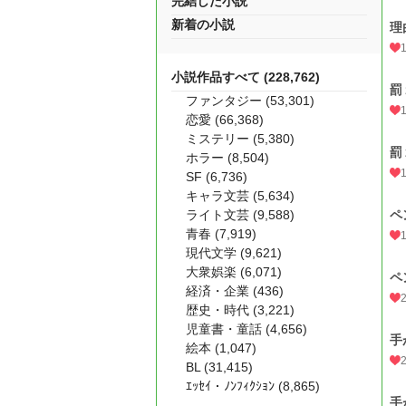
完結した小説
新着の小説
理
小説作品すべて (228,762)
罰
ファンタジー (53,301)
恋愛 (66,368)
ミステリー (5,380)
罰
ホラー (8,504)
SF (6,736)
キャラ文芸 (5,634)
ライト文芸 (9,588)
ペ
青春 (7,919)
現代文学 (9,621)
大衆娯楽 (6,071)
ペ
経済・企業 (436)
歴史・時代 (3,221)
児童書・童話 (4,656)
手
絵本 (1,047)
BL (31,415)
ｴｯｾｲ・ﾉﾝﾌｨｸｼｮﾝ (8,865)
手