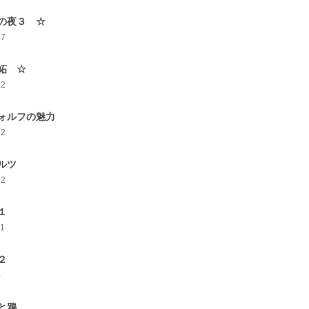
の夜３ ☆
17
妬 ☆
12
ォルフの魅力
12
ルツ
12
１
11
２
4
と鴉