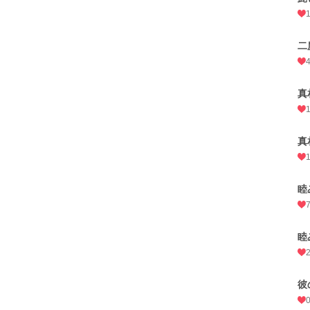
二
真
真
睦
睦
彼