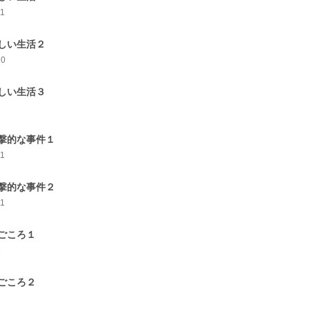
11
しい生活２
10
しい生活３
1
撃的な事件１
11
撃的な事件２
11
ごころ１
1
ごころ２
1