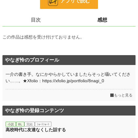
アプリで読む
ホラー
8,498 位 / 8,498 件
お気に入り
7
目次
感想
24h.ポイント
0 pt
この作品は感想を受け付けておりません。
文字数
10,582
更新日時
2023.04.03 00:11
やなぎ怜のプロフィール
初回公開日時
2023.04.03 00:11
初回完結日時
2023.04.03 00:11
一介の書き手。なにかやらかしていましたらそっと囁いてくださ
い……。★Xfolio：https://xfolio.jp/portfolio/8nagi_0
週間ポイント
170 pt (26,944 位)
月間ポイント
507 pt (34,571 位)
もっと見る
年間ポイント
6,674 pt (39,639 位)
やなぎ怜の登録コンテンツ
累計ポイント
41,498 pt (49,223 位)
小説
BL
完結
ｼｮｰﾄｼｮｰﾄ
高校時代に友達なくした話する