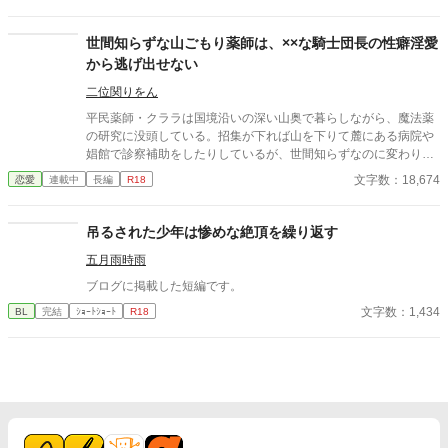
もある日トイレであたしはアレが来そうなのになかなか来ないの
も気にもせずスカートのファスナーを上げると‥‥‥ 「うそっ！
お腹が出て来てる!?」 お姉ちゃんの秘密の悩みです。
世間知らずな山ごもり薬師は、××な騎士団長の性癖淫愛
から逃げ出せない
二位関りをん
平民薬師・クララは国境沿いの深い山奥で暮らしながら、魔法薬
の研究に没頭している。招集が下れば山を下りて麓にある病院や
娼館で診察補助をしたりしているが、世間知らずなのに変わりは
ない。 ある日、山の中で倒れている男性を発見。彼はなんと騎士
文字数：18,674
恋愛
連載中
長編
R18
団長・レイルドで女嫌いの噂を持つ人物だった。 当然女嫌いの噂
なんて知らないクララは良心に従い彼を助け、治療を施す。 だ
が、レイルドには隠している秘密……性癖があった。 ――君の××
吊るされた少年は惨めな絶頂を繰り返す
××、触らせてもらえないだろうか？
五月雨時雨
ブログに掲載した短編です。
文字数：1,434
BL
完結
ｼｮｰﾄｼｮｰﾄ
R18