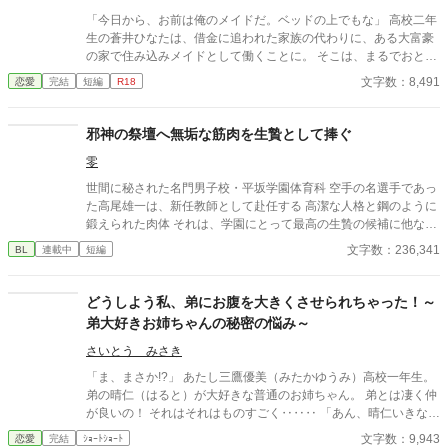
「今日から、お前は俺のメイドだ。ベッドの上でもな」 高校二年
生の蒼井ひなたは、借金に追われた家族の代わりに、ある大富豪
の家で住み込みメイドとして働くことに。 そこは、まるでおとぎ
話に出てきそうな大きな洋館。 でも、そこで待っていたのは、同
文字数：8,491
恋愛
完結
短編
R18
じ高校に通うちょっと有名な男の子――完璧だけど性格が超ドS
な御曹司、天城 蓮だった。 昼間は生徒会長、夜は…ご主人様？
しかも、彼の命令はちょっと普通じゃない。 「掃除だけじゃダメ
邪神の祭壇へ無垢な筋肉を生贄として捧ぐ
だろ？ ご主人様の癒しも、メイドの大事な仕事だろ？」 手を握
零
られるたび、耳元で囁かれるたび、心臓がバクバクする。 なの
に、ひなたの体はどんどん反応してしまって…。 怒ったり照れた
世間に秘された名門男子校・平坂学園体育科 空手の名選手であっ
りしながらも、次第に蓮に惹かれていくひなた。 だけど、彼には
た高尾雄一は、新任教師として赴任する 高潔な人格と鋼のように
まだ知られていない秘密があって―― 「…ほんとは、ずっと前か
鍛えられた肉体 それは、学園にとって最高の生贄の候補に他なら
ら、私…」 ただのメイドなんかじゃ終わりたくない。 恋と欲望が
なかった 至高の筋肉を持つ、精神を削られ意志をなくした青年を
文字数：236,341
BL
連載中
短編
交差する、ちょっぴり危険な主従ラブストーリー。
太古の神に捧げるため、“水”、“風”、“土”の信奉者達が暗躍する 意
志をなくし筋肉の操り人形と化した“デク” 消える教師 山奥の男子
校で繰り広げられるダークファンタジー
どうしよう私、弟にお腹を大きくさせられちゃった！～
弟大好きお姉ちゃんの秘密の悩み～
さいとう みさき
「ま、まさか!?」 あたし三鷹優美（みたかゆうみ）高校一年生。
弟の晴仁（はると）が大好きな普通のお姉ちゃん。 弟とは凄く仲
が良いの！ それはそれはものすごく‥‥‥ 「あん、晴仁いきなり
そんなのお口に入らないよぉ～♡」 そんな関係のあたしたち。 で
文字数：9,943
恋愛
完結
ｼｮｰﾄｼｮｰﾄ