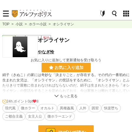
TOP
>
小説
>
ホラー小説
>
オシライサン
ホラー
完結
ｼｮｰﾄｼｮｰﾄ
R18
オシライサン
やなぎ怜
お気に入りに追加して更新通知を受け取ろう
お気に入り追加
絹子（きぬこ）の家には奇妙な「決まりごと」が存在する。その代の一番初めに
生まれた女児は、「オシライサン」の世話をするために、「オシライサン」とふ
たりきりで屋敷に住まわなければならないのだ。絹子は生まれたときから「オシ
ライサン」の世話をすることを定められており、今は家族とは離れて暮らしてい
る。無垢な少年といった風情の「オシライサン」のことは嫌いではないけれど、
家の「決まりごと」は変だと思う――。けれども子供の絹子にはなにも出来はし
24h.ポイント
0pt
8
ない。初潮を迎えてすぐの課外学習で山に訪れてからというもの、絹子は奇妙な
現代風
微ホラー
オカルト
異種姦風
人外
因習
快楽堕ち
夢を見始める。それが契機になることを、絹子はまだ知らない。
ご都合主義
女主人公
微ホラーエンド
※「オシライサン」以外との性的表現・冒頭生理の描写あり。
小説
228,589 位 / 228,589 件