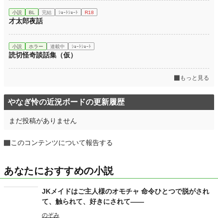
小説
BL
完結
ｼｮｰﾄｼｮｰﾄ
R18
才太郎夜話
小説
ホラー
連載中
ｼｮｰﾄｼｮｰﾄ
読切怪奇談話集（仮）
もっと見る
やなぎ怜の近況ボードの更新履歴
まだ投稿がありません
このコンテンツについて報告する
あなたにおすすめの小説
JKメイドはご主人様のオモチャ 命令ひとつで脱がされ
て、触られて、好きにされて――
のぞみ