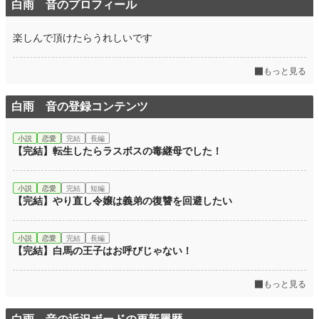
白雨 音のプロフィール
楽しんで頂けたらうれしいです
もっと見る
白雨 音の登録コンテンツ
小説
恋愛
完結
長編
【完結】転生したらラスボスの毒継母でした！
小説
恋愛
完結
短編
【完結】やり直し令嬢は義弟の復讐を回避したい
小説
恋愛
完結
長編
【完結】白馬の王子はお呼びじゃない！
もっと見る