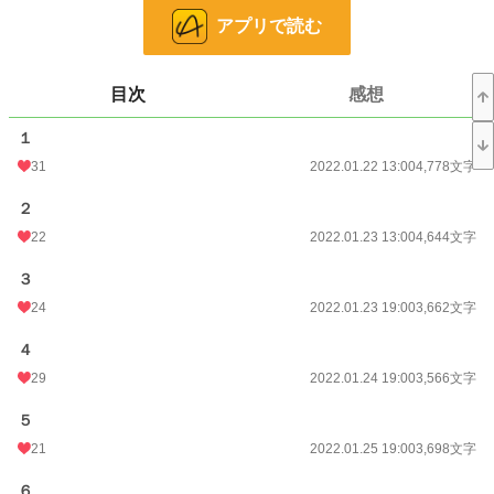
アプリで読む
小説
37,143 位 / 228,679 件
恋愛
16,193 位 / 66,341 件
目次
感想
お気に入り
912
１
24h.ポイント
7 pt
31
2022.01.22 13:00
4,778文字
文字数
124,768
２
更新日時
2022.02.18 19:00
22
2022.01.23 13:00
4,644文字
初回公開日時
2022.01.22 13:00
３
初回完結日時
2022.02.18 19:02
24
2022.01.23 19:00
3,662文字
週間ポイント
21 pt (62,459 位)
４
29
2022.01.24 19:00
3,566文字
月間ポイント
413 pt (38,140 位)
５
年間ポイント
8,412 pt (34,790 位)
21
2022.01.25 19:00
3,698文字
累計ポイント
465,402 pt (11,048 位)
６