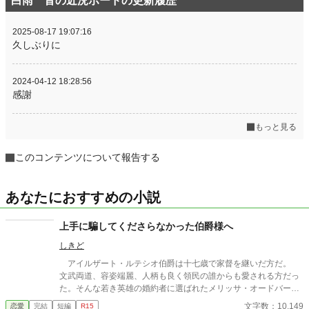
白雨 音の近況ボードの更新履歴
2025-08-17 19:07:16
久しぶりに
2024-04-12 18:28:56
感謝
もっと見る
このコンテンツについて報告する
あなたにおすすめの小説
上手に騙してくださらなかった伯爵様へ
しきど
アイルザート・ルテシオ伯爵は十七歳で家督を継いだ方だ。
文武両道、容姿端麗、人柄も良く領民の誰からも愛される方だっ
た。そんな若き英雄の婚約者に選ばれたメリッサ・オードバーン
子爵令嬢は、自身を果報者と信じて疑っていなかった。 彼が屋
文字数：10,149
恋愛
完結
短編
R15