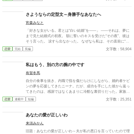
敷のメイドと関係を持っていると知る事になる、その時までは。
貴族に愛人がいる事など珍しくもない。そんな事は分かってい
るつもりだった。分かっていてそれでも、許せなかった。 メリ
さようならの定型文～身勝手なあなたへ
ッサにとってアイルザートは、本心から愛した人だったから。
宵森みなと
「好きな女がいる。君とは“白い結婚”を——」 ――それは、夢に
まで見た結婚式の初夜。 額に誓いのキスを受けた“その夜”、彼は
そう言った。 涙すら出なかった。 なぜなら私は、その直前に“前
世の記憶”を思い出したから。 ……よりによって、元・男の人生
文字数：58,904
恋愛
完結
長編
を。 夫には白い結婚宣言、恋も砕け、初夜で絶望と救済で、目覚
めたのは皮肉にも、“現実”と“前世”の自分だった。 ｢さようなら｣
だって、もう誰かに振り回されるなんて嫌。 慰謝料もらって悠々
私はもう、別の方の腕の中です
自適なシングルライフ。 別居、自立して、左団扇の人生送ってみ
有賀冬馬
せますわ。 だけど元・夫も、従兄も、世間も――私を放ってはく
れないみたい？ 「……何それ、私の人生、まだ波乱あるの？」 は
自分の食事を抜き、内職で指を傷だらけにしながら、婚約者ケビ
い、あります。盛りだくさんで。 元・男、今・女。 “白い結婚か
ンの夢を応援してきたニーナ。だが、成功を手にした彼から返っ
らの離縁”から始まる、人生劇場ここに開幕。 -----『白い結婚の行
てきたのは、感謝ではなくあまりに冷酷な裏切りだった。家族か
方』シリーズ ----- 『白い結婚の行方』の物語が始まる、前のお
らも見放され、絶望の泥濘に沈む彼女の前に現れたのは、かつて
文字数：25,351
恋愛
連載中
短編
話です。
命を救った「名もなき騎士」……今や最強の権力者となったアー
サーだった。 「私を捨ててくれてありがとう。おかげで私は、本
物の愛を知りました」 後悔に狂う元婚約者を余所に、ニーナは騎
あなたの愛が正しいわ
士団長からの過保護なまでの溺愛に包まれていく。
来須みかん
旧題：あなたの愛が正しいわ～夫が私の悪口を言っていたので理