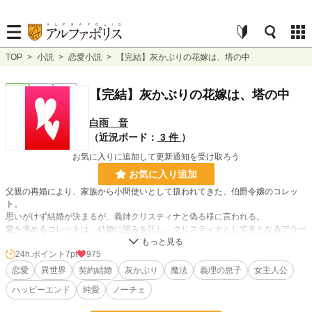
TOP
>
小説
>
恋愛小説
>
【完結】灰かぶりの花嫁は、塔の中
恋愛
完結
長編
【完結】灰かぶりの花嫁は、塔の中
白雨 音
（近況ボード：
3 件
）
お気に入りに追加して更新通知を受け取ろう
お気に入り追加
父親の再婚により、家族から小間使いとして扱われてきた、伯爵令嬢のコレッ
ト。
思いがけず結婚が決まるが、義姉クリスティナと偽る様に言われる。
愛を求めるコレットは、結婚に望みを託し、クリスティナとして夫となるアラー
ド卿の館へ
向かうのだが、その先で、この結婚が偽りと知らされる。
24h.ポイント
7pt
975
アラード卿は、彼女を妻とは見ておらず、曰く付きの塔に閉じ込め、放置した。
恋愛
異世界
契約結婚
灰かぶり
魔法
義理の息子
女主人公
そんな彼女を、唯一気遣ってくれたのは、自分よりも年上の義理の息子ランメル
ハッピーエンド
純愛
ノーチェ
トだった＿＿＿
異世界恋愛 《完結しました》