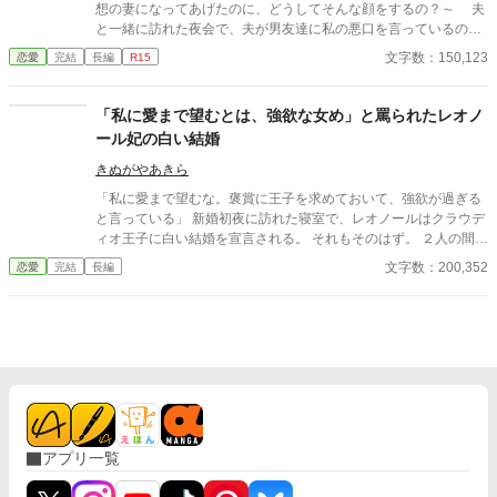
想の妻になってあげたのに、どうしてそんな顔をするの？～ 夫
と一緒に訪れた夜会で、夫が男友達に私の悪口を言っているのを
聞いてしまった。そのことをきっかけに、私は夫の理想の妻にな
文字数：150,123
恋愛
完結
長編
R15
ることを決める。それまで夫を心の底から愛して尽くしていたけ
ど、それがうっとうしかったそうだ。夫に付きまとうのをやめた
私は、生まれ変わったように清々しい気分になっていた。 一
「私に愛まで望むとは、強欲な女め」と罵られたレオノ
方、夫は妻の変化に戸惑い、誤解があったことに気がつき、自分
ール妃の白い結婚
の今までの酷い態度を謝ったが、妻は美しい笑みを浮かべてこう
いった。 「いいえ、間違っていたのは私のほう。あなたの愛が正
きぬがやあきら
しいわ」
「私に愛まで望むな。褒賞に王子を求めておいて、強欲が過ぎる
と言っている」 新婚初夜に訪れた寝室で、レオノールはクラウデ
ィオ王子に白い結婚を宣言される。 それもそのはず。 ２人の間に
愛はないーーどころか、この結婚はレオノールが魔王討伐の褒美
文字数：200,352
恋愛
完結
長編
にと国王に要求したものだった。 でも、王子を望んだレオノール
にもそれなりの理由がある。 美しく気高いクラウディオ王子を欲
しいと願った気持ちは本物だ。 だからいくら冷遇されようが、嫌
がらせを受けようが心は揺るがない。 どこまでも逞しく、軽薄そ
うでいて賢い。どこか憎めない魅力を持ったレオノールに、やが
てクラウディオの心は……。 すれ違い、拗れる２人に愛は生まれ
るのか？ 焦ったい恋と陰謀＋バトルのラブファンタジー。
アプリ一覧