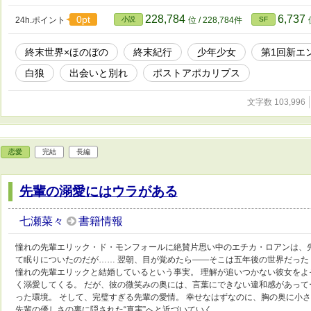
228,784
6,737
0pt
24h.ポイント
小説
位 / 228,784件
SF
終末世界×ほのぼの
終末紀行
少年少女
第1回新エ
白狼
出会いと別れ
ポストアポカリプス
文字数 103,996
恋愛
完結
長編
先輩の溺愛にはウラがある
七瀬菜々
書籍情報
憧れの先輩エリック・ド・モンフォールに絶賛片思い中のエチカ・ロアンは、
て眠りについたのだが…… 翌朝、目が覚めたら――そこは五年後の世界だった
憧れの先輩エリックと結婚しているという事実。 理解が追いつかない彼女を
く溺愛してくる。 だが、彼の微笑みの奥には、言葉にできない違和感があって
った環境。 そして、完璧すぎる先輩の愛情。 幸せなはずなのに、胸の奥に小
先輩の優しさの裏に隠された“真実”へと近づいていく。