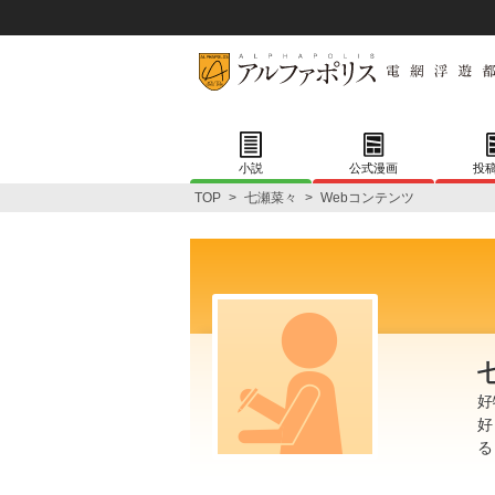
小説
公式漫画
投
TOP
>
七瀬菜々
>
Webコンテンツ
好
好
る