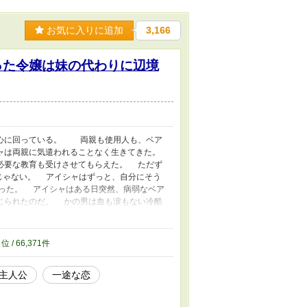
お気に入りに追加
3,166
った令嬢は妹の代わりに辺境
心に回っている。 両親も使用人も、ベア
ャは両親に気遣われることなく生きてきた。
必要な教育も受けさせてもらえた。 ただず
じゃない。 アイシャはずっと、自分にそう
った。 アイシャはある日突然、病弱なベア
じられたのだ。 かの男は血も涙もない冷酷
『ベアトリーチェがかわいそうだから』とい
は一番にはなれないのね。 アイシャはとうと
思い知ったから。 結局、アイシャは傷心の
5
位 / 66,371件
、誰かの一番になることもなく一生を終える
ていますが、最後までお付き合いくださると
主人公
一途な恋
。 ※作者はザマァを描くのが苦手なので、