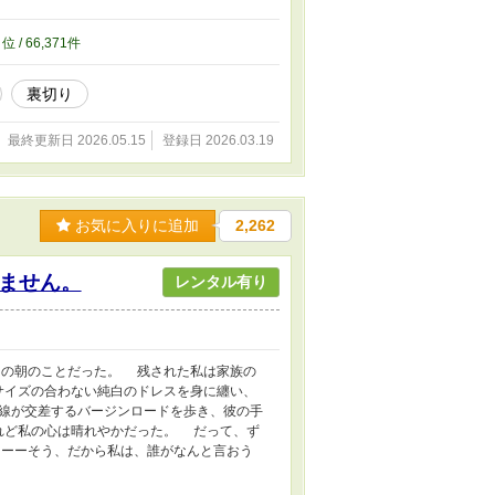
0
位 / 66,371件
裏切り
最終更新日 2026.05.15
登録日 2026.03.19
お気に入りに追加
2,262
ません。
レンタル有り
の朝のことだった。 残された私は家族の
イズの合わない純白のドレスを身に纏い、
線が交差するバージンロードを歩き、彼の手
れど私の心は晴れやかだった。 だって、ず
ーーそう、だから私は、誰がなんと言おう