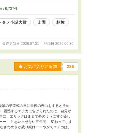
位 / 6,737件
ンタメ小説大賞
楽園
林檎
最終更新日 2026.07.31
登録日 2026.06.30
お気に入りに追加
236
先輩の卒業式の日に最後の告白をすると決め
！ 困惑するエチカに告げられたのは、自分が
よそに、エリックはまるで夢のように甘く優し
ーー！？ 思い出せない五年間。 変わってしま
さなざわめきが残り続けーーやがてエチカは、