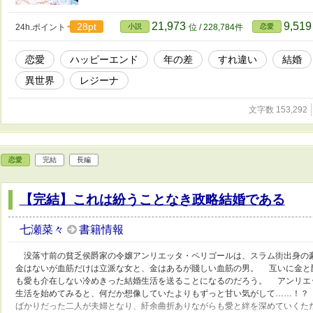
21,973
9,51
28pt
24h.ポイント
小説
位 / 228,784件
恋愛
恋愛
ハッピーエンド
年の差
すれ違い
結婚
異世界
レジーナ
文字数 153,292
恋愛
完結
長編
【完結】これは紛うことなき政略結婚である
七瀬菜々
書籍情報
没落寸前の貧乏侯爵家の令嬢アンリエッタ・ペリゴールは、スラム街出身の
金はないが血筋だけは立派な女と、金はあるが賤しい血筋の男。 互いに金と
も愛も介在しない冷めきった結婚生活を送ることになるのだろう。 アンリエ
生活を始めてみると、何だか想像していたよりもずっと甘い気がして……！？
ばかりだった二人が夫婦となり、紆余曲折ありながらも愛と絆を深めていくた