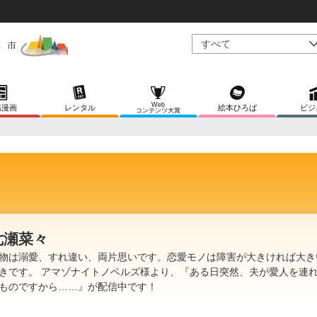
Web
稿漫画
レンタル
絵本ひろば
ビジ
コンテンツ大賞
七瀬菜々
物は溺愛、すれ違い、両片思いです。恋愛モノは障害が大きければ大き
きです。 アマゾナイトノベルズ様より、『ある日突然、夫が愛人を連
ものですから……』が配信中です！