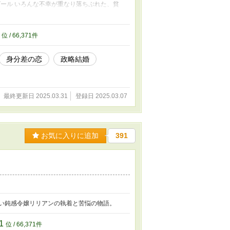
ゴール いろんな不幸が重なり落ちぶれた、貧
ド・ウェルズリー 一代で莫大な富を築き上げ
コル アンリエッタの侍女。 アンリエッタに
。 優しそうに見えて辛辣で容赦がない性格。
8
位 / 66,371件
身分差の恋
政略結婚
最終更新日 2025.03.31
登録日 2025.03.07
お気に入りに追加
391
鈍感令嬢リリアンの執着と苦悩の物語。
81
位 / 66,371件