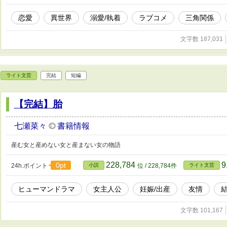
恋愛
異世界
溺愛/執着
ラブコメ
三角関係
文字数 187,031
ライト文芸
完結
短編
【完結】胎
七瀬菜々
書籍情報
産む女と産めない女と産まない女の物語
228,784
9
0pt
24h.ポイント
小説
位 / 228,784件
ライト文芸
ヒューマンドラマ
女主人公
妊娠/出産
友情
文字数 101,167