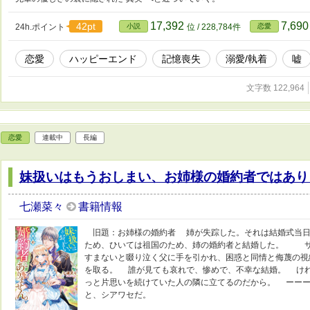
17,392
7,69
42pt
24h.ポイント
小説
位 / 228,784件
恋愛
恋愛
ハッピーエンド
記憶喪失
溺愛/執着
嘘
文字数 122,964
恋愛
連載中
長編
妹扱いはもうおしまい、お姉様の婚約者ではあり
七瀬菜々
書籍情報
旧題：お姉様の婚約者 姉が失踪した。それは結婚式当日
ため、ひいては祖国のため、姉の婚約者と結婚した。 サ
すまないと啜り泣く父に手を引かれ、困惑と同情と侮蔑の視
を取る。 誰が見ても哀れで、惨めで、不幸な結婚。 け
っと片思いを続けていた人の隣に立てるのだから。 ーーー
と、シアワセだ。