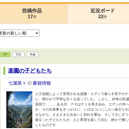
投稿作品
近況ボード
17
22
件
件
SF
完結
長編
楽園の子どもたち
七瀬菜々
書籍情報
人工知能によって管理される楽園・エデンで暮らす双子のナ
に、穏やかで平和な日々を送っていた。 しかし、好奇心旺
退屈で……。 ある日、ナギはナミを巻き込み、エデンの外へ
が、その出来事をきっかけに、シロはついに二人へ旅立ちを
きながら、さまざまな出会いと別れを重ね、そして少しずつ
旅立った子どもたちが、人と希望を探して歩む、静かで優しい
したものです