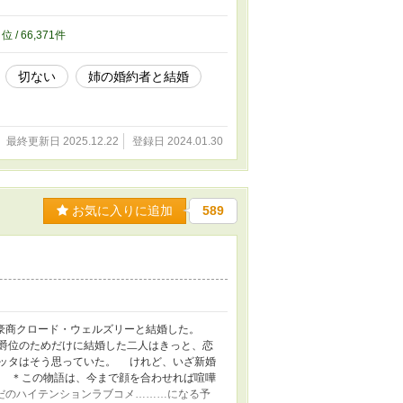
9
位 / 66,371件
切ない
姉の婚約者と結婚
最終更新日 2025.12.22
登録日 2024.01.30
お気に入りに追加
589
豪商クロード・ウェルズリーと結婚した。
爵位のためだけに結婚した二人はきっと、恋
ッタはそう思っていた。 けれど、いざ新婚
 ＊この物語は、今まで顔を合わせれば喧嘩
だのハイテンションラブコメ………になる予