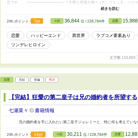
定です。 ーーーーーーーーーー ＊主要な登場人物＊ ○アンリエッタ・ペリ
乏侯爵家の一人娘。意地っ張りでプライドの高いツンデレヒロイン。 ○クロー
た豪商。生まれは卑しいが、顔がよく金持ち。恋愛に関しては不器用な男。 ○ニ
とっては母であり、姉であり、友である大切な存在。 ○ミゲル クロードの秘書
36,844
15,98
7pt
24h.ポイント
小説
位 / 228,784件
恋愛
常にひと言多い。
恋愛
ハッピーエンド
異世界
ラブコメ要素あり
ツンデレヒロイン
文字数 115,603
恋愛
完結
長編
R15
【完結】狂愛の第二皇子は兄の婚約者を所望する
七瀬菜々
書籍情報
兄の婚約者を手に入れたい第二皇子ジェレミーと、特に何も考えていない
30,211
12,8
14pt
24h.ポイント
小説
位 / 228,784件
恋愛