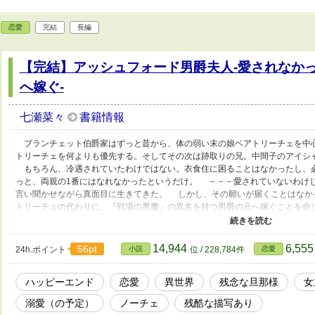
恋愛
完結
長編
【完結】アッシュフォード男爵夫人-愛されなか
へ嫁ぐ-
七瀬菜々
書籍情報
ブランチェット伯爵家はずっと昔から、体の弱い末の娘ベアトリーチェを中
トリーチェを何よりも優先する。そしてその次は跡取りの兄。中間子のアイシ
もちろん、冷遇されていたわけではない。衣食住に困ることはなかったし、
っと、両親の1番にはなれなかったというだけ。 －－－愛されていないわけ
言い聞かせながら真面目に生きてきた。 しかし、その願いが届くことはなか
トリーチェの代わりに、『戦場の悪魔』の異名を持つ男爵の元へ嫁ぐことを命
な男と噂の人物。 アイシャだってそんな男の元に嫁ぎたくないのに、両親は
う理由だけでこの縁談をアイシャに押し付けてきた。 ーーーああ。やはり私
う絶望した。どれだけ願っても、両親の一番は手に入ることなどないのだと、
14,944
6,55
56pt
24h.ポイント
小説
位 / 228,784件
恋愛
まま辺境へと向かった。 望まれないし、望まない結婚。アイシャはこのまま
のだと思っていたのだが………？ ※全部で3部です。話の進みはゆっくりとし
ハッピーエンド
恋愛
異世界
残念な旦那様
女
嬉しいです。 ※色々と、設定はふわっとしてますのでお気をつけください
ザマァ要素は薄いです。
溺愛（の予定）
ノーチェ
残酷な描写あり