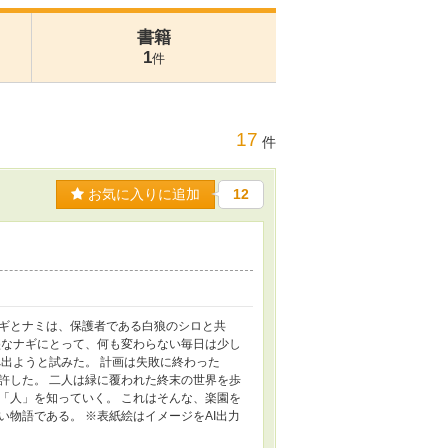
書籍
1
件
17
件
お気に入りに追加
12
ギとナミは、保護者である白狼のシロと共
盛なナギにとって、何も変わらない毎日は少し
出ようと試みた。 計画は失敗に終わった
許した。 二人は緑に覆われた終末の世界を歩
「人」を知っていく。 これはそんな、楽園を
物語である。 ※表紙絵はイメージをAI出力