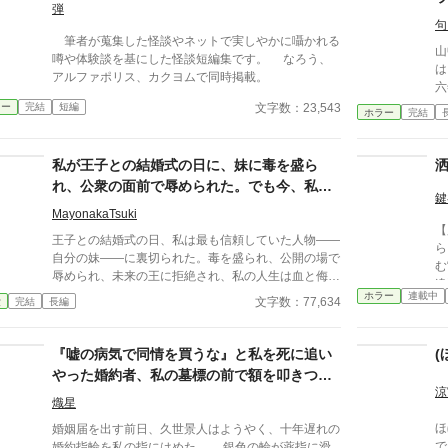
が暴かれ、王子は今さら真実の愛を誓うが、クロエの
弾
心にはもう何も響かない。愛されなかった令嬢と、愛
句
筆者が蒐集した怪談やネットで実しやかに囁かれる
を取り戻したい竜王子。番たちの行く末は――。
山
噂や体験談を基にした怪談短編集です。 なろう、
は
アルファポリス、カクヨムで同時掲載。
六
し
文字数：23,543
ラー
完結
短編
ホラー
完結
は
こ
落
私が王子との結婚式の日に、妹に毒を盛ら
は
れ、公衆の面前で辱められた。でも今、私は
民
鍵
時を戻し、運命を変えに来た。
な
MayonakaTsuki
【
る
王子との結婚式の日、私は最も信頼していた人物――
ら
東
自分の妹――に裏切られた。毒を盛られ、公開の場で
む
土
辱められ、未来の王に拒絶され、私の人生は血と侮辱
違
た
の中でそこで終わったかのように思えた。しかし、死
ホラー
連載中
は
文字数：77,634
愛
完結
長編
奪
が私を迎えたとき、不可能なことが起きた――私は同
が
奥
じ回廊で、祭壇の前で目を覚まし、あらゆる涙、嘘、
意
族
そして一撃の記憶をそのまま覚えていた。今、二度目
『嘘の病気で同情を買うな』と私を死に追い
(
詰
六
のチャンスを得た私は、ただ一つの使命を持つ――真
っくり返
やった婚約者、私の墓標の前で額を叩きつ
コ
実を突き止め、奪われたものを取り戻し、私を破滅さ
め
涼
人
け、血の涙を流して号泣する大破滅！
せた者たちにその代償を払わせる。もはや、何も以前
熾星
怖くなる
か
のままではない。何も許されない。
かしく
ほぼ
婚姻届を出す前日、久世景人はようやく、十年遅れの
目
ら
で
婚約指輪を私の指にはめた。 銀色の輪が薬指に滑
た