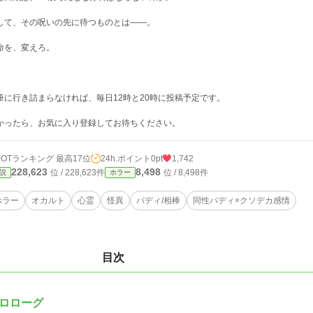
して、その呪いの先に待つものとは――。
命を、変えろ。
筆に行き詰まらなければ、毎日12時と20時に投稿予定です。
かったら、お気に入り登録してお待ちください。
HOTランキング 最高17位
24h.ポイント
0pt
1,742
228,623
8,498
位 / 228,623件
位 / 8,498件
説
ホラー
ホラー
オカルト
心霊
怪異
バディ/相棒
同性バディ×クソデカ感情
目次
ロローグ