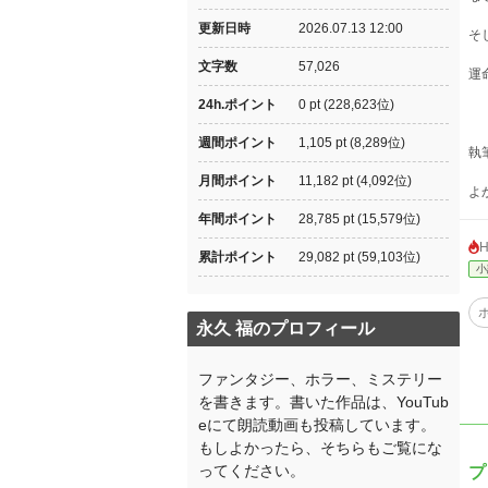
更新日時
2026.07.13 12:00
そ
文字数
57,026
運
24h.ポイント
0 pt (228,623位)
週間ポイント
1,105 pt (8,289位)
執
月間ポイント
11,182 pt (4,092位)
よ
年間ポイント
28,785 pt (15,579位)
累計ポイント
29,082 pt (59,103位)
小
永久 福のプロフィール
ファンタジー、ホラー、ミステリー
を書きます。書いた作品は、YouTub
eにて朗読動画も投稿しています。
もしよかったら、そちらもご覧にな
ってください。
プ