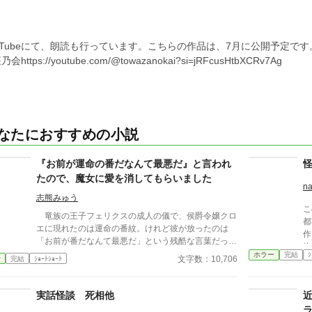
ouTubeにて、朗読も行っています。こちらの作品は、7月に公開予定で
会https://youtube.com/@towazanokai?si=jRFcusHtbXCRv7Ag
なたにおすすめの小説
『お前が運命の番だなんて最悪だ』と言われ
たので、魔女に愛を消してもらいました
na
志熊みゅう
こ
竜族の王子フェリクスの成人の儀で、侯爵令嬢クロ
都
エに現れたのは運命の番紋。けれど彼が放ったのは
作
「お前が番だなんて最悪だ」という残酷な言葉だっ
物
た。 異母妹ばかりを愛する王子、家族に疎まれる
ホラー
完結
ｼ
つ
文字数：10,706
愛
完結
ｼｮｰﾄｼｮｰﾄ
日々に耐えきれなくなったクロエは、半地下に住む魔
ペ
女へ願う。「この愛を消してください」と。 恋も
な
嫉妬も失い、辺境で静かに生き直そうとした彼女のも
実話怪談 死相他
とに、三年後、王宮から使者が現れる。異母妹の魅了