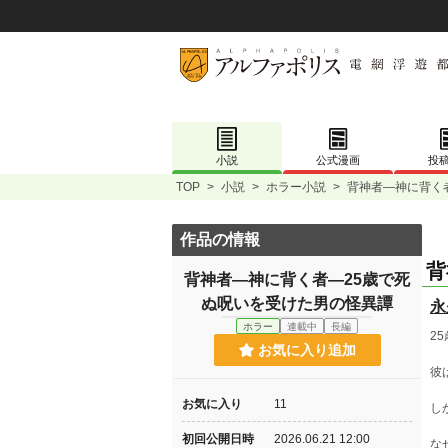
小説
公式漫画
投
TOP
>
小説
>
ホラー小説
>
背神者―神に背く
作品の情報
背
背神者―神に背く者―25歳で死
ぬ呪いを受けた男の怪異譚
永
ホラー
連載中
長編
2
お気に入り追加
彼
お気に入り
11
し
初回公開日時
2026.06.21 12:00
な