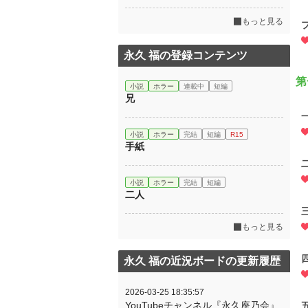
もっと見る
永久 福の登録コンテンツ
第
小説
ホラー
連載中
短編
兄
小説
ホラー
完結
短編
R15
手紙
小説
ホラー
完結
短編
二人
もっと見る
永久 福の近況ボードの更新履歴
2026-03-25 18:35:57
YouTubeチャンネル『永久座乃会』