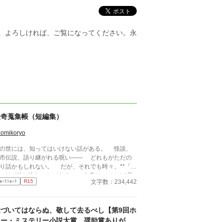
す。よろしければ、ご覧になってください。永
怪奇蒐集帳（短編集）
omikoryo
の世には、知ってはいけない話がある。 怪談、
市伝説、語り継がれる呪い—— どれもがただの
り話かもしれない。 だが、それでも時々、**「本
」**が紛れ込むことがある。 本書は、そんな“見
文字数：234,442
ｮｰﾄｼｮｰﾄ
R15
けてしまった”怪異を集めた一冊である。 最後の
ージを閉じるとき、あなたは“何か”に気づくことに
るだろう——。
近づいてはならぬ、敬して去るべし【第9回ホ
ラー・ミステリー小説大賞、奨励賞ありがと