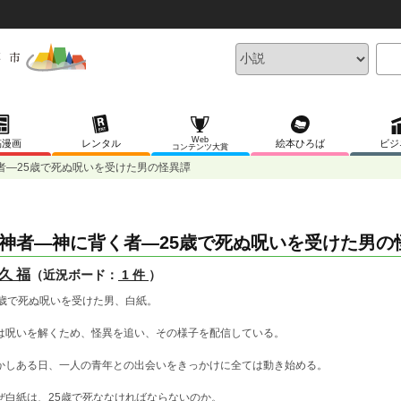
Web
稿漫画
レンタル
絵本ひろば
ビジ
コンテンツ大賞
者―25歳で死ぬ呪いを受けた男の怪異譚
神者―神に背く者―25歳で死ぬ呪いを受けた男の
久 福
（近況ボード：
1 件
）
5歳で死ぬ呪いを受けた男、白紙。
は呪いを解くため、怪異を追い、その様子を配信している。
かしある日、一人の青年との出会いをきっかけに全ては動き始める。
ぜ白紙は、25歳で死ななければならないのか。