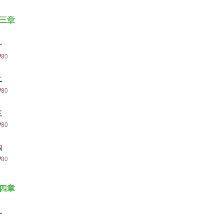
三章
一
80
二
80
三
80
四
80
四章
一