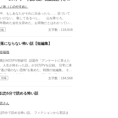
うございました！】
ノ休（くのやすめ）
中、もしあなたがそれに出会ったら…… 近づいて
いけない。 敬して去るべし。 山を降りろ。
年勤めた会社を辞めた。お荷物だとはわかっていた
、むしろ清々しくもあった。 28歳のコウイチに
文字数：118,918
長編
、仕事より大切なものがあった。 田舎歩きだ。そ
大事なのが学生のときにかじった民俗学だ。廃集
、古い祠、忘れられた神々——それを訪ねること
洒落にならない怖い話【短編集】
、彼のたった一つの愉しみだった。 大学時代、
俗学の講義で准教授はこう言った。「神々は神では
谷端哉
い」。人が畏れ、従い、忖度したものがかみにな
累計60万PV突破‼】 話題作「アンケートに答えた
。その言葉がコウイチを変えた。 会社の営業で関
、人生が終わった話」が10万PVを記録。 日常に潜
のあちこちを歩きまわった。コウイチは仕事よりも
“逃げ場のない恐怖”を集めた、戦慄の短編集。 その
地の古老の話に耳を傾けることに熱中したほどだっ
和感は、もう始まっている。 帰り道、誰もいない
。 失業後、ふと見つけた資料にコウイチは目を
文字数：194,568
短編
ずの部屋、何気ない会話。 どこにでもある日常
われた。 「名付け得ぬ神」。 東京の西、檜原村の
、ある瞬間、取り返しのつかない異常へと変わる。
深く、コボレザワという場所にその祭祀を担った一
味が分かると凍りつく話。 理由もなく、ただ追い
がいたという。山奥には祠があるらしい。だがもう
ほぼ)5分で読める怖い話
められていく話。 そして、最後の一行で現実がひ
十年も前に無人になってしまっているようだ。
る話。 1話1000〜2000文字。隙間時間で読
ウイチは訪ねてみることにする。 道中、奇妙な老
る短編ながら、 読み終えたあと、ふとした静寂が
宮さん
に出会う。一人目は気のいい古書店主。二人目は何
。 これはすべて、どこかで起きていてもお
を知りながら口を閉ざす資料館の老人。そして三人
ない話。 ――あなたのすぐ隣でも。 洒落にな
5分で読める怖い話。 フィクションから実話ま
は—— 深い山中でコウイチはついに祠を見つけ
ない実話風・創作ホラー。
。
。巨大な岩を背にした祠は古び、壊れていたが、ま