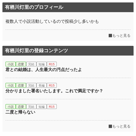
有栖川灯里のプロフィール
複数人で小説活動しているので投稿少し多いかも
もっと見る
有栖川灯里の登録コンテンツ
小説
恋愛
完結
短編
R15
君との結婚は、人生最大の汚点だったよ
小説
恋愛
完結
長編
R15
分かりました署名いたします。これで満足ですか？
小説
恋愛
完結
短編
R15
二度と帰らない
もっと見る