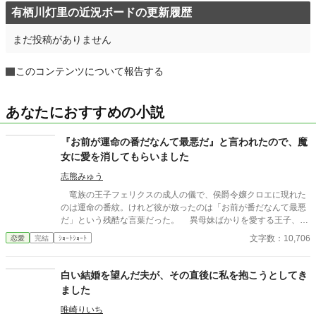
有栖川灯里の近況ボードの更新履歴
まだ投稿がありません
このコンテンツについて報告する
あなたにおすすめの小説
『お前が運命の番だなんて最悪だ』と言われたので、魔
女に愛を消してもらいました
志熊みゅう
竜族の王子フェリクスの成人の儀で、侯爵令嬢クロエに現れた
のは運命の番紋。けれど彼が放ったのは「お前が番だなんて最悪
だ」という残酷な言葉だった。 異母妹ばかりを愛する王子、家
族に疎まれる日々に耐えきれなくなったクロエは、半地下に住む
文字数：10,706
恋愛
完結
ｼｮｰﾄｼｮｰﾄ
魔女へ願う。「この愛を消してください」と。 恋も嫉妬も失
い、辺境で静かに生き直そうとした彼女のもとに、三年後、王宮
から使者が現れる。異母妹の魅了が暴かれ、王子は今さら真実の
白い結婚を望んだ夫が、その直後に私を抱こうとしてき
愛を誓うが、クロエの心にはもう何も響かない。愛されなかった
ました
令嬢と、愛を取り戻したい竜王子。番たちの行く末は――。
唯崎りいち