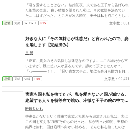
「君を愛することはない」 結婚初夜、夫である王子から告げられ
た衝撃の言葉。 白い結婚を望まれた私は、その覚悟を決めてい
た……はずだった。 ところが次の瞬間、王子は私を抱こうとして
くる。 「待ってください！ あなた、私を愛さないと言いました
文字数：831
恋愛
完結
ｼｮｰﾄｼｮｰﾄ
R15
よね？」 愛するつもりはないのに、なぜ身体の関係だけ求めるの
か。 問い詰める私に、王子は驚きの秘密を明かす。 「興奮しすぎ
ると、僕の心臓が止まるかもしれないんだ」 ……それ、絶対に我
好きな人に『その気持ちが迷惑だ』と言われたので、姿
慢しなきゃいけないやつでは！？ 愛されない花嫁になるはずが、
を消します【完結済み】
なぜか命がけで溺愛されることになりました。 転生者令嬢と、恋
心をこじらせた王子の勘違いラブコメディ。
皇 翼
「正直、貴女のその気持ちは迷惑なのですよ……この場だから言
いますが、既に想い人が居るんです。諦めて頂けませんか？」
「っ――――！！」 「賢い貴女の事だ。地位も身分も財力も何も
かもが貴女にとっては高嶺の花だと元々分かっていたのでしょ
文字数：92,471
恋愛
完結
短編
R15
う？そんな感情を持っているだけ時間が無駄だと思いません
か？」 クロエの気持ちなどお構いなしに、言葉は続けられる。既
に想い人がいる。気持ちが迷惑。諦めろ。時間の無駄。彼は止ま
実家も国も私を捨てたが、私を愛さないと国が滅びる。
らず話し続ける。彼が口を開く度に、まるで弾丸のように心を抉
絶望する人々を特等席で眺め、冷徹な王子の腕の中で思
っていった。 ＊＊＊＊＊＊ ・執筆時間空けてしまった間に途中過
考停止する。
程が気に食わなくなったので、設定などを少し変えて改稿してい
唯崎りいち
ます。
持参金がないという理由で家族と祖国から追放された私は、実は
この国を支える“加護”そのものだった。 私が去った瞬間、王都の
結界は崩れ、国は崩壊へ向かい始める。 そんな私を拾ったのは、