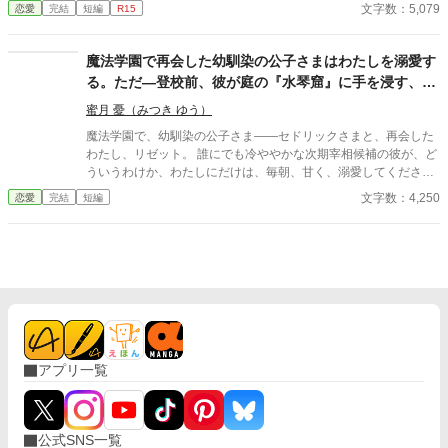
冷徹と噂される隣国の王子。 「やっと見つけた。お前は俺のもの
文字数：5,079
恋愛
完結
短編
R15
だ」 捨てられたはずの私は、気づけば滅びゆく祖国を背に、彼の
腕の中で溺愛されていた。
魔法学園で再会した幼馴染の公子さまはわたしを溺愛す
る。ただ—登校前、彼が庭の『水琴窟』に手を浸す、あ
の澄んだ水音の意味だけが、わからない
蜜月 憂（みつき ゆう）
魔法学園で、幼馴染の公子さま――セドリックさまと、再会した
わたし、リゼット。 誰にでも冷ややかな次期宰相候補の彼が、ど
ういうわけか、わたしにだけは、毎朝、甘く、溺愛してください
ます。 ――ただ一つ。 彼は、登校前、必ず、古い庭の『水琴窟』
文字数：4,250
恋愛
完結
短編
に、そっと、手を浸すのです。 こぉん……と、澄んだ水音が、ひ
とつ、鳴る。 それが済むまで、彼は、決して、わたしを教室へ、
行かせてくれません。 あの、澄んだ水音の意味だけが、わたしに
は、どうしても、わからないのです。 ※二人にとっては、最初か
ら最後までハッピーエンドです。 ※ほの暗いホラー風味（未来を
視る公子の、静かで一途な執着）がありますが、ヒロインは絶対
に傷つかず、幼馴染に深く愛されて幸せなままの物語です。幽霊
やお化けは出ません。
アプリ一覧
公式SNS一覧