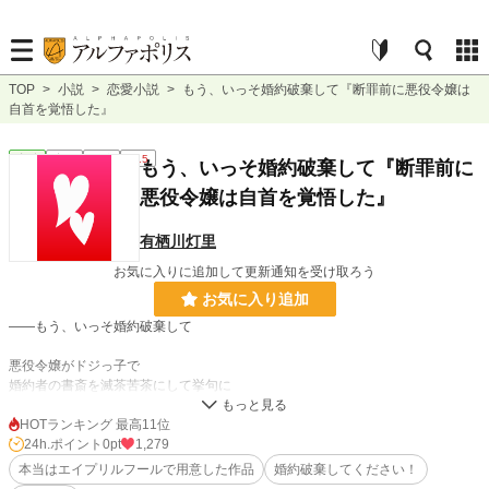
TOP
>
小説
>
恋愛小説
>
もう、いっそ婚約破棄して『断罪前に悪役令嬢は
自首を覚悟した』
恋愛
完結
短編
R15
もう、いっそ婚約破棄して『断罪前に
悪役令嬢は自首を覚悟した』
有栖川灯里
お気に入りに追加して更新通知を受け取ろう
お気に入り追加
――もう、いっそ婚約破棄して
悪役令嬢がドジっ子で
婚約者の書斎を滅茶苦茶にして挙句に
男爵令嬢を階段から突き落とし
更には毒のポーションを飲ませてしまうなど
HOTランキング 最高11位
24h.ポイント
0pt
1,279
断罪前に悪役令嬢は自首を覚悟したお話です。
本当はエイプリルフールで用意した作品
婚約破棄してください！