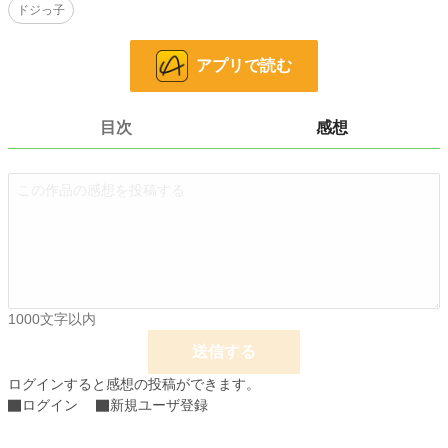
ドジっ子
小説
228,741 位 / 228,741 件
恋愛
66,362 位 / 66,362 件
アプリで読む
お気に入り
310
24h.ポイント
0 pt
目次
感想
文字数
41,713
更新日時
2026.04.06 05:45
初回公開日時
2026.04.06 05:45
初回完結日時
2026.04.06 05:45
週間ポイント
35 pt (53,125 位)
1000文字以内
月間ポイント
133 pt (59,781 位)
送信する
年間ポイント
65,595 pt (8,475 位)
ログインすると感想の投稿ができます。
ログイン
新規ユーザ登録
累計ポイント
65,609 pt (38,498 位)