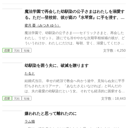
子の遠回りな物語。 ※なろう様で投稿済みの作品です。 ※画像は
ジュリアの婚約披露の時のイメージです。
魔法学園で再会した幼馴染の公子さまはわたしを溺愛す
る。ただ—登校前、彼が庭の『水琴窟』に手を浸す、あ
の澄んだ水音の意味だけが、わからない
蜜月 憂（みつき ゆう）
魔法学園で、幼馴染の公子さま――セドリックさまと、再会した
わたし、リゼット。 誰にでも冷ややかな次期宰相候補の彼が、ど
ういうわけか、わたしにだけは、毎朝、甘く、溺愛してください
ます。 ――ただ一つ。 彼は、登校前、必ず、古い庭の『水琴窟』
文字数：4,250
恋愛
完結
短編
に、そっと、手を浸すのです。 こぉん……と、澄んだ水音が、ひ
とつ、鳴る。 それが済むまで、彼は、決して、わたしを教室へ、
行かせてくれません。 あの、澄んだ水音の意味だけが、わたしに
幼馴染を囲う夫に、破滅を贈ります
は、どうしても、わからないのです。 ※二人にとっては、最初か
たると
ら最後までハッピーエンドです。 ※ほの暗いホラー風味（未来を
視る公子の、静かで一途な執着）がありますが、ヒロインは絶対
結婚式当日。 幸せの絶頂で教会へ向かう途中、見知らぬ女に平手
に傷つかず、幼馴染に深く愛されて幸せなままの物語です。幽霊
打ちされたエリアーナ。 「あなたさえいなければ」と叫んだの
やお化けは出ません。
は、夫の最愛の幼馴染だという女。 それでも経済的に困窮する実
家を救うため、エリアーナは泣き寝入りするしかなかった。
文字数：18,443
恋愛
完結
短編
嫌われたと思って離れたのに
ラム猫