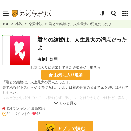
TOP
>
小説
>
恋愛小説
>
君との結婚は、人生最大の汚点だったよ
恋愛
完結
短編
R15
君との結婚は、人生最大の汚点だった
よ
有栖川灯里
お気に入りに追加して更新通知を受け取ろう
お気に入り追加
「君との結婚は、人生最大の汚点だったよ」
夫であるゼトスからそう告げられ、レルカは着の身着のままで家を追い出されて
しまった。
レルカは少し抜けていて、世間知らず。難しいことは分からないけれど、美味し
いものを食べることと、一生懸命頑張ることだけが取り柄の女の子。
行く当てもなく隣国へ辿り着いたレルカは、ひょんなことから無愛想なパン屋の
HOTランキング 最高93位
店主・ヴォルドリクに拾われる。
24h.ポイント
0pt
62
小説
228,643 位 / 228,643 件
アプリで読む