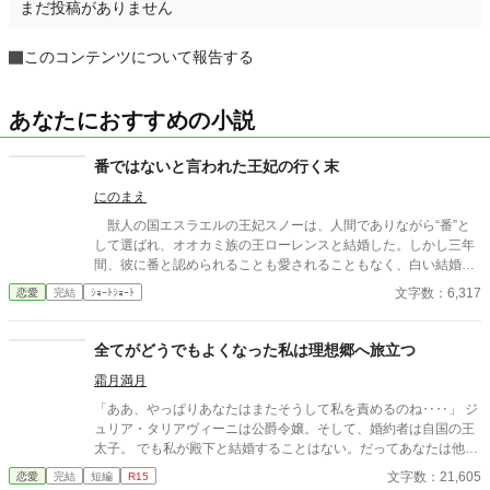
まだ投稿がありません
このコンテンツについて報告する
あなたにおすすめの小説
番ではないと言われた王妃の行く末
にのまえ
獣人の国エスラエルの王妃スノーは、人間でありながら“番”と
して選ばれ、オオカミ族の王ローレンスと結婚した。しかし三年
間、彼に番と認められることも愛されることもなく、白い結婚の
まま冷遇され続ける。 それでも王妃として国に尽くしてきたス
文字数：6,317
恋愛
完結
ｼｮｰﾄｼｮｰﾄ
ノーだったが、ある日、ローレンスが別の令嬢レイアーを懐妊さ
せ、側妃として迎えると知る。ついに心が折れたスノーは離縁を
決意し、国を去ろうとする。 しかしその道中、レイアー嬢の実
全てがどうでもよくなった私は理想郷へ旅立つ
家の襲撃に遭い、スノーは命を落とす寸前、自身の命と引き換え
霜月満月
に広域回復魔法で多くの命を救う。 これでスノーの、人生は終
わりのはずだった。 だが次に目を覚ますと、スノーは三年前の
「ああ、やっぱりあなたはまたそうして私を責めるのね‥‥」 ジ
結婚式当日に戻っていた。何度死んでも、何度拒絶しても、結婚
ュリア・タリアヴィーニは公爵令嬢。そして、婚約者は自国の王
式の誓いの瞬間へと戻される。 番から逃れようと、スノーは何
太子。 でも私が殿下と結婚することはない。だってあなたは他の
度も死を選ぶが――。
人を選んだのだもの。『前』と変わらず━━ これはとある能力を
文字数：21,605
恋愛
完結
短編
R15
持つ一族に産まれた令嬢と自身に掛けられた封印に縛られる王太