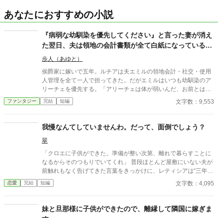
あなたにおすすめの小説
『病弱な幼馴染を優先してください』と言った妻が消え
た翌日、夫は領地の会計書類が全て白紙になっているこ
とに気づいた
歩人（あゆと）
侯爵家に嫁いで五年。ルチアは夫エミルの領地会計・社交・使用
人管理を全て一人で担ってきた。だがエミルはいつも幼馴染のア
リーチェを優先する。「アリーチェは体が弱いんだ、お前とは違
う」——その言葉を百回聞いた日、ルチアは微笑んで離縁届に署
文字数：9,553
ファンタジー
完結
短編
名した。「ええ、私は丈夫ですから。どうぞ幼馴染様をお大事
に」。翌朝、エミルが目にしたのは——税務報告の締切、領民か
らの陳情の山、そして紅茶の淹れ方すら知らない自分。三ヶ月
我慢なんてしていませんわ。だって、面倒でしょう？
後、かつて「地味な妻」と呼ばれたルチアは、辺境伯の財務顧問
翠
として辣腕を振るっていた。
「クロエに子供ができた。準備が整い次第、離れで暮らすことに
なるからそのつもりでいてくれ」 普段ほとんど屋敷にいない夫が
前触れもなく告げてきた言葉をきっかけに、レティシアは“三年
間”の契約を終わらせることにした。 赤の他人を屋敷に迎えるこ
文字数：4,095
恋愛
完結
短編
とはしない。 不要なものに感情を砕く理由などない。 「だって、
面倒でしょう？」 不誠実な夫も、無意味な結婚も、 この際すべて
切り捨ててしまいましょう。
妹と旦那様に子供ができたので、離縁して隣国に嫁ぎま