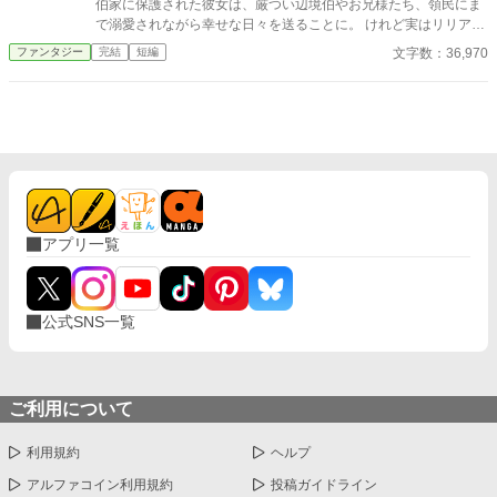
伯家に保護された彼女は、厳つい辺境伯やお兄様たち、領民にま
で溺愛されながら幸せな日々を送ることに。 けれど実はリリア
は、数百年に一人現れる伝説級の聖女だった。 これは捨てられた
文字数：36,970
ファンタジー
完結
短編
幼女聖女が、たくさんの愛に包まれながら成長していく物語。
アプリ一覧
公式SNS一覧
ご利用について
利用規約
ヘルプ
アルファコイン利用規約
投稿ガイドライン