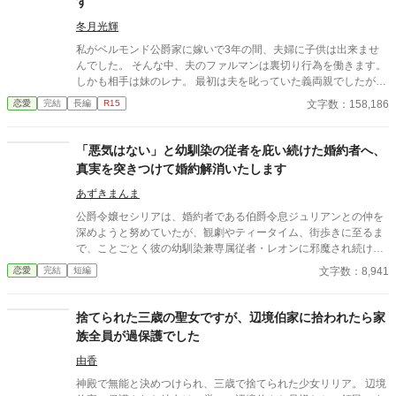
す
冬月光輝
私がベルモンド公爵家に嫁いで3年の間、夫婦に子供は出来ませ
んでした。 そんな中、夫のファルマンは裏切り行為を働きます。
しかも相手は妹のレナ。 最初は夫を叱っていた義両親でしたが、
レナに子供が出来たと知ると私を責めだしました。 夫も婚約中か
文字数：158,186
恋愛
完結
長編
R15
ら私からの愛は感じていないと口にしており、あの頃に婚約破棄
していればと謝罪すらしません。 最後には、二人と子供の幸せを
害する権利はないと言われて離縁させられてしまいます。 それか
「悪気はない」と幼馴染の従者を庇い続けた婚約者へ、
らまもなくして、隣国の王子であるレオン殿下が我が家に現れま
真実を突きつけて婚約解消いたします
した。 「約束どおり、私の妻になってもらうぞ」 確かにそんな約
束をした覚えがあるような気がしますが、殿下はまだ5歳だった
あずきまんま
ような……。 言われるがままに、隣国へ向かった私。 その頃にな
公爵令嬢セシリアは、婚約者である伯爵令息ジュリアンとの仲を
って、子供が出来ない理由は元旦那にあることが発覚して――。
深めようと努めていたが、観劇やティータイム、街歩きに至るま
ベルモンド公爵家ではひと悶着起こりそうらしいのですが、もう
で、ことごとく彼の幼馴染兼専属従者・レオンに邪魔され続けて
私には関係ありません。 ※ざまぁパートは第16話〜です
いた。セシリアやその父である公爵が度重なる非礼を注意・抗議
文字数：8,941
恋愛
完結
短編
しても、ジュリアンは「悪気はないんだ」「寛容になりなさい」
と一向に取り合わず、従者の暴走を放置し続ける。 無数の不誠実
な対応に堪忍袋の緒が切れたセシリアは、綿密な記録を携え、建
捨てられた三歳の聖女ですが、辺境伯家に拾われたら家
国記念夜会という晴れの舞台で決着をつけることを決意。大勢の
族全員が過保護でした
貴族が見守る中、逃げ場のない完璧な証拠とともに婚約解消を突
きつけ、身勝手な二人と身内を庇い続けた伯爵家を社会的な破滅
由香
へと追い込んでいく。
神殿で無能と決めつけられ、三歳で捨てられた少女リリア。 辺境