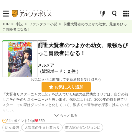
TOP
>
小説
>
ファンタジー小説
>
前世大賢者のつよかわ幼女、最強ちびっ
こ冒険者になる！
ファンタジー
連載中
長編
前世大賢者のつよかわ幼女、最強ちび
っこ冒険者になる！
メルメア
（近況ボード：
2 件
）
お気に入りに追加して更新通知を受け取ろう
お気に入り追加
『大賢者リスターニャの伝記』を読んでいた6歳の孤児幼女ミリアは、自分の前
世こそがそのリスターニャだと思い出す。伝記によれば、2000年の時を経てリ
スターニャの家はダンジョンと化していて、数多くの冒険者が探索に挑んでいる
らしい。
そんななか、ミリアの頭をよぎったのは死ぬ前に整理し忘れたパンツのことだっ
た。家を探索されてパンツを発見されていたら……？大賢者様のパンツだー！と
24h.ポイント
14pt
559
レアアイテム扱いされていたら……？
幼女最強
大賢者の生まれ変わり
前の家がダンジョンに
居ても立っても居られなくなったミリアは孤児院を脱出。