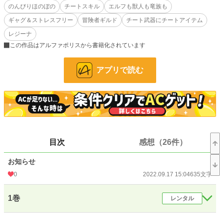
のんびりほのぼの
チートスキル
エルフも獣人も竜族も
6歳の幼女ながら、前世の記憶とスキルを頼りに冒険者生活を始める。
歴戦の冒険者を苦しめるダンジョンでも、その主である最強賢者の生まれ変わり
ギャグ＆ストレスフリー
冒険者ギルド
チート武器にチートアイテム
が苦労するはずはなくて……？
レジーナ
パンツから始まったミリアの冒険は、パンツ問題が解決したあともいろんな人、
この作品はアルファポリスから書籍化されています
種族を巻き込んで続いていく。
ダンジョンを攻略したり、野外でモンスターを狩ったり、自分の直属の助手だっ
アプリで読む
た賢者たちの子孫と出会ったり……。
ミリアは前世でやり残したことを楽しみつつ、最強の幼女としてほのぼの暮らし
ていく。
1/20 HOTランキング1位ありがとうございます！
小説
31,370 位 / 228,857 件
目次
感想（26件）
ファンタジー
4,710 位 / 53,336 件
お気に入り
3,561
お知らせ
0
2022.09.17 15:04
635文字
24h.ポイント
14 pt
文字数(レンタル含む)
179,102
1巻
レンタル
更新日時
2023.05.06 16:49