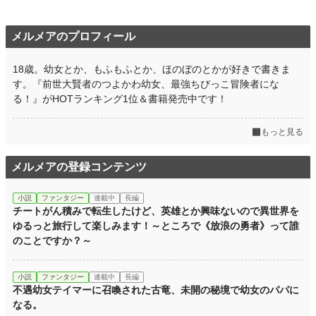
メルメアのプロフィール
18歳。幼女とか、もふもふとか、ほのぼのとかが好きで書きま
す。『前世大賢者のつよかわ幼女、最強ちびっこ冒険者にな
る！』がHOTランキング1位＆書籍発売中です！
もっと見る
メルメアの登録コンテンツ
小説
ファンタジー
連載中
長編
チートがん積みで転生したけど、英雄とか興味ないので異世界を
ゆるっと旅行して楽しみます！～ところで《放浪の勇者》って誰
のことですか？～
小説
ファンタジー
連載中
長編
不遇幼女テイマーに召喚された古竜、未開の秘境で幼女のパパに
なる。