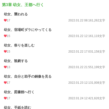
第3章 幼女、王都へ行く
初回公開日時
2022.01.15 09:01
週間ポイント
126 pt (31,014 位)
幼女、襲われる
17
2022.01.22 08:16
1,262文字
月間ポイント
518 pt (34,191 位)
幼女、宿場町ダラにやってくる
年間ポイント
8,612 pt (34,283 位)
15
2022.01.22 12:16
1,119文字
累計ポイント
1,281,712 pt (4,539 位)
幼女、祭りを楽しむ
15
2022.01.22 17:03
1,158文字
幼女、観劇する
13
2022.01.22 21:55
1,199文字
幼女、自分と助手の銅像を見る
17
2022.01.23 12:13
1,008文字
幼女、図書館へ行く
17
2022.01.24 12:42
1,626文字
幼女、手紙を読む