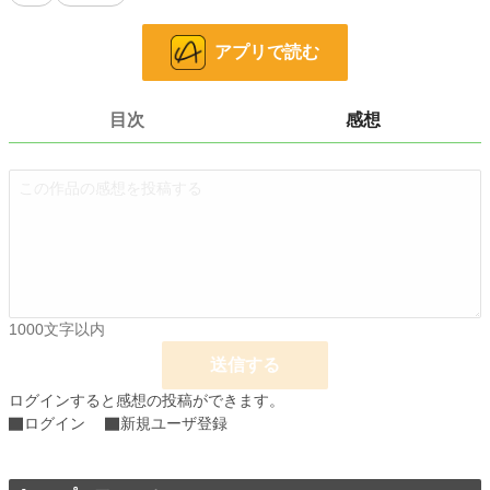
地味な男の、地味すぎる能力を駆使した、空前絶後のゲリラ戦が今、始まる！
アプリで読む
※ご都合主義なところがあります。細かいことは気にせずただ笑いたい方はお進
みください…！
目次
感想
小説
228,618 位 / 228,618 件
ライト文芸
9,591 位 / 9,591 件
お気に入り
2
24h.ポイント
0 pt
文字数
12,956
1000文字以内
更新日時
2025.08.11 17:15
送信する
初回公開日時
2025.08.04 19:30
ログインすると感想の投稿ができます。
初回完結日時
2025.08.11 17:15
ログイン
新規ユーザ登録
週間ポイント
0 pt (228,618 位)
月間ポイント
0 pt (228,618 位)