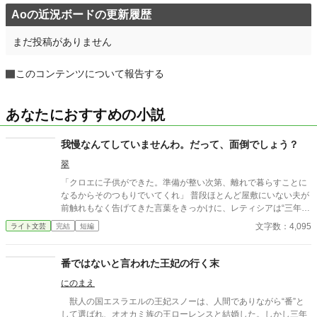
Aoの近況ボードの更新履歴
まだ投稿がありません
このコンテンツについて報告する
あなたにおすすめの小説
我慢なんてしていませんわ。だって、面倒でしょう？
翠
「クロエに子供ができた。準備が整い次第、離れで暮らすことに
なるからそのつもりでいてくれ」 普段ほとんど屋敷にいない夫が
前触れもなく告げてきた言葉をきっかけに、レティシアは“三年
間”の契約を終わらせることにした。 赤の他人を屋敷に迎えるこ
文字数：4,095
ライト文芸
完結
短編
とはしない。 不要なものに感情を砕く理由などない。 「だって、
面倒でしょう？」 不誠実な夫も、無意味な結婚も、 この際すべて
切り捨ててしまいましょう。
番ではないと言われた王妃の行く末
にのまえ
獣人の国エスラエルの王妃スノーは、人間でありながら“番”と
して選ばれ、オオカミ族の王ローレンスと結婚した。しかし三年