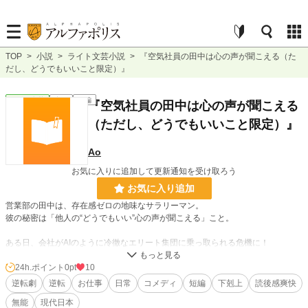
TOP
>
小説
>
ライト文芸小説
>
『空気社員の田中は心の声が聞こえる（た
だし、どうでもいいこと限定）』
ライト文芸
完結
短編
『空気社員の田中は心の声が聞こえる
（ただし、どうでもいいこと限定）』
Ao
お気に入りに追加して更新通知を受け取ろう
お気に入り追加
営業部の田中は、存在感ゼロの地味なサラリーマン。
彼の秘密は「他人の“どうでもいい”心の声が聞こえる」こと。
ある日、会社がAIのように冷徹なエリート集団に乗っ取られる危機に！
上司もエースも次々論破され、社内は絶望ムード。
24h.ポイント
0pt
10
逆転劇
逆転
お仕事
日常
コメディ
短編
下剋上
読後感爽快
絶体絶命の会議中、お茶出し係の彼が聞いた敵の弱点は…「（やばい、腹が…限
無能
現代日本
界だ…！）」だった！？