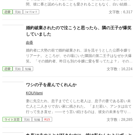
間、彼に番と認められることも愛されることもなく、白い結婚の
まま冷遇され続ける。 それでも王妃として国に尽くしてきたス
文字数：6,317
恋愛
完結
ｼｮｰﾄｼｮｰﾄ
ノーだったが、ある日、ローレンスが別の令嬢レイアーを懐妊さ
せ、側妃として迎えると知る。ついに心が折れたスノーは離縁を
決意し、国を去ろうとする。 しかしその道中、レイアー嬢の実
婚約破棄されたので泣こうと思ったら、隣の王子が爆笑
家の襲撃に遭い、スノーは命を落とす寸前、自身の命と引き換え
していました
に広域回復魔法で多くの命を救う。 これでスノーの、人生は終
わりのはずだった。 だが次に目を覚ますと、スノーは三年前の
由香
結婚式当日に戻っていた。何度死んでも、何度拒絶しても、結婚
婚約者に大勢の前で婚約破棄され、涙を流そうとした公爵令嬢リ
式の誓いの瞬間へと戻される。 番から逃れようと、スノーは何
リアーナ。 ところが、その場にいた隣国の第二王子はなぜか大爆
度も死を選ぶが――。
笑。 「その婚約者、昨日も別の令嬢に愛を誓ってたよ？」 その一
言から、元婚約者の嘘は次々と暴かれ、自滅の連続！ 泣くはずだ
文字数：16,224
恋愛
完結
短編
った婚約破棄は、笑いと溺愛にあふれた人生逆転劇の幕開けだっ
た。
ワシの子を産んでくれんか
KOU/Vami
妻に先立たれ、息子まで亡くした老人は、息子の妻である若い未
亡人と二人きりで古い家に残された。 「まだ若い、アンタは出て
行って生き直せ」――そう言い続けるのは、彼女の未来を守りた
い善意であり、同時に、自分の寂しさが露見するのを恐れる防波
文字数：28,285
ライト文芸
完結
短編
R15
堤でもあった。 しかし彼女は去らない。義父を一人にできないと
いう情と、家に残る最後の温もりを手放せない心が、彼女の足を
止めていた。 昼はいつも通り、義父と嫁として食卓を囲む。けれ