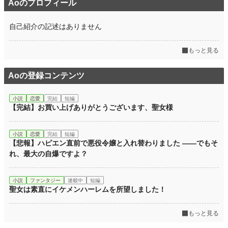
Aoのプロフィール
年間ポイント
3,559 pt (53,557 位)
自己紹介の記述はありません
累計ポイント
3,559 pt (139,980 位)
もっと見る
Aoの登録コンテンツ
小説
恋愛
完結
短編
【完結】お買い上げありがとうございます、聖女様
小説
恋愛
完結
短編
【悲報】ハピエン直前で悪役令嬢と入れ替わりました ――でもそ
れ、最大の自爆ですよ？
小説
ファンタジー
連載中
短編
聖女は素直にイケメンハーレムを所望しました！
もっと見る