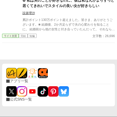
✿ 私は夫のことが好きなのに、彼は私なんかよりずっと
ど夜になると、喪失の闇と孤独が、二人の境界を静かに溶かして
若くてきれいでスタイルの良い女が好きらしい
いく。 ある夜を境に、彼女は“何事もない”顔で日々を回し始め、
老人だけが遺影を直視できなくなる。 救いのような笑顔と、罪の
設楽理沙
ような温もり。 二人はやがて、外の世界から少しずつ音を失い、
累計ポイント130万ポイント超えました。皆さま、ありがとうご
互いだけを必要とする狭い家の中へ沈んでいく――。
ざいます。❀ 結婚後、2か月足らずで夫の心変わりを知ること
に。 結婚前から他の女性と付き合っていたんだって。 それならそ
うと、ちゃんと話してくれていれば、結婚なんて しなかった。 呆
文字数：26,696
ライト文芸
完結
短編
れた私はすぐに家を出て自立の道を探すことにした。 それなの
に、私と別れたくないなんて信じられない 世迷言を言ってくる
夫。 だめだめ、信用できないからね～。 さようなら。 ＊＊＊＊
＊＊*.✿..✿.*＊＊＊＊＊＊ ◇｜日比野滉星《ひびのこうせい》32
才 会社員 ◇ 日比野ひまり 32才 ◇ 石田唯 29才
滉星の同僚 ◇新堂冬也 25才 ひまり
の転職先の先輩(鉄道会社) 2025.4.11 完結 25649字
アプリ一覧
公式SNS一覧