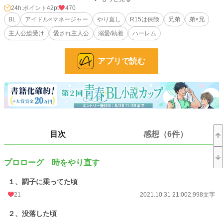
ー ー ー ー ー
24h.ポイント
42pt
470
BL
アイドル×マネージャー
やり直し
R15は保険
兄弟
弟×兄
あらすじ
主人公総受け
愛され主人公
溺愛/執着
ハーレム
子役時代に一世を風靡した風間直(かざまなお)は現在、人気アイドルグループに
所属していた。
アプリで読む
しかし身に覚えのないスキャンダルで落ちぶれていた直は、ある日事故でマンシ
ョンの１１階から落ちてしまう。
そして何故かアイドルグループに所属する直前まで時間が戻った直は、あんな人
生はもう嫌だと芸能界をやめる事にしたのだった。
月日が経ち大学生になった直は突然弟に拉致られ、弟の所属するアイドルグルー
プ(直が元いたグループ)のマネージャーにされてしまう。
そしてやり直す前の世界で嫌われていた直は、弟だけでなくメンバーにも何故か
目次
感想（6件）
溺愛されるのだった。
しかしマネージャーとして芸能界に戻って来てしまった直は、スキャンダル地獄
に再び陥らないかという不安があった。
プロローグ 時をやり直す
そんな中、直を嵌めた人間がメンバーの中にいるかもしれない事を知ってしまい
───。
１、調子に乗ってた頃
21
2021.10.31 21:00
2,998文字
ー ー ー ー ー
２、没落した頃
直のお相手になるアイドルグループには