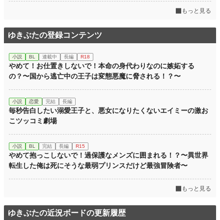
もっと見る
ゆきぶたの登録コンテンツ
小説
BL
連載中
長編
R18
やめて！お仕置きしないで！本命の身代わりなのに嫉妬する
の？〜国から逃亡中の王子は変態悪魔に脅される！？〜
小説
恋愛
完結
長編
毎秒告白したい溺愛王子と、悪女になりたくないエイミーの激お
こツッコミ劇場
小説
BL
完結
長編
R15
やめて抱っこしないで！過保護なメンズに囲まれる！？〜異世界
転生した俺は死にそうな最弱プリンスだけど最強冒険者〜
もっと見る
ゆきぶたの近況ボードの更新履歴