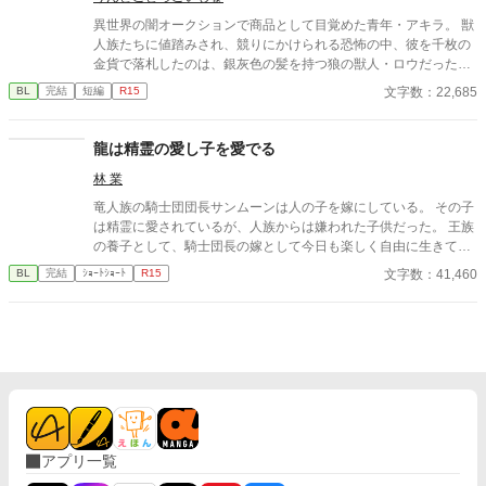
異世界の闇オークションで商品として目覚めた青年・アキラ。 獣
人族たちに値踏みされ、競りにかけられる恐怖の中、彼を千枚の
金貨で落札したのは、銀灰色の髪を持つ狼の獣人・ロウだった。
怯えるアキラに、ロウは思いがけない言葉を告げる。 「やっと会
文字数：22,685
BL
完結
短編
R15
えた。お前は俺の命の恩人だ」 戸惑うアキラの脳裏に蘇るのは、
かつて雨の日に助けた一匹の子狼との記憶。 獣人世界を舞台に、
命の恩人であるアキラと、一途に想い続けた狼獣人が紡ぐ、執着
龍は精霊の愛し子を愛でる
と溺愛の異世界BLロマンス。 第一章 完結 第二章 完結 第三
林 業
章 完結
竜人族の騎士団団長サンムーンは人の子を嫁にしている。 その子
は精霊に愛されているが、人族からは嫌われた子供だった。 王族
の養子として、騎士団長の嫁として今日も楽しく自由に生きてい
く。
文字数：41,460
BL
完結
ｼｮｰﾄｼｮｰﾄ
R15
アプリ一覧