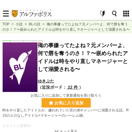
TOP
>
小説
>
BL小説
>
俺の事嫌ってたよね？元メンバーよ、何で唇を奪う
のさ！？〜嵌められたアイドルは時をやり直しマネージャーとして溺愛される〜
BL
連載中
長編
R15
俺の事嫌ってたよね？元メンバーよ、
何で唇を奪うのさ！？〜嵌められたア
イドルは時をやり直しマネージャーと
して溺愛される〜
ゆきぶた
（近況ボード：
22 件
）
お気に入りに追加して更新通知を受け取ろう
お気に入り追加
時をやり直したアイドルが、嫌われていた筈の弟やメンバーに溺愛される話。R
15のエロなしアイドル×マネージャーのハーレム物。
※タイトル変更中