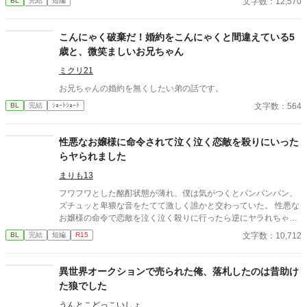
文字数：12,570
BL
完結
短編
た。 「安心しろ。俺は誠実な男だ。一度決めたことは覆さない」
逃げようとするエリート魔導師と絶対に逃がさない最強騎士 貢ぎ
体質な男が捕まる強制恋愛コメディのつもりです！！
こんにゃく破棄だ！婚約をこんにゃくと間違えている5
歳と、微笑ましいお兄ちゃん
ミクリ21
お兄ちゃんの婚約を無くしたい弟の話です。
文字数：564
BL
完結
ｼｮｰﾄｼｮｰﾄ
性悪なお嬢様に命令されて泣く泣く恋敵を殺りにいった
らヤられました
まりも13
フワフワとした酩酊状態が薄れ、僕は気がつくとパンパンパン、
ズチュッと卑猥な音をたてて激しく誰かと交わっていた。 性悪な
お嬢様の命令で恋敵を泣く泣く殺りに行ったら逆にヤラれちゃっ
た、ちょっとアホな子の話です。 （ムーンライトノベルにも掲載
文字数：10,712
BL
完結
短編
R15
しています）
異世界オークションで売られた俺、落札したのは昔助け
た狼でした
うんとこどっこいしょ