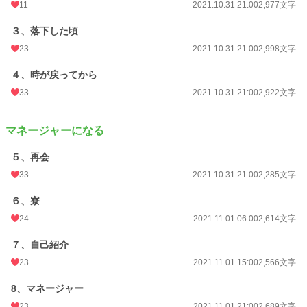
クール、オレ様、ワンコ、根暗がいます。
11
2021.10.31 21:00
2,977文字
ハーレムでイチャイチャ、チュッチュとほんのりとした謎を楽しんでもらえば良
いと思ってます。
３、落下した頃
23
2021.10.31 21:00
2,998文字
小説
17,939 位 / 228,849 件
４、時が戻ってから
BL
4,577 位 / 31,438 件
33
2021.10.31 21:00
2,922文字
お気に入り
737
24h.ポイント
42 pt
マネージャーになる
文字数
167,130
５、再会
更新日時
2022.12.05 01:00
33
2021.10.31 21:00
2,285文字
初回公開日時
2021.10.31 21:00
６、寮
24
2021.11.01 06:00
2,614文字
週間ポイント
461 pt (15,377 位)
７、自己紹介
月間ポイント
1,021 pt (23,851 位)
23
2021.11.01 15:00
2,566文字
年間ポイント
11,659 pt (28,536 位)
8、マネージャー
累計ポイント
335,111 pt (14,036 位)
23
2021.11.01 21:00
2,689文字