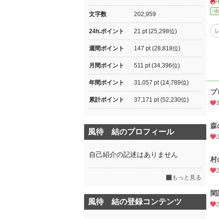
小
文字数
202,959
24h.ポイント
21 pt (25,298位)
週間ポイント
147 pt (28,818位)
月間ポイント
511 pt (34,396位)
年間ポイント
31,057 pt (14,789位)
プ
累計ポイント
37,171 pt (52,230位)
森
風待 結のプロフィール
自己紹介の記述はありません
村
もっと見る
閑
風待 結の登録コンテンツ