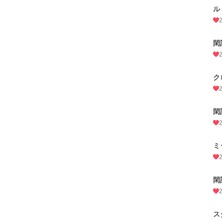
ル
閑
ク
閑
ミ
閑
ス