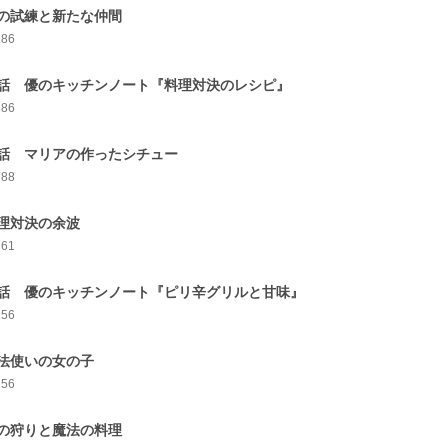
の試練と新たな仲間
286
話 優のキッチンノート『料理対決のレシピ』
286
話 マリアの作ったシチュー
288
理対決の余波
261
話 優のキッチンノート『ピリ辛グリルと甘味』
256
法使いの女の子
256
の狩りと魔法の料理