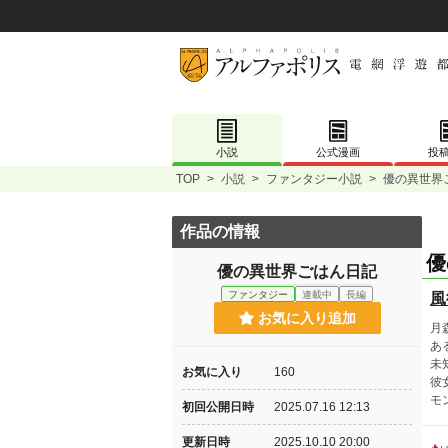
小説
公式漫画
投
TOP
>
小説
>
ファンタジー小説
>
優の異世界
作品の情報
優
優の異世界ごはん日記
ファンタジー
連載中
長編
風
お気に入り追加
月
あ
未
お気に入り
160
彼
モ
初回公開日時
2025.07.16 12:13
更新日時
2025.10.10 20:00