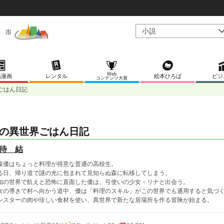
Web
稿漫画
レンタル
絵本ひろば
ビジ
コンテンツ大賞
ごはん日記
の異世界ごはん日記
待 結
森優はちょっと料理が得意な普通の高校生。
る日、帰り道で謎の光に包まれて見知らぬ森に転移してしまう。
知の世界で飢えと恐怖に直面した優は、弓使いの少女・リナと出会う。
女の導きで村へ向かう道中、優は「料理のスキル」がこの世界でも通用すると気づ
ンスターの肉や珍しい食材を使い、異世界で新たな居場所を作る冒険が始まる。