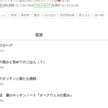
HOTランキング 最高19位
24h.ポイント
21pt
18,791
25,298
3,957
位 / 228,790件
位 / 53,314件
説
ファンタジー
レシピ
料理
異世界
魔法
ほのぼの
異世界転移
男主人公
食べ物
目次
ロローグ
303
の恵みと初めてのごはん（？）
288
のキッチンと新たな挑戦
281
話 優のキッチンノート『オークウェルの恵み』
289