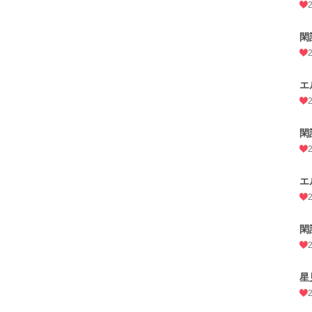
閑
エ
閑
エ
閑
星