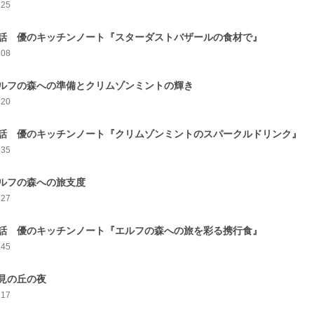
225
話 優のキッチンノート『スターダストバザールの食材で』
208
ルフの森への準備とクリムゾンミントの輝き
220
話 優のキッチンノート『クリムゾンミントのスパークルドリンク』
235
ルフの森への旅支度
227
話 優のキッチンノート『エルフの森への旅を彩る携行食』
245
見の丘の夜
217