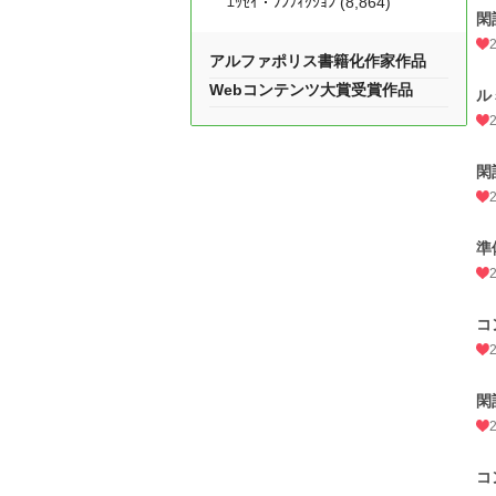
ｴｯｾｲ・ﾉﾝﾌｨｸｼｮﾝ (8,864)
閑
アルファポリス書籍化作家作品
Webコンテンツ大賞受賞作品
ル
閑
準
コ
閑
コ