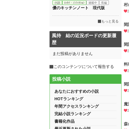
小説
ｴｯｾｲ・ﾉﾝﾌｨｸｼｮﾝ
連載中
長編
村
優のキッチンノート 現代版
もっと見る
閑
風待 結の近況ボードの更新履
歴
閑
まだ投稿がありません
料
このコンテンツについて報告する
投稿小説
閑
あなたにおすすめの小説
HOTランキング
魔
年間アクセスランキング
完結小説ランキング
書籍化作品
森
最近更新された小説