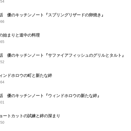
254
話 優のキッチンノート『スプリングリザードの卵焼き』
266
の始まりと道中の料理
265
話 優のキッチンノート『サファイアフィッシュのグリルとタルト』
252
ィンドホロウの町と新たな絆
264
話 優のキッチンノート『ウィンドホロウの新たな絆』
301
ョートカットの試練と絆の深まり
250