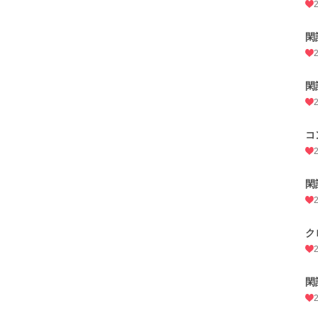
閑
閑
コ
閑
ク
閑