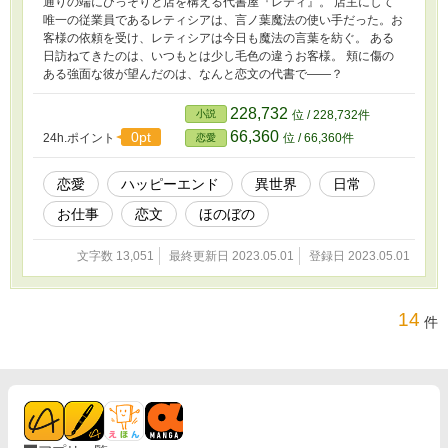
通りの端にひっそりと店を構える代書屋『レティ』。 店主にして
唯一の従業員であるレティシアは、言ノ葉魔法の使い手だった。お
客様の依頼を受け、レティシアは今日も魔法の言葉を紡ぐ。 ある
日訪ねてきたのは、いつもとは少し毛色の違うお客様。 頬に傷の
ある強面な彼が望んだのは、なんと恋文の代書で――？
228,732
小説
位 / 228,732件
66,360
0pt
24h.ポイント
位 / 66,360件
恋愛
恋愛
ハッピーエンド
異世界
日常
お仕事
恋文
ほのぼの
文字数 13,051
最終更新日 2023.05.01
登録日 2023.05.01
14
件