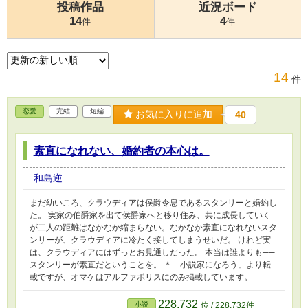
投稿作品
近況ボード
14
4
件
件
14
件
恋愛
完結
短編
お気に入りに追加
40
素直になれない、婚約者の本心は。
和島逆
まだ幼いころ、クラウディアは侯爵令息であるスタンリーと婚約し
た。 実家の伯爵家を出て侯爵家へと移り住み、共に成長していく
が二人の距離はなかなか縮まらない。なかなか素直になれないスタ
ンリーが、クラウディアに冷たく接してしまうせいだ。 けれど実
は、クラウディアにはずっとお見通しだった。 本当は誰よりも──
スタンリーが素直だということを。 ＊「小説家になろう」より転
載ですが、オマケはアルファポリスにのみ掲載しています。
228,732
小説
位 / 228,732件