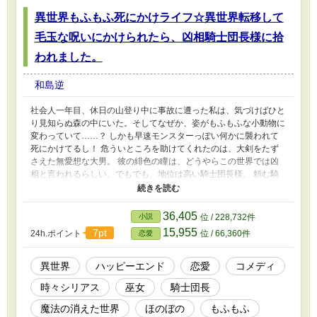
異世界もふもふ死にかけライフ☆異世界転移して
毛玉な呪いにかけられたら、凶相騎士団長様に拾
われました。
和島逆
社会人一年目、休日の山登り中に事故に遭った私は、気づけばひと
り見知らぬ森の中にいた。そしてなぜか、姿がもふもふな小動物に
変わっていて……？ しかも早速モンスターっぽい何かに襲われて
死にかけてるし！ 危ういところを助けてくれたのは、大剣をたず
さえた無愛想な大男。 彼の緋色の瞳は、どうやらこの世界では凶
相と言われるらしい。でもでも、地位は高い騎士団長様。 頼む騎
士様、どうか私を保護してください！ あれ、でもこの人なんか怖
くない？ 心臓がバクバクして止まらないし、なんなら息も苦しい
し……？ どうやら私は恐怖耐性のなさすぎる聖獣に変身してしま
36,405
小説
位 / 228,732件
ったらしい。いや恐怖だけで死ぬってどんだけよ！ 人間に戻るた
15,955
7pt
24h.ポイント
位 / 66,360件
恋愛
めには騎士団長の助けを借りるしかない。でも騎士団長の側にいる
と死にかける！ ……うん、詰んだ。 ★「小説家になろう」先行投
稿中です★
異世界
ハッピーエンド
恋愛
コメディ
時々シリアス
巫女
騎士団長
魔法の消えた世界
ほのぼの
もふもふ