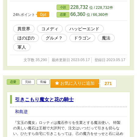
228,732
小説
位 / 228,732件
66,360
0pt
24h.ポイント
位 / 66,360件
恋愛
異世界
コメディ
ハッピーエンド
ほのぼの
グルメ？
ドラゴン
魔法
軍人
文字数 35,290
最終更新日 2023.05.17
登録日 2023.05.17
恋愛
完結
長編
お気に入りに追加
271
引きこもり魔女と花の騎士
和島逆
『宝玉の魔女』ロッティは魔石作りを生業とする魔法使い。 特製
の美しい魔石は王都で大評判で、注文はいつだって引きも切らな
い。ひたすら自宅に引きこもっては、己の魔力をせっせと石に込め