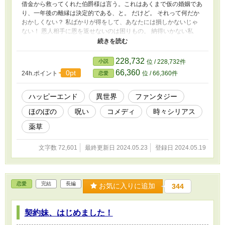
借金から救ってくれた伯爵様は言う。これはあくまで仮の婚姻であ
り、一年後の離縁は決定的である、と。 だけど。 それって何だか
おかしくない？ 私ばかりが得をして、あなたには損しかないじゃ
ない！ 恩人相手に恩を返せないのは困りもの。 納得いかない私
は、すぐさま伯爵様を直撃することにした。さあさあ、今すぐ理由
を説明してもらいましょうか！ そうして明らかになったのは、伯
爵家に代々続く『呪い』の存在。 一体呪いとは何なのか？ 解呪す
228,732
小説
位 / 228,732件
るためにはどうすればいいのか？ ご恩返しのため、そして何より
66,360
0pt
24h.ポイント
位 / 66,360件
恋愛
二人で幸せを掴むため。 ちぐはぐながら、どこか楽しい新生活が
始まりました。
ハッピーエンド
異世界
ファンタジー
ほのぼの
呪い
コメディ
時々シリアス
薬草
文字数 72,601
最終更新日 2024.05.23
登録日 2024.05.19
恋愛
完結
長編
お気に入りに追加
344
契約妹、はじめました！