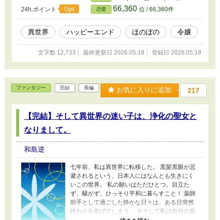
66,360
0pt
24h.ポイント
位 / 66,360件
恋愛
異世界
ハッピーエンド
ほのぼの
令嬢
文字数 12,733
最終更新日 2026.05.18
登録日 2026.05.18
ファンタジー
完結
長編
お気に入りに追加
217
【完結】そして異世界の迷い子は、浄化の聖女と
なりまして。
和島逆
七年前、私は異世界に転移した。 黒髪黒眼が忌
避されるという、日本人にはなんとも生きにく
いこの世界。 私の願いはただひとつ。目立た
ず、騒がず、ひっそり平和に暮らすこと！ 薬師
助手として過ごした静かな日々は、ある日突然
終わりを告げてしまう。 そうして私は自分の居
場所を探すため、ちょっぴり残念なイケメンと