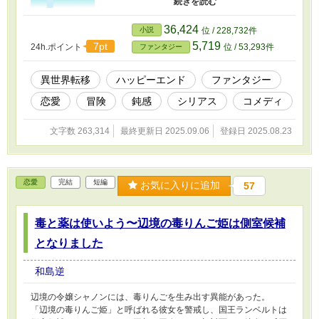
旅に出る。 目指すは平和で平凡なハッピーライ
フ！ 連れのイケメンをしばいたり、トラブルに
36,424
小説
位 / 228,732件
巻き込まれたりと忙しい毎日だけれど。 この異
5,719
7pt
24h.ポイント
位 / 53,293件
ファンタジー
世界で笑って生きるため、今日も私は奮闘しま
す。 ＊他サイトでの初投稿作品を改稿したもの
です。
異世界転移
ハッピーエンド
ファンタジー
恋愛
冒険
鈍感
シリアス
コメディ
文字数 263,314
最終更新日 2025.09.06
登録日 2025.08.23
恋愛
完結
短編
お気に入りに追加
57
毒と薬は使いよう〜辺境の毒りんご姫は側室候補
となりました
和島逆
辺境の令嬢シャノンには、毒りんごを生み出す異能があった。
「辺境の毒りんご姫」と呼ばれる彼女を警戒し、国王ランベルトは