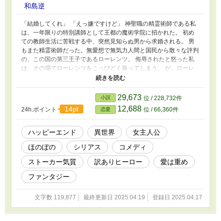
和島逆
「結婚してくれ」 「えっ嫌ですけど」 神聖職の精霊術師である私
は、一年限りの特別講師として王都の魔術学院に招かれた。 初め
ての教師生活に苦戦する中、突然見知らぬ男から求婚される。 男
もまた精霊術師だった。無愛想で無気力人間と国民から散々な評判
の、この国の第三王子であるローレンツ。 侮辱されたと怒った私
は、その場でローレンツをこっぴどく振ってしまう。 が、ローレ
ンツには全くへこたれる様子がない。それどころか、一体この男の
どこが無気力なんだというぐらい、ぐいぐい私の生活に割り込んで
くる。 「他の何物にも比べられない、あなたはこの世界で一番美
29,673
小説
位 / 228,732件
しい」 やがて私は、彼の隠された真実にたどり着くことになり──
12,688
14pt
24h.ポイント
位 / 66,360件
恋愛
＊旧タイトル:モノクロームの精霊術師
ハッピーエンド
異世界
女主人公
ほのぼの
シリアス
コメディ
ストーカー気質
訳ありヒーロー
愛は重め
ファンタジー
文字数 119,877
最終更新日 2025.04.19
登録日 2025.04.17