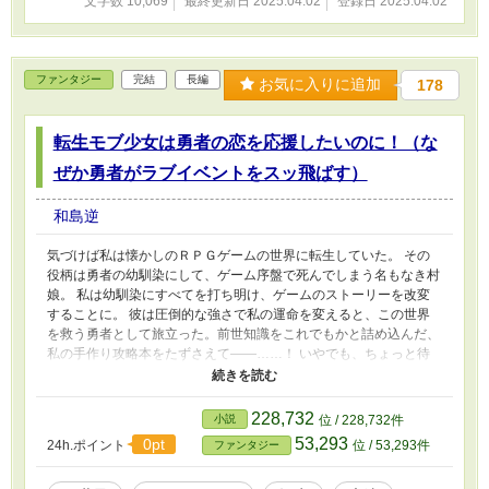
文字数 10,069
最終更新日 2025.04.02
登録日 2025.04.02
ファンタジー
完結
長編
お気に入りに追加
178
転生モブ少女は勇者の恋を応援したいのに！（な
ぜか勇者がラブイベントをスッ飛ばす）
和島逆
気づけば私は懐かしのＲＰＧゲームの世界に転生していた。 その
役柄は勇者の幼馴染にして、ゲーム序盤で死んでしまう名もなき村
娘。 私は幼馴染にすべてを打ち明け、ゲームのストーリーを改変
することに。 彼は圧倒的な強さで私の運命を変えると、この世界
を救う勇者として旅立った。前世知識をこれでもかと詰め込んだ、
私の手作り攻略本をたずさえて――……！ いやでも、ちょっと待
って。 なんだか先を急ぎすぎじゃない？ 冒険には寄り道だって大
事だし、そもそも旅の仲間であるゲームヒロインとの恋愛はどうな
ってるの？ だから待ってよ、どうしてせっかく教えてあげた恋愛
228,732
小説
位 / 228,732件
イベントをスッ飛ばす！？ 私の思惑をよそに、幼馴染は攻略本を
53,293
0pt
24h.ポイント
位 / 53,293件
ファンタジー
駆使して超スピードで冒険を進めていくのであった……。 ＊ヒロ
インとの恋を応援したいモブ少女＆応援なんかされたくない（そし