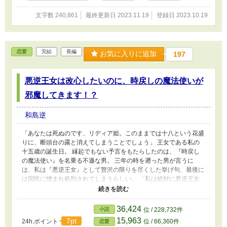
文字数 240,861
最終更新日 2023.11.19
登録日 2023.10.19
恋愛
完結
長編
お気に入りに追加
197
悪逆王女は改心したいのに、時戻しの魔法使いが
邪魔してきます！？
和島逆
「あなたは死ぬのです、リディア姫。このままでは十八という花盛
りに、断頭台の露と消えてしまうことでしょう」 王女である私の
十五歳の誕生日。 縁起でもない予言をもたらしたのは、『時戻し
の魔法使い』を名乗る不遜な男。 三年の時を遡った男が言うに
は、私は『悪逆王女』として贅沢の限りを尽くした挙げ句、最後に
は国民に憎まれ処刑されてしまうらしい。 「私は絶対に悪逆王女
にはならないわ」 死の運命を回避するため、これからは質素堅実
に生きていくことを決心する。 これで万事解決――のはずだった
のに。 時戻しの魔法使いが、地味に私の更生計画を邪魔してくる
36,424
小説
位 / 228,732件
んですけど！？ ＊悪逆王女大好きな魔法使い＆絶対に死にたくな
15,963
7pt
24h.ポイント
位 / 66,360件
恋愛
い悪逆王女の物語。