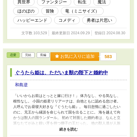
て早く幼馴染のところに帰りたい）勇者のお話です
異世界
ファンタジー
転生
魔法
ほのぼの
冒険
竜（ミニサイズ）
ハッピーエンド
コメディ
勇者は片思い
文字数 103,529
最終更新日 2024.09.29
登録日 2024.08.30
恋愛
完結
長編
お気に入りに追加
583
ぐうたら姫は、ただいま獣の陛下と婚約中
和島逆
「いいからお前はとっとと嫁に行け！」 体力なし、やる気なし、
根性なし。 小国の姫君リリアーナは、自他ともに認める怠け者。
人呼んでお昼寝大好きな『ぐうたら姫』。 毎日怠惰に過ごしたい
のに、兄王から縁談を命じられて国を出ることに。 海を越えて向
かうは獣人の国ランダール。 初めて対面した婚約者は、なんと立
派なたてがみと鋭い牙を持つ獅子の王だった。 他の獣人達が人族
と変わらぬ見た目を持つ中で、なぜか彼だけは頑なに獣の姿を貫い
ていて――？ 美形なのに変わり者揃いな獣人達と交流したり、伝