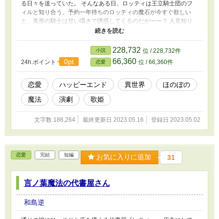
る日々を送っていた。 そんなある日、ロッティは王立騎士団のフ
ィルと知り合う。予約一年待ちのロッティの魔石が今すぐ欲しい
と、美形の騎士は甘い囁きで誘惑してくるのだがーー？ 人見知り
なロッティは、端正な容姿を武器にぐいぐい迫ってくるフィルに半
狂乱！ 一方のフィルはフィルで、思い通りにならない彼女に不思
議な感情を覚え始める。 逃げたり追ったり、翻弄したり振り回さ
228,732
小説
位 / 228,732件
れたり。 引きこもり魔女と強引な騎士、ちぐはぐな二人の攻防
66,360
0pt
24h.ポイント
位 / 66,360件
恋愛
戦。
恋愛
ハッピーエンド
異世界
ほのぼの
魔法
演劇
歌姫
文字数 186,264
最終更新日 2023.05.16
登録日 2023.05.02
恋愛
完結
短編
お気に入りに追加
31
言ノ葉魔法の代書屋さん
和島逆