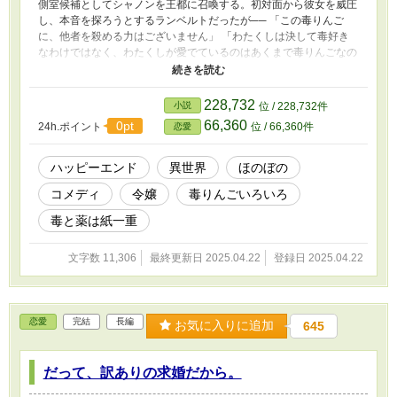
側室候補としてシャノンを王都に召喚する。初対面から彼女を威圧
し、本音を探ろうとするランベルトだったが── 「この毒りんご
に、他者を殺める力はございません」 「わたくしは決して毒好き
なわけではなく、わたくしが愛でているのはあくまで毒りんごなの
です」 ランベルトの予想はことごとく外れ、いつの間にかマイペ
ースな彼女にすっかり振り回されていくのであった。
228,732
小説
位 / 228,732件
66,360
0pt
24h.ポイント
位 / 66,360件
恋愛
ハッピーエンド
異世界
ほのぼの
コメディ
令嬢
毒りんごいろいろ
毒と薬は紙一重
文字数 11,306
最終更新日 2025.04.22
登録日 2025.04.22
恋愛
完結
長編
お気に入りに追加
645
だって、訳ありの求婚だから。