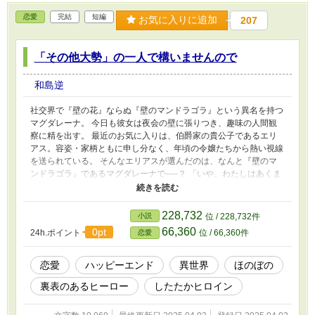
恋愛
完結
短編
お気に入りに追加
207
「その他大勢」の一人で構いませんので
和島逆
社交界で『壁の花』ならぬ『壁のマンドラゴラ』という異名を持つ
マグダレーナ。 今日も彼女は夜会の壁に張りつき、趣味の人間観
察に精を出す。 最近のお気に入りは、伯爵家の貴公子であるエリ
アス。容姿・家柄ともに申し分なく、年頃の令嬢たちから熱い視線
を送られている。 そんなエリアスが選んだのは、なんと『壁のマ
ンドラゴラ』であるマグダレーナで──？ 「いや、わたしはあくま
でも『その他大勢』の一人で構わないので」 マグダレーナは速攻
で断りを入れるのであった。
228,732
小説
位 / 228,732件
66,360
0pt
24h.ポイント
位 / 66,360件
恋愛
恋愛
ハッピーエンド
異世界
ほのぼの
裏表のあるヒーロー
したたかヒロイン