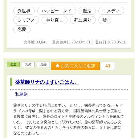
異世界
ハッピーエンド
魔法
コメディ
シリアス
やり直し
死に戻り
嘘
恋愛
文字数 83,843
最終更新日 2023.05.31
登録日 2023.05.18
恋愛
完結
短編
お気に入りに追加
43
薬草師リナのまずいごはん。
和島逆
薬草師リナの作る料理はまずい。 ただし、栄養満点である。 ★ド
ラゴンの脅威に悩まされる西方砦。 国境警備隊の兵士達は度重な
る襲撃に疲弊し、隊長のロイドと副隊長のメルヴィンも心を痛めて
いた。 そんなとき突如として現れたのが、旅の薬草師である少女
リナ。 彼女の作る舌のとろけそうな料理の数々に、兵士達は虜に
なるのであった――