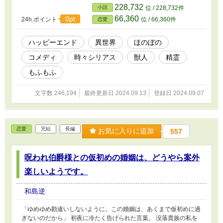
承の存在である精霊と出会ったり。 前向き怠惰なぐうたら姫と、
228,732
小説
位 / 228,732件
生真面目で恥ずかしがり屋な獣の陛下。 賑やかな仲間達に見守ら
66,360
0pt
24h.ポイント
位 / 66,360件
恋愛
れ、正反対な二人が織りなす一年間の物語。
ハッピーエンド
異世界
ほのぼの
コメディ
時々シリアス
獣人
精霊
もふもふ
文字数 246,194
最終更新日 2024.09.13
登録日 2024.09.07
恋愛
完結
長編
お気に入りに追加
557
呪われ伯爵様との仮初めの婚姻は、どうやら案外
楽しいようです。
和島逆
「ゆめゆめ勘違いしないように。この婚姻は、あくまで仮初めに過
ぎないのだから」 初夜に冷たく告げられた言葉。 没落貴族の私を