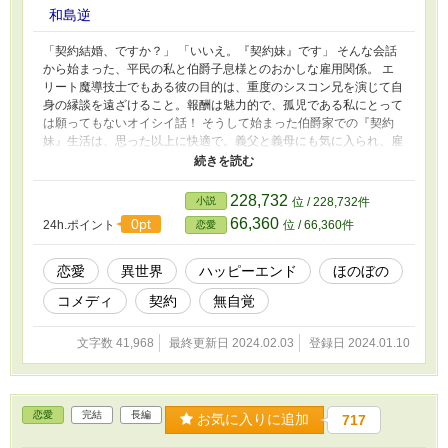
和島逆
「契約結婚、ですか？」 「いいえ。『契約妹』です」 そんな会話
から始まった、平民の私と伯爵子息様とのおかしな雇用関係。 エ
リート魔導技士でもある彼の目的は、重度のシスコン兄を演じて自
身の縁談を遠ざけること。報酬は魅力的で、孤児である私にとって
は願ってもないオイシイ話！ そうして始まった伯爵家での『契約
妹』生活は、思った以上に快適で。義父と義母にも気に入られ、雇
用主である偽のお兄様までだんだん優しくなってきたような……？
このお仕事、どうやら悪くないようです。
228,732
小説
位 / 228,732件
66,360
0pt
24h.ポイント
位 / 66,360件
恋愛
恋愛
異世界
ハッピーエンド
ほのぼの
コメディ
契約
無自覚
文字数 41,968
最終更新日 2024.02.03
登録日 2024.01.10
恋愛
完結
長編
お気に入りに追加
717